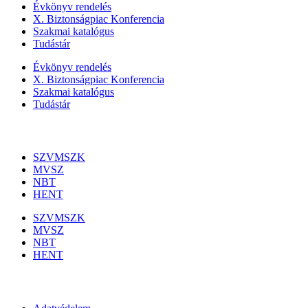
Évkönyv rendelés
X. Biztonságpiac Konferencia
Szakmai katalógus
Tudástár
Évkönyv rendelés
X. Biztonságpiac Konferencia
Szakmai katalógus
Tudástár
Szakmai szervezetek
SZVMSZK
MVSZ
NBT
HENT
SZVMSZK
MVSZ
NBT
HENT
Információk