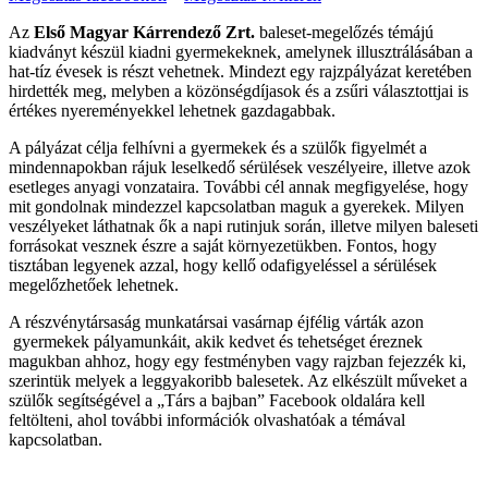
Az
Első Magyar Kárrendező Zrt.
baleset-megelőzés témájú
kiadványt készül kiadni gyermekeknek, amelynek illusztrálásában a
hat-tíz évesek is részt vehetnek. Mindezt egy rajzpályázat keretében
hirdették meg, melyben a közönségdíjasok és a zsűri választottjai is
értékes nyereményekkel lehetnek gazdagabbak.
A pályázat célja felhívni a gyermekek és a szülők figyelmét a
mindennapokban rájuk leselkedő sérülések veszélyeire, illetve azok
esetleges anyagi vonzataira. További cél annak megfigyelése, hogy
mit gondolnak mindezzel kapcsolatban maguk a gyerekek. Milyen
veszélyeket láthatnak ők a napi rutinjuk során, illetve milyen baleseti
forrásokat vesznek észre a saját környezetükben. Fontos, hogy
tisztában legyenek azzal, hogy kellő odafigyeléssel a sérülések
megelőzhetőek lehetnek.
A részvénytársaság munkatársai vasárnap éjfélig várták azon
gyermekek pályamunkáit, akik kedvet és tehetséget éreznek
magukban ahhoz, hogy egy festményben vagy rajzban fejezzék ki,
szerintük melyek a leggyakoribb balesetek. Az elkészült műveket a
szülők segítségével a „Társ a bajban” Facebook oldalára kell
feltölteni, ahol további információk olvashatóak a témával
kapcsolatban.