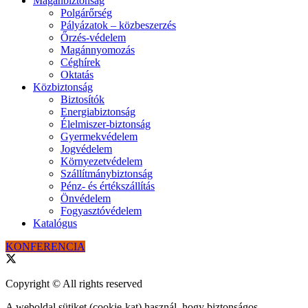
Magánbiztonság
Polgárőrség
Pályázatok – közbeszerzés
Őrzés-védelem
Magánnyomozás
Céghírek
Oktatás
Közbiztonság
Biztosítók
Energiabiztonság
Élelmiszer-biztonság
Gyermekvédelem
Jogvédelem
Környezetvédelem
Szállítmánybiztonság
Pénz- és értékszállítás
Önvédelem
Fogyasztóvédelem
Katalógus
KONFERENCIA
Copyright © All rights reserved
A weboldal sütiket (cookie-kat) használ, hogy biztonságos