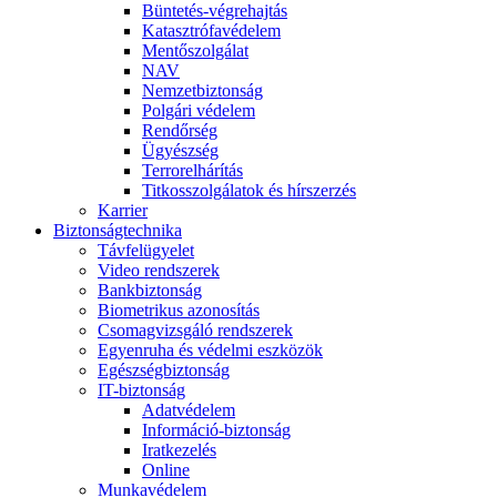
Büntetés-végrehajtás
Katasztrófavédelem
Mentőszolgálat
NAV
Nemzetbiztonság
Polgári védelem
Rendőrség
Ügyészség
Terrorelhárítás
Titkosszolgálatok és hírszerzés
Karrier
Biztonságtechnika
Távfelügyelet
Video rendszerek
Bankbiztonság
Biometrikus azonosítás
Csomagvizsgáló rendszerek
Egyenruha és védelmi eszközök
Egészségbiztonság
IT-biztonság
Adatvédelem
Információ-biztonság
Iratkezelés
Online
Munkavédelem