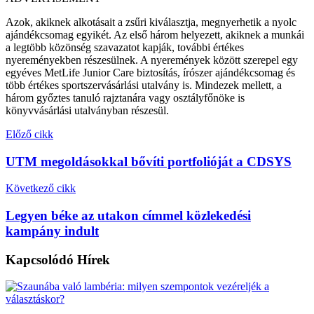
Azok, akiknek alkotásait a zsűri kiválasztja, megnyerhetik a nyolc
ajándékcsomag egyikét. Az első három helyezett, akiknek a munkái
a legtöbb közönség szavazatot kapják, további értékes
nyereményekben részesülnek. A nyeremények között szerepel egy
egyéves MetLife Junior Care biztosítás, írószer ajándékcsomag és
több értékes sportszervásárlási utalvány is. Mindezek mellett, a
három győztes tanuló rajztanára vagy osztályfőnöke is
könyvvásárlási utalványban részesül.
Előző cikk
UTM megoldásokkal bővíti portfolióját a CDSYS
Következő cikk
Legyen béke az utakon címmel közlekedési
kampány indult
Kapcsolódó
Hírek