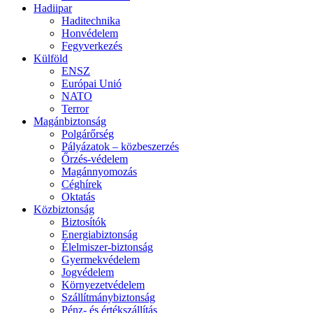
Hadiipar
Haditechnika
Honvédelem
Fegyverkezés
Külföld
ENSZ
Európai Unió
NATO
Terror
Magánbiztonság
Polgárőrség
Pályázatok – közbeszerzés
Őrzés-védelem
Magánnyomozás
Céghírek
Oktatás
Közbiztonság
Biztosítók
Energiabiztonság
Élelmiszer-biztonság
Gyermekvédelem
Jogvédelem
Környezetvédelem
Szállítmánybiztonság
Pénz- és értékszállítás