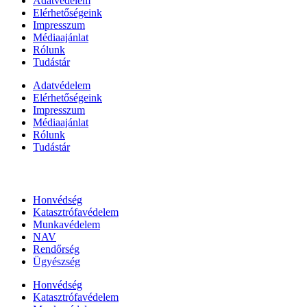
Adatvédelem
Elérhetőségeink
Impresszum
Médiaajánlat
Rólunk
Tudástár
Adatvédelem
Elérhetőségeink
Impresszum
Médiaajánlat
Rólunk
Tudástár
Állami szervezetek
Honvédség
Katasztrófavédelem
Munkavédelem
NAV
Rendőrség
Ügyészség
Honvédség
Katasztrófavédelem