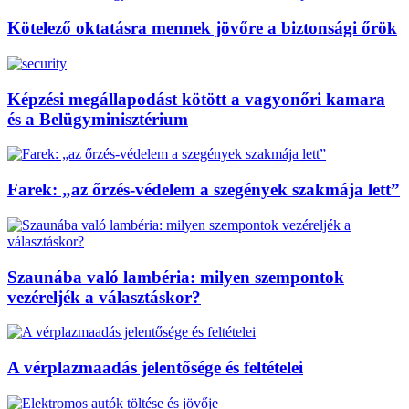
Kötelező oktatásra mennek jövőre a biztonsági őrök
Képzési megállapodást kötött a vagyonőri kamara
és a Belügyminisztérium
Farek: „az őrzés-védelem a szegények szakmája lett”
Szaunába való lambéria: milyen szempontok
vezéreljék a választáskor?
A vérplazmaadás jelentősége és feltételei