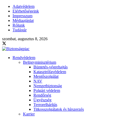
Adatvédelem
Elérhetőségeink
Impresszum
Médiaajánlat
Rólunk
Tudástár
szombat, augusztus 8, 2026
Rendvédelem
Belügyminisztérium
Büntetés-végrehajtás
Katasztrófavédelem
Mentőszolgálat
NAV
Nemzetbiztonság
Polgári védelem
Rendőrség
Ügyészség
Terrorelhárítás
Titkosszolgálatok és hírszerzés
Karrier