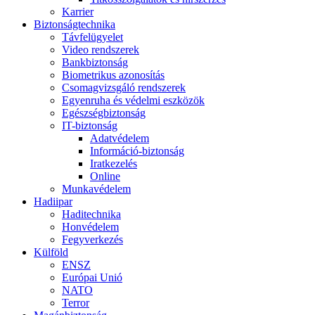
Karrier
Biztonságtechnika
Távfelügyelet
Video rendszerek
Bankbiztonság
Biometrikus azonosítás
Csomagvizsgáló rendszerek
Egyenruha és védelmi eszközök
Egészségbiztonság
IT-biztonság
Adatvédelem
Információ-biztonság
Iratkezelés
Online
Munkavédelem
Hadiipar
Haditechnika
Honvédelem
Fegyverkezés
Külföld
ENSZ
Európai Unió
NATO
Terror