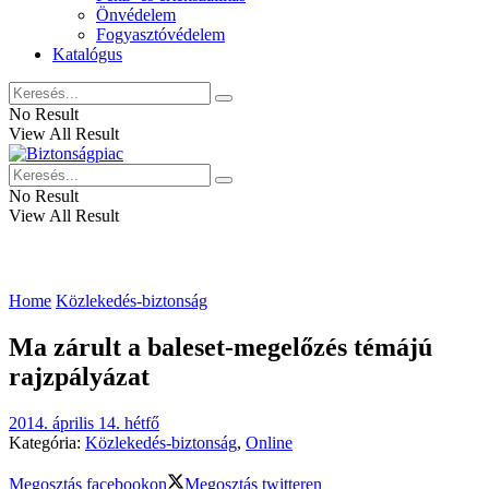
Önvédelem
Fogyasztóvédelem
Katalógus
No Result
View All Result
No Result
View All Result
Home
Közlekedés-biztonság
Ma zárult a baleset-megelőzés témájú
rajzpályázat
2014. április 14. hétfő
Kategória:
Közlekedés-biztonság
,
Online
Megosztás facebookon
Megosztás twitteren