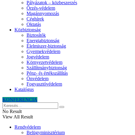
Pályázatok – közbeszerzés
Őrzés-védelem
Magánnyomozás
Céghírek
Oktatás
Közbiztonság
Biztosítók
Energiabiztonság
Élelmiszer-biztonság
Gyermekvédelem
Jogvédelem
Környezetvédelem
Szállítmánybiztonság
Pénz- és értékszállítás
Önvédelem
Fogyasztóvédelem
Katalógus
KONFERENCIA
No Result
View All Result
Rendvédelem
Belügyminisztérium