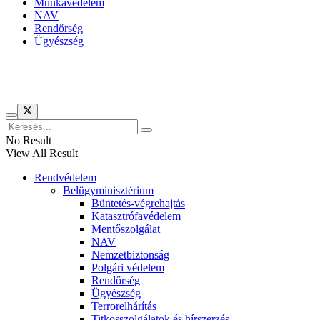
Munkavédelem
NAV
Rendőrség
Ügyészség
Híreinket szemlézi
No Result
View All Result
Rendvédelem
Belügyminisztérium
Büntetés-végrehajtás
Katasztrófavédelem
Mentőszolgálat
NAV
Nemzetbiztonság
Polgári védelem
Rendőrség
Ügyészség
Terrorelhárítás
Titkosszolgálatok és hírszerzés