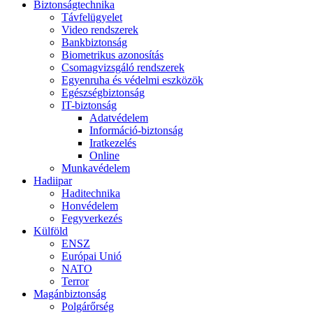
Biztonságtechnika
Távfelügyelet
Video rendszerek
Bankbiztonság
Biometrikus azonosítás
Csomagvizsgáló rendszerek
Egyenruha és védelmi eszközök
Egészségbiztonság
IT-biztonság
Adatvédelem
Információ-biztonság
Iratkezelés
Online
Munkavédelem
Hadiipar
Haditechnika
Honvédelem
Fegyverkezés
Külföld
ENSZ
Európai Unió
NATO
Terror
Magánbiztonság
Polgárőrség