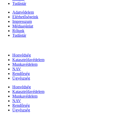
Tudástár
Adatvédelem
Elérhetőségeink
Impresszum
Médiaajánlat
Rólunk
Tudástár
Állami szervezetek
Honvédség
Katasztrófavédelem
Munkavédelem
NAV
Rendőrség
Ügyészség
Honvédség
Katasztrófavédelem
Munkavédelem
NAV
Rendőrség
Ügyészség