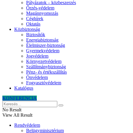
Pályázatok – közbeszerzés
Őrzés-védelem
Magánnyomozás
Céghírek
Oktatás
Közbiztonság
Biztosítók
Energiabiztonság
Élelmiszer-biztonság
Gyermekvédelem
Jogvédelem
Környezetvédelem
Szállítmánybiztonság
Pénz- és értékszállítás
Önvédelem
Fogyasztóvédelem
Katalógus
KONFERENCIA
No Result
View All Result
Rendvédelem
Belügyminisztérium