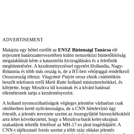
ADVERTISEMENT
Malajzia egy héttel ezelőtt az
ENSZ Biztonsági Tanácsa
elé
terjesztett határozattervezetében külön nemzetközi büntetőbíróság
megalakítását kérte a katasztrófa kivizsgálására és a felelősök
megbüntetésére. A kezdeményezéssel egyetért Hollandia, Nagy-
Britannia és több más ország is, de a BT-ben vétójoggal rendelkező
Oroszország ellenzi.
Vlagyimir Putyin
orosz elnök csütörtökön
beszélt telefonon erről
Mark Rutte
holland miniszterelnökkel, és
kifejtette, hogy Moszkva túl korainak és a kívánt hatással
ellentétesnek tartja a kezdeményezést.
A holland nyomozóhatóságok végleges jelentése várhatóan csak
októberben kerül nyilvánosságra, de a CNN hírtelevízió úgy
értesült, a jelentés tervezete szerint az összegyűjtött bizonyítékokból
arra lehet következtetni, hogy a Moszkva-barát kelet-ukrajnai
szakadárok tehetők felelőssé az MH-17-es járat tragédiájáért. A
CNN-t tájékoztató forrás szerint a több száz oldalas jelentés