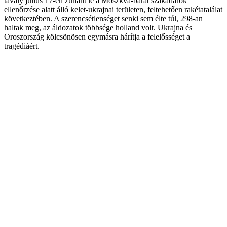
tavaly július 17-én zuhant le a Moszkva-barát szakadárok
ellenőrzése alatt álló kelet-ukrajnai területen, feltehetően rakétatalálat
következtében. A szerencsétlenséget senki sem élte túl, 298-an
haltak meg, az áldozatok többsége holland volt. Ukrajna és
Oroszország kölcsönösen egymásra hárítja a felelősséget a
tragédiáért.