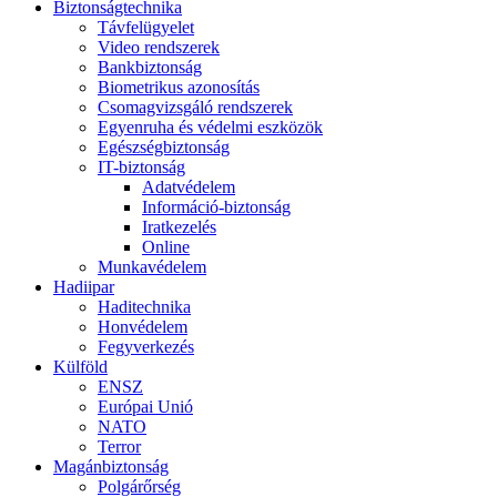
Biztonságtechnika
Távfelügyelet
Video rendszerek
Bankbiztonság
Biometrikus azonosítás
Csomagvizsgáló rendszerek
Egyenruha és védelmi eszközök
Egészségbiztonság
IT-biztonság
Adatvédelem
Információ-biztonság
Iratkezelés
Online
Munkavédelem
Hadiipar
Haditechnika
Honvédelem
Fegyverkezés
Külföld
ENSZ
Európai Unió
NATO
Terror
Magánbiztonság
Polgárőrség