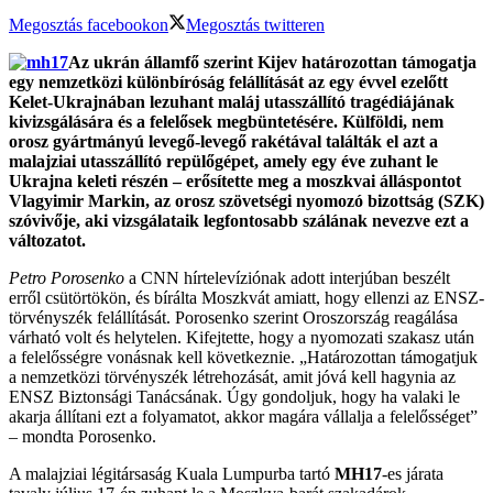
Megosztás facebookon
Megosztás twitteren
Az ukrán államfő szerint Kijev határozottan támogatja
egy nemzetközi különbíróság felállítását az egy évvel ezelőtt
Kelet-Ukrajnában lezuhant maláj utasszállító tragédiájának
kivizsgálására és a felelősek megbüntetésére. Külföldi, nem
orosz gyártmányú levegő-levegő rakétával találták el azt a
malajziai utasszállító repülőgépet, amely egy éve zuhant le
Ukrajna keleti részén – erősítette meg a moszkvai álláspontot
Vlagyimir Markin, az orosz szövetségi nyomozó bizottság (SZK)
szóvivője, aki vizsgálataik legfontosabb szálának nevezve ezt a
változatot.
Petro Porosenko
a CNN hírtelevíziónak adott interjúban beszélt
erről csütörtökön, és bírálta Moszkvát amiatt, hogy ellenzi az ENSZ-
törvényszék felállítását. Porosenko szerint Oroszország reagálása
várható volt és helytelen. Kifejtette, hogy a nyomozati szakasz után
a felelősségre vonásnak kell következnie. „Határozottan támogatjuk
a nemzetközi törvényszék létrehozását, amit jóvá kell hagynia az
ENSZ Biztonsági Tanácsának. Úgy gondoljuk, hogy ha valaki le
akarja állítani ezt a folyamatot, akkor magára vállalja a felelősséget”
– mondta Porosenko.
A malajziai légitársaság Kuala Lumpurba tartó
MH17
-es járata