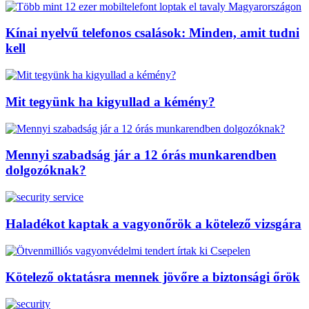
Kínai nyelvű telefonos csalások: Minden, amit tudni
kell
Mit tegyünk ha kigyullad a kémény?
Mennyi szabadság jár a 12 órás munkarendben
dolgozóknak?
Haladékot kaptak a vagyonőrök a kötelező vizsgára
Kötelező oktatásra mennek jövőre a biztonsági őrök