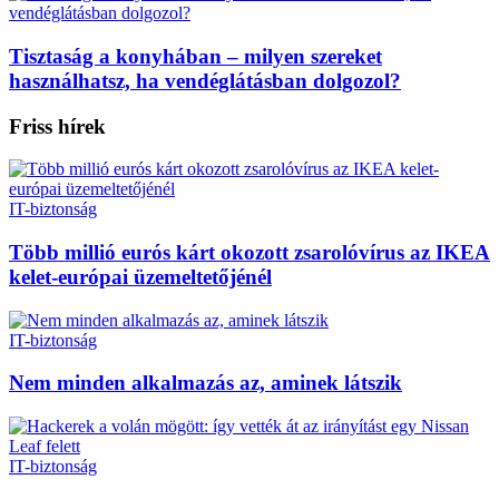
Tisztaság a konyhában – milyen szereket
használhatsz, ha vendéglátásban dolgozol?
Friss hírek
IT-biztonság
Több millió eurós kárt okozott zsarolóvírus az IKEA
kelet-európai üzemeltetőjénél
IT-biztonság
Nem minden alkalmazás az, aminek látszik
IT-biztonság