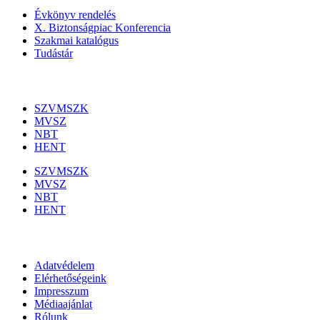
Évkönyv rendelés
X. Biztonságpiac Konferencia
Szakmai katalógus
Tudástár
Szakmai szervezetek
SZVMSZK
MVSZ
NBT
HENT
SZVMSZK
MVSZ
NBT
HENT
Információk
Adatvédelem
Elérhetőségeink
Impresszum
Médiaajánlat
Rólunk