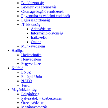
Bankbiztonság
Biometrikus azonosítás
Csomagvizsgáló rendszerek
Egyenruha és védelmi eszközök
Egészségbiztonság
IT-biztonság
Adatvédelem
Információ-biztonság
Iratkezelés
Online
Munkavédelem
Hadiipar
Haditechnika
Honvédelem
Fegyverkezés
Külföld
ENSZ
Európai Unió
NATO
Terror
Magánbiztonság
Polgárőrség
Pályázatok – közbeszerzés
Őrzés-védelem
Magánnyomozás