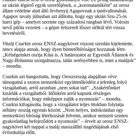
az ukrán légierő egyik szerelőjének, a „koronatanúként” az orosz
állam védelme alatt álló Jevhenyij Agapovnak a tanúvallomását.
Agapov tavaly júliusban azt állította, hogy egy ukrán Szu-25-ös
harci gép – amelyet szerinte egy századosi rangban lévő, Volosin
nevű pilóta vezetett – a gépre felszerelt lőszer nélkül tért vissza
bevetéséről.
Vitalij Csurkin
orosz ENSZ-nagykövet viszont szerdán kijelentette,
nincs alapja annak, hogy ilyen büntetőbíróságot hozzanak létre.
„Kétségeinket osztja Kína is. A határozatot az Egyesült Államok és
Nagy-Britannia szorgalmazza, talán serényebben is, mint a malájok”
– mondta.
Csurkin azt hangoztatta, hogy Oroszország alapjában véve
támogatná a szoros nemzetközi együttműködést a jelenleg folyó
vizsgálatban, arról azonban „nem sokat tud”. „Szakértőinket
kizárták a vizsgálatból. Időnként arról kapunk részleges
információkat, hogy miképpen zajlik a nyomozás” – mondta.
Csurkin kifogásolta, hogy a vizsgálatot teljes titokban folytatja
néhány ország egymás között. „Nem helyes, indokolatlan egy
nemzetközi bíróság létrehozását felvetni, amikor nemzeti szinten
gyakorlatilag befejeződött a nyomozás” – érvelt az orosz ENSZ-
nagykövet két nappal a maláj utasszállító tragédiájának első
évfordulója előtt.