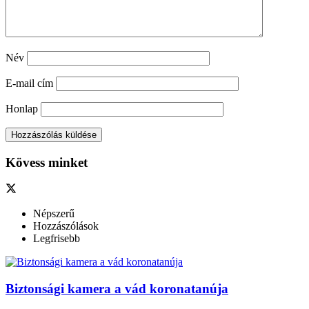
Név
E-mail cím
Honlap
Kövess minket
Népszerű
Hozzászólások
Legfrisebb
Biztonsági kamera a vád koronatanúja