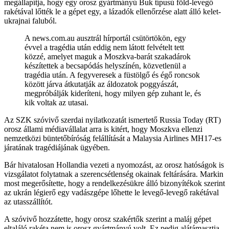
megállapítja, hogy egy orosz gyártmányú Buk típusú föld-levegő
rakétával lőtték le a gépet egy, a lázadók ellenőrzése alatt álló kelet-
ukrajnai faluból.
A news.com.au ausztrál hírportál csütörtökön, egy
évvel a tragédia után eddig nem látott felvételt tett
közzé, amelyet maguk a Moszkva-barát szakadárok
készítettek a becsapódás helyszínén, közvetlenül a
tragédia után. A fegyveresek a füstölgő és égő roncsok
között járva átkutatják az áldozatok poggyászát,
megpróbálják kideríteni, hogy milyen gép zuhant le, és
kik voltak az utasai.
Az SZK szóvivő szerdai nyilatkozatát ismertető Russia Today (RT)
orosz állami médiavállalat arra is kitért, hogy Moszkva ellenzi
nemzetközi büntetőbíróság felállítását a Malaysia Airlines MH17-es
járatának tragédiájának ügyében.
Bár hivatalosan Hollandia vezeti a nyomozást, az orosz hatóságok is
vizsgálatot folytatnak a szerencsétlenség okainak feltárására. Markin
most megerősítette, hogy a rendelkezésükre álló bizonyítékok szerint
az ukrán légierő egy vadászgépe lőhette le levegő-levegő rakétával
az utasszállítót.
A szóvivő hozzátette, hogy orosz szakértők szerint a maláj gépet
eltaláló rakéta nem is orosz gyártmányú volt. Ez pedig alátámasztja