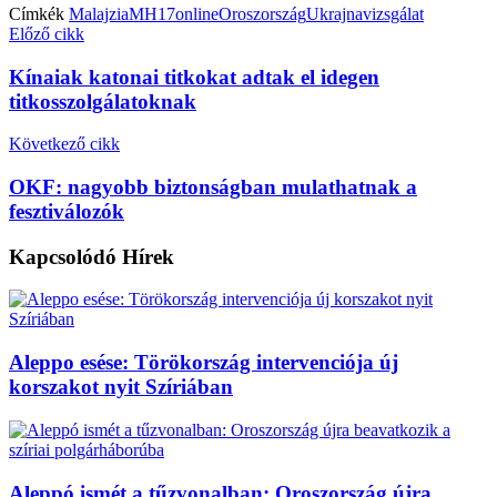
Címkék
Malajzia
MH17
online
Oroszország
Ukrajna
vizsgálat
Előző cikk
Kínaiak katonai titkokat adtak el idegen
titkosszolgálatoknak
Következő cikk
OKF: nagyobb biztonságban mulathatnak a
fesztiválozók
Kapcsolódó
Hírek
Aleppo esése: Törökország intervenciója új
korszakot nyit Szíriában
Aleppó ismét a tűzvonalban: Oroszország újra