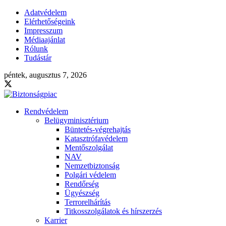
Adatvédelem
Elérhetőségeink
Impresszum
Médiaajánlat
Rólunk
Tudástár
péntek, augusztus 7, 2026
Rendvédelem
Belügyminisztérium
Büntetés-végrehajtás
Katasztrófavédelem
Mentőszolgálat
NAV
Nemzetbiztonság
Polgári védelem
Rendőrség
Ügyészség
Terrorelhárítás
Titkosszolgálatok és hírszerzés
Karrier