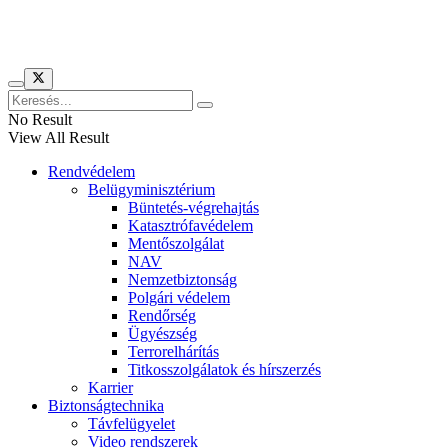
Híreinket szemlézi
No Result
View All Result
Rendvédelem
Belügyminisztérium
Büntetés-végrehajtás
Katasztrófavédelem
Mentőszolgálat
NAV
Nemzetbiztonság
Polgári védelem
Rendőrség
Ügyészség
Terrorelhárítás
Titkosszolgálatok és hírszerzés
Karrier
Biztonságtechnika
Távfelügyelet
Video rendszerek