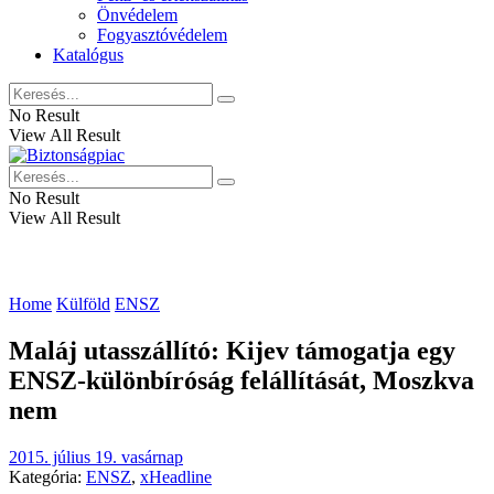
Önvédelem
Fogyasztóvédelem
Katalógus
No Result
View All Result
No Result
View All Result
Home
Külföld
ENSZ
Maláj utasszállító: Kijev támogatja egy
ENSZ-különbíróság felállítását, Moszkva
nem
2015. július 19. vasárnap
Kategória:
ENSZ
,
xHeadline