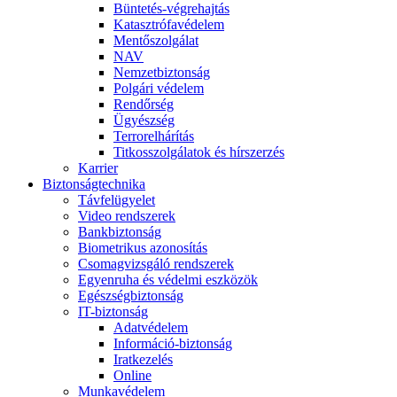
Büntetés-végrehajtás
Katasztrófavédelem
Mentőszolgálat
NAV
Nemzetbiztonság
Polgári védelem
Rendőrség
Ügyészség
Terrorelhárítás
Titkosszolgálatok és hírszerzés
Karrier
Biztonságtechnika
Távfelügyelet
Video rendszerek
Bankbiztonság
Biometrikus azonosítás
Csomagvizsgáló rendszerek
Egyenruha és védelmi eszközök
Egészségbiztonság
IT-biztonság
Adatvédelem
Információ-biztonság
Iratkezelés
Online
Munkavédelem