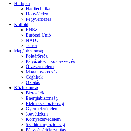
Hadiipar
Haditechnika
Honvédelem
Fegyverkezés
Külföld
ENSZ
Európai Unió
NATO
Terror
Magánbiztonság
Polgárőrség
Pályázatok – közbeszerzés
Őrzés-védelem
Magánnyomozás
Céghírek
Oktatás
Közbiztonság
Biztosítók
Energiabiztonság
Élelmiszer-biztonság
Gyermekvédelem
Jogvédelem
Környezetvédelem
Szállítmánybiztonság
Pénz- és értékszállítás