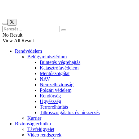
Híreinket szemlézi
No Result
View All Result
Rendvédelem
Belügyminisztérium
Büntetés-végrehajtás
Katasztrófavédelem
Mentőszolgálat
NAV
Nemzetbiztonság
Polgári védelem
Rendőrség
Ügyészség
Terrorelhárítás
Titkosszolgálatok és hírszerzés
Karrier
Biztonságtechnika
Távfelügyelet
Video rendszerek