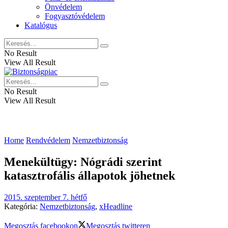
Önvédelem
Fogyasztóvédelem
Katalógus
No Result
View All Result
No Result
View All Result
Home
Rendvédelem
Nemzetbiztonság
Menekültügy: Nógrádi szerint
katasztrofális állapotok jöhetnek
2015. szeptember 7. hétfő
Kategória:
Nemzetbiztonság
,
xHeadline
Megosztás facebookon
Megosztás twitteren