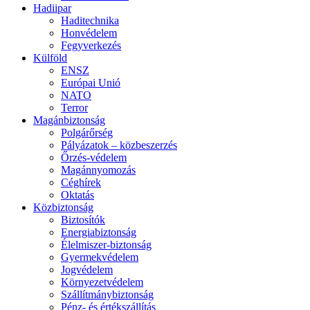
Hadiipar
Haditechnika
Honvédelem
Fegyverkezés
Külföld
ENSZ
Európai Unió
NATO
Terror
Magánbiztonság
Polgárőrség
Pályázatok – közbeszerzés
Őrzés-védelem
Magánnyomozás
Céghírek
Oktatás
Közbiztonság
Biztosítók
Energiabiztonság
Élelmiszer-biztonság
Gyermekvédelem
Jogvédelem
Környezetvédelem
Szállítmánybiztonság
Pénz- és értékszállítás