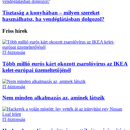
Tisztaság a konyhában – milyen szereket
használhatsz, ha vendéglátásban dolgozol?
Friss hírek
IT-biztonság
Több millió eurós kárt okozott zsarolóvírus az IKEA
kelet-európai üzemeltetőjénél
IT-biztonság
Nem minden alkalmazás az, aminek látszik
IT-biztonság