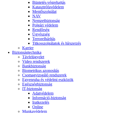
Büntetés-végrehajtás
Katasztrófavédelem
Mentőszolgálat
NAV
Nemzetbiztonság
Polgári védelem
Rendőrség
Ügyészség
Terrorelhárítás
Titkosszolgálatok és hírszerzés
Karrier
Biztonságtechnika
Távfelügyelet
Video rendszerek
Bankbiztonság
Biometrikus azonosítás
Csomagvizsgáló rendszerek
Egyenruha és védelmi eszközök
Egészségbiztonság
IT-biztonság
Adatvédelem
Információ-biztonság
Iratkezelés
Online
Munkavédelem