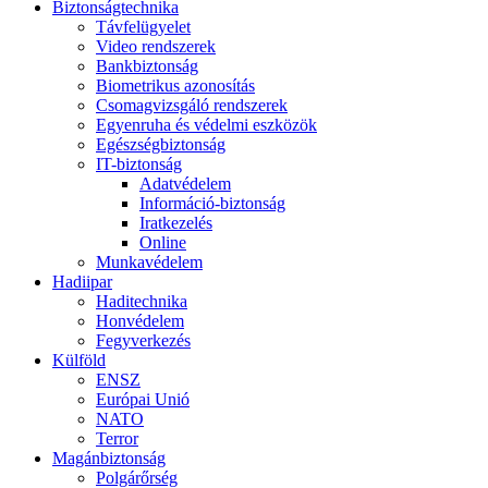
Biztonságtechnika
Távfelügyelet
Video rendszerek
Bankbiztonság
Biometrikus azonosítás
Csomagvizsgáló rendszerek
Egyenruha és védelmi eszközök
Egészségbiztonság
IT-biztonság
Adatvédelem
Információ-biztonság
Iratkezelés
Online
Munkavédelem
Hadiipar
Haditechnika
Honvédelem
Fegyverkezés
Külföld
ENSZ
Európai Unió
NATO
Terror
Magánbiztonság
Polgárőrség