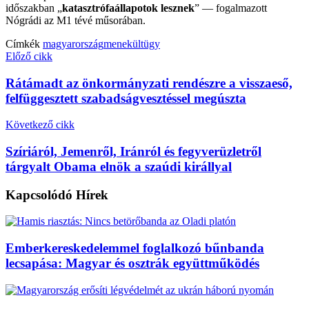
időszakban „
katasztrófaállapotok lesznek
” — fogalmazott
Nógrádi az M1 tévé műsorában.
Címkék
magyarország
menekültügy
Előző cikk
Rátámadt az önkormányzati rendészre a visszaeső,
felfüggesztett szabadságvesztéssel megúszta
Következő cikk
Szíriáról, Jemenről, Iránról és fegyverüzletről
tárgyalt Obama elnök a szaúdi királlyal
Kapcsolódó
Hírek
Emberkereskedelemmel foglalkozó bűnbanda
lecsapása: Magyar és osztrák együttműködés