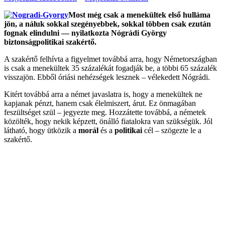
Most még csak a menekültek első hulláma
jön, a náluk sokkal szegényebbek, sokkal többen csak ezután
fognak elindulni — nyilatkozta Nógrádi György
biztonságpolitikai szakértő.
A szakértő felhívta a figyelmet továbbá arra, hogy Németországban
is csak a menekültek 35 százalékát fogadják be, a többi 65 százalék
visszajön. Ebből óriási nehézségek lesznek – vélekedett Nógrádi.
Kitért továbbá arra a német javaslatra is, hogy a menekültek ne
kapjanak pénzt, hanem csak élelmiszert, árut. Ez önmagában
feszültséget szül – jegyezte meg. Hozzátette továbbá, a németek
közölték, hogy nekik képzett, önálló fiatalokra van szükségük. Jól
látható, hogy ütközik a
morál
és a
politikai
cél – szögezte le a
szakértő.