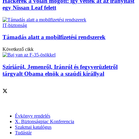
Hackerek a volán mögött: így vették át az irányítást
egy Nissan Leaf felett
IT-biztonság
Támadás alatt a mobilfizetési rendszerek
Következő cikk
Szíriáról, Jemenről, Iránról és fegyverüzletről
tárgyalt Obama elnök a szaúdi királlyal
Szolgáltatásaink
Évkönyv rendelés
X. Biztonságpiac Konferencia
Szakmai katalógus
Tudástár