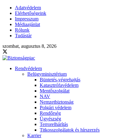
Adatvédelem
Elérhetőségeink
Impresszum
Médiaajánlat
Rólunk
Tudástár
szombat, augusztus 8, 2026
Rendvédelem
Belügyminisztérium
Büntetés-végrehajtás
Katasztrófavédelem
Mentőszolgálat
NAV
Nemzetbiztonság
Polgári védelem
Rendőrség
Ügyészség
Terrorelhárítás
Titkosszolgálatok és hírszerzés
Karrier