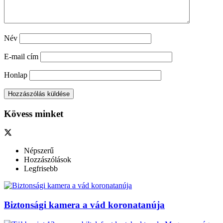
Név
E-mail cím
Honlap
Kövess minket
Népszerű
Hozzászólások
Legfrisebb
Biztonsági kamera a vád koronatanúja