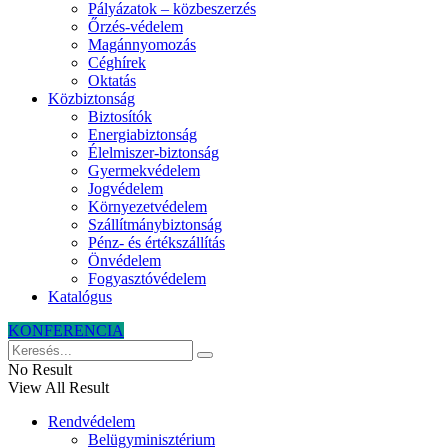
Pályázatok – közbeszerzés
Őrzés-védelem
Magánnyomozás
Céghírek
Oktatás
Közbiztonság
Biztosítók
Energiabiztonság
Élelmiszer-biztonság
Gyermekvédelem
Jogvédelem
Környezetvédelem
Szállítmánybiztonság
Pénz- és értékszállítás
Önvédelem
Fogyasztóvédelem
Katalógus
KONFERENCIA
No Result
View All Result
Rendvédelem
Belügyminisztérium