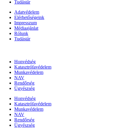
Tudástár
Adatvédelem
Elérhetőségeink
Impresszum
Médiaajánlat
Rólunk
Tudástár
Állami szervezetek
Honvédség
Katasztrófavédelem
Munkavédelem
NAV
Rendőrség
Ügyészség
Honvédség
Katasztrófavédelem
Munkavédelem
NAV
Rendőrség
Ügyészség