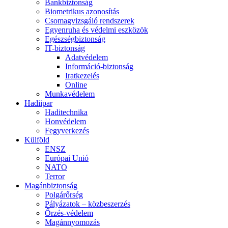
Bankbiztonság
Biometrikus azonosítás
Csomagvizsgáló rendszerek
Egyenruha és védelmi eszközök
Egészségbiztonság
IT-biztonság
Adatvédelem
Információ-biztonság
Iratkezelés
Online
Munkavédelem
Hadiipar
Haditechnika
Honvédelem
Fegyverkezés
Külföld
ENSZ
Európai Unió
NATO
Terror
Magánbiztonság
Polgárőrség
Pályázatok – közbeszerzés
Őrzés-védelem
Magánnyomozás