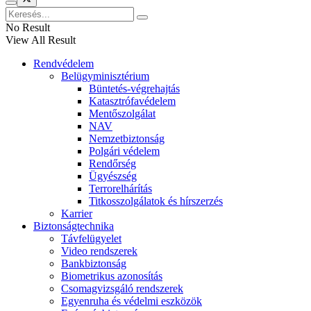
No Result
View All Result
Rendvédelem
Belügyminisztérium
Büntetés-végrehajtás
Katasztrófavédelem
Mentőszolgálat
NAV
Nemzetbiztonság
Polgári védelem
Rendőrség
Ügyészség
Terrorelhárítás
Titkosszolgálatok és hírszerzés
Karrier
Biztonságtechnika
Távfelügyelet
Video rendszerek
Bankbiztonság
Biometrikus azonosítás
Csomagvizsgáló rendszerek
Egyenruha és védelmi eszközök