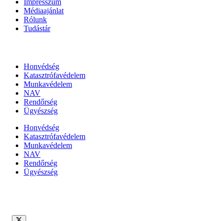
Impresszum
Médiaajánlat
Rólunk
Tudástár
Állami szervezetek
Honvédség
Katasztrófavédelem
Munkavédelem
NAV
Rendőrség
Ügyészség
Honvédség
Katasztrófavédelem
Munkavédelem
NAV
Rendőrség
Ügyészség
Híreinket szemlézi