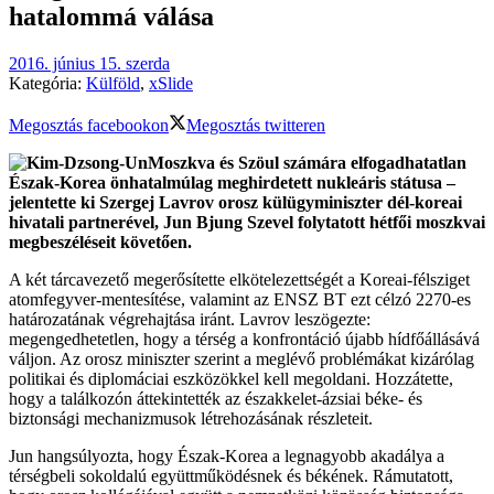
hatalommá válása
2016. június 15. szerda
Kategória:
Külföld
,
xSlide
Megosztás facebookon
Megosztás twitteren
Moszkva és Szöul számára elfogadhatatlan
Észak-Korea önhatalmúlag meghirdetett nukleáris státusa –
jelentette ki Szergej Lavrov orosz külügyminiszter dél-koreai
hivatali partnerével, Jun Bjung Szevel folytatott hétfői moszkvai
megbeszéléseit követően.
A két tárcavezető megerősítette elkötelezettségét a Koreai-félsziget
atomfegyver-mentesítése, valamint az ENSZ BT ezt célzó 2270-es
határozatának végrehajtása iránt. Lavrov leszögezte:
megengedhetetlen, hogy a térség a konfrontáció újabb hídfőállásává
váljon. Az orosz miniszter szerint a meglévő problémákat kizárólag
politikai és diplomáciai eszközökkel kell megoldani. Hozzátette,
hogy a találkozón áttekintették az északkelet-ázsiai béke- és
biztonsági mechanizmusok létrehozásának részleteit.
Jun hangsúlyozta, hogy Észak-Korea a legnagyobb akadálya a
térségbeli sokoldalú együttműködésnek és békének. Rámutatott,