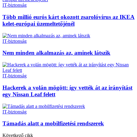
IT-biztonság
Több millió eurós kárt okozott zsarolóvírus az IKEA
kelet-európai üzemeltetőjénél
IT-biztonság
Nem minden alkalmazás az, aminek látszik
IT-biztonság
Hackerek a volán mögött: így vették át az irányítást
egy Nissan Leaf felett
IT-biztonság
Támadás alatt a mobilfizetési rendszerek
Következő cikk