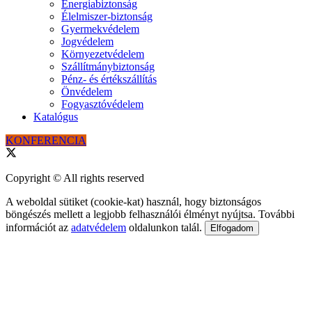
Energiabiztonság
Élelmiszer-biztonság
Gyermekvédelem
Jogvédelem
Környezetvédelem
Szállítmánybiztonság
Pénz- és értékszállítás
Önvédelem
Fogyasztóvédelem
Katalógus
KONFERENCIA
Copyright © All rights reserved
A weboldal sütiket (cookie-kat) használ, hogy biztonságos
böngészés mellett a legjobb felhasználói élményt nyújtsa. További
információt az
adatvédelem
oldalunkon talál.
Elfogadom