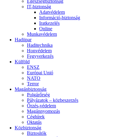
Egészségbiztonság
IT-biztonság
Adatvédelem
Információ-biztonság
Iratkezelés
Online
Munkavédelem
Hadiipar
Haditechnika
Honvédelem
Fegyverkezés
Külföld
ENSZ
Európai Unió
NATO
Terror
Magánbiztonság
Polgárőrség
Pályázatok – közbeszerzés
Őrzés-védelem
Magánnyomozás
Céghírek
Oktatás
Közbiztonság
Biztosítók