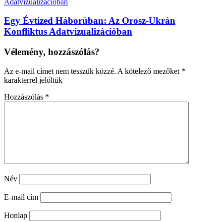
Egy Évtized Háborúban: Az Orosz-Ukrán
Konfliktus Adatvizualizációban
Vélemény, hozzászólás?
Az e-mail címet nem tesszük közzé.
A kötelező mezőket
*
karakterrel jelöltük
Hozzászólás
*
Név
E-mail cím
Honlap