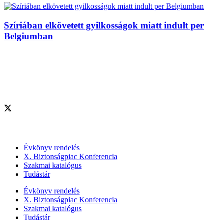
Szíriában elkövetett gyilkosságok miatt indult per
Belgiumban
Szolgáltatásaink
Évkönyv rendelés
X. Biztonságpiac Konferencia
Szakmai katalógus
Tudástár
Évkönyv rendelés
X. Biztonságpiac Konferencia
Szakmai katalógus
Tudástár