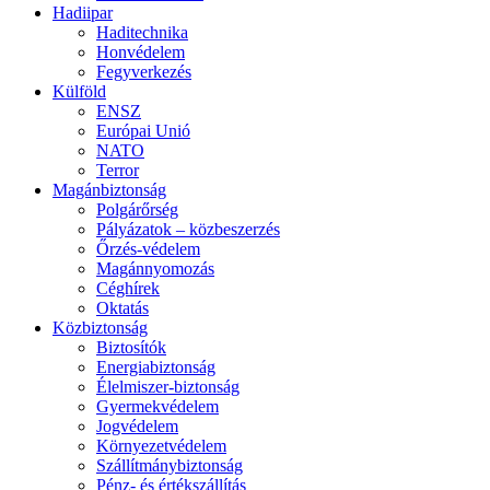
Hadiipar
Haditechnika
Honvédelem
Fegyverkezés
Külföld
ENSZ
Európai Unió
NATO
Terror
Magánbiztonság
Polgárőrség
Pályázatok – közbeszerzés
Őrzés-védelem
Magánnyomozás
Céghírek
Oktatás
Közbiztonság
Biztosítók
Energiabiztonság
Élelmiszer-biztonság
Gyermekvédelem
Jogvédelem
Környezetvédelem
Szállítmánybiztonság
Pénz- és értékszállítás