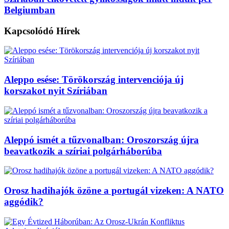
Belgiumban
Kapcsolódó
Hírek
Aleppo esése: Törökország intervenciója új
korszakot nyit Szíriában
Aleppó ismét a tűzvonalban: Oroszország újra
beavatkozik a szíriai polgárháborúba
Orosz hadihajók özöne a portugál vizeken: A NATO
aggódik?