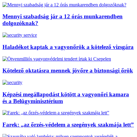
Mennyi szabadság jár a 12 órás munkarendben
dolgozóknak?
Haladékot kaptak a vagyonőrök a kötelező vizsgára
Kötelező oktatásra mennek jövőre a biztonsági őrök
Képzési megállapodást kötött a vagyonőri kamara
és a Belügyminisztérium
Farek: „az őrzés-védelem a szegények szakmája lett”