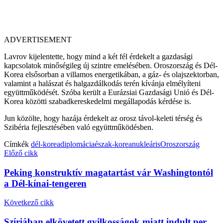
ADVERTISEMENT
Lavrov kijelentette, hogy mind a két fél érdekelt a gazdasági
kapcsolatok minőségileg új szintre emelésében. Oroszország és Dél-
Korea elsősorban a villamos energetikában, a gáz- és olajszektorban,
valamint a halászat és halgazdálkodás terén kívánja elmélyíteni
együttműködését. Szóba került a Eurázsiai Gazdasági Unió és Dél-
Korea közötti szabadkereskedelmi megállapodás kérdése is.
Jun közölte, hogy hazája érdekelt az orosz távol-keleti térség és
Szibéria fejlesztésében való együttműködésben.
Címkék
dél-korea
diplomácia
észak-korea
nukleáris
Oroszország
Előző cikk
Peking konstruktív magatartást vár Washingtontól
a Dél-kínai-tengeren
Következő cikk
Szíriában elkövetett gyilkosságok miatt indult per