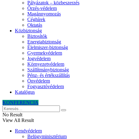
Pályázatok – közbeszerzés
Őrzés-védelem
Magánnyomozás
Céghírek
Oktatás
Közbiztonság
Biztosítók
Energiabiztonság
Élelmiszer-biztonság
Gyermekvédelem
Jogvédelem
Környezetvédelem
Szállítmánybiztonság
Pénz- és értékszállítás
Önvédelem
Fogyasztóvédelem
Katalógus
KONFERENCIA
No Result
View All Result
Rendvédelem
Belügyminisztérium