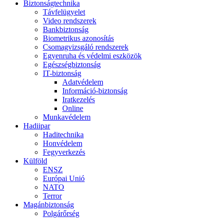
Biztonságtechnika
Távfelügyelet
Video rendszerek
Bankbiztonság
Biometrikus azonosítás
Csomagvizsgáló rendszerek
Egyenruha és védelmi eszközök
Egészségbiztonság
IT-biztonság
Adatvédelem
Információ-biztonság
Iratkezelés
Online
Munkavédelem
Hadiipar
Haditechnika
Honvédelem
Fegyverkezés
Külföld
ENSZ
Európai Unió
NATO
Terror
Magánbiztonság
Polgárőrség