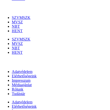
Szakmai szervezetek
SZVMSZK
MVSZ
NBT
HENT
SZVMSZK
MVSZ
NBT
HENT
Információk
Adatvédelem
Elérhetőségeink
Impresszum
Médiaajánlat
Rólunk
Tudástár
Adatvédelem
Elérhetőségeink