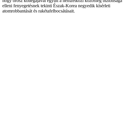
hogy orosz kollégájával együtt a nemzetközi közösség biztonsága
elleni fenyegetésnek tekinti Észak-Korea negyedik kísérleti
atomrobbantását és rakétafelbocsátásait.