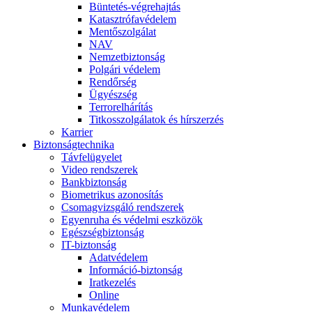
Büntetés-végrehajtás
Katasztrófavédelem
Mentőszolgálat
NAV
Nemzetbiztonság
Polgári védelem
Rendőrség
Ügyészség
Terrorelhárítás
Titkosszolgálatok és hírszerzés
Karrier
Biztonságtechnika
Távfelügyelet
Video rendszerek
Bankbiztonság
Biometrikus azonosítás
Csomagvizsgáló rendszerek
Egyenruha és védelmi eszközök
Egészségbiztonság
IT-biztonság
Adatvédelem
Információ-biztonság
Iratkezelés
Online
Munkavédelem