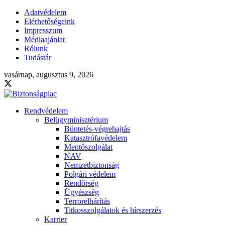
Adatvédelem
Elérhetőségeink
Impresszum
Médiaajánlat
Rólunk
Tudástár
vasárnap, augusztus 9, 2026
Rendvédelem
Belügyminisztérium
Büntetés-végrehajtás
Katasztrófavédelem
Mentőszolgálat
NAV
Nemzetbiztonság
Polgári védelem
Rendőrség
Ügyészség
Terrorelhárítás
Titkosszolgálatok és hírszerzés
Karrier