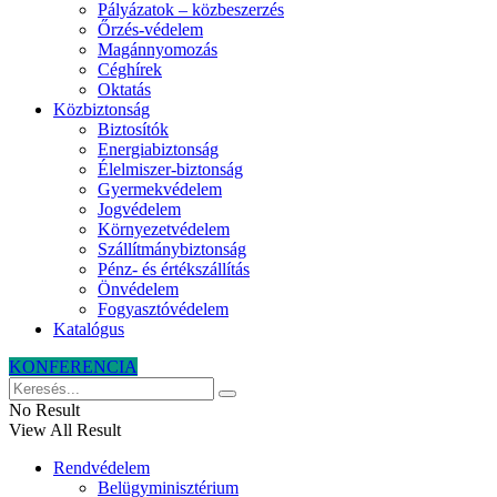
Pályázatok – közbeszerzés
Őrzés-védelem
Magánnyomozás
Céghírek
Oktatás
Közbiztonság
Biztosítók
Energiabiztonság
Élelmiszer-biztonság
Gyermekvédelem
Jogvédelem
Környezetvédelem
Szállítmánybiztonság
Pénz- és értékszállítás
Önvédelem
Fogyasztóvédelem
Katalógus
KONFERENCIA
No Result
View All Result
Rendvédelem
Belügyminisztérium