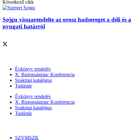
Következő cikk
Sojgu visszarendelte az orosz hadsereget a déli és a
nyugati határról
Szolgáltatásaink
Évkönyv rendelés
X. Biztonságpiac Konferencia
Szakmai katalógus
Tudástár
Évkönyv rendelés
X. Biztonságpiac Konferencia
Szakmai katalógus
Tudástár
Szakmai szervezetek
SZVMSZK