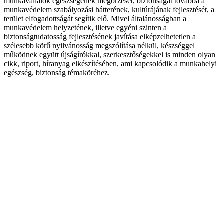
munkavállalók egészségének megőrzését, biztonságát továbbá a
munkavédelem szabályozási hátterének, kultúrájának fejlesztését, a
terület elfogadottságát segítik elő. Mivel általánosságban a
munkavédelem helyzetének, illetve egyéni szinten a
biztonságtudatosság fejlesztésének javítása elképzelhetetlen a
szélesebb körű nyilvánosság megszólítása nélkül, készséggel
működnek együtt újságírókkal, szerkesztőségekkel is minden olyan
cikk, riport, híranyag elkészítésében, ami kapcsolódik a munkahelyi
egészség, biztonság témaköréhez.