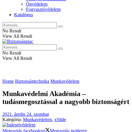
Önvédelem
Fogyasztóvédelem
Katalógus
No Result
View All Result
No Result
View All Result
Home
Biztonságtechnika
Munkavédelem
Munkavédelmi Akadémia –
tudásmegosztással a nagyobb biztonságért
2021. április 24. szombat
Kategória:
Munkavédelem
,
xSlide
Megosztás facebookon
Megosztás twitteren