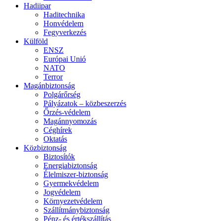
Hadiipar
Haditechnika
Honvédelem
Fegyverkezés
Külföld
ENSZ
Európai Unió
NATO
Terror
Magánbiztonság
Polgárőrség
Pályázatok – közbeszerzés
Őrzés-védelem
Magánnyomozás
Céghírek
Oktatás
Közbiztonság
Biztosítók
Energiabiztonság
Élelmiszer-biztonság
Gyermekvédelem
Jogvédelem
Környezetvédelem
Szállítmánybiztonság
Pénz- és értékszállítás