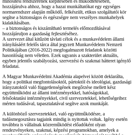
minősítési rendszerének kiépítésében és működtetésében,
hozzájárulva ahhoz, hogy a hazai munkáltatókat egy egységes
normarendszer alapján működő, felkészült, etikus szolgáltatói kör
segítse a biztonságos és egészségre nem veszélyes munkahelyek
kialakításában.
– a biztonságos és kiszámítható termelés előmozdításával
hozzájáruljon a gazdaság fejlesztéséhez.
A szervezet által kitűzött távlati célok és a munkavédelem állami
irányításáért felelős tárca által jegyzett Munkavédelem Nemzeti
Politikájában (2016-2022) megfogalmazott feladatok közötti
hasonlóság nem véletlen. Ezek ugyanis a szakterület aktuális,
egyben jelentős szabályozási, szervezési és szakmai hátteret igénylő
feladatai.
A Magyar Munkavédelmi Akadémia alapelvei között deklarálta,
hogy a politikai megfontolásoktól, pártoktól és ideológiai, gazdasági
irányzatoktól való függetlenségének megőrzése mellett kész
együttműködni az állami intézményekkel, hatóságokkal,
felsőoktatási intézményekkel, civil szervezetekkel, lehetőségeihez
mérten tudásával, tapasztalatával segítve azok munkáját.
A különböző szervezetekkel, való együttműködésre, a
tudásmegosztásra tagjaink mindig is nyitottak voltak. Igény esetén
továbbra is vállalnak közreműködést előadóként olyan
rendezvényeken, szakmai, képzési programokban, amelyek a