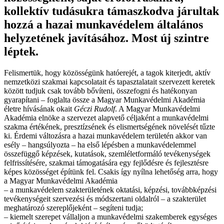
kollektív tudásukra támaszkodva járultak
hozzá a hazai munkavédelem általános
helyzetének javításához. Most új szintre
léptek.
Felismertük, hogy közösségünk hatóerejét, a tagok kiterjedt, aktív
nemzetközi szakmai kapcsolatait és tapasztalatait szervezett keretek
között tudjuk csak tovább bővíteni, összefogni és hatékonyan
gyarapítani – foglalta össze a Magyar Munkavédelmi Akadémia
életre hívásának okait
Géczi Rudolf
. A Magyar Munkavédelmi
Akadémia elnöke a szervezet alapvető céljaként a munkavédelmi
szakma értékének, presztízsének és elismertségének növelését tűzte
ki. Érdemi változásra a hazai munkavédelem területén akkor van
esély – hangsúlyozta – ha első lépésben a munkavédelemmel
összefüggő képzések, kutatások, szemléletformáló tevékenységek
felfrissítésére, szakmai támogatására egy fejlődésre és fejlesztésre
képes közösséget építünk fel. Csakis így nyílna lehetőség arra, hogy
a Magyar Munkavédelmi Akadémia
– a munkavédelem szakterületének oktatási, képzési, továbbképzési
tevékenységeit szervezési és módszertani oldalról – a szakterület
meghatározó szereplőjeként – segíteni tudja;
– kiemelt szerepet vállaljon a munkavédelmi szakemberek egységes