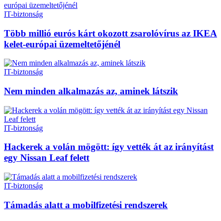
IT-biztonság
Több millió eurós kárt okozott zsarolóvírus az IKEA
kelet-európai üzemeltetőjénél
IT-biztonság
Nem minden alkalmazás az, aminek látszik
IT-biztonság
Hackerek a volán mögött: így vették át az irányítást
egy Nissan Leaf felett
IT-biztonság
Támadás alatt a mobilfizetési rendszerek