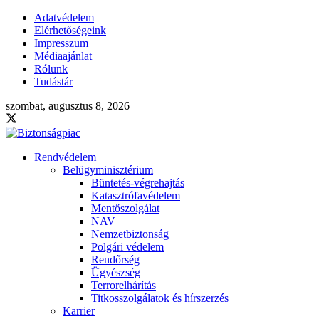
Adatvédelem
Elérhetőségeink
Impresszum
Médiaajánlat
Rólunk
Tudástár
szombat, augusztus 8, 2026
Rendvédelem
Belügyminisztérium
Büntetés-végrehajtás
Katasztrófavédelem
Mentőszolgálat
NAV
Nemzetbiztonság
Polgári védelem
Rendőrség
Ügyészség
Terrorelhárítás
Titkosszolgálatok és hírszerzés
Karrier