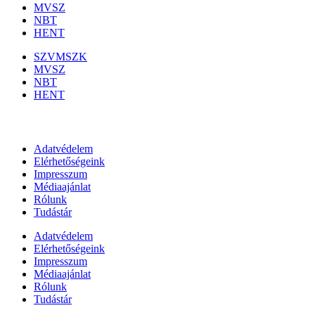
MVSZ
NBT
HENT
SZVMSZK
MVSZ
NBT
HENT
Információk
Adatvédelem
Elérhetőségeink
Impresszum
Médiaajánlat
Rólunk
Tudástár
Adatvédelem
Elérhetőségeink
Impresszum
Médiaajánlat
Rólunk
Tudástár