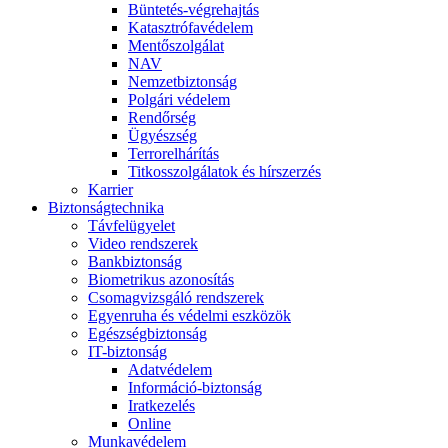
Büntetés-végrehajtás
Katasztrófavédelem
Mentőszolgálat
NAV
Nemzetbiztonság
Polgári védelem
Rendőrség
Ügyészség
Terrorelhárítás
Titkosszolgálatok és hírszerzés
Karrier
Biztonságtechnika
Távfelügyelet
Video rendszerek
Bankbiztonság
Biometrikus azonosítás
Csomagvizsgáló rendszerek
Egyenruha és védelmi eszközök
Egészségbiztonság
IT-biztonság
Adatvédelem
Információ-biztonság
Iratkezelés
Online
Munkavédelem