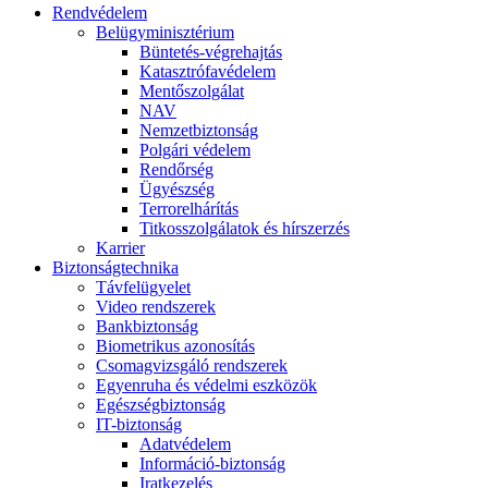
Rendvédelem
Belügyminisztérium
Büntetés-végrehajtás
Katasztrófavédelem
Mentőszolgálat
NAV
Nemzetbiztonság
Polgári védelem
Rendőrség
Ügyészség
Terrorelhárítás
Titkosszolgálatok és hírszerzés
Karrier
Biztonságtechnika
Távfelügyelet
Video rendszerek
Bankbiztonság
Biometrikus azonosítás
Csomagvizsgáló rendszerek
Egyenruha és védelmi eszközök
Egészségbiztonság
IT-biztonság
Adatvédelem
Információ-biztonság
Iratkezelés