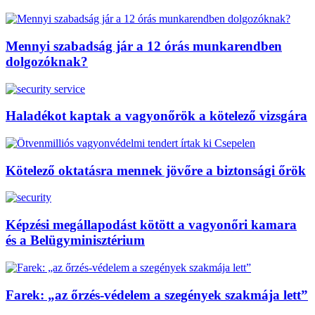
Mennyi szabadság jár a 12 órás munkarendben
dolgozóknak?
Haladékot kaptak a vagyonőrök a kötelező vizsgára
Kötelező oktatásra mennek jövőre a biztonsági őrök
Képzési megállapodást kötött a vagyonőri kamara
és a Belügyminisztérium
Farek: „az őrzés-védelem a szegények szakmája lett”