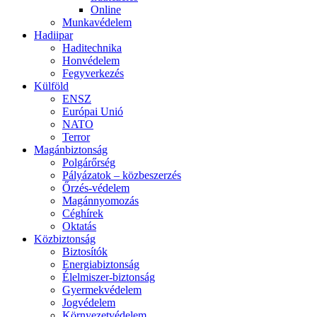
Online
Munkavédelem
Hadiipar
Haditechnika
Honvédelem
Fegyverkezés
Külföld
ENSZ
Európai Unió
NATO
Terror
Magánbiztonság
Polgárőrség
Pályázatok – közbeszerzés
Őrzés-védelem
Magánnyomozás
Céghírek
Oktatás
Közbiztonság
Biztosítók
Energiabiztonság
Élelmiszer-biztonság
Gyermekvédelem
Jogvédelem
Környezetvédelem