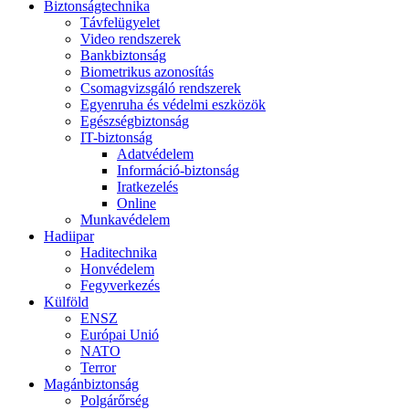
Biztonságtechnika
Távfelügyelet
Video rendszerek
Bankbiztonság
Biometrikus azonosítás
Csomagvizsgáló rendszerek
Egyenruha és védelmi eszközök
Egészségbiztonság
IT-biztonság
Adatvédelem
Információ-biztonság
Iratkezelés
Online
Munkavédelem
Hadiipar
Haditechnika
Honvédelem
Fegyverkezés
Külföld
ENSZ
Európai Unió
NATO
Terror
Magánbiztonság
Polgárőrség