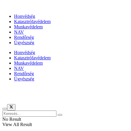
Állami szervezetek
Honvédség
Katasztrófavédelem
Munkavédelem
NAV
Rendőrség
Ügyészség
Honvédség
Katasztrófavédelem
Munkavédelem
NAV
Rendőrség
Ügyészség
Híreinket szemlézi
No Result
View All Result