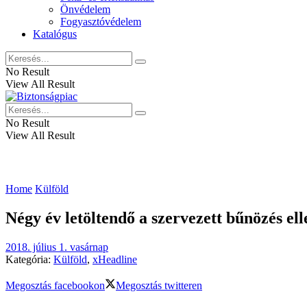
Önvédelem
Fogyasztóvédelem
Katalógus
No Result
View All Result
No Result
View All Result
Home
Külföld
Négy év letöltendő a szervezett bűnözés ell
2018. július 1. vasárnap
Kategória:
Külföld
,
xHeadline
Megosztás facebookon
Megosztás twitteren