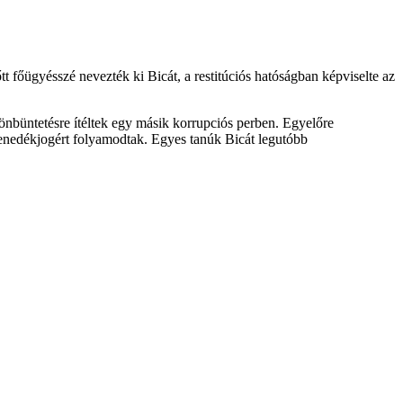
tt főügyésszé nevezték ki Bicát, a restitúciós hatóságban képviselte az
örtönbüntetésre ítéltek egy másik korrupciós perben. Egyelőre
menedékjogért folyamodtak. Egyes tanúk Bicát legutóbb