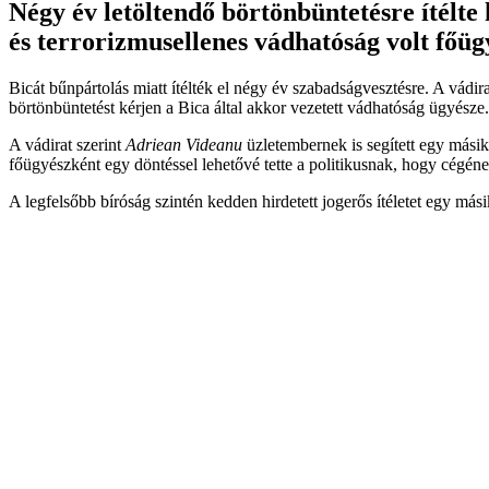
Négy év letöltendő börtönbüntetésre ítélte
és terrorizmusellenes vádhatóság volt főü
Bicát bűnpártolás miatt ítélték el négy év szabadságvesztésre. A vádir
börtönbüntetést kérjen a Bica által akkor vezetett vádhatóság ügyésze. 
A vádirat szerint
Adriean Videanu
üzletembernek is segített egy másik
főügyészként egy döntéssel lehetővé tette a politikusnak, hogy cégének
A legfelsőbb bíróság szintén kedden hirdetett jogerős ítéletet egy más