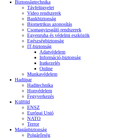
Biztonságtechnika
Távfelügyelet
Video rendszerek
Bankbiztonság
Biometrikus azonosítás
Csomagvizsgáló rendszerek
Egyenruha és védelmi eszközök
Egészségbiztonság
IT-biztonság
Adatvédelem
Információ-biztonság
Iratkezelés
Online
Munkavédelem
Hadiipar
Haditechnika
Honvédelem
Fegyverkezés
Külföld
ENSZ
Európai Unió
NATO
Terror
Magánbiztonság
Polgárőrség