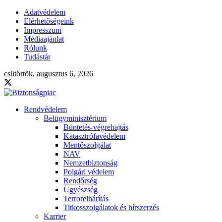
Adatvédelem
Elérhetőségeink
Impresszum
Médiaajánlat
Rólunk
Tudástár
csütörtök, augusztus 6, 2026
Rendvédelem
Belügyminisztérium
Büntetés-végrehajtás
Katasztrófavédelem
Mentőszolgálat
NAV
Nemzetbiztonság
Polgári védelem
Rendőrség
Ügyészség
Terrorelhárítás
Titkosszolgálatok és hírszerzés
Karrier