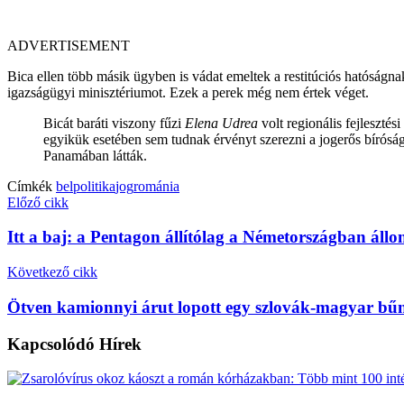
ADVERTISEMENT
Bica ellen több másik ügyben is vádat emeltek a restitúciós hatóságnak
igazságügyi minisztériumot. Ezek a perek még nem értek véget.
Bicát baráti viszony fűzi
Elena Udrea
volt regionális fejlesztés
egyikük esetében sem tudnak érvényt szerezni a jogerős bírósá
Panamában látták.
Címkék
belpolitika
jog
románia
Előző cikk
Itt a baj: a Pentagon állítólag a Németországban áll
Következő cikk
Ötven kamionnyi árut lopott egy szlovák-magyar b
Kapcsolódó
Hírek