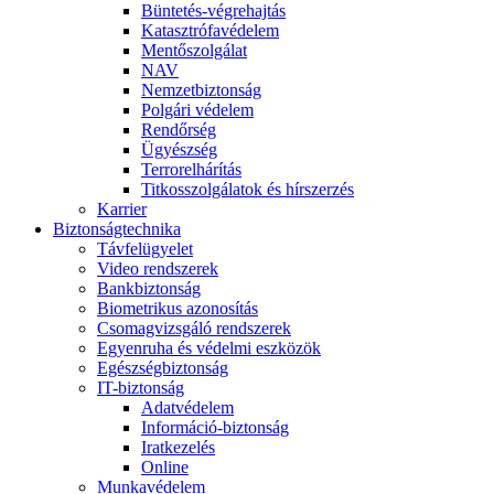
Büntetés-végrehajtás
Katasztrófavédelem
Mentőszolgálat
NAV
Nemzetbiztonság
Polgári védelem
Rendőrség
Ügyészség
Terrorelhárítás
Titkosszolgálatok és hírszerzés
Karrier
Biztonságtechnika
Távfelügyelet
Video rendszerek
Bankbiztonság
Biometrikus azonosítás
Csomagvizsgáló rendszerek
Egyenruha és védelmi eszközök
Egészségbiztonság
IT-biztonság
Adatvédelem
Információ-biztonság
Iratkezelés
Online
Munkavédelem