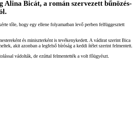
g Alina Bicát, a román szervezett bűnözés-
ól.
 kérte tőle, hogy egy ellene folyamatban levő perben felfüggesztett
stereként és miniszterként is tevékenykedett. A vádirat szerint Bica
ek, akit azonban a legfelső bíróság a keddi ítélet szerint felmentett.
lással vádolták, de ezúttal felmentették a volt főügyészt.