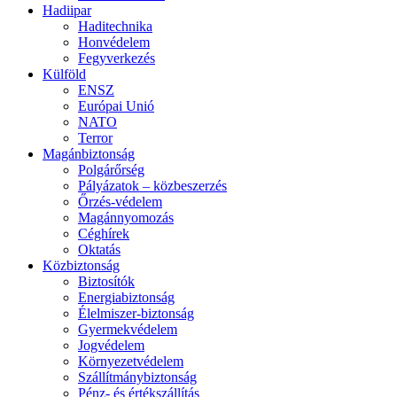
Hadiipar
Haditechnika
Honvédelem
Fegyverkezés
Külföld
ENSZ
Európai Unió
NATO
Terror
Magánbiztonság
Polgárőrség
Pályázatok – közbeszerzés
Őrzés-védelem
Magánnyomozás
Céghírek
Oktatás
Közbiztonság
Biztosítók
Energiabiztonság
Élelmiszer-biztonság
Gyermekvédelem
Jogvédelem
Környezetvédelem
Szállítmánybiztonság
Pénz- és értékszállítás