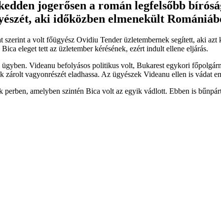
 kedden jogerősen a román legfelsőbb bírósá
gyészét, aki időközben elmenekült Romániáb
at szerint a volt főügyész Ovidiu Tender üzletembernek segített, aki azt
Bica eleget tett az üzletember kérésének, ezért indult ellene eljárás.
 ügyben. Videanu befolyásos politikus volt, Bukarest egykori főpolgárme
 zárolt vagyonrészét eladhassa. Az ügyészek Videanu ellen is vádat emelt
ik perben, amelyben szintén Bica volt az egyik vádlott. Ebben is bűnpárto