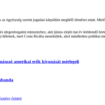
 az ügyészség szerint jogtalan kárpótlást megítélő döntései miatt. Mielő
i és idegenforgalmi miniszterhez, akit június elején hat év letöltendő b
gi ítéletnek, mert Costa Ricába menekültek, ahol mindketten politikai 
omásozó amerikai erők kivonását mérlegeli
űnbanda