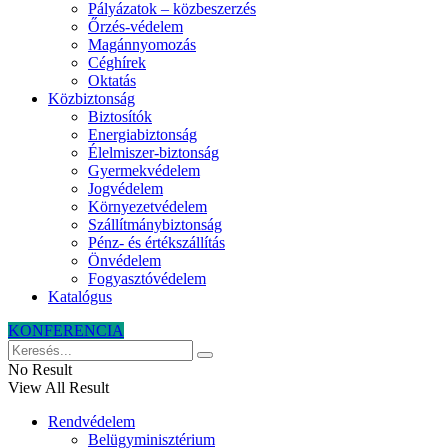
Pályázatok – közbeszerzés
Őrzés-védelem
Magánnyomozás
Céghírek
Oktatás
Közbiztonság
Biztosítók
Energiabiztonság
Élelmiszer-biztonság
Gyermekvédelem
Jogvédelem
Környezetvédelem
Szállítmánybiztonság
Pénz- és értékszállítás
Önvédelem
Fogyasztóvédelem
Katalógus
KONFERENCIA
No Result
View All Result
Rendvédelem
Belügyminisztérium