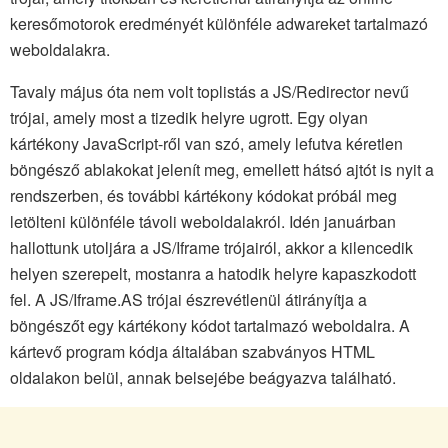
keresőmotorok eredményét különféle adwareket tartalmazó
weboldalakra.
Tavaly május óta nem volt toplistás a JS/Redirector nevű
trójai, amely most a tizedik helyre ugrott. Egy olyan
kártékony JavaScript-ről van szó, amely lefutva kéretlen
böngésző ablakokat jelenít meg, emellett hátsó ajtót is nyit a
rendszerben, és további kártékony kódokat próbál meg
letölteni különféle távoli weboldalakról. Idén januárban
hallottunk utoljára a JS/Iframe trójairól, akkor a kilencedik
helyen szerepelt, mostanra a hatodik helyre kapaszkodott
fel. A JS/Iframe.AS trójai észrevétlenül átirányítja a
böngészőt egy kártékony kódot tartalmazó weboldalra. A
kártevő program kódja általában szabványos HTML
oldalakon belül, annak belsejébe beágyazva található.