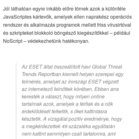
Jól láthatóan egyre inkább előre törnek azok a különféle
JavaScriptes kártevők, amelyek ellen naprakész operációs
rendszer és alkalmazás programok mellett friss vírusirtóval
és szkripteket blokkoló böngésző kiegészítőkkel – például
NoScript – védekezhetünk hatékonyan.
Az ESET által összeállított havi Global Threat
Trends Reportban kiemelt helyen szerepel egy
felmérés, amelyet az írországi ESET végzett
az internetező felnőttek körében. Ebben arra
keresték a választ, hogy milyen online
tartalmak azok, amelyek a férfiak és a nők
érdeklődését felkeltik, s őket kattintásra
késztetik. A vizsgálat pozitív eredménye, hogy
a megkérdezettek 49 százaléka egyáltalán
nem kattint semmilyen csali tartalomra, ami