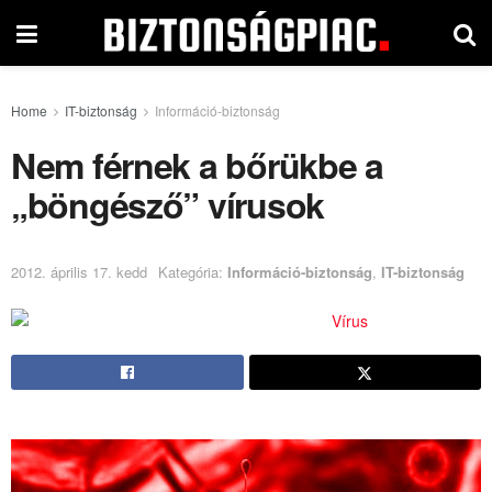
Home
IT-biztonság
Információ-biztonság
Nem férnek a bőrükbe a
„böngésző” vírusok
2012. április 17. kedd
Kategória:
Információ-biztonság
,
IT-biztonság