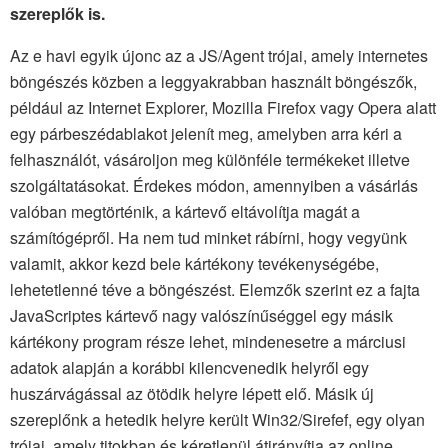
szereplők is.
Az e havi egyik újonc az a JS/Agent trójai, amely internetes
böngészés közben a leggyakrabban használt böngészők,
például az Internet Explorer, Mozilla Firefox vagy Opera alatt
egy párbeszédablakot jelenít meg, amelyben arra kéri a
felhasználót, vásároljon meg különféle termékeket illetve
szolgáltatásokat. Érdekes módon, amennyiben a vásárlás
valóban megtörténik, a kártevő eltávolítja magát a
számítógépről. Ha nem tud minket rábírni, hogy vegyünk
valamit, akkor kezd bele kártékony tevékenységébe,
lehetetlenné téve a böngészést. Elemzők szerint ez a fajta
JavaScriptes kártevő nagy valószínűséggel egy másik
kártékony program része lehet, mindenesetre a márciusi
adatok alapján a korábbi kilencvenedik helyről egy
huszárvágással az ötödik helyre lépett elő. Másik új
szereplőnk a hetedik helyre került Win32/Sirefef, egy olyan
trójai, amely titokban és kéretlenül átirányítja az online