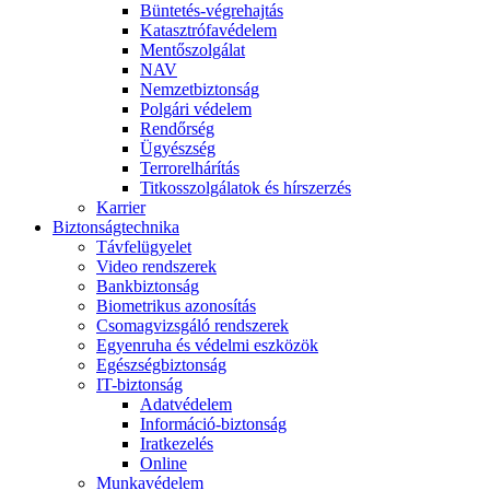
Büntetés-végrehajtás
Katasztrófavédelem
Mentőszolgálat
NAV
Nemzetbiztonság
Polgári védelem
Rendőrség
Ügyészség
Terrorelhárítás
Titkosszolgálatok és hírszerzés
Karrier
Biztonságtechnika
Távfelügyelet
Video rendszerek
Bankbiztonság
Biometrikus azonosítás
Csomagvizsgáló rendszerek
Egyenruha és védelmi eszközök
Egészségbiztonság
IT-biztonság
Adatvédelem
Információ-biztonság
Iratkezelés
Online
Munkavédelem