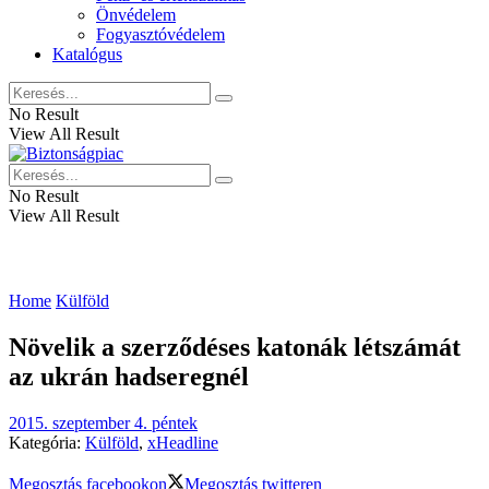
Önvédelem
Fogyasztóvédelem
Katalógus
No Result
View All Result
No Result
View All Result
Home
Külföld
Növelik a szerződéses katonák létszámát
az ukrán hadseregnél
2015. szeptember 4. péntek
Kategória:
Külföld
,
xHeadline
Megosztás facebookon
Megosztás twitteren