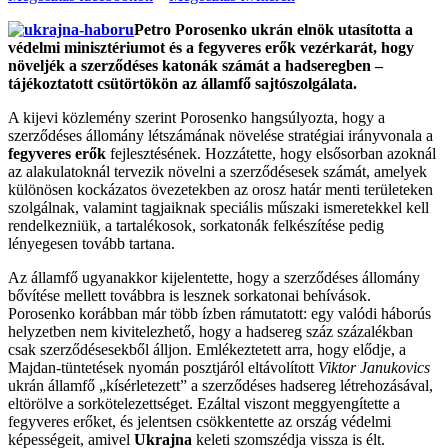
Petro Porosenko ukrán elnök utasította a
védelmi minisztériumot és a fegyveres erők vezérkarát, hogy
növeljék a szerződéses katonák számát a hadseregben –
tájékoztatott csütörtökön az államfő sajtószolgálata.
A kijevi közlemény szerint Porosenko hangsúlyozta, hogy a
szerződéses állomány létszámának növelése stratégiai irányvonala a
fegyveres erők
fejlesztésének. Hozzátette, hogy elsősorban azoknál
az alakulatoknál tervezik növelni a szerződésesek számát, amelyek
különösen kockázatos övezetekben az orosz határ menti területeken
szolgálnak, valamint tagjaiknak speciális műszaki ismeretekkel kell
rendelkezniük, a tartalékosok, sorkatonák felkészítése pedig
lényegesen tovább tartana.
Az államfő ugyanakkor kijelentette, hogy a szerződéses állomány
bővítése mellett továbbra is lesznek sorkatonai behívások.
Porosenko korábban már több ízben rámutatott: egy valódi háborús
helyzetben nem kivitelezhető, hogy a hadsereg száz százalékban
csak szerződésesekből álljon. Emlékeztetett arra, hogy elődje, a
Majdan-tüntetések nyomán posztjáról eltávolított
Viktor Janukovics
ukrán államfő „kísérletezett” a szerződéses hadsereg létrehozásával,
eltörölve a sorkötelezettséget. Ezáltal viszont meggyengítette a
fegyveres erőket, és jelentsen csökkentette az ország védelmi
képességeit, amivel
Ukrajna
keleti szomszédja vissza is élt.