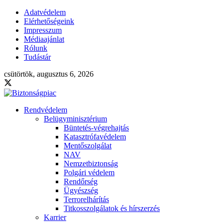
Adatvédelem
Elérhetőségeink
Impresszum
Médiaajánlat
Rólunk
Tudástár
csütörtök, augusztus 6, 2026
Rendvédelem
Belügyminisztérium
Büntetés-végrehajtás
Katasztrófavédelem
Mentőszolgálat
NAV
Nemzetbiztonság
Polgári védelem
Rendőrség
Ügyészség
Terrorelhárítás
Titkosszolgálatok és hírszerzés
Karrier