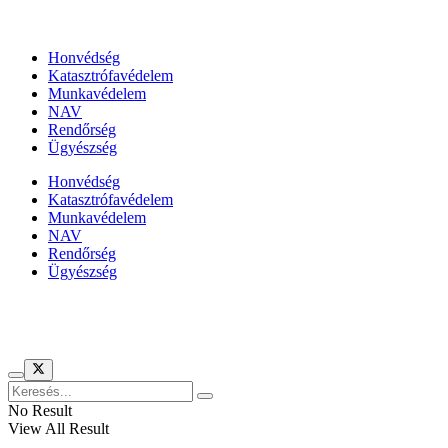
Állami szervezetek
Honvédség
Katasztrófavédelem
Munkavédelem
NAV
Rendőrség
Ügyészség
Honvédség
Katasztrófavédelem
Munkavédelem
NAV
Rendőrség
Ügyészség
Híreinket szemlézi
No Result
View All Result