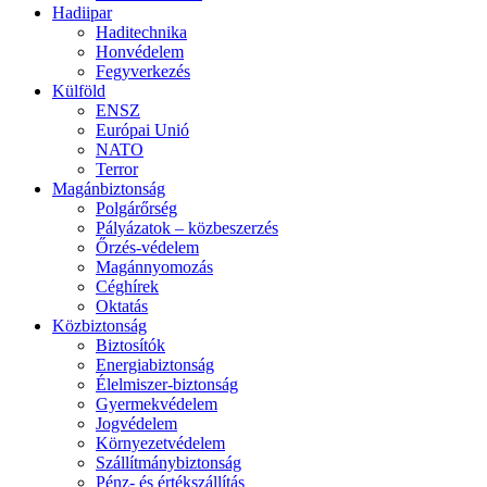
Hadiipar
Haditechnika
Honvédelem
Fegyverkezés
Külföld
ENSZ
Európai Unió
NATO
Terror
Magánbiztonság
Polgárőrség
Pályázatok – közbeszerzés
Őrzés-védelem
Magánnyomozás
Céghírek
Oktatás
Közbiztonság
Biztosítók
Energiabiztonság
Élelmiszer-biztonság
Gyermekvédelem
Jogvédelem
Környezetvédelem
Szállítmánybiztonság
Pénz- és értékszállítás