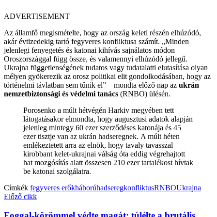
ADVERTISEMENT
Az államfő megismételte, hogy az ország keleti részén elhúzódó,
akár évtizedekig tartó fegyveres konfliktusa számít. „Minden
jelenlegi fenyegetés és katonai kihívás sajnálatos módon
Oroszországgal függ össze, és valamennyi elhúzódó jellegű.
Ukrajna függetlenségének tudatos vagy tudatalatti elutasítása olyan
mélyen gyökerezik az orosz politikai elit gondolkodásában, hogy az
történelmi távlatban sem tűnik el” – mondta előző nap az
ukrán
nemzetbiztonsági és védelmi tanács
(RNBO) ülésén.
Porosenko a múlt hétvégén Harkiv megyében tett
látogatásakor elmondta, hogy augusztusi adatok alapján
jelenleg mintegy 60 ezer szerződéses katonája és 45
ezer tisztje van az ukrán hadseregnek. A múlt héten
emlékeztetett arra az elnök, hogy tavaly tavasszal
kirobbant kelet-ukrajnai válság óta eddig végrehajtott
hat mozgósítás alatt összesen 210 ezer tartalékost hívtak
be katonai szolgálatra.
Címkék
fegyveres erők
háború
hadsereg
konfliktus
RNBO
Ukrajna
Előző cikk
Foggal-körömmel védte magát: túlélte a brutális