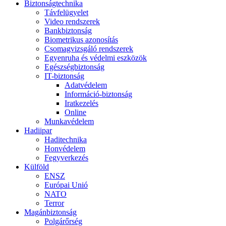
Biztonságtechnika
Távfelügyelet
Video rendszerek
Bankbiztonság
Biometrikus azonosítás
Csomagvizsgáló rendszerek
Egyenruha és védelmi eszközök
Egészségbiztonság
IT-biztonság
Adatvédelem
Információ-biztonság
Iratkezelés
Online
Munkavédelem
Hadiipar
Haditechnika
Honvédelem
Fegyverkezés
Külföld
ENSZ
Európai Unió
NATO
Terror
Magánbiztonság
Polgárőrség