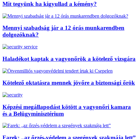
Mit tegyünk ha kigyullad a kémény?
Mennyi szabadság jár a 12 órás munkarendben
dolgozóknak?
Haladékot kaptak a vagyonőrök a kötelező vizsgára
Kötelező oktatásra mennek jövőre a biztonsági őrök
Képzési megállapodást kötött a vagyonőri kamara
és a Belügyminisztérium
Farek: „az őrzés-védelem a szegények szakmája lett”