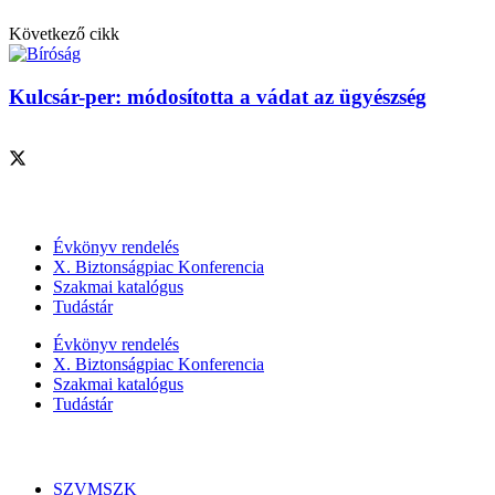
Következő cikk
Kulcsár-per: módosította a vádat az ügyészség
Szolgáltatásaink
Évkönyv rendelés
X. Biztonságpiac Konferencia
Szakmai katalógus
Tudástár
Évkönyv rendelés
X. Biztonságpiac Konferencia
Szakmai katalógus
Tudástár
Szakmai szervezetek
SZVMSZK