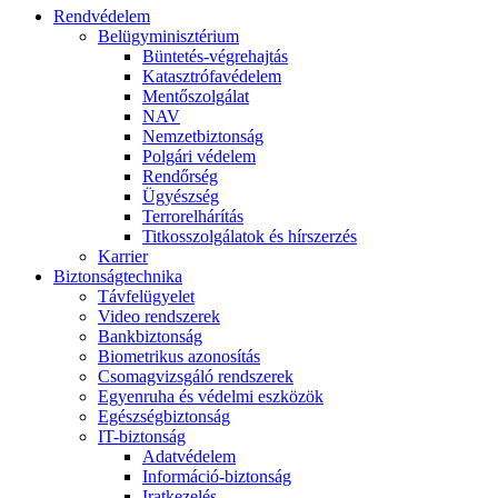
Rendvédelem
Belügyminisztérium
Büntetés-végrehajtás
Katasztrófavédelem
Mentőszolgálat
NAV
Nemzetbiztonság
Polgári védelem
Rendőrség
Ügyészség
Terrorelhárítás
Titkosszolgálatok és hírszerzés
Karrier
Biztonságtechnika
Távfelügyelet
Video rendszerek
Bankbiztonság
Biometrikus azonosítás
Csomagvizsgáló rendszerek
Egyenruha és védelmi eszközök
Egészségbiztonság
IT-biztonság
Adatvédelem
Információ-biztonság
Iratkezelés