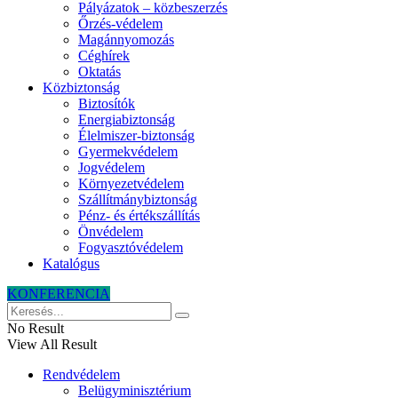
Pályázatok – közbeszerzés
Őrzés-védelem
Magánnyomozás
Céghírek
Oktatás
Közbiztonság
Biztosítók
Energiabiztonság
Élelmiszer-biztonság
Gyermekvédelem
Jogvédelem
Környezetvédelem
Szállítmánybiztonság
Pénz- és értékszállítás
Önvédelem
Fogyasztóvédelem
Katalógus
KONFERENCIA
No Result
View All Result
Rendvédelem
Belügyminisztérium