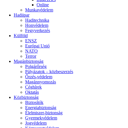
Online
Munkavédelem
Hadiipar
Haditechnika
Honvédelem
Fegyverkezés
Külföld
ENSZ
Európai Unió
NATO
Terror
Magánbiztonság
Polgárőrség
Pályázatok – közbeszerzés
Őrzés-védelem
Magánnyomozás
Céghírek
Oktatás
Közbiztonság
Biztosítók
Energiabiztonság
Élelmiszer-biztonság
Gyermekvédelem
Jogvédelem