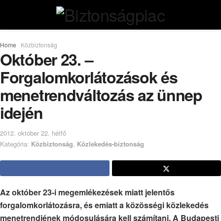
Home
Közbiztonság
Október 23. –
Forgalomkorlátozások és
menetrendváltozás az ünnep
idején
2012. október 22. hétfő
Kategória:
Közbiztonság
,
Közlekedés-biztonság
Az október 23-i megemlékezések miatt jelentős
forgalomkorlátozásra, és emiatt a közösségi közlekedés
menetrendjének módosulására kell számítani. A Budapesti