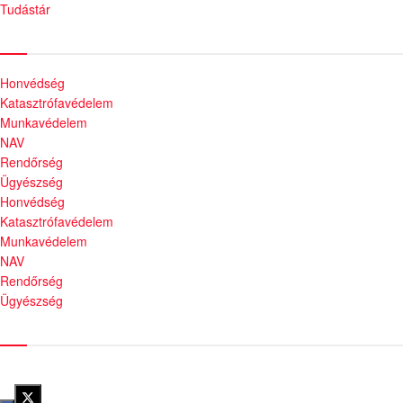
Tudástár
Állami szervezetek
Honvédség
Katasztrófavédelem
Munkavédelem
NAV
Rendőrség
Ügyészség
Honvédség
Katasztrófavédelem
Munkavédelem
NAV
Rendőrség
Ügyészség
Híreinket szemlézi