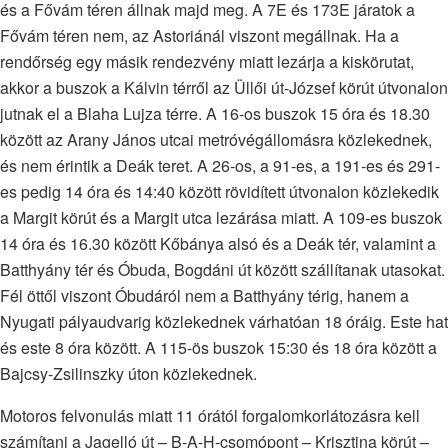
és a Fővám téren állnak majd meg. A 7E és 173E járatok a
Fővám téren nem, az Astoriánál viszont megállnak. Ha a
rendőrség egy másik rendezvény miatt lezárja a kiskörutat,
akkor a buszok a Kálvin térről az Üllői út-József körút útvonalon
jutnak el a Blaha Lujza térre. A 16-os buszok 15 óra és 18.30
között az Arany János utcai metróvégállomásra közlekednek,
és nem érintik a Deák teret. A 26-os, a 91-es, a 191-es és 291-
es pedig 14 óra és 14:40 között rövidített útvonalon közlekedik
a Margit körút és a Margit utca lezárása miatt. A 109-es buszok
14 óra és 16.30 között Kőbánya alsó és a Deák tér, valamint a
Batthyány tér és Óbuda, Bogdáni út között szállítanak utasokat.
Fél öttől viszont Óbudáról nem a Batthyány térig, hanem a
Nyugati pályaudvarig közlekednek várhatóan 18 óráig. Este hat
és este 8 óra között. A 115-ös buszok 15:30 és 18 óra között a
Bajcsy-Zsilinszky úton közlekednek.
Motoros felvonulás miatt 11 órától forgalomkorlátozásra kell
számítani a Jagelló út – B-A-H-csomópont – Krisztina körút –