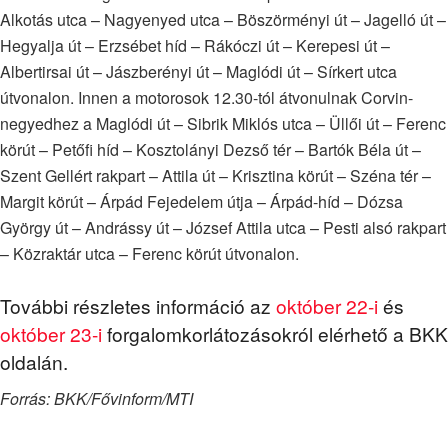
Alkotás utca – Nagyenyed utca – Böszörményi út – Jagelló út –
Hegyalja út – Erzsébet híd – Rákóczi út – Kerepesi út –
Albertirsai út – Jászberényi út – Maglódi út – Sírkert utca
útvonalon. Innen a motorosok 12.30-tól átvonulnak Corvin-
negyedhez a Maglódi út – Sibrik Miklós utca – Üllői út – Ferenc
körút – Petőfi híd – Kosztolányi Dezső tér – Bartók Béla út –
Szent Gellért rakpart – Attila út – Krisztina körút – Széna tér –
Margit körút – Árpád Fejedelem útja – Árpád-híd – Dózsa
György út – Andrássy út – József Attila utca – Pesti alsó rakpart
– Közraktár utca – Ferenc körút útvonalon.
További részletes információ az
október 22-i
és
október 23-i
forgalomkorlátozásokról elérhető a BKK
oldalán.
Forrás: BKK/Fővinform/MTI