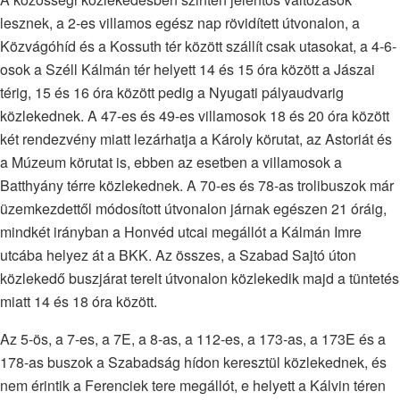
lesznek, a 2-es villamos egész nap rövidített útvonalon, a
Közvágóhíd és a Kossuth tér között szállít csak utasokat, a 4-6-
osok a Széll Kálmán tér helyett 14 és 15 óra között a Jászai
térig, 15 és 16 óra között pedig a Nyugati pályaudvarig
közlekednek. A 47-es és 49-es villamosok 18 és 20 óra között
két rendezvény miatt lezárhatja a Károly körutat, az Astoriát és
a Múzeum körutat is, ebben az esetben a villamosok a
Batthyány térre közlekednek. A 70-es és 78-as trolibuszok már
üzemkezdettől módosított útvonalon járnak egészen 21 óráig,
mindkét irányban a Honvéd utcai megállót a Kálmán Imre
utcába helyez át a BKK. Az összes, a Szabad Sajtó úton
közlekedő buszjárat terelt útvonalon közlekedik majd a tüntetés
miatt 14 és 18 óra között.
Az 5-ös, a 7-es, a 7E, a 8-as, a 112-es, a 173-as, a 173E és a
178-as buszok a Szabadság hídon keresztül közlekednek, és
nem érintik a Ferenciek tere megállót, e helyett a Kálvin téren