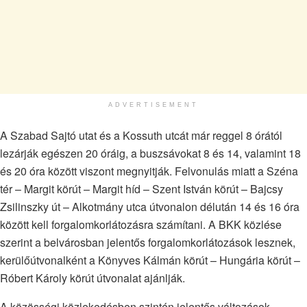
ADVERTISEMENT
A Szabad Sajtó utat és a Kossuth utcát már reggel 8 órától
lezárják egészen 20 óráig, a buszsávokat 8 és 14, valamint 18
és 20 óra között viszont megnyitják. Felvonulás miatt a Széna
tér – Margit körút – Margit híd – Szent István körút – Bajcsy
Zsilinszky út – Alkotmány utca útvonalon délután 14 és 16 óra
között kell forgalomkorlátozásra számítani. A BKK közlése
szerint a belvárosban jelentős forgalomkorlátozások lesznek,
kerülőútvonalként a Könyves Kálmán körút – Hungária körút –
Róbert Károly körút útvonalat ajánlják.
A közösségi közlekedésben szintén jelentős változások