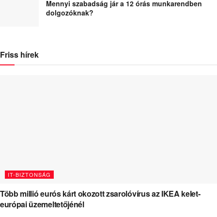
Mennyi szabadság jár a 12 órás munkarendben
dolgozóknak?
Friss hírek
IT-BIZTONSÁG
Több millió eurós kárt okozott zsarolóvírus az IKEA kelet-
európai üzemeltetőjénél