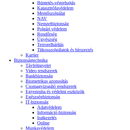
Büntetés-végrehajtás
Katasztrófavédelem
Mentőszolgálat
NAV
Nemzetbiztonság
Polgári védelem
Rendőrség
Ügyészség
Terrorelhárítás
Titkosszolgálatok és hírszerzés
Karrier
Biztonságtechnika
Távfelügyelet
Video rendszerek
Bankbiztonság
Biometrikus azonosítás
Csomagvizsgáló rendszerek
Egyenruha és védelmi eszközök
Egészségbiztonság
IT-biztonság
Adatvédelem
Információ-biztonság
Iratkezelés
Online
Munkavédelem