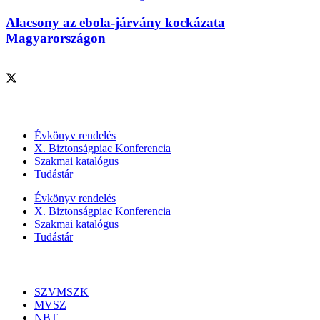
Alacsony az ebola-járvány kockázata
Magyarországon
Szolgáltatásaink
Évkönyv rendelés
X. Biztonságpiac Konferencia
Szakmai katalógus
Tudástár
Évkönyv rendelés
X. Biztonságpiac Konferencia
Szakmai katalógus
Tudástár
Szakmai szervezetek
SZVMSZK
MVSZ
NBT