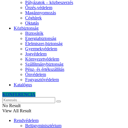
Pályázatok – közbeszerzés
Őrzés-védelem
Magánnyomozás
Céghírek
Oktatás
Közbiztonság
Biztosítók
Energiabiztonság
Élelmiszer-biztonság
Gyermekvédelem
Jogvédelem
Környezetvédelem
Szállítmánybiztonság
Pénz- és értékszállítás
Önvédelem
Fogyasztóvédelem
Katalógus
KONFERENCIA
No Result
View All Result
Rendvédelem
Belügyminisztérium