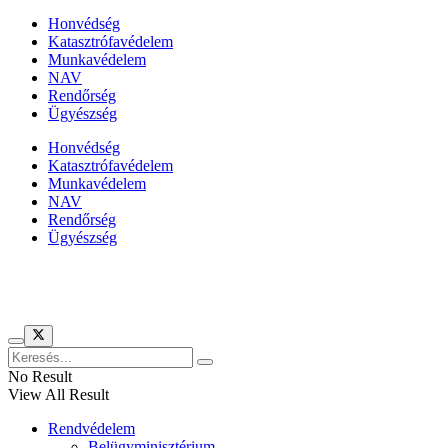
Honvédség
Katasztrófavédelem
Munkavédelem
NAV
Rendőrség
Ügyészség
Honvédség
Katasztrófavédelem
Munkavédelem
NAV
Rendőrség
Ügyészség
Híreinket szemlézi
No Result
View All Result
Rendvédelem
Belügyminisztérium