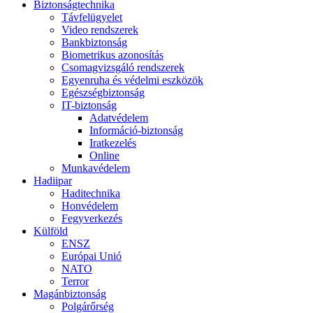
Biztonságtechnika
Távfelügyelet
Video rendszerek
Bankbiztonság
Biometrikus azonosítás
Csomagvizsgáló rendszerek
Egyenruha és védelmi eszközök
Egészségbiztonság
IT-biztonság
Adatvédelem
Információ-biztonság
Iratkezelés
Online
Munkavédelem
Hadiipar
Haditechnika
Honvédelem
Fegyverkezés
Külföld
ENSZ
Európai Unió
NATO
Terror
Magánbiztonság
Polgárőrség