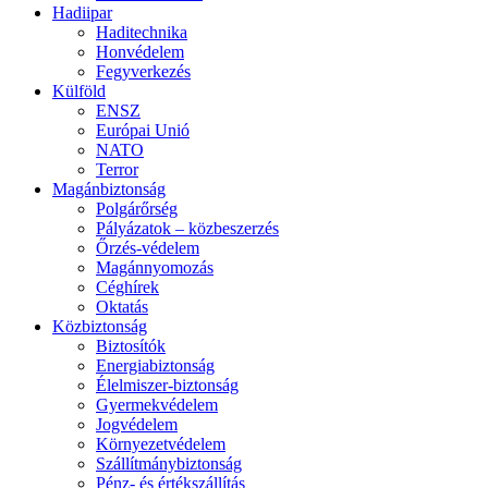
Hadiipar
Haditechnika
Honvédelem
Fegyverkezés
Külföld
ENSZ
Európai Unió
NATO
Terror
Magánbiztonság
Polgárőrség
Pályázatok – közbeszerzés
Őrzés-védelem
Magánnyomozás
Céghírek
Oktatás
Közbiztonság
Biztosítók
Energiabiztonság
Élelmiszer-biztonság
Gyermekvédelem
Jogvédelem
Környezetvédelem
Szállítmánybiztonság
Pénz- és értékszállítás