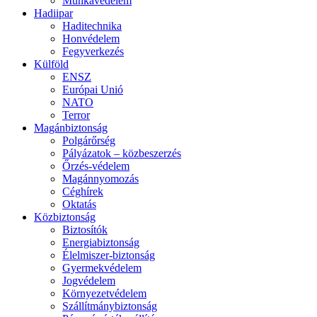
Munkavédelem
Hadiipar
Haditechnika
Honvédelem
Fegyverkezés
Külföld
ENSZ
Európai Unió
NATO
Terror
Magánbiztonság
Polgárőrség
Pályázatok – közbeszerzés
Őrzés-védelem
Magánnyomozás
Céghírek
Oktatás
Közbiztonság
Biztosítók
Energiabiztonság
Élelmiszer-biztonság
Gyermekvédelem
Jogvédelem
Környezetvédelem
Szállítmánybiztonság