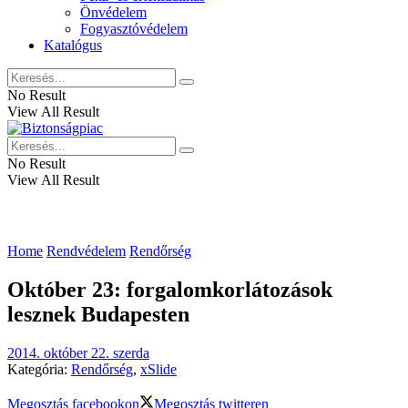
Önvédelem
Fogyasztóvédelem
Katalógus
No Result
View All Result
No Result
View All Result
Home
Rendvédelem
Rendőrség
Október 23: forgalomkorlátozások
lesznek Budapesten
2014. október 22. szerda
Kategória:
Rendőrség
,
xSlide
Megosztás facebookon
Megosztás twitteren