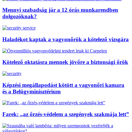
Mennyi szabadság jár a 12 órás munkarendben
dolgozóknak?
Haladékot kaptak a vagyonőrök a kötelező vizsgára
Kötelező oktatásra mennek jövőre a biztonsági őrök
Képzési megállapodást kötött a vagyonőri kamara
és a Belügyminisztérium
Farek: „az őrzés-védelem a szegények szakmája lett”