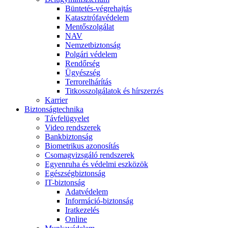
Büntetés-végrehajtás
Katasztrófavédelem
Mentőszolgálat
NAV
Nemzetbiztonság
Polgári védelem
Rendőrség
Ügyészség
Terrorelhárítás
Titkosszolgálatok és hírszerzés
Karrier
Biztonságtechnika
Távfelügyelet
Video rendszerek
Bankbiztonság
Biometrikus azonosítás
Csomagvizsgáló rendszerek
Egyenruha és védelmi eszközök
Egészségbiztonság
IT-biztonság
Adatvédelem
Információ-biztonság
Iratkezelés
Online