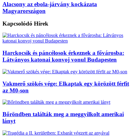
Alacsony az ebola-járvány kockázata
Magyarországon
Kapcsolódó
Hírek
Harckocsik és páncélosok érkeznek a fővárosba:
Látványos katonai konvoj vonul Budapesten
Vakmerő szökés vége: Elkaptak egy körözött férfit
az M0-son
Bőröndben találták meg a meggyilkolt amerikai
lányt