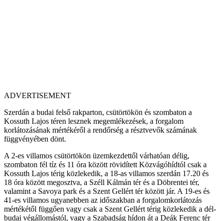
ADVERTISEMENT
Szerdán a budai felső rakparton, csütörtökön és szombaton a
Kossuth Lajos téren lesznek megemlékezések, a forgalom
korlátozásának mértékéről a rendőrség a résztvevők számának
függvényében dönt.
A 2-es villamos csütörtökön üzemkezdettől várhatóan délig,
szombaton fél tíz és 11 óra között rövidített Közvágóhídtól csak a
Kossuth Lajos térig közlekedik, a 18-as villamos szerdán 17.20 és
18 óra között megosztva, a Széll Kálmán tér és a Döbrentei tér,
valamint a Savoya park és a Szent Gellért tér között jár. A 19-es és
41-es villamos ugyanebben az időszakban a forgalomkorlátozás
mértékétől függően vagy csak a Szent Gellért térig közlekedik a dél-
budai végállomástól, vagy a Szabadság hídon át a Deák Ferenc tér