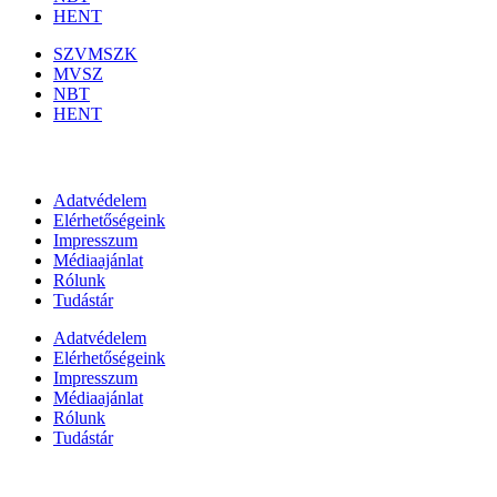
HENT
SZVMSZK
MVSZ
NBT
HENT
Információk
Adatvédelem
Elérhetőségeink
Impresszum
Médiaajánlat
Rólunk
Tudástár
Adatvédelem
Elérhetőségeink
Impresszum
Médiaajánlat
Rólunk
Tudástár
Állami szervezetek