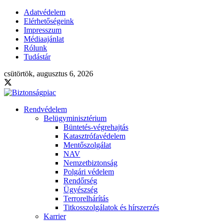
Adatvédelem
Elérhetőségeink
Impresszum
Médiaajánlat
Rólunk
Tudástár
csütörtök, augusztus 6, 2026
Rendvédelem
Belügyminisztérium
Büntetés-végrehajtás
Katasztrófavédelem
Mentőszolgálat
NAV
Nemzetbiztonság
Polgári védelem
Rendőrség
Ügyészség
Terrorelhárítás
Titkosszolgálatok és hírszerzés
Karrier