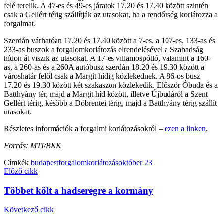
felé terelik. A 47-es és 49-es járatok 17.20 és 17.40 között szintén
csak a Gellért térig szállítják az utasokat, ha a rendőrség korlátozza a
forgalmat.
Szerdán várhatóan 17.20 és 17.40 között a 7-es, a 107-es, 133-as és
233-as buszok a forgalomkorlátozás elrendelésével a Szabadság
hídon át viszik az utasokat. A 17-es villamospótló, valamint a 160-
as, a 260-as és a 260A autóbusz szerdán 18.20 és 19.30 között a
városhatár felől csak a Margit hídig közlekednek. A 86-os busz
17.20 és 19.30 között két szakaszon közlekedik. Először Óbuda és a
Batthyány tér, majd a Margit híd között, illetve Újbudáról a Szent
Gellért térig, később a Döbrentei térig, majd a Batthyány térig szállít
utasokat.
Részletes információk a forgalmi korlátozásokról –
ezen a linken
.
Forrás: MTI/BKK
Címkék
budapest
forgalomkorlátozás
október 23
Előző cikk
Többet költ a hadseregre a kormány
Következő cikk