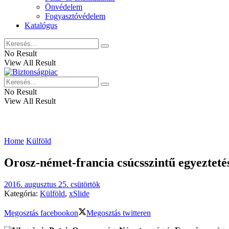
Önvédelem
Fogyasztóvédelem
Katalógus
No Result
View All Result
No Result
View All Result
Home
Külföld
Orosz-német-francia csúcsszintű egyezteté
2016. augusztus 25. csütörtök
Kategória:
Külföld
,
xSlide
Megosztás facebookon
Megosztás twitteren