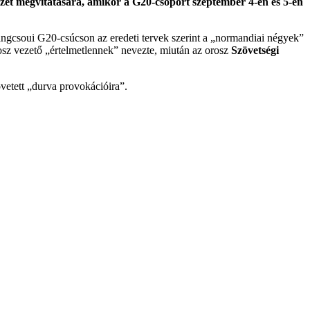
zet megvitatására, amikor a G20-csoport szeptember 4-én és 5-én
angcsoui G20-csúcson az eredeti tervek szerint a „normandiai négyek”
rosz vezető „értelmetlennek” nevezte, miután az orosz
Szövetségi
övetett „durva provokációira”.