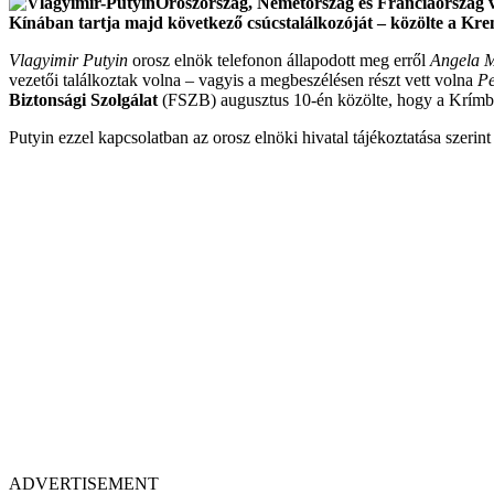
Oroszország, Németország és Franciaország ve
Kínában tartja majd következő csúcstalálkozóját – közölte a Krem
Vlagyimir Putyin
orosz elnök telefonon állapodott meg erről
Angela M
vezetői találkoztak volna – vagyis a megbeszélésen részt vett volna
Pe
Biztonsági Szolgálat
(FSZB) augusztus 10-én közölte, hogy a Krímbe
Putyin ezzel kapcsolatban az orosz elnöki hivatal tájékoztatása szerin
ADVERTISEMENT