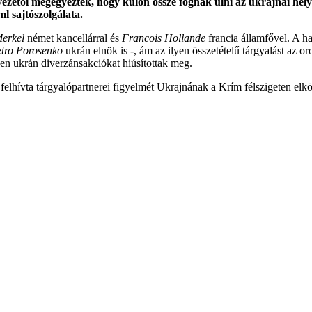
zetői megegyeztek, hogy külön össze fognak ülni az ukrajnai hely
l sajtószolgálata.
erkel
német kancellárral és
Francois Hollande
francia államfővel. A h
tro Porosenko
ukrán elnök is -, ám az ilyen összetételű tárgyalást az o
n ukrán diverzánsakciókat hiúsítottak meg.
t felhívta tárgyalópartnerei figyelmét Ukrajnának a Krím félszigeten elk