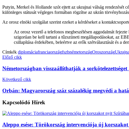
Putyin, Merkel és Hollande szót ejtett az ukrajnai válság rendezését
különleges státusát végleges formában rögzítse az ukrán törvényhozá
Az orosz elnöki szolgálat szerint ezeket a kérdéseket a kontaktcsopor
Az orosz vezető a telefonos megbeszélésen aggodalmát fejezte ki
szigorúan be kell tartani a tűzszüneti megállapodásokat, az EBE
csillapítása érdekében, beleértve az erők szétválasztását és a dem
Címkék
diplomácia
franciaország
fszb
németország
Oroszország
Ukrajn
Előző cikk
Németországban visszaállíthatják a sorkötelezettséget 
Következő cikk
Orbán: Magyarország száz százalékig megvédi a hatá
Kapcsolódó
Hírek
Aleppo esése: Törökország intervenciója új korszakot