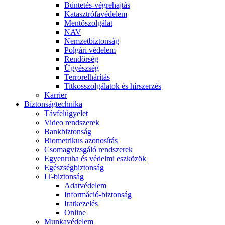
Büntetés-végrehajtás
Katasztrófavédelem
Mentőszolgálat
NAV
Nemzetbiztonság
Polgári védelem
Rendőrség
Ügyészség
Terrorelhárítás
Titkosszolgálatok és hírszerzés
Karrier
Biztonságtechnika
Távfelügyelet
Video rendszerek
Bankbiztonság
Biometrikus azonosítás
Csomagvizsgáló rendszerek
Egyenruha és védelmi eszközök
Egészségbiztonság
IT-biztonság
Adatvédelem
Információ-biztonság
Iratkezelés
Online
Munkavédelem