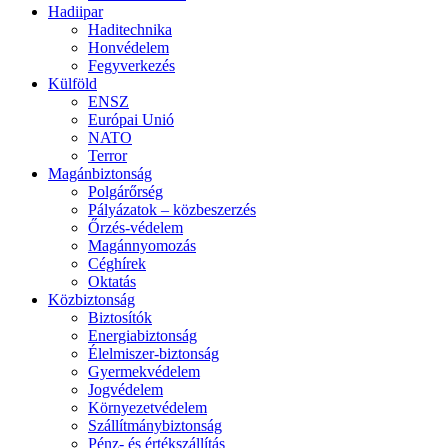
Hadiipar
Haditechnika
Honvédelem
Fegyverkezés
Külföld
ENSZ
Európai Unió
NATO
Terror
Magánbiztonság
Polgárőrség
Pályázatok – közbeszerzés
Őrzés-védelem
Magánnyomozás
Céghírek
Oktatás
Közbiztonság
Biztosítók
Energiabiztonság
Élelmiszer-biztonság
Gyermekvédelem
Jogvédelem
Környezetvédelem
Szállítmánybiztonság
Pénz- és értékszállítás