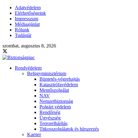
Adatvédelem
Elérhetőségeink
Impresszum
Médiaajánlat
Rólunk
Tudástár
szombat, augusztus 8, 2026
Rendvédelem
Belügyminisztérium
Büntetés-végrehajtás
Katasztrófavédelem
Mentőszolgálat
NAV
Nemzetbiztonság
Polgári védelem
Rendőrség
Ügyészség
Terrorelhárítás
Titkosszolgálatok és hírszerzés
Karrier