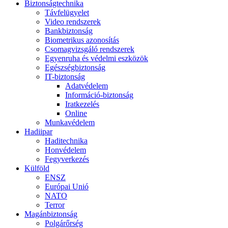
Biztonságtechnika
Távfelügyelet
Video rendszerek
Bankbiztonság
Biometrikus azonosítás
Csomagvizsgáló rendszerek
Egyenruha és védelmi eszközök
Egészségbiztonság
IT-biztonság
Adatvédelem
Információ-biztonság
Iratkezelés
Online
Munkavédelem
Hadiipar
Haditechnika
Honvédelem
Fegyverkezés
Külföld
ENSZ
Európai Unió
NATO
Terror
Magánbiztonság
Polgárőrség