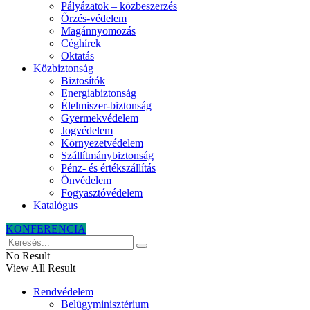
Pályázatok – közbeszerzés
Őrzés-védelem
Magánnyomozás
Céghírek
Oktatás
Közbiztonság
Biztosítók
Energiabiztonság
Élelmiszer-biztonság
Gyermekvédelem
Jogvédelem
Környezetvédelem
Szállítmánybiztonság
Pénz- és értékszállítás
Önvédelem
Fogyasztóvédelem
Katalógus
KONFERENCIA
No Result
View All Result
Rendvédelem
Belügyminisztérium