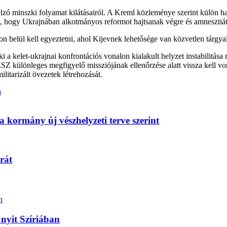
 célzó minszki folyamat kilátásairól. A Kreml közleménye szerint külö
s, hogy Ukrajnában alkotmányos reformot hajtsanak végre és amnesztiát
ton belül kell egyeztetni, ahol Kijevnek lehetősége van közvetlen tárgy
 a kelet-ukrajnai konfrontációs vonalon kialakult helyzet instabilitása 
SZ különleges megfigyelő missziójának ellenőrzése alatt vissza kell von
ilitarizált övezetek létrehozását.
a
a kormány új vészhelyzeti terve szerint
rát
 nyit Szíriában