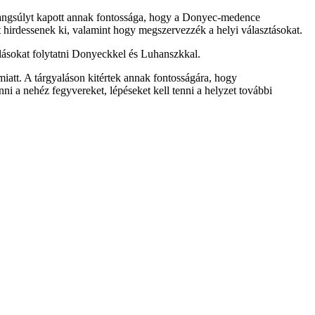
n hangsúlyt kapott annak fontossága, hogy a Donyec-medence
 hirdessenek ki, valamint hogy megszervezzék a helyi választásokat.
alásokat folytatni Donyeckkel és Luhanszkkal.
miatt. A tárgyaláson kitértek annak fontosságára, hogy
ni a nehéz fegyvereket, lépéseket kell tenni a helyzet további