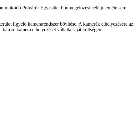
sban működő Polgárőr Egyesület bűnmegelőzési célú jelenléte sem
terület figyelő kamerarendszer bővítése. A kamerák elhelyezésére az
. három kamera elhelyezését vállalta saját költségen.