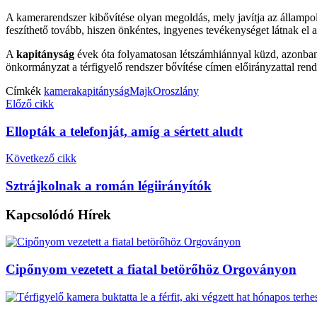
A kamerarendszer kibővítése olyan megoldás, mely javítja az állampo
feszíthető tovább, hiszen önkéntes, ingyenes tevékenységet látnak el 
A
kapitányság
évek óta folyamatosan létszámhiánnyal küzd, azonban a
önkormányzat a térfigyelő rendszer bővítése címen előirányzattal rend
Címkék
kamera
kapitányság
Majk
Oroszlány
Előző cikk
Ellopták a telefonját, amíg a sértett aludt
Következő cikk
Sztrájkolnak a román légiirányítók
Kapcsolódó
Hírek
Cipőnyom vezetett a fiatal betörőhöz Orgoványon