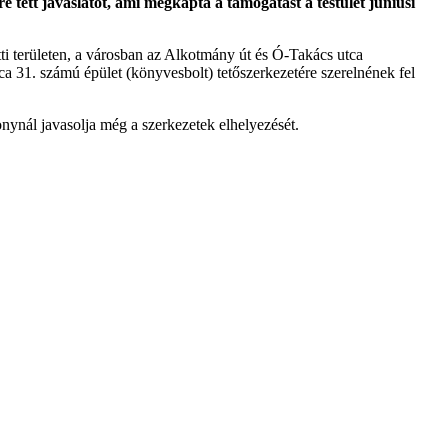
 tett javaslatot, ami megkapta a támogatást a testület júniusi
tti területen, a városban az Alkotmány út és Ó-Takács utca
ca 31. számú épület (könyvesbolt) tetőszerkezetére szerelnének fel
nynál javasolja még a szerkezetek elhelyezését.