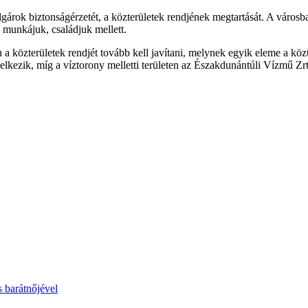
lgárok biztonságérzetét, a közterületek rendjének megtartását. A váro
a munkájuk, családjuk mellett.
 közterületek rendjét tovább kell javítani, melynek egyik eleme a köz
elkezik, míg a víztorony melletti területen az Északdunántúli Vízmű Zrt