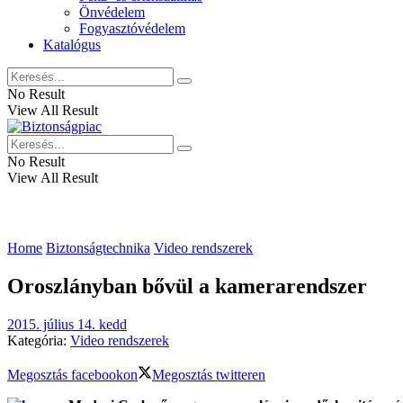
Önvédelem
Fogyasztóvédelem
Katalógus
No Result
View All Result
No Result
View All Result
Home
Biztonságtechnika
Video rendszerek
Oroszlányban bővül a kamerarendszer
2015. július 14. kedd
Kategória:
Video rendszerek
Megosztás facebookon
Megosztás twitteren