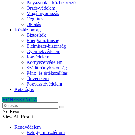
Pályázatok – közbeszerzés
Őrzés-védelem
Magánnyomozás
Céghírek
Oktatás
Közbiztonság
Biztosítók
Energiabiztonság
Élelmiszer-biztonság
Gyermekvédelem
Jogvédelem
Környezetvédelem
Szállítmánybiztonság
Pénz- és értékszállítás
Önvédelem
Fogyasztóvédelem
Katalógus
KONFERENCIA
No Result
View All Result
Rendvédelem
Belügyminisztérium