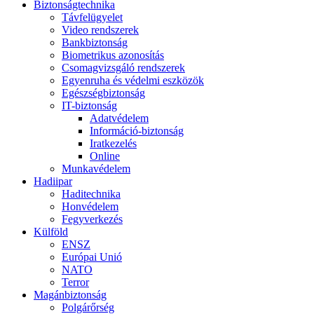
Biztonságtechnika
Távfelügyelet
Video rendszerek
Bankbiztonság
Biometrikus azonosítás
Csomagvizsgáló rendszerek
Egyenruha és védelmi eszközök
Egészségbiztonság
IT-biztonság
Adatvédelem
Információ-biztonság
Iratkezelés
Online
Munkavédelem
Hadiipar
Haditechnika
Honvédelem
Fegyverkezés
Külföld
ENSZ
Európai Unió
NATO
Terror
Magánbiztonság
Polgárőrség