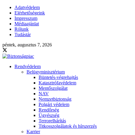
Adatvédelem
Elérhetőségeink
Impresszum
Médiaajánlat
Rólunk
Tudástár
péntek, augusztus 7, 2026
Rendvédelem
Belügyminisztérium
Büntetés-végrehajtás
Katasztrófavédelem
Mentőszolgálat
NAV
Nemzetbiztonság
Polgári védelem
Rendőrség
Ügyészség
Terrorelhárítás
Titkosszolgálatok és hírszerzés
Karrier