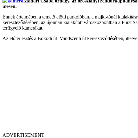
Madari Csaba őrnagy, az oroszlányi rendőrkapitányság ve
ülésén.
Ennek értelmében a temető előtti parkolóban, a majki-tónál kialakítás
kereszteződésében, az újonnan kialakított városközpontban a Fürst Sán
térfigyelő kamerákat.
Az előterjesztés a Bokodi út–Mindszenti út kereszteződésében, illetv
ADVERTISEMENT