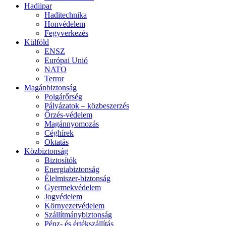
Hadiipar
Haditechnika
Honvédelem
Fegyverkezés
Külföld
ENSZ
Európai Unió
NATO
Terror
Magánbiztonság
Polgárőrség
Pályázatok – közbeszerzés
Őrzés-védelem
Magánnyomozás
Céghírek
Oktatás
Közbiztonság
Biztosítók
Energiabiztonság
Élelmiszer-biztonság
Gyermekvédelem
Jogvédelem
Környezetvédelem
Szállítmánybiztonság
Pénz- és értékszállítás