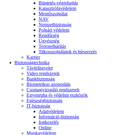
Büntetés-végrehajtás
Katasztrófavédelem
Mentőszolgálat
NAV
Nemzetbiztonság
Polgári védelem
Rendőrség
Ügyészség
Terrorelhárítás
Titkosszolgálatok és hírszerzés
Karrier
Biztonságtechnika
Távfelügyelet
Video rendszerek
Bankbiztonság
Biometrikus azonosítás
Csomagvizsgáló rendszerek
Egyenruha és védelmi eszközök
Egészségbiztonság
IT-biztonság
Adatvédelem
Információ-biztonság
Iratkezelés
Online
Munkavédelem