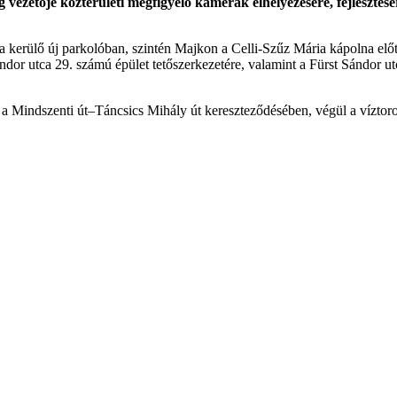
zetője közterületi megfigyelő kamerák elhelyezésére, fejlesztésére
ra kerülő új parkolóban, szintén Majkon a Celli-Szűz Mária kápolna elő
dor utca 29. számú épület tetőszerkezetére, valamint a Fürst Sándor ut
e a Mindszenti út–Táncsics Mihály út kereszteződésében, végül a víztoro