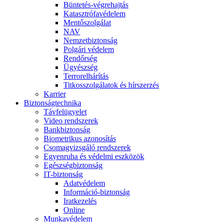
Büntetés-végrehajtás
Katasztrófavédelem
Mentőszolgálat
NAV
Nemzetbiztonság
Polgári védelem
Rendőrség
Ügyészség
Terrorelhárítás
Titkosszolgálatok és hírszerzés
Karrier
Biztonságtechnika
Távfelügyelet
Video rendszerek
Bankbiztonság
Biometrikus azonosítás
Csomagvizsgáló rendszerek
Egyenruha és védelmi eszközök
Egészségbiztonság
IT-biztonság
Adatvédelem
Információ-biztonság
Iratkezelés
Online
Munkavédelem