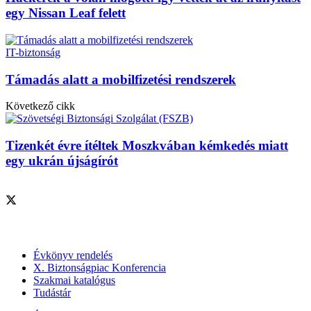
egy Nissan Leaf felett
IT-biztonság
Támadás alatt a mobilfizetési rendszerek
Következő cikk
Tizenkét évre ítéltek Moszkvában kémkedés miatt
egy ukrán újságírót
Szolgáltatásaink
Évkönyv rendelés
X. Biztonságpiac Konferencia
Szakmai katalógus
Tudástár