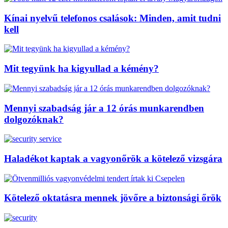
Kínai nyelvű telefonos csalások: Minden, amit tudni
kell
Mit tegyünk ha kigyullad a kémény?
Mennyi szabadság jár a 12 órás munkarendben
dolgozóknak?
Haladékot kaptak a vagyonőrök a kötelező vizsgára
Kötelező oktatásra mennek jövőre a biztonsági őrök