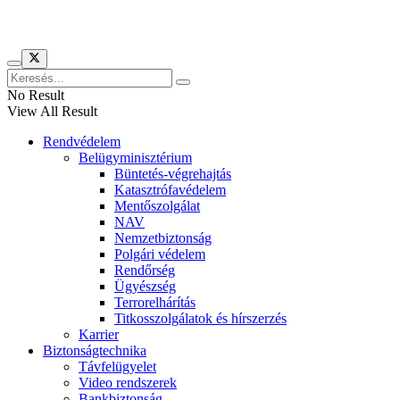
Híreinket szemlézi
No Result
View All Result
Rendvédelem
Belügyminisztérium
Büntetés-végrehajtás
Katasztrófavédelem
Mentőszolgálat
NAV
Nemzetbiztonság
Polgári védelem
Rendőrség
Ügyészség
Terrorelhárítás
Titkosszolgálatok és hírszerzés
Karrier
Biztonságtechnika
Távfelügyelet
Video rendszerek
Bankbiztonság