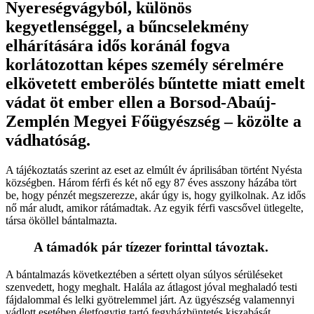
Nyereségvágyból, különös
kegyetlenséggel, a bűncselekmény
elhárítására idős koránál fogva
korlátozottan képes személy sérelmére
elkövetett emberölés bűntette miatt emelt
vádat öt ember ellen a Borsod-Abaúj-
Zemplén Megyei Főügyészség – közölte a
vádhatóság.
A tájékoztatás szerint az eset az elmúlt év áprilisában történt Nyésta
községben. Három férfi és két nő egy 87 éves asszony házába tört
be, hogy pénzét megszerezze, akár úgy is, hogy gyilkolnak. Az idős
nő már aludt, amikor rátámadtak. Az egyik férfi vascsővel ütlegelte,
társa ököllel bántalmazta.
A támadók pár tízezer forinttal távoztak.
A bántalmazás következtében a sértett olyan súlyos sérüléseket
szenvedett, hogy meghalt. Halála az átlagost jóval meghaladó testi
fájdalommal és lelki gyötrelemmel járt. Az ügyészség valamennyi
vádlott esetében életfogytig tartó fegyházbüntetés kiszabását