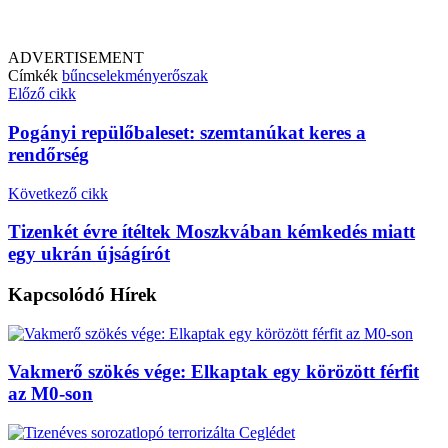
ADVERTISEMENT
Címkék
bűncselekmény
erőszak
Előző cikk
Pogányi repülőbaleset: szemtanúkat keres a
rendőrség
Következő cikk
Tizenkét évre ítéltek Moszkvában kémkedés miatt
egy ukrán újságírót
Kapcsolódó
Hírek
Vakmerő szökés vége: Elkaptak egy körözött férfit
az M0-son