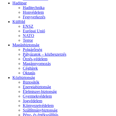
Hadiipar
Haditechnika
Honvédelem
Fegyverkezés
Külföld
ENSZ
Európai Unió
NATO
Terror
Magánbiztonság
Polgárőrség
Pályázatok – közbeszerzés
Őrzés-védelem
Magánnyomozás
Céghírek
Oktatás
Közbiztonság
Biztosítók
Energiabiztonság
Élelmiszer-biztonság
Gyermekvédelem
Jogvédelem
Környezetvédelem
Szállítmánybiztonság
Pénz- és értékszállítás