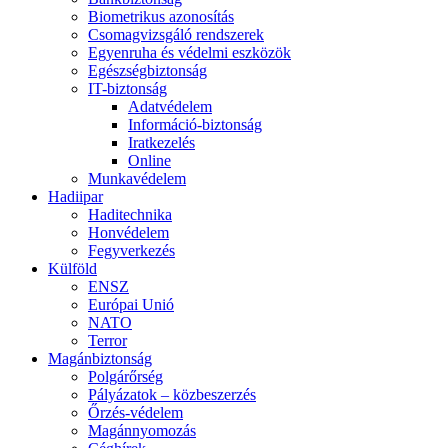
Biometrikus azonosítás
Csomagvizsgáló rendszerek
Egyenruha és védelmi eszközök
Egészségbiztonság
IT-biztonság
Adatvédelem
Információ-biztonság
Iratkezelés
Online
Munkavédelem
Hadiipar
Haditechnika
Honvédelem
Fegyverkezés
Külföld
ENSZ
Európai Unió
NATO
Terror
Magánbiztonság
Polgárőrség
Pályázatok – közbeszerzés
Őrzés-védelem
Magánnyomozás