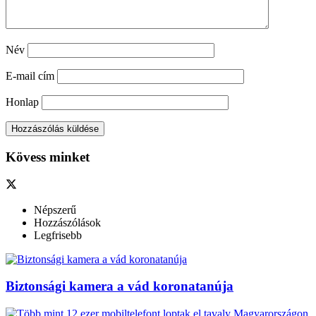
Név
E-mail cím
Honlap
Kövess minket
Népszerű
Hozzászólások
Legfrisebb
Biztonsági kamera a vád koronatanúja