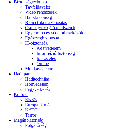
Biztonságtechnika
Távfelügyelet
Video rendszerek
Bankbiztonság
Biometrikus azonosítás
Csomagvizsgáló rendszerek
Egyenruha és védelmi eszközök
Egészségbiztonság
IT-biztonság
Adatvédelem
Információ-biztonság
Iratkezelés
Online
Munkavédelem
Hadiipar
Haditechnika
Honvédelem
Fegyverkezés
Külföld
ENSZ
Európai Unió
NATO
Terror
Magánbiztonság
Polgárőrség