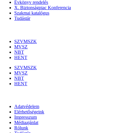
Évkönyv rendelés
X. Biztonságpiac Konferencia
Szakmai katalógus
Tudástár
Szakmai szervezetek
SZVMSZK
MVSZ
NBT
HENT
SZVMSZK
MVSZ
NBT
HENT
Információk
Adatvédelem
Elérhetőségeink
Impresszum
Médiaajánlat
Rólunk