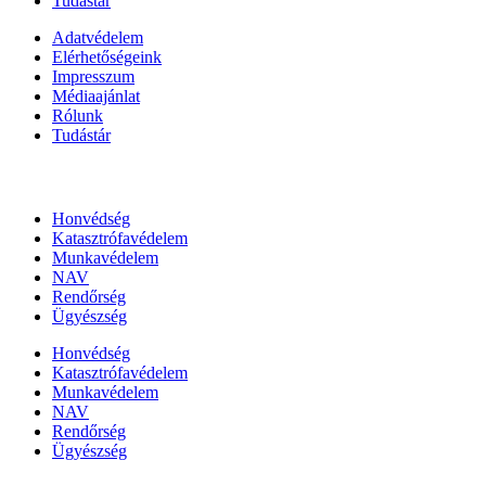
Tudástár
Adatvédelem
Elérhetőségeink
Impresszum
Médiaajánlat
Rólunk
Tudástár
Állami szervezetek
Honvédség
Katasztrófavédelem
Munkavédelem
NAV
Rendőrség
Ügyészség
Honvédség
Katasztrófavédelem
Munkavédelem
NAV
Rendőrség
Ügyészség