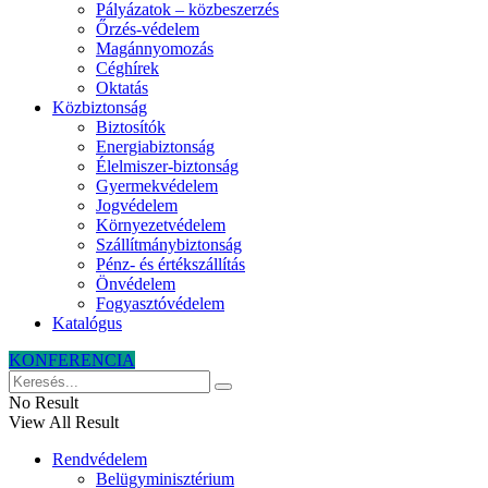
Pályázatok – közbeszerzés
Őrzés-védelem
Magánnyomozás
Céghírek
Oktatás
Közbiztonság
Biztosítók
Energiabiztonság
Élelmiszer-biztonság
Gyermekvédelem
Jogvédelem
Környezetvédelem
Szállítmánybiztonság
Pénz- és értékszállítás
Önvédelem
Fogyasztóvédelem
Katalógus
KONFERENCIA
No Result
View All Result
Rendvédelem
Belügyminisztérium