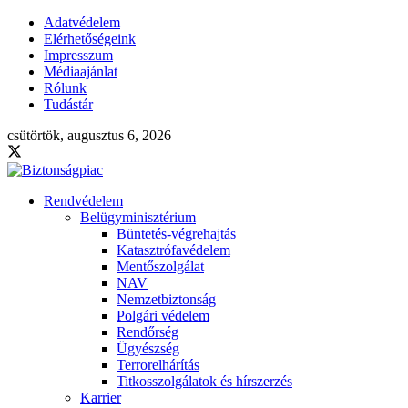
Adatvédelem
Elérhetőségeink
Impresszum
Médiaajánlat
Rólunk
Tudástár
csütörtök, augusztus 6, 2026
Rendvédelem
Belügyminisztérium
Büntetés-végrehajtás
Katasztrófavédelem
Mentőszolgálat
NAV
Nemzetbiztonság
Polgári védelem
Rendőrség
Ügyészség
Terrorelhárítás
Titkosszolgálatok és hírszerzés
Karrier