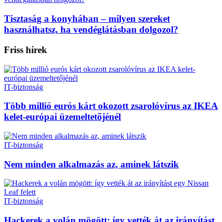
Tisztaság a konyhában – milyen szereket
használhatsz, ha vendéglátásban dolgozol?
Friss hírek
IT-biztonság
Több millió eurós kárt okozott zsarolóvírus az IKEA
kelet-európai üzemeltetőjénél
IT-biztonság
Nem minden alkalmazás az, aminek látszik
IT-biztonság
Hackerek a volán mögött: így vették át az irányítást