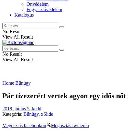
Önvédelem
Fogyasztóvédelem
Katalógus
No Result
View All Result
No Result
View All Result
Home
Bűnügy
Pár tízezerért vertek agyon egy idős nőt
2018. június 5. kedd
Kategória:
Bűnügy
,
xSlide
Megosztás facebookon
Megosztás twitteren