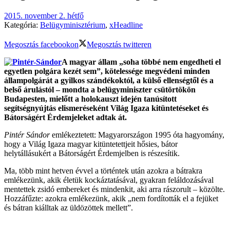
2015. november 2. hétfő
Kategória:
Belügyminisztérium
,
xHeadline
Megosztás facebookon
Megosztás twitteren
A magyar állam „soha többé nem engedheti el
egyetlen polgára kezét sem”, kötelessége megvédeni minden
állampolgárát a gyilkos szándékoktól, a külső ellenségtől és a
belső árulástól – mondta a belügyminiszter csütörtökön
Budapesten, mielőtt a holokauszt idején tanúsított
segítségnyújtás elismeréseként Világ Igaza kitüntetéseket és
Bátorságért Érdemjeleket adtak át.
Pintér Sándor
emlékeztetett: Magyarországon 1995 óta hagyomány,
hogy a Világ Igaza magyar kitüntetettjeit hősies, bátor
helytállásukért a Bátorságért Érdemjelben is részesítik.
Ma, több mint hetven évvel a történtek után azokra a bátrakra
emlékezünk, akik életük kockáztatásával, gyakran feláldozásával
mentettek zsidó embereket és mindenkit, aki arra rászorult – közölte.
Hozzáfűzte: azokra emlékezünk, akik „nem fordították el a fejüket
és bátran kiálltak az üldözöttek mellett”.