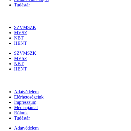
Tudástár
Szakmai szervezetek
SZVMSZK
MVSZ
NBT
HENT
SZVMSZK
MVSZ
NBT
HENT
Információk
Adatvédelem
Elérhetőségeink
Impresszum
Médiaajánlat
Rólunk
Tudástár
Adatvédelem