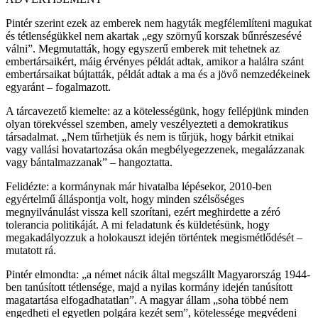
Pintér szerint ezek az emberek nem hagyták megfélemlíteni magukat
és tétlenségükkel nem akartak „egy szörnyű korszak bűnrészesévé
válni”. Megmutatták, hogy egyszerű emberek mit tehetnek az
embertársaikért, máig érvényes példát adtak, amikor a halálra szánt
embertársaikat bújtatták, példát adtak a ma és a jövő nemzedékeinek
egyaránt – fogalmazott.
A tárcavezető kiemelte: az a kötelességünk, hogy fellépjünk minden
olyan törekvéssel szemben, amely veszélyezteti a demokratikus
társadalmat. „Nem tűrhetjük és nem is tűrjük, hogy bárkit etnikai
vagy vallási hovatartozása okán megbélyegezzenek, megalázzanak
vagy bántalmazzanak” – hangoztatta.
Felidézte: a kormánynak már hivatalba lépésekor, 2010-ben
egyértelmű álláspontja volt, hogy minden szélsőséges
megnyilvánulást vissza kell szorítani, ezért meghirdette a zéró
tolerancia politikáját. A mi feladatunk és küldetésünk, hogy
megakadályozzuk a holokauszt idején történtek megismétlődését –
mutatott rá.
Pintér elmondta: „a német nácik által megszállt Magyarország 1944-
ben tanúsított tétlensége, majd a nyilas kormány idején tanúsított
magatartása elfogadhatatlan”. A magyar állam „soha többé nem
engedheti el egyetlen polgára kezét sem”, kötelessége megvédeni