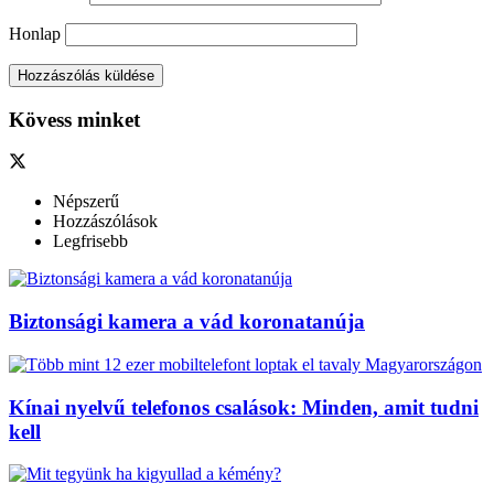
Honlap
Kövess minket
Népszerű
Hozzászólások
Legfrisebb
Biztonsági kamera a vád koronatanúja
Kínai nyelvű telefonos csalások: Minden, amit tudni
kell