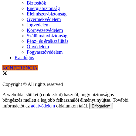
Biztosítók
Energiabiztonság
Élelmiszer-biztonság
Gyermekvédelem
Jogvédelem
Környezetvédelem
Szállítmánybiztonság
Pénz- és értékszállítás
Önvédelem
Fogyasztóvédelem
Katalógus
KONFERENCIA
Copyright © All rights reserved
A weboldal sütiket (cookie-kat) használ, hogy biztonságos
böngészés mellett a legjobb felhasználói élményt nyújtsa. További
információt az
adatvédelem
oldalunkon talál.
Elfogadom