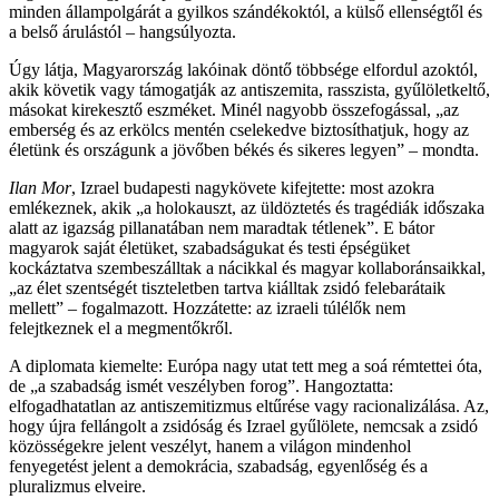
minden állampolgárát a gyilkos szándékoktól, a külső ellenségtől és
a belső árulástól – hangsúlyozta.
Úgy látja, Magyarország lakóinak döntő többsége elfordul azoktól,
akik követik vagy támogatják az antiszemita, rasszista, gyűlöletkeltő,
másokat kirekesztő eszméket. Minél nagyobb összefogással, „az
emberség és az erkölcs mentén cselekedve biztosíthatjuk, hogy az
életünk és országunk a jövőben békés és sikeres legyen” – mondta.
Ilan Mor
, Izrael budapesti nagykövete kifejtette: most azokra
emlékeznek, akik „a holokauszt, az üldöztetés és tragédiák időszaka
alatt az igazság pillanatában nem maradtak tétlenek”. E bátor
magyarok saját életüket, szabadságukat és testi épségüket
kockáztatva szembeszálltak a nácikkal és magyar kollaboránsaikkal,
„az élet szentségét tiszteletben tartva kiálltak zsidó felebarátaik
mellett” – fogalmazott. Hozzátette: az izraeli túlélők nem
felejtkeznek el a megmentőkről.
A diplomata kiemelte: Európa nagy utat tett meg a soá rémtettei óta,
de „a szabadság ismét veszélyben forog”. Hangoztatta:
elfogadhatatlan az antiszemitizmus eltűrése vagy racionalizálása. Az,
hogy újra fellángolt a zsidóság és Izrael gyűlölete, nemcsak a zsidó
közösségekre jelent veszélyt, hanem a világon mindenhol
fenyegetést jelent a demokrácia, szabadság, egyenlőség és a
pluralizmus elveire.