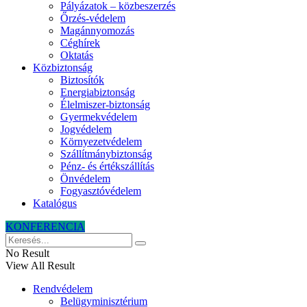
Pályázatok – közbeszerzés
Őrzés-védelem
Magánnyomozás
Céghírek
Oktatás
Közbiztonság
Biztosítók
Energiabiztonság
Élelmiszer-biztonság
Gyermekvédelem
Jogvédelem
Környezetvédelem
Szállítmánybiztonság
Pénz- és értékszállítás
Önvédelem
Fogyasztóvédelem
Katalógus
KONFERENCIA
No Result
View All Result
Rendvédelem
Belügyminisztérium