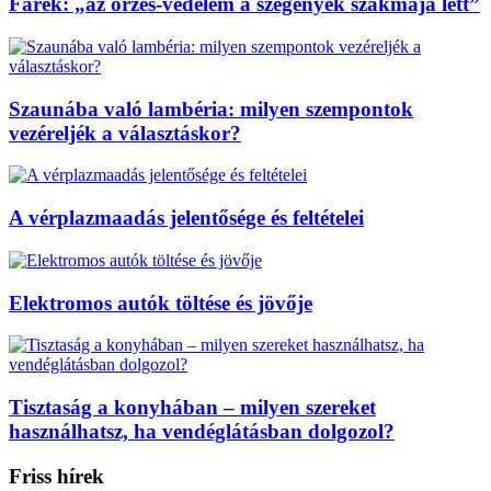
Farek: „az őrzés-védelem a szegények szakmája lett”
Szaunába való lambéria: milyen szempontok
vezéreljék a választáskor?
A vérplazmaadás jelentősége és feltételei
Elektromos autók töltése és jövője
Tisztaság a konyhában – milyen szereket
használhatsz, ha vendéglátásban dolgozol?
Friss hírek