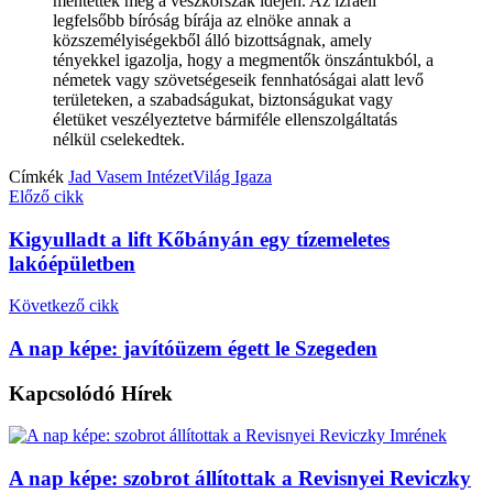
mentették meg a vészkorszak idején. Az izraeli
legfelsőbb bíróság bírája az elnöke annak a
közszemélyiségekből álló bizottságnak, amely
tényekkel igazolja, hogy a megmentők önszántukból, a
németek vagy szövetségeseik fennhatóságai alatt levő
területeken, a szabadságukat, biztonságukat vagy
életüket veszélyeztetve bármiféle ellenszolgáltatás
nélkül cselekedtek.
Címkék
Jad Vasem Intézet
Világ Igaza
Előző cikk
Kigyulladt a lift Kőbányán egy tízemeletes
lakóépületben
Következő cikk
A nap képe: javítóüzem égett le Szegeden
Kapcsolódó
Hírek
A nap képe: szobrot állítottak a Revisnyei Reviczky