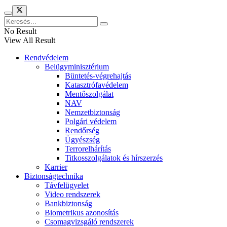
No Result
View All Result
Rendvédelem
Belügyminisztérium
Büntetés-végrehajtás
Katasztrófavédelem
Mentőszolgálat
NAV
Nemzetbiztonság
Polgári védelem
Rendőrség
Ügyészség
Terrorelhárítás
Titkosszolgálatok és hírszerzés
Karrier
Biztonságtechnika
Távfelügyelet
Video rendszerek
Bankbiztonság
Biometrikus azonosítás
Csomagvizsgáló rendszerek