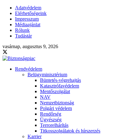
Adatvédelem
Elérhetőségeink
Impresszum
Médiaajánlat
Rólunk
Tudástár
vasárnap, augusztus 9, 2026
Rendvédelem
Belügyminisztérium
Büntetés-végrehajtás
Katasztrófavédelem
Mentőszolgálat
NAV
Nemzetbiztonság
Polgári védelem
Rendőrség
Ügyészség
Terrorelhárítás
Titkosszolgálatok és hírszerzés
Karrier