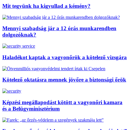
Mit tegyünk ha kigyullad a kémény?
Mennyi szabadság jár a 12 órás munkarendben
dolgozóknak?
Haladékot kaptak a vagyonőrök a kötelező vizsgára
Kötelező oktatásra mennek jövőre a biztonsági őrök
Képzési megállapodást kötött a vagyonőri kamara
és a Belügyminisztérium