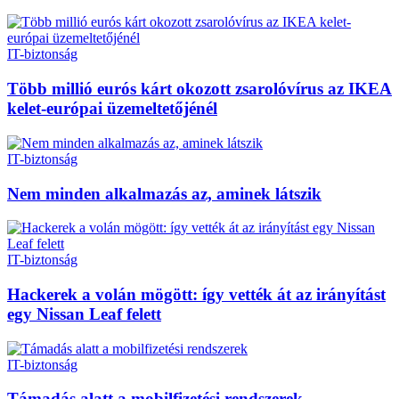
IT-biztonság
Több millió eurós kárt okozott zsarolóvírus az IKEA
kelet-európai üzemeltetőjénél
IT-biztonság
Nem minden alkalmazás az, aminek látszik
IT-biztonság
Hackerek a volán mögött: így vették át az irányítást
egy Nissan Leaf felett
IT-biztonság
Támadás alatt a mobilfizetési rendszerek