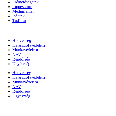
Elérhetőségeink
Impresszum
Médiaajánlat
Rólunk
Tudástár
Állami szervezetek
Honvédség
Katasztrófavédelem
Munkavédelem
NAV
Rendőrség
Ügyészség
Honvédség
Katasztrófavédelem
Munkavédelem
NAV
Rendőrség
Ügyészség
Híreinket szemlézi