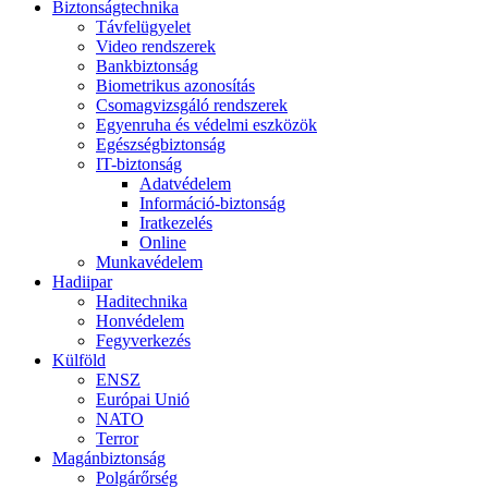
Biztonságtechnika
Távfelügyelet
Video rendszerek
Bankbiztonság
Biometrikus azonosítás
Csomagvizsgáló rendszerek
Egyenruha és védelmi eszközök
Egészségbiztonság
IT-biztonság
Adatvédelem
Információ-biztonság
Iratkezelés
Online
Munkavédelem
Hadiipar
Haditechnika
Honvédelem
Fegyverkezés
Külföld
ENSZ
Európai Unió
NATO
Terror
Magánbiztonság
Polgárőrség