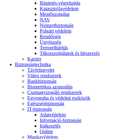
Büntetés-végrehajtás
Katasztrófavédelem
Mentőszolgálat
NAV
Nemzetbiztonság
Polgári védelem
Rendőrség
Ügyészség
Terrorelhárítás
Titkosszolgálatok és hírszerzés
Karrier
Biztonságtechnika
Távfelügyelet
Video rendszerek
Bankbiztonság
Biometrikus azonosítás
Csomagvizsgáló rendszerek
Egyenruha és védelmi eszközök
Egészségbiztonság
IT-biztonság
Adatvédelem
Információ-biztonság
Iratkezelés
Online
Munkavédelem