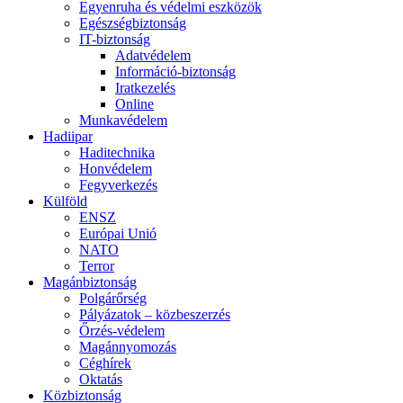
Egyenruha és védelmi eszközök
Egészségbiztonság
IT-biztonság
Adatvédelem
Információ-biztonság
Iratkezelés
Online
Munkavédelem
Hadiipar
Haditechnika
Honvédelem
Fegyverkezés
Külföld
ENSZ
Európai Unió
NATO
Terror
Magánbiztonság
Polgárőrség
Pályázatok – közbeszerzés
Őrzés-védelem
Magánnyomozás
Céghírek
Oktatás
Közbiztonság