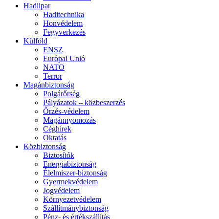
Hadiipar
Haditechnika
Honvédelem
Fegyverkezés
Külföld
ENSZ
Európai Unió
NATO
Terror
Magánbiztonság
Polgárőrség
Pályázatok – közbeszerzés
Őrzés-védelem
Magánnyomozás
Céghírek
Oktatás
Közbiztonság
Biztosítók
Energiabiztonság
Élelmiszer-biztonság
Gyermekvédelem
Jogvédelem
Környezetvédelem
Szállítmánybiztonság
Pénz- és értékszállítás