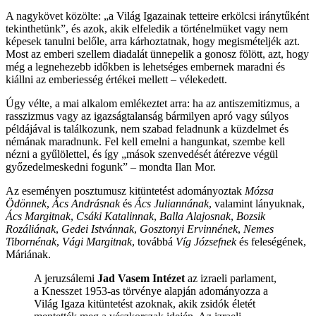
A nagykövet közölte: „a Világ Igazainak tetteire erkölcsi iránytűként
tekinthetünk”, és azok, akik elfeledik a történelmüket vagy nem
képesek tanulni belőle, arra kárhoztatnak, hogy megismételjék azt.
Most az emberi szellem diadalát ünnepelik a gonosz fölött, azt, hogy
még a legnehezebb időkben is lehetséges embernek maradni és
kiállni az emberiesség értékei mellett – vélekedett.
Úgy vélte, a mai alkalom emlékeztet arra: ha az antiszemitizmus, a
rasszizmus vagy az igazságtalanság bármilyen apró vagy súlyos
példájával is találkozunk, nem szabad feladnunk a küzdelmet és
némának maradnunk. Fel kell emelni a hangunkat, szembe kell
nézni a gyűlölettel, és így „mások szenvedését átérezve végül
győzedelmeskedni fogunk” – mondta Ilan Mor.
Az eseményen posztumusz kitüntetést adományoztak
Mózsa
Ödönnek
,
Ács Andrásnak
és
Ács Juliannának
, valamint lányuknak,
Ács Margitnak
,
Csáki Katalinnak
,
Balla Alajosnak
,
Bozsik
Rozáliának
,
Gedei Istvánnak
,
Gosztonyi Ervinnének
,
Nemes
Tibornénak
,
Vági Margitnak
, továbbá
Víg Józsefnek
és feleségének,
Máriának.
A jeruzsálemi
Jad Vasem Intézet
az izraeli parlament,
a Knesszet 1953-as törvénye alapján adományozza a
Világ Igaza kitüntetést azoknak, akik zsidók életét