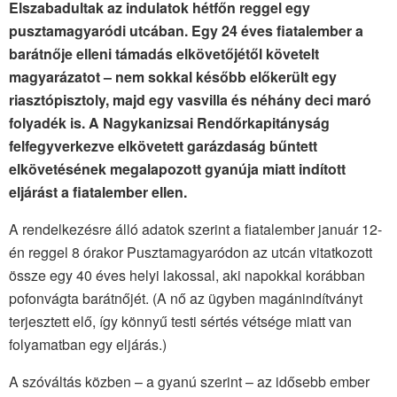
Elszabadultak az indulatok hétfőn reggel egy
pusztamagyaródi utcában. Egy 24 éves fiatalember a
barátnője elleni támadás elkövetőjétől követelt
magyarázatot – nem sokkal később előkerült egy
riasztópisztoly, majd egy vasvilla és néhány deci maró
folyadék is. A Nagykanizsai Rendőrkapitányság
felfegyverkezve elkövetett garázdaság bűntett
elkövetésének megalapozott gyanúja miatt indított
eljárást a fiatalember ellen.
A rendelkezésre álló adatok szerint a fiatalember január 12-
én reggel 8 órakor Pusztamagyaródon az utcán vitatkozott
össze egy 40 éves helyi lakossal, aki napokkal korábban
pofonvágta barátnőjét. (A nő az ügyben magánindítványt
terjesztett elő, így könnyű testi sértés vétsége miatt van
folyamatban egy eljárás.)
A szóváltás közben – a gyanú szerint – az idősebb ember