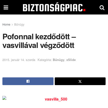
Home
Bűnügy
Pofonnal kezdődött –
vasvillával végződött
2015. január 14. szerda
Kategória:
Bűnügy
,
xSlide