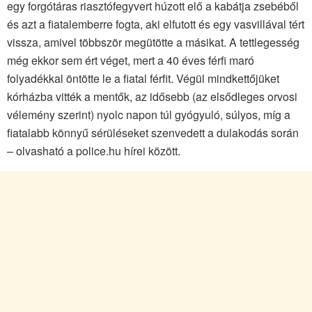
egy forgótáras riasztófegyvert húzott elő a kabátja zsebéből
és azt a fiatalemberre fogta, aki elfutott és egy vasvillával tért
vissza, amivel többször megütötte a másikat. A tettlegesség
még ekkor sem ért véget, mert a 40 éves férfi maró
folyadékkal öntötte le a fiatal férfit. Végül mindkettőjüket
kórházba vitték a mentők, az idősebb (az elsődleges orvosi
vélemény szerint) nyolc napon túl gyógyuló, súlyos, míg a
fiatalabb könnyű sérüléseket szenvedett a dulakodás során
– olvasható a police.hu hírei között.