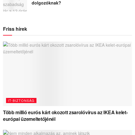
dolgozóknak?
Friss hírek
IT-BIZTONSÁG
Több millió eurós kárt okozott zsarolóvírus az IKEA kelet-
európai üzemeltetőjénél