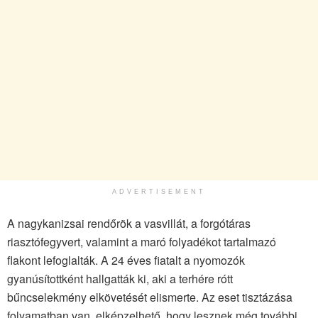
ADVERTISEMENT
A nagykanizsai rendőrök a vasvillát, a forgótáras
riasztófegyvert, valamint a maró folyadékot tartalmazó
flakont lefoglalták. A 24 éves fiatalt a nyomozók
gyanúsítottként hallgatták ki, aki a terhére rótt
bűncselekmény elkövetését elismerte. Az eset tisztázása
folyamatban van, elképzelhető, hogy lesznek még további