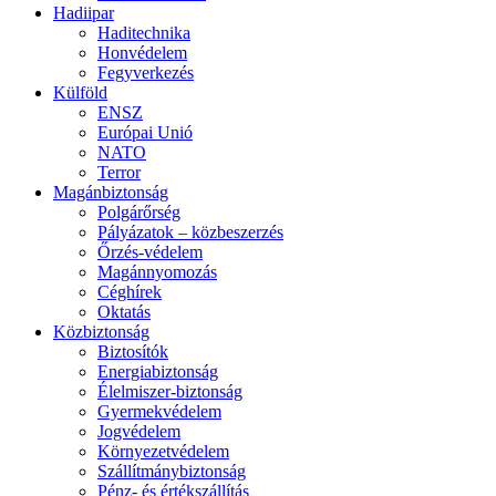
Hadiipar
Haditechnika
Honvédelem
Fegyverkezés
Külföld
ENSZ
Európai Unió
NATO
Terror
Magánbiztonság
Polgárőrség
Pályázatok – közbeszerzés
Őrzés-védelem
Magánnyomozás
Céghírek
Oktatás
Közbiztonság
Biztosítók
Energiabiztonság
Élelmiszer-biztonság
Gyermekvédelem
Jogvédelem
Környezetvédelem
Szállítmánybiztonság
Pénz- és értékszállítás