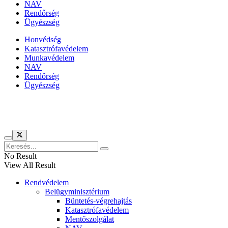
NAV
Rendőrség
Ügyészség
Honvédség
Katasztrófavédelem
Munkavédelem
NAV
Rendőrség
Ügyészség
Híreinket szemlézi
No Result
View All Result
Rendvédelem
Belügyminisztérium
Büntetés-végrehajtás
Katasztrófavédelem
Mentőszolgálat