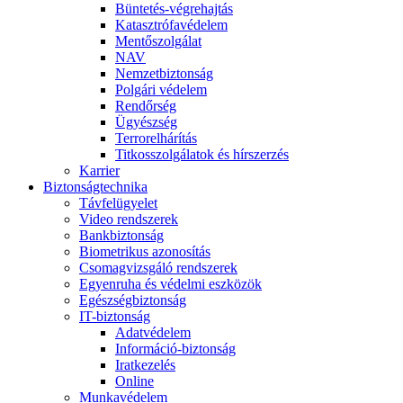
Büntetés-végrehajtás
Katasztrófavédelem
Mentőszolgálat
NAV
Nemzetbiztonság
Polgári védelem
Rendőrség
Ügyészség
Terrorelhárítás
Titkosszolgálatok és hírszerzés
Karrier
Biztonságtechnika
Távfelügyelet
Video rendszerek
Bankbiztonság
Biometrikus azonosítás
Csomagvizsgáló rendszerek
Egyenruha és védelmi eszközök
Egészségbiztonság
IT-biztonság
Adatvédelem
Információ-biztonság
Iratkezelés
Online
Munkavédelem