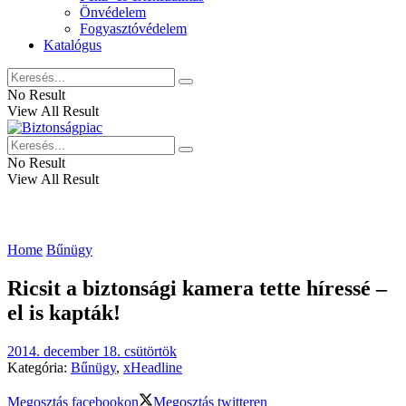
Önvédelem
Fogyasztóvédelem
Katalógus
No Result
View All Result
No Result
View All Result
Home
Bűnügy
Ricsit a biztonsági kamera tette híressé –
el is kapták!
2014. december 18. csütörtök
Kategória:
Bűnügy
,
xHeadline
Megosztás facebookon
Megosztás twitteren