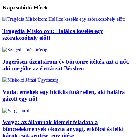
Kapcsolódó
Hírek
Tragédia Miskolcon: Halálos késelés egy
szórakozóhely előtt
Jogerősen tizenhárom év börtönre ítélték azt a nőt,
aki megölte az élettársát Bécsben
Vádat emeltek egy biciklis futár ellen, aki halálra
gázolt egy nőt
Varga: az államnak kiemelt feladata a
bűncselekmények okozta anyagi, erkölcsi és lelki
károk csökkentése, enyhítése