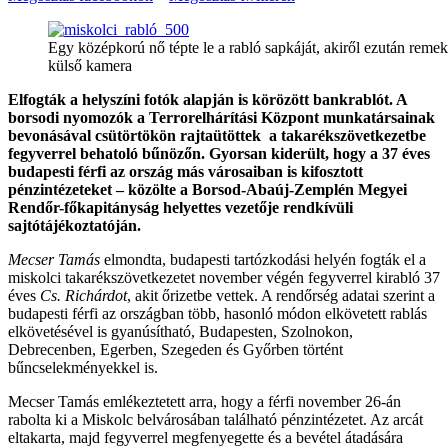
Egy középkorú nő tépte le a rabló sapkáját, akiről ezután remek 
külső kamera
Elfogták a helyszíni fotók alapján is körözött bankrablót. A
borsodi nyomozók a Terrorelhárítási Központ munkatársainak
bevonásával csütörtökön rajtaütöttek a takarékszövetkezetbe
fegyverrel behatoló bűnözőn. Gyorsan kiderült, hogy a 37 éves
budapesti férfi az ország más városaiban is kifosztott
pénzintézeteket – közölte a Borsod-Abaúj-Zemplén Megyei
Rendőr-főkapitányság helyettes vezetője rendkívüli
sajtótájékoztatóján.
Mecser Tamás
elmondta, budapesti tartózkodási helyén fogták el a
miskolci takarékszövetkezetet november végén fegyverrel kirabló 37
éves
Cs. Richárdot
, akit őrizetbe vettek. A rendőrség adatai szerint a
budapesti férfi az országban több, hasonló módon elkövetett rablás
elkövetésével is gyanúsítható, Budapesten, Szolnokon,
Debrecenben, Egerben, Szegeden és Győrben történt
bűncselekményekkel is.
Mecser Tamás emlékeztetett arra, hogy a férfi november 26-án
rabolta ki a Miskolc belvárosában található pénzintézetet. Az arcát
eltakarta, majd fegyverrel megfenyegette és a bevétel átadására