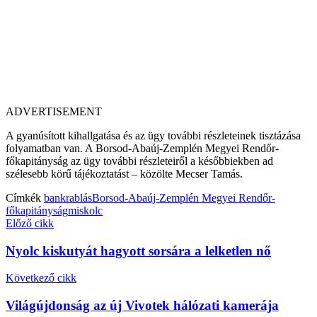
ADVERTISEMENT
A gyanúsított kihallgatása és az ügy további részleteinek tisztázása
folyamatban van. A Borsod-Abaúj-Zemplén Megyei Rendőr-
főkapitányság az ügy további részleteiről a későbbiekben ad
szélesebb körű tájékoztatást – közölte Mecser Tamás.
Címkék
bankrablás
Borsod-Abaúj-Zemplén Megyei Rendőr-
főkapitányság
miskolc
Előző cikk
Nyolc kiskutyát hagyott sorsára a lelketlen nő
Következő cikk
Világújdonság az új Vivotek hálózati kamerája