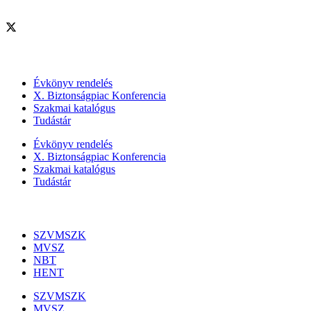
Szolgáltatásaink
Évkönyv rendelés
X. Biztonságpiac Konferencia
Szakmai katalógus
Tudástár
Évkönyv rendelés
X. Biztonságpiac Konferencia
Szakmai katalógus
Tudástár
Szakmai szervezetek
SZVMSZK
MVSZ
NBT
HENT
SZVMSZK
MVSZ