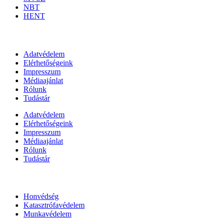
NBT
HENT
Információk
Adatvédelem
Elérhetőségeink
Impresszum
Médiaajánlat
Rólunk
Tudástár
Adatvédelem
Elérhetőségeink
Impresszum
Médiaajánlat
Rólunk
Tudástár
Állami szervezetek
Honvédség
Katasztrófavédelem
Munkavédelem