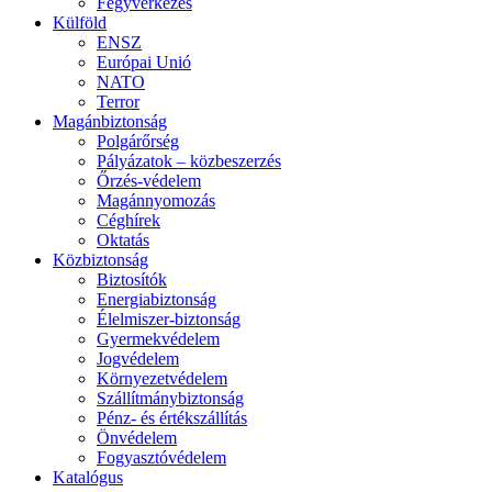
Fegyverkezés
Külföld
ENSZ
Európai Unió
NATO
Terror
Magánbiztonság
Polgárőrség
Pályázatok – közbeszerzés
Őrzés-védelem
Magánnyomozás
Céghírek
Oktatás
Közbiztonság
Biztosítók
Energiabiztonság
Élelmiszer-biztonság
Gyermekvédelem
Jogvédelem
Környezetvédelem
Szállítmánybiztonság
Pénz- és értékszállítás
Önvédelem
Fogyasztóvédelem
Katalógus