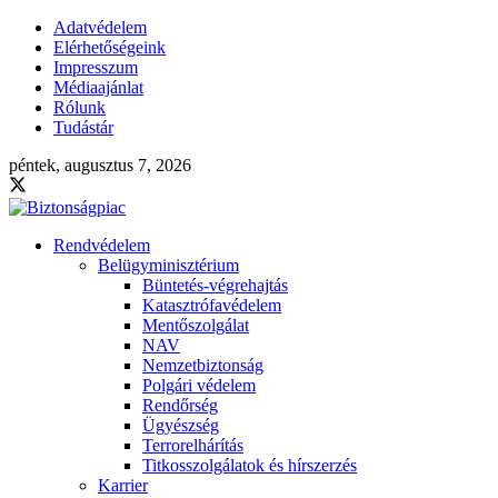
Adatvédelem
Elérhetőségeink
Impresszum
Médiaajánlat
Rólunk
Tudástár
péntek, augusztus 7, 2026
Rendvédelem
Belügyminisztérium
Büntetés-végrehajtás
Katasztrófavédelem
Mentőszolgálat
NAV
Nemzetbiztonság
Polgári védelem
Rendőrség
Ügyészség
Terrorelhárítás
Titkosszolgálatok és hírszerzés
Karrier