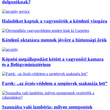
dolgozóknak?
Haladékot kaptak a vagyonőrök a kötelező vizsgára
Kötelező oktatásra mennek jövőre a biztonsági őrök
Képzési megállapodást kötött a vagyonőri kamara
és a Belügyminisztérium
Farek: „az őrzés-védelem a szegények szakmája lett”
Szaunába való lambéria: milyen szempontok