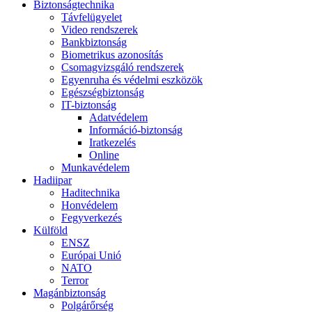
Biztonságtechnika
Távfelügyelet
Video rendszerek
Bankbiztonság
Biometrikus azonosítás
Csomagvizsgáló rendszerek
Egyenruha és védelmi eszközök
Egészségbiztonság
IT-biztonság
Adatvédelem
Információ-biztonság
Iratkezelés
Online
Munkavédelem
Hadiipar
Haditechnika
Honvédelem
Fegyverkezés
Külföld
ENSZ
Európai Unió
NATO
Terror
Magánbiztonság
Polgárőrség