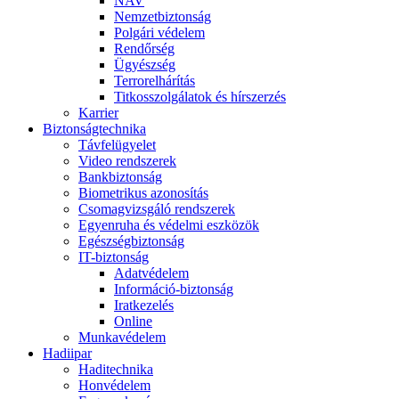
NAV
Nemzetbiztonság
Polgári védelem
Rendőrség
Ügyészség
Terrorelhárítás
Titkosszolgálatok és hírszerzés
Karrier
Biztonságtechnika
Távfelügyelet
Video rendszerek
Bankbiztonság
Biometrikus azonosítás
Csomagvizsgáló rendszerek
Egyenruha és védelmi eszközök
Egészségbiztonság
IT-biztonság
Adatvédelem
Információ-biztonság
Iratkezelés
Online
Munkavédelem
Hadiipar
Haditechnika
Honvédelem