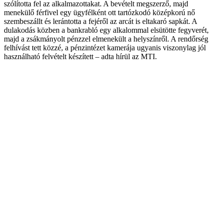
szólította fel az alkalmazottakat. A bevételt megszerző, majd
menekülő férfivel egy ügyfélként ott tartózkodó középkorú nő
szembeszállt és lerántotta a fejéről az arcát is eltakaró sapkát. A
dulakodás közben a bankrabló egy alkalommal elsütötte fegyverét,
majd a zsákmányolt pénzzel elmenekült a helyszínről. A rendőrség
felhívást tett közzé, a pénzintézet kamerája ugyanis viszonylag jól
használható felvételt készített – adta hírül az MTI.