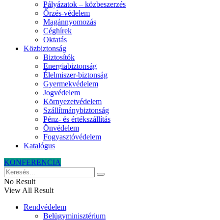
Pályázatok – közbeszerzés
Őrzés-védelem
Magánnyomozás
Céghírek
Oktatás
Közbiztonság
Biztosítók
Energiabiztonság
Élelmiszer-biztonság
Gyermekvédelem
Jogvédelem
Környezetvédelem
Szállítmánybiztonság
Pénz- és értékszállítás
Önvédelem
Fogyasztóvédelem
Katalógus
KONFERENCIA
No Result
View All Result
Rendvédelem
Belügyminisztérium