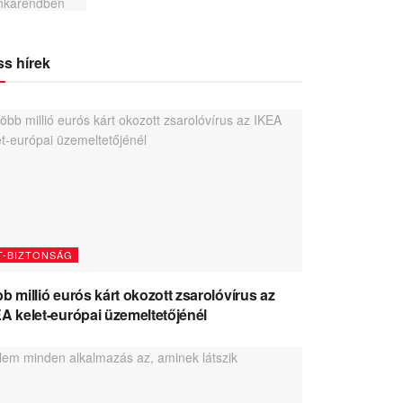
ss hírek
T-BIZTONSÁG
b millió eurós kárt okozott zsarolóvírus az
A kelet-európai üzemeltetőjénél