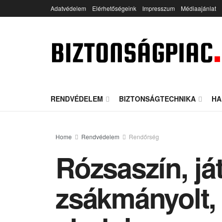
Adatvédelem
Elérhetőségeink
Impresszum
Médiaajánlat
RENDVÉDELEM
BIZTONSÁGTECHNIKA
HA
Home
Rendvédelem
Rendőrség
Rózsaszín, já
zsákmányolt, 