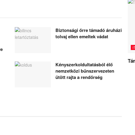
Biztonsági őrre támadó áruházi
tolvaj ellen emeltek vádat
I
re
Tám
Kényszerkoldultatásból élő
nemzetközi bűnszervezeten
ütött rajta a rendőrség