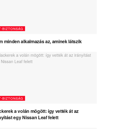
T-BIZTONSÁG
 minden alkalmazás az, aminek látszik
T-BIZTONSÁG
kerek a volán mögött: így vették át az
nyítást egy Nissan Leaf felett