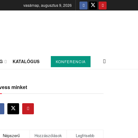
vasárnap, augusztus 9, 2026
G
KATALÓGUS
KONFERENCIA
vess minket
Népszerű
Hozzászólások
Legfrisebb