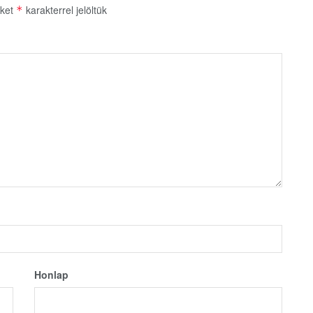
őket
karakterrel jelöltük
*
Honlap