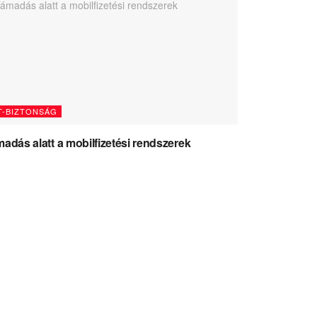
T-BIZTONSÁG
adás alatt a mobilfizetési rendszerek