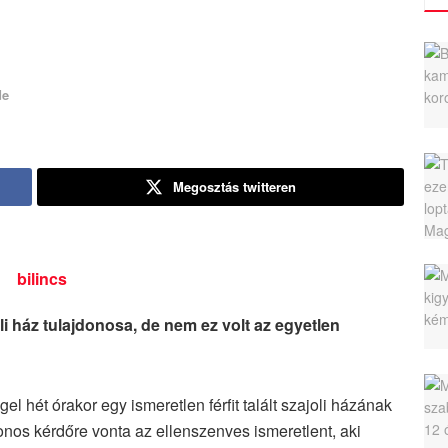
de
Megosztás twitteren
oli ház tulajdonosa, de nem ez volt az egyetlen
 hét órakor egy ismeretlen férfit talált szajoli házának
donos kérdőre vonta az ellenszenves ismeretlent, aki