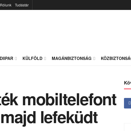
Rólunk
Tudástár
DIIPAR
KÜLFÖLD
MAGÁNBIZTONSÁG
KÖZBIZTONSÁ
Kö
ték mobiltelefont
majd lefeküdt