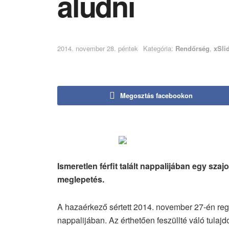
aludni
2014. november 28. péntek
Kategória:
Rendőrség
,
xSli
Megosztás facebookon
Ismeretlen férfit talált nappalijában egy szaj
meglepetés.
A hazaérkező sértett 2014. november 27-én reggel
nappalijában. Az érthetően feszüllté váló tulaj