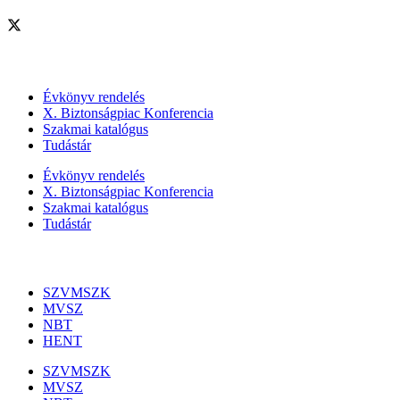
Szolgáltatásaink
Évkönyv rendelés
X. Biztonságpiac Konferencia
Szakmai katalógus
Tudástár
Évkönyv rendelés
X. Biztonságpiac Konferencia
Szakmai katalógus
Tudástár
Szakmai szervezetek
SZVMSZK
MVSZ
NBT
HENT
SZVMSZK
MVSZ