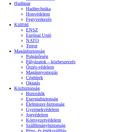
Hadiipar
Haditechnika
Honvédelem
Fegyverkezés
Külföld
ENSZ
Európai Unió
NATO
Terror
Magánbiztonság
Polgárőrség
Pályázatok – közbeszerzés
Őrzés-védelem
Magánnyomozás
Céghírek
Oktatás
Közbiztonság
Biztosítók
Energiabiztonság
Élelmiszer-biztonság
Gyermekvédelem
Jogvédelem
Környezetvédelem
Szállítmánybiztonság
Pénz- és értékszállítás