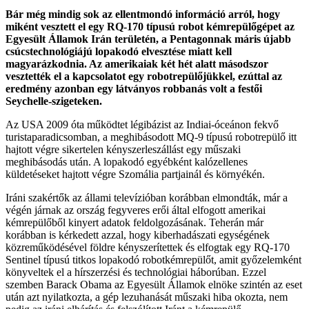
Bár még mindig sok az ellentmondó információ arról, hogy
miként vesztett el egy RQ-170 típusú robot kémrepülőgépet az
Egyesült Államok Irán területén, a Pentagonnak máris újabb
csúcstechnológiájú lopakodó elvesztése miatt kell
magyarázkodnia. Az amerikaiak két hét alatt másodszor
vesztették el a kapcsolatot egy robotrepülőjükkel, ezúttal az
eredmény azonban egy látványos robbanás volt a festői
Seychelle-szigeteken.
Az USA 2009 óta működtet légibázist az Indiai-óceánon fekvő
turistaparadicsomban, a meghibásodott MQ-9 típusú robotrepülő itt
hajtott végre sikertelen kényszerleszállást egy műszaki
meghibásodás után. A lopakodó egyébként kalózellenes
küldetéseket hajtott végre Szomália partjainál és környékén.
Iráni szakértők az állami televízióban korábban elmondták, már a
végén járnak az ország fegyveres erői által elfogott amerikai
kémrepülőből kinyert adatok feldolgozásának. Teherán már
korábban is kérkedett azzal, hogy kiberhadászati egységének
közreműködésével földre kényszerítettek és elfogtak egy RQ-170
Sentinel típusú titkos lopakodó robotkémrepülőt, amit győzelemként
könyveltek el a hírszerzési és technológiai háborúban. Ezzel
szemben Barack Obama az Egyesült Államok elnöke szintén az eset
után azt nyilatkozta, a gép lezuhanását műszaki hiba okozta, nem