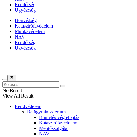
Rendőrség
Ügyészség
Honvédség
Katasztrófavédelem
Munkavédelem
NAV
Rendőrség
Ügyészség
Híreinket szemlézi
No Result
View All Result
Rendvédelem
Belügyminisztérium
Büntetés-végrehajtás
Katasztrófavédelem
Mentőszolgálat
NAV