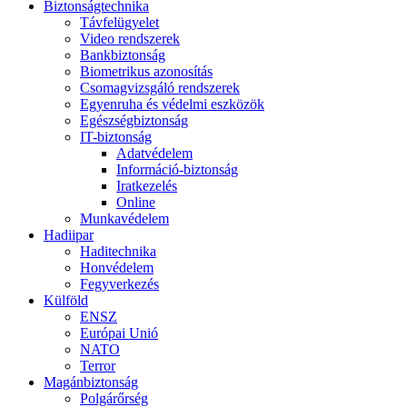
Biztonságtechnika
Távfelügyelet
Video rendszerek
Bankbiztonság
Biometrikus azonosítás
Csomagvizsgáló rendszerek
Egyenruha és védelmi eszközök
Egészségbiztonság
IT-biztonság
Adatvédelem
Információ-biztonság
Iratkezelés
Online
Munkavédelem
Hadiipar
Haditechnika
Honvédelem
Fegyverkezés
Külföld
ENSZ
Európai Unió
NATO
Terror
Magánbiztonság
Polgárőrség