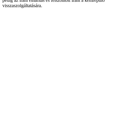
pedig az iráni elhárítás és felszólított Iránt a kémrepülő
visszaszolgáltatására.