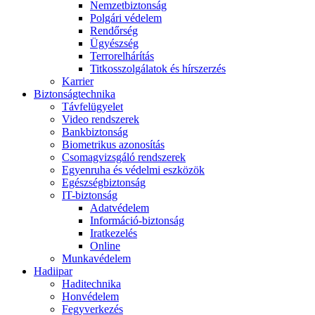
Nemzetbiztonság
Polgári védelem
Rendőrség
Ügyészség
Terrorelhárítás
Titkosszolgálatok és hírszerzés
Karrier
Biztonságtechnika
Távfelügyelet
Video rendszerek
Bankbiztonság
Biometrikus azonosítás
Csomagvizsgáló rendszerek
Egyenruha és védelmi eszközök
Egészségbiztonság
IT-biztonság
Adatvédelem
Információ-biztonság
Iratkezelés
Online
Munkavédelem
Hadiipar
Haditechnika
Honvédelem
Fegyverkezés