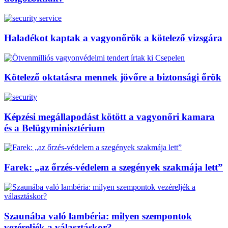
Haladékot kaptak a vagyonőrök a kötelező vizsgára
Kötelező oktatásra mennek jövőre a biztonsági őrök
Képzési megállapodást kötött a vagyonőri kamara
és a Belügyminisztérium
Farek: „az őrzés-védelem a szegények szakmája lett”
Szaunába való lambéria: milyen szempontok
vezéreljék a választáskor?