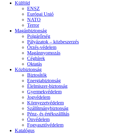
Külföld
ENSZ
Európai Unió
NATO
Terror
Magánbiztonság
Polgárőrség
Pályázatok – közbeszerzés
Őrzés-védelem
Magánnyomozás
Céghírek
Oktatás
Közbiztonság
Biztosítók
Energiabiztonság
Élelmiszer-biztonság
Gyermekvédelem
Jogvédelem
Környezetvédelem
Szállítmánybiztonság
Pénz- és értékszállítás
Önvédelem
Fogyasztóvédelem
Katalógus