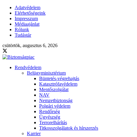
Adatvédelem
Elérhetőségeink
Impresszum
Médiaajánlat
Rólunk
Tudástár
csütörtök, augusztus 6, 2026
Rendvédelem
Belügyminisztérium
Büntetés-végrehajtás
Katasztrófavédelem
Mentőszolgálat
NAV
Nemzetbiztonság
Polgári védelem
Rendőrség
Ügyészség
Terrorelhárítás
Titkosszolgálatok és hírszerzés
Karrier