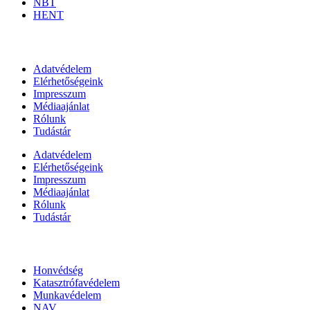
NBT
HENT
Információk
Adatvédelem
Elérhetőségeink
Impresszum
Médiaajánlat
Rólunk
Tudástár
Adatvédelem
Elérhetőségeink
Impresszum
Médiaajánlat
Rólunk
Tudástár
Állami szervezetek
Honvédség
Katasztrófavédelem
Munkavédelem
NAV