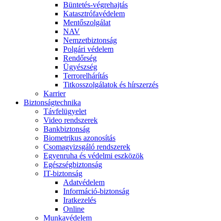
Büntetés-végrehajtás
Katasztrófavédelem
Mentőszolgálat
NAV
Nemzetbiztonság
Polgári védelem
Rendőrség
Ügyészség
Terrorelhárítás
Titkosszolgálatok és hírszerzés
Karrier
Biztonságtechnika
Távfelügyelet
Video rendszerek
Bankbiztonság
Biometrikus azonosítás
Csomagvizsgáló rendszerek
Egyenruha és védelmi eszközök
Egészségbiztonság
IT-biztonság
Adatvédelem
Információ-biztonság
Iratkezelés
Online
Munkavédelem