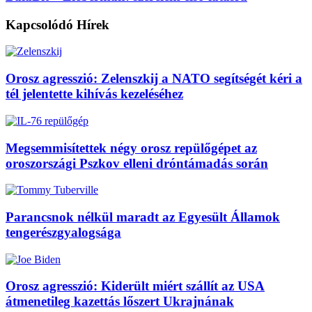
Kapcsolódó
Hírek
Orosz agresszió: Zelenszkij a NATO segítségét kéri a
tél jelentette kihívás kezeléséhez
Megsemmisítettek négy orosz repülőgépet az
oroszországi Pszkov elleni dróntámadás során
Parancsnok nélkül maradt az Egyesült Államok
tengerészgyalogsága
Orosz agresszió: Kiderült miért szállít az USA
átmenetileg kazettás lőszert Ukrajnának