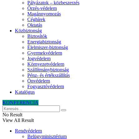
Pályázatok – közbeszerzés
Őrzés-védelem
Magánnyomozás
Céghírek
Oktatás
Közbiztonság
Biztosítók
Energiabiztonság
Élelmiszer-biztonság
Gyermekvédelem
Jogvédelem
Környezetvédelem
Szállítmánybiztonság
Pénz- és értékszállítás
Önvédelem
Fogyasztóvédelem
Katalógus
KONFERENCIA
No Result
View All Result
Rendvédelem
Belügyminisztérium