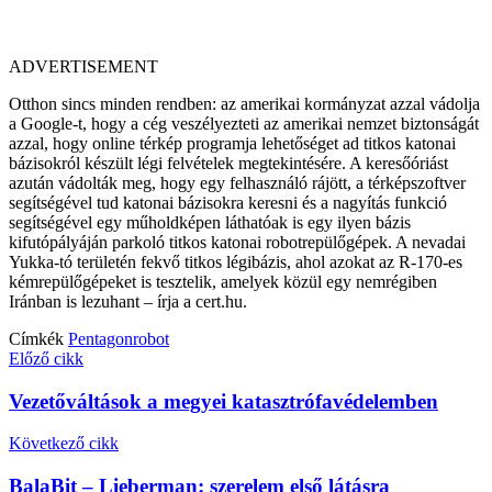
ADVERTISEMENT
Otthon sincs minden rendben: az amerikai kormányzat azzal vádolja
a Google-t, hogy a cég veszélyezteti az amerikai nemzet biztonságát
azzal, hogy online térkép programja lehetőséget ad titkos katonai
bázisokról készült légi felvételek megtekintésére. A keresőóriást
azután vádolták meg, hogy egy felhasználó rájött, a térképszoftver
segítségével tud katonai bázisokra keresni és a nagyítás funkció
segítségével egy műholdképen láthatóak is egy ilyen bázis
kifutópályáján parkoló titkos katonai robotrepülőgépek. A nevadai
Yukka-tó területén fekvő titkos légibázis, ahol azokat az R-170-es
kémrepülőgépeket is tesztelik, amelyek közül egy nemrégiben
Iránban is lezuhant – írja a cert.hu.
Címkék
Pentagon
robot
Előző cikk
Vezetőváltások a megyei katasztrófavédelemben
Következő cikk
BalaBit – Lieberman: szerelem első látásra