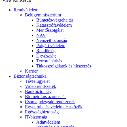
View All Result
Rendvédelem
Belügyminisztérium
Büntetés-végrehajtás
Katasztrófavédelem
Mentőszolgálat
NAV
Nemzetbiztonság
Polgári védelem
Rendőrség
Ügyészség
Terrorelhárítás
Titkosszolgálatok és hírszerzés
Karrier
Biztonságtechnika
Távfelügyelet
Video rendszerek
Bankbiztonság
Biometrikus azonosítás
Csomagvizsgáló rendszerek
Egyenruha és védelmi eszközök
Egészségbiztonság
IT-biztonság
Adatvédelem