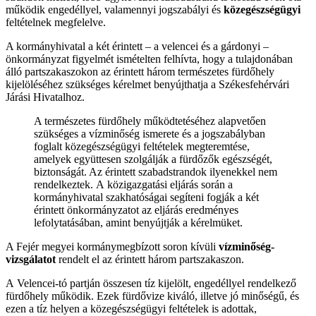
működik engedéllyel, valamennyi jogszabályi és
közegészségügyi
feltételnek megfelelve.
A kormányhivatal a két érintett – a velencei és a gárdonyi –
önkormányzat figyelmét ismételten felhívta, hogy a tulajdonában
álló partszakaszokon az érintett három természetes fürdőhely
kijelöléséhez szükséges kérelmet benyújthatja a Székesfehérvári
Járási Hivatalhoz.
A természetes fürdőhely működtetéséhez alapvetően
szükséges a vízminőség ismerete és a jogszabályban
foglalt közegészségügyi feltételek megteremtése,
amelyek együttesen szolgálják a fürdőzők egészségét,
biztonságát. Az érintett szabadstrandok ilyenekkel nem
rendelkeztek. A közigazgatási eljárás során a
kormányhivatal szakhatóságai segíteni fogják a két
érintett önkormányzatot az eljárás eredményes
lefolytatásában, amint benyújtják a kérelmüket.
A Fejér megyei kormánymegbízott soron kívüli
vízminőség-
vizsgálatot
rendelt el az érintett három partszakaszon.
A Velencei-tó partján összesen tíz kijelölt, engedéllyel rendelkező
fürdőhely működik. Ezek fürdővize kiváló, illetve jó minőségű, és
ezen a tíz helyen a közegészségügyi feltételek is adottak,