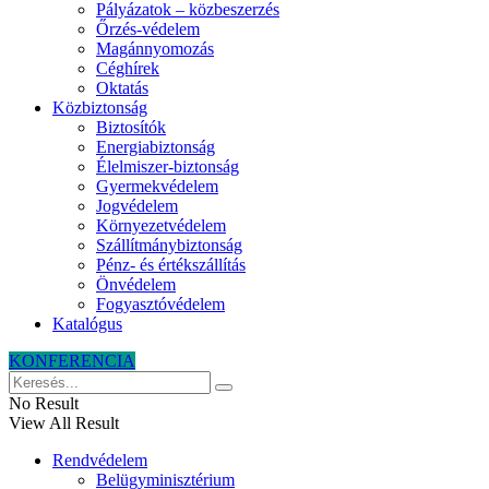
Pályázatok – közbeszerzés
Őrzés-védelem
Magánnyomozás
Céghírek
Oktatás
Közbiztonság
Biztosítók
Energiabiztonság
Élelmiszer-biztonság
Gyermekvédelem
Jogvédelem
Környezetvédelem
Szállítmánybiztonság
Pénz- és értékszállítás
Önvédelem
Fogyasztóvédelem
Katalógus
KONFERENCIA
No Result
View All Result
Rendvédelem
Belügyminisztérium