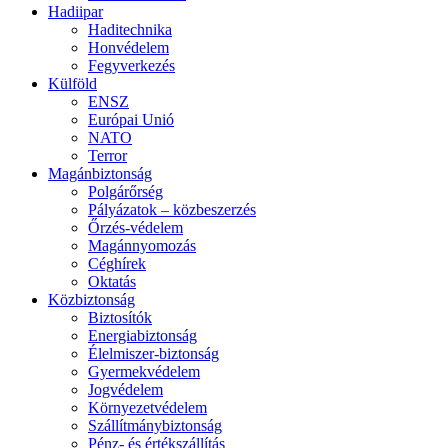
Hadiipar
Haditechnika
Honvédelem
Fegyverkezés
Külföld
ENSZ
Európai Unió
NATO
Terror
Magánbiztonság
Polgárőrség
Pályázatok – közbeszerzés
Őrzés-védelem
Magánnyomozás
Céghírek
Oktatás
Közbiztonság
Biztosítók
Energiabiztonság
Élelmiszer-biztonság
Gyermekvédelem
Jogvédelem
Környezetvédelem
Szállítmánybiztonság
Pénz- és értékszállítás