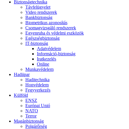
Biztonságtechnika
Távfelügyelet
Video rendszerek
Bankbiztonság
Biometrikus azonosítás
Csomagvizsgáló rendszerek
Egyenruha és védelmi eszközök
Egészségbiztonság
IT-biztonság
Adatvédelem
Információ-biztonság
Iratkezelés
Online
Munkavédelem
Hadiipar
Haditechnika
Honvédelem
Fegyverkezés
Külföld
ENSZ
Európai Unió
NATO
Terror
Magánbiztonság
Polgárőrség