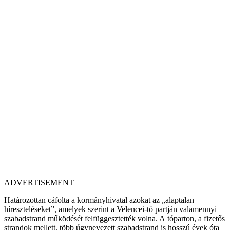
ADVERTISEMENT
Határozottan cáfolta a kormányhivatal azokat az „alaptalan
híreszteléseket”, amelyek szerint a Velencei-tó partján valamennyi
szabadstrand működését felfüggesztették volna. A tóparton, a fizetős
strandok mellett, több úgynevezett szabadstrand is hosszú évek óta