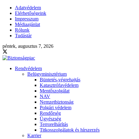
Adatvédelem
Elérhetőségeink
Impresszum
Médiaajánlat
Rólunk
Tudástár
péntek, augusztus 7, 2026
Rendvédelem
Belügyminisztérium
Büntetés-végrehajtás
Katasztrófavédelem
Mentőszolgálat
NAV
Nemzetbiztonság
Polgári védelem
Rendőrség
Ügyészség
Terrorelhárítás
Titkosszolgálatok és hírszerzés
Karrier