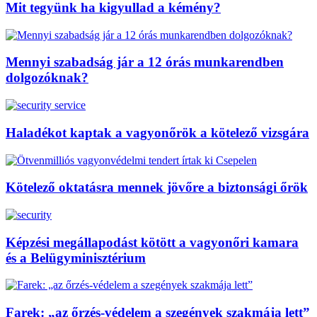
Mit tegyünk ha kigyullad a kémény?
Mennyi szabadság jár a 12 órás munkarendben
dolgozóknak?
Haladékot kaptak a vagyonőrök a kötelező vizsgára
Kötelező oktatásra mennek jövőre a biztonsági őrök
Képzési megállapodást kötött a vagyonőri kamara
és a Belügyminisztérium
Farek: „az őrzés-védelem a szegények szakmája lett”