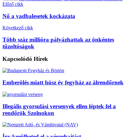
Előző cikk
Nő a vadbalesetek kockázata
Következő cikk
Több száz millióra pályázhattak az önkéntes
tűzoltóságok
Kapcsolódó
Hírek
Emberölés miatt húsz év fegyház az álrendőrnek
Illegális gyorsulási versenyek ellen léptek fel a
rendőrök Szolnokon
Így kerülheted el a végrehajtást