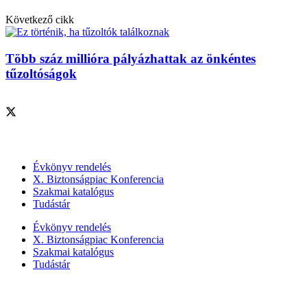
Következő cikk
Több száz millióra pályázhattak az önkéntes
tűzoltóságok
Szolgáltatásaink
Évkönyv rendelés
X. Biztonságpiac Konferencia
Szakmai katalógus
Tudástár
Évkönyv rendelés
X. Biztonságpiac Konferencia
Szakmai katalógus
Tudástár
Szakmai szervezetek