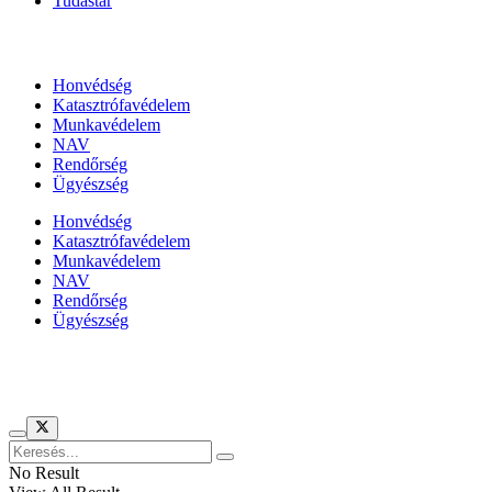
Tudástár
Állami szervezetek
Honvédség
Katasztrófavédelem
Munkavédelem
NAV
Rendőrség
Ügyészség
Honvédség
Katasztrófavédelem
Munkavédelem
NAV
Rendőrség
Ügyészség
Híreinket szemlézi
No Result