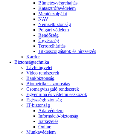
Büntetés-végrehajtás
Katasztrófavédelem
Mentőszolgálat
NAV
Nemzetbiztonság
Polgári védelem
Rendőrség
Ügyészség
Terrorelhárítás
Titkosszolgálatok és hírszerzés
Karrier
Biztonságtechnika
Távfelügyelet
Video rendszerek
Bankbiztonság
Biometrikus azonosítás
Csomagvizsgáló rendszerek
Egyenruha és védelmi eszközök
Egészségbiztonság
IT-biztonság
Adatvédelem
Információ-biztonság
Iratkezelés
Online
Munkavédelem