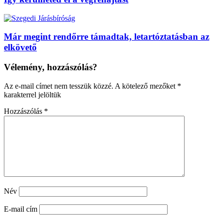
Már megint rendőrre támadtak, letartóztatásban az
elkövető
Vélemény, hozzászólás?
Az e-mail címet nem tesszük közzé.
A kötelező mezőket
*
karakterrel jelöltük
Hozzászólás
*
Név
E-mail cím