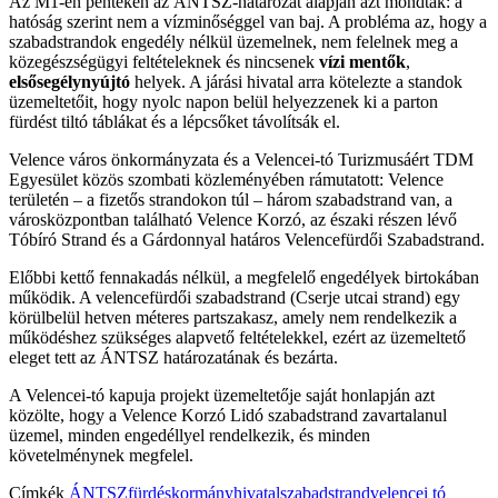
Az M1-en pénteken az ÁNTSZ-határozat alapján azt mondták: a
hatóság szerint nem a vízminőséggel van baj. A probléma az, hogy a
szabadstrandok engedély nélkül üzemelnek, nem felelnek meg a
közegészségügyi feltételeknek és nincsenek
vízi mentők
,
elsősegélynyújtó
helyek. A járási hivatal arra kötelezte a standok
üzemeltetőit, hogy nyolc napon belül helyezzenek ki a parton
fürdést tiltó táblákat és a lépcsőket távolítsák el.
Velence város önkormányzata és a Velencei-tó Turizmusáért TDM
Egyesület közös szombati közleményében rámutatott: Velence
területén – a fizetős strandokon túl – három szabadstrand van, a
városközpontban található Velence Korzó, az északi részen lévő
Tóbíró Strand és a Gárdonnyal határos Velencefürdői Szabadstrand.
Előbbi kettő fennakadás nélkül, a megfelelő engedélyek birtokában
működik. A velencefürdői szabadstrand (Cserje utcai strand) egy
körülbelül hetven méteres partszakasz, amely nem rendelkezik a
működéshez szükséges alapvető feltételekkel, ezért az üzemeltető
eleget tett az ÁNTSZ határozatának és bezárta.
A Velencei-tó kapuja projekt üzemeltetője saját honlapján azt
közölte, hogy a Velence Korzó Lidó szabadstrand zavartalanul
üzemel, minden engedéllyel rendelkezik, és minden
követelménynek megfelel.
Címkék
ÁNTSZ
fürdés
kormányhivatal
szabadstrand
velencei tó