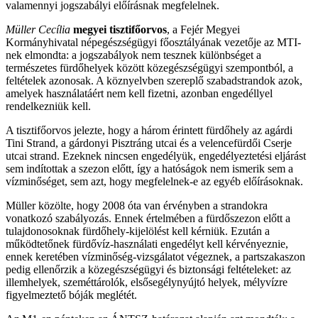
valamennyi jogszabályi előírásnak megfelelnek.
Müller Cecília
megyei tisztifőorvos
, a Fejér Megyei
Kormányhivatal népegészségügyi főosztályának vezetője az MTI-
nek elmondta: a jogszabályok nem tesznek különbséget a
természetes fürdőhelyek között közegészségügyi szempontból, a
feltételek azonosak. A köznyelvben szereplő szabadstrandok azok,
amelyek használatáért nem kell fizetni, azonban engedéllyel
rendelkezniük kell.
A tisztifőorvos jelezte, hogy a három érintett fürdőhely az agárdi
Tini Strand, a gárdonyi Pisztráng utcai és a velencefürdői Cserje
utcai strand. Ezeknek nincsen engedélyük, engedélyeztetési eljárást
sem indítottak a szezon előtt, így a hatóságok nem ismerik sem a
vízminőséget, sem azt, hogy megfelelnek-e az egyéb előírásoknak.
Müller közölte, hogy 2008 óta van érvényben a strandokra
vonatkozó szabályozás. Ennek értelmében a fürdőszezon előtt a
tulajdonosoknak fürdőhely-kijelölést kell kérniük. Ezután a
működtetőnek fürdővíz-használati engedélyt kell kérvényeznie,
ennek keretében vízminőség-vizsgálatot végeznek, a partszakaszon
pedig ellenőrzik a közegészségügyi és biztonsági feltételeket: az
illemhelyek, szeméttárolók, elsősegélynyújtó helyek, mélyvízre
figyelmeztető bóják meglétét.