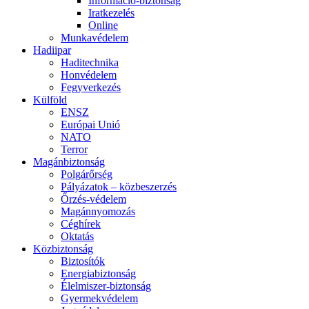
Információ-biztonság
Iratkezelés
Online
Munkavédelem
Hadiipar
Haditechnika
Honvédelem
Fegyverkezés
Külföld
ENSZ
Európai Unió
NATO
Terror
Magánbiztonság
Polgárőrség
Pályázatok – közbeszerzés
Őrzés-védelem
Magánnyomozás
Céghírek
Oktatás
Közbiztonság
Biztosítók
Energiabiztonság
Élelmiszer-biztonság
Gyermekvédelem