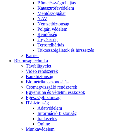
Büntetés-végrehajtás
Katasztrófavédelem
Mentőszolgálat
NAV
Nemzetbiztonság
Polgári védelem
Rendőrség
Ügyészség
Terrorelhárítás
Titkosszolgálatok és hírszerzés
Karrier
Biztonságtechnika
Távfelügyelet
Video rendszerek
Bankbiztonság
Biometrikus azonosítás
Csomagvizsgáló rendszerek
Egyenruha és védelmi eszközök
Egészségbiztonság
IT-biztonság
Adatvédelem
Információ-biztonság
Iratkezelés
Online
Munkavédelem