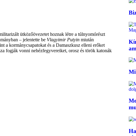
Bi
litarizált ütközőövezetet hoznak létre a túlnyomórészt
rtományban – jelentette be
Vlagyimir Putyin
miután
Kí
rint a kormánycsapatokat és a Damaszkusz elleni erőket
ami
sza fogják vonni nehézfegyvereiket, orosz és török katonák
Mi
Me
mu
Ha