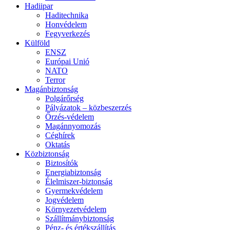
Hadiipar
Haditechnika
Honvédelem
Fegyverkezés
Külföld
ENSZ
Európai Unió
NATO
Terror
Magánbiztonság
Polgárőrség
Pályázatok – közbeszerzés
Őrzés-védelem
Magánnyomozás
Céghírek
Oktatás
Közbiztonság
Biztosítók
Energiabiztonság
Élelmiszer-biztonság
Gyermekvédelem
Jogvédelem
Környezetvédelem
Szállítmánybiztonság
Pénz- és értékszállítás