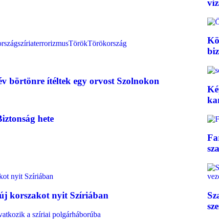
vi
Kö
ország
szíria
terrorizmus
Török
Törökország
bi
év börtönre ítéltek egy orvost Szolnokon
Ké
ka
iztonság hete
Fa
sz
Sz
új korszakot nyit Szíriában
sz