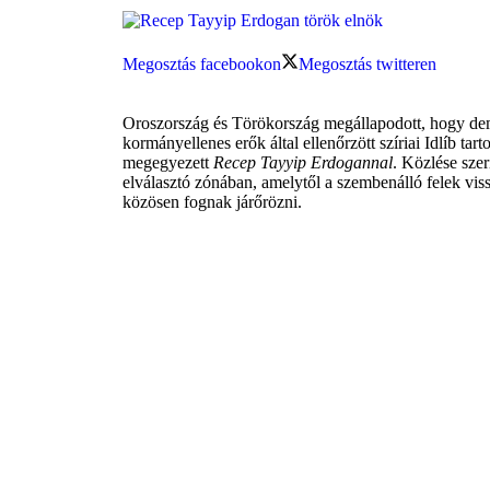
Megosztás facebookon
Megosztás twitteren
Oroszország és Törökország megállapodott, hogy demi
kormányellenes erők által ellenőrzött szíriai Idlíb ta
megegyezett
Recep Tayyip Erdogannal
. Közlése sze
elválasztó zónában, amelytől a szembenálló felek vis
közösen fognak járőrözni.