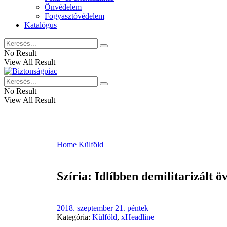
Önvédelem
Fogyasztóvédelem
Katalógus
No Result
View All Result
No Result
View All Result
Home
Külföld
Szíria: Idlíbben demilitarizált ö
2018. szeptember 21. péntek
Kategória:
Külföld
,
xHeadline