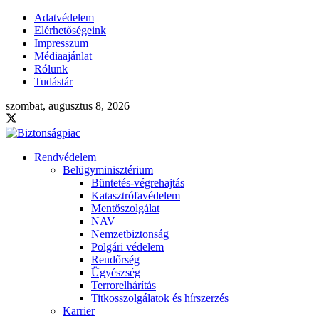
Adatvédelem
Elérhetőségeink
Impresszum
Médiaajánlat
Rólunk
Tudástár
szombat, augusztus 8, 2026
Rendvédelem
Belügyminisztérium
Büntetés-végrehajtás
Katasztrófavédelem
Mentőszolgálat
NAV
Nemzetbiztonság
Polgári védelem
Rendőrség
Ügyészség
Terrorelhárítás
Titkosszolgálatok és hírszerzés
Karrier