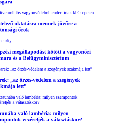
zsgára
telező oktatásra mennek jövőre a
ztonsági őrök
pzési megállapodást kötött a vagyonőri
mara és a Belügyminisztérium
rek: „az őrzés-védelem a szegények
akmája lett”
aunába való lambéria: milyen
empontok vezéreljék a választáskor?