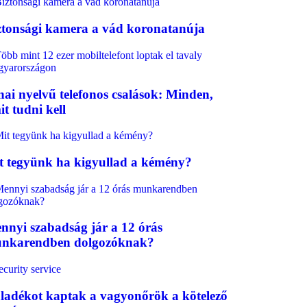
ztonsági kamera a vád koronatanúja
nai nyelvű telefonos csalások: Minden,
t tudni kell
t tegyünk ha kigyullad a kémény?
nnyi szabadság jár a 12 órás
nkarendben dolgozóknak?
ladékot kaptak a vagyonőrök a kötelező