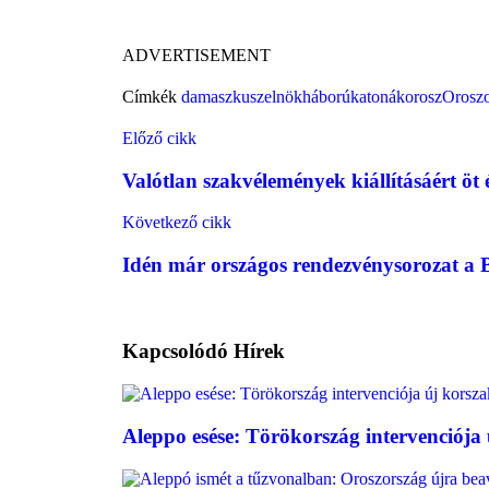
ADVERTISEMENT
Címkék
damaszkusz
elnök
háború
katonák
orosz
Orosz
Előző cikk
Valótlan szakvélemények kiállításáért öt 
Következő cikk
Idén már országos rendezvénysorozat a B
Kapcsolódó
Hírek
Aleppo esése: Törökország intervenciója 