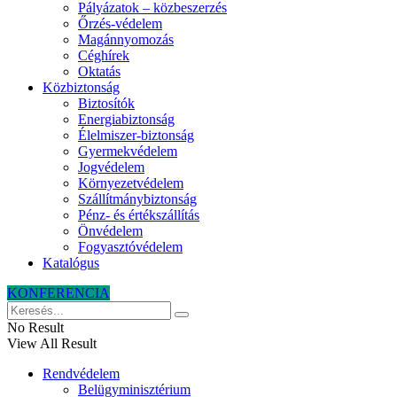
Pályázatok – közbeszerzés
Őrzés-védelem
Magánnyomozás
Céghírek
Oktatás
Közbiztonság
Biztosítók
Energiabiztonság
Élelmiszer-biztonság
Gyermekvédelem
Jogvédelem
Környezetvédelem
Szállítmánybiztonság
Pénz- és értékszállítás
Önvédelem
Fogyasztóvédelem
Katalógus
KONFERENCIA
No Result
View All Result
Rendvédelem
Belügyminisztérium