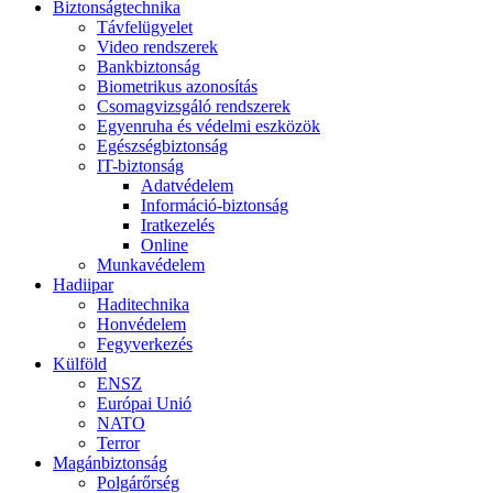
Biztonságtechnika
Távfelügyelet
Video rendszerek
Bankbiztonság
Biometrikus azonosítás
Csomagvizsgáló rendszerek
Egyenruha és védelmi eszközök
Egészségbiztonság
IT-biztonság
Adatvédelem
Információ-biztonság
Iratkezelés
Online
Munkavédelem
Hadiipar
Haditechnika
Honvédelem
Fegyverkezés
Külföld
ENSZ
Európai Unió
NATO
Terror
Magánbiztonság
Polgárőrség