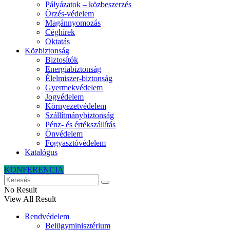
Pályázatok – közbeszerzés
Őrzés-védelem
Magánnyomozás
Céghírek
Oktatás
Közbiztonság
Biztosítók
Energiabiztonság
Élelmiszer-biztonság
Gyermekvédelem
Jogvédelem
Környezetvédelem
Szállítmánybiztonság
Pénz- és értékszállítás
Önvédelem
Fogyasztóvédelem
Katalógus
KONFERENCIA
No Result
View All Result
Rendvédelem
Belügyminisztérium