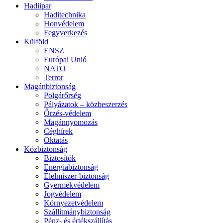
Hadiipar
Haditechnika
Honvédelem
Fegyverkezés
Külföld
ENSZ
Európai Unió
NATO
Terror
Magánbiztonság
Polgárőrség
Pályázatok – közbeszerzés
Őrzés-védelem
Magánnyomozás
Céghírek
Oktatás
Közbiztonság
Biztosítók
Energiabiztonság
Élelmiszer-biztonság
Gyermekvédelem
Jogvédelem
Környezetvédelem
Szállítmánybiztonság
Pénz- és értékszállítás