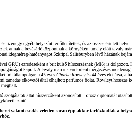
s tizenegy egyéb helyszínt fertőtlenítettek, és az összes érintett helyet
geztek annak a bevásárlóközpontnak a környékén, amely előtt tavaly márc
nai idegméreg-hatóanyagot Szkripal Salisburyben lévő házának bejárati
sével GRU) ezredeseként a brit külső hírszerzésnek (MI6) is dolgozott.
olgárságot kapott. A tavaly márciusban történt mérgezéses incidensig Sa
két brit állampolgár, a 45 éves
Charlie Rowley
és 44 éves élettársa, a
ni támadás elkövetői által elhajított parfümös fiolát. Rowleyt hosszas k
 meghalt.
ó szolgálatok által hírszerzőként azonosított – orosz diplomatát utasíto
yköveti szintű.
berei valami csodás véletlen során épp akkor tartózkodtak a helys
yhöz.