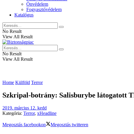
Önvédelem
Fogyasztóvédelem
Katalógus
No Result
View All Result
No Result
View All Result
Home
Külföld
Terror
Szkripal-botrány: Salisburybe látogatott 
2019. március 12. kedd
Kategória:
Terror
,
xHeadline
Megosztás facebookon
Megosztás twitteren