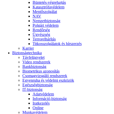
Büntetés-végrehajtás
Katasztrófavédelem
Mentőszolgálat
NAV
Nemzetbiztonság
Polgári védelem
Rendőrség
Ügyészség
Terrorelhárítás
Titkosszolgálatok és hírszerzés
Karrier
Biztonságtechnika
Távfelügyelet
Video rendszerek
Bankbiztonság
Biometrikus azonosítás
Csomagvizsgáló rendszerek
Egyenruha és védelmi eszközök
Egészségbiztonság
IT-biztonság
Adatvédelem
Információ-biztonság
Iratkezelés
Online
Munkavédelem