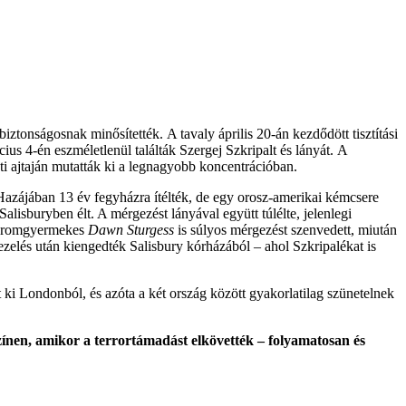
 biztonságosnak minősítették. A tavaly április 20-án kezdődött tisztítási
ius 4-én eszméletlenül találták Szergej Szkripalt és lányát. A
 ajtaján mutatták ki a legnagyobb koncentrációban.
 Hazájában 13 év fegyházra ítélték, de egy orosz-amerikai kémcsere
lisburyben élt. A mérgezést lányával együtt túlélte, jelenlegi
 háromgyermekes
Dawn Sturgess
is súlyos mérgezést szenvedett, miután
ezelés után kiengedték Salisbury kórházából – ahol Szkripalékat is
tt ki Londonból, és azóta a két ország között gyakorlatilag szünetelnek
zínen, amikor a terrortámadást elkövették – folyamatosan és