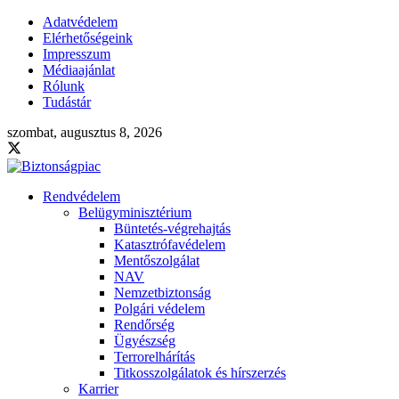
Adatvédelem
Elérhetőségeink
Impresszum
Médiaajánlat
Rólunk
Tudástár
szombat, augusztus 8, 2026
Rendvédelem
Belügyminisztérium
Büntetés-végrehajtás
Katasztrófavédelem
Mentőszolgálat
NAV
Nemzetbiztonság
Polgári védelem
Rendőrség
Ügyészség
Terrorelhárítás
Titkosszolgálatok és hírszerzés
Karrier