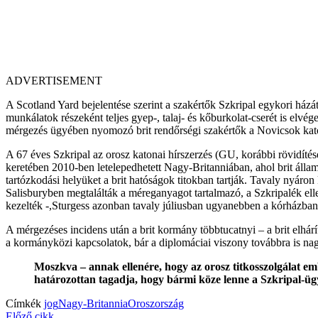
ADVERTISEMENT
A Scotland Yard bejelentése szerint a szakértők Szkripal egykori házát é
munkálatok részeként teljes gyep-, talaj- és kőburkolat-cserét is elvé
mérgezés ügyében nyomozó brit rendőrségi szakértők a Novicsok kato
A 67 éves Szkripal az orosz katonai hírszerzés (GU, korábbi rövidíté
keretében 2010-ben letelepedhetett Nagy-Britanniában, ahol brit államp
tartózkodási helyüket a brit hatóságok titokban tartják. Tavaly nyáron 
Salisburyben megtalálták a méreganyagot tartalmazó, a Szkripalék elle
kezelték -,Sturgess azonban tavaly júliusban ugyanebben a kórházban
A mérgezéses incidens után a brit kormány többtucatnyi – a brit elhárít
a kormányközi kapcsolatok, bár a diplomáciai viszony továbbra is nag
Moszkva – annak ellenére, hogy az orosz titkosszolgálat em
határozottan tagadja, hogy bármi köze lenne a Szkripal-üg
Címkék
jog
Nagy-Britannia
Oroszország
Előző cikk