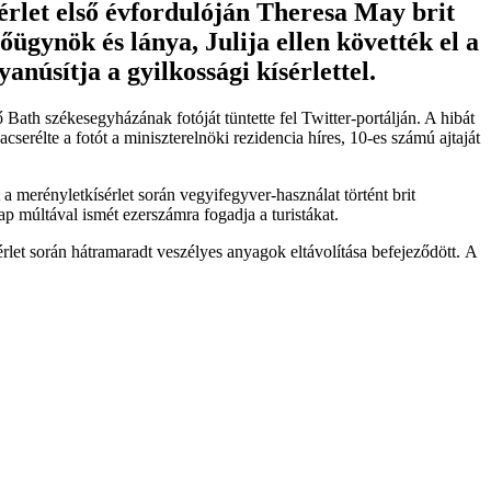
érlet első évfordulóján Theresa May brit
ügynök és lánya, Julija ellen követték el a
núsítja a gyilkossági kísérlettel.
Bath székesegyházának fotóját tüntette fel Twitter-portálján. A hibát
serélte a fotót a miniszterelnöki rezidencia híres, 10-es számú ajtaját
a merényletkísérlet során vegyifegyver-használat történt brit
p múltával ismét ezerszámra fogadja a turistákat.
let során hátramaradt veszélyes anyagok eltávolítása befejeződött. A