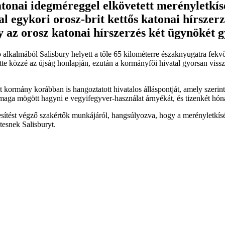
atonai idegméreggel elkövetett merényletkís
 egykori orosz-brit kettős katonai hírszerző
az orosz katonai hírszerzés két ügynökét gya
alkalmából Salisbury helyett a tőle 65 kilométerre északnyugatra fekvő 
te közzé az újság honlapján, ezután a kormányfői hivatal gyorsan visszac
 kormány korábban is hangoztatott hivatalos álláspontját, amely szerint 
 maga mögött hagyni e vegyifegyver-használat árnyékát, és tizenkét hóna
ítést végző szakértők munkájáról, hangsúlyozva, hogy a merényletkísér
esnek Salisburyt.