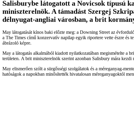
Salisburybe látogatott a Novicsok típusú k
miniszterelnök. A támadást Szergej Szkripal
délnyugat-angliai városban, a brit kormány 
May látogatását kínos baki előzte meg: a Downing Street az évforduló 
a The Times című konzervatív napilap egyik riportere vette észre és tet
ábrázoló képre.
May a látogatás alkalmából kiadott nyilatkozatában megismételte a brit
területen. A brit miniszterelnök szerint azonban Salisbury mára kezdi
May elismerően szólt a sürgősségi szolgálatok és a méreganyag-mentes
hatóságok a napokban minősítették hivatalosan méreganyagoktól ment