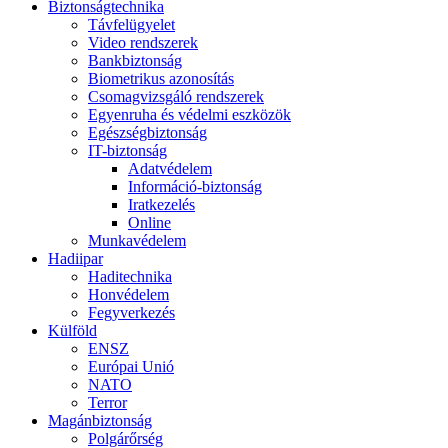
Biztonságtechnika
Távfelügyelet
Video rendszerek
Bankbiztonság
Biometrikus azonosítás
Csomagvizsgáló rendszerek
Egyenruha és védelmi eszközök
Egészségbiztonság
IT-biztonság
Adatvédelem
Információ-biztonság
Iratkezelés
Online
Munkavédelem
Hadiipar
Haditechnika
Honvédelem
Fegyverkezés
Külföld
ENSZ
Európai Unió
NATO
Terror
Magánbiztonság
Polgárőrség