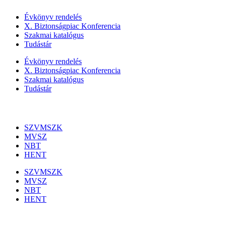
Évkönyv rendelés
X. Biztonságpiac Konferencia
Szakmai katalógus
Tudástár
Évkönyv rendelés
X. Biztonságpiac Konferencia
Szakmai katalógus
Tudástár
Szakmai szervezetek
SZVMSZK
MVSZ
NBT
HENT
SZVMSZK
MVSZ
NBT
HENT
Információk