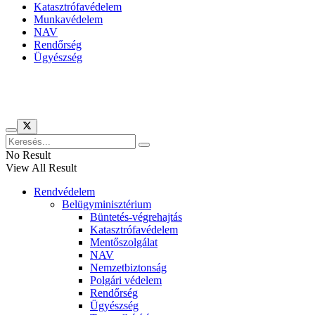
Katasztrófavédelem
Munkavédelem
NAV
Rendőrség
Ügyészség
Híreinket szemlézi
No Result
View All Result
Rendvédelem
Belügyminisztérium
Büntetés-végrehajtás
Katasztrófavédelem
Mentőszolgálat
NAV
Nemzetbiztonság
Polgári védelem
Rendőrség
Ügyészség