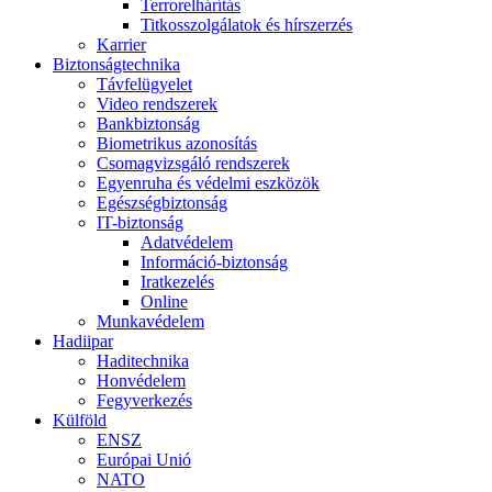
Terrorelhárítás
Titkosszolgálatok és hírszerzés
Karrier
Biztonságtechnika
Távfelügyelet
Video rendszerek
Bankbiztonság
Biometrikus azonosítás
Csomagvizsgáló rendszerek
Egyenruha és védelmi eszközök
Egészségbiztonság
IT-biztonság
Adatvédelem
Információ-biztonság
Iratkezelés
Online
Munkavédelem
Hadiipar
Haditechnika
Honvédelem
Fegyverkezés
Külföld
ENSZ
Európai Unió
NATO