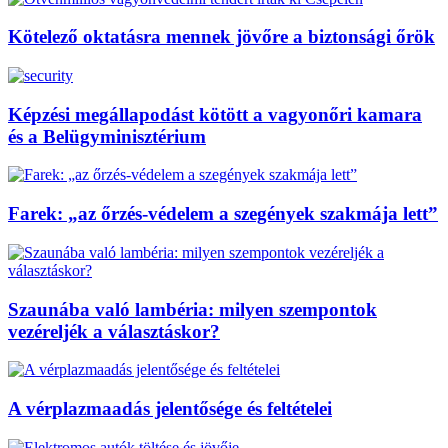
Kötelező oktatásra mennek jövőre a biztonsági őrök
Képzési megállapodást kötött a vagyonőri kamara
és a Belügyminisztérium
Farek: „az őrzés-védelem a szegények szakmája lett”
Szaunába való lambéria: milyen szempontok
vezéreljék a választáskor?
A vérplazmaadás jelentősége és feltételei