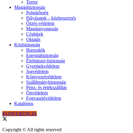
Terror
Magánbiztonság
Polgárőrség
Pályázatok – közbeszerzés
Őrzés-védelem
Magánnyomozás
Céghírek
Oktatás
Közbiztonság
Biztosítók
Energiabiztonság
Élelmiszer-biztonság
Gyermekvédelem
Jogvédelem
Környezetvédelem
Szállítmánybiztonság
Pénz- és értékszállítás
Önvédelem
Fogyasztóvédelem
Katalógus
KONFERENCIA
Copyright © All rights reserved