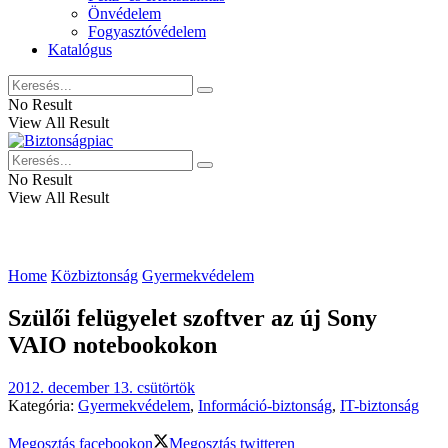
Önvédelem
Fogyasztóvédelem
Katalógus
No Result
View All Result
No Result
View All Result
Home
Közbiztonság
Gyermekvédelem
Szülői felügyelet szoftver az új Sony
VAIO notebookokon
2012. december 13. csütörtök
Kategória:
Gyermekvédelem
,
Információ-biztonság
,
IT-biztonság
Megosztás facebookon
Megosztás twitteren