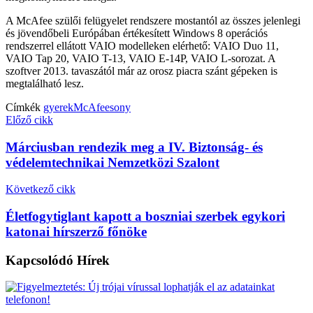
A McAfee szülői felügyelet rendszere mostantól az összes jelenlegi
és jövendőbeli Európában értékesített Windows 8 operációs
rendszerrel ellátott VAIO modelleken elérhető: VAIO Duo 11,
VAIO Tap 20, VAIO T-13, VAIO E-14P, VAIO L-sorozat. A
szoftver 2013. tavaszától már az orosz piacra szánt gépeken is
megtalálható lesz.
Címkék
gyerek
McAfee
sony
Előző cikk
Márciusban rendezik meg a IV. Biztonság- és
védelemtechnikai Nemzetközi Szalont
Következő cikk
Életfogytiglant kapott a boszniai szerbek egykori
katonai hírszerző főnöke
Kapcsolódó
Hírek