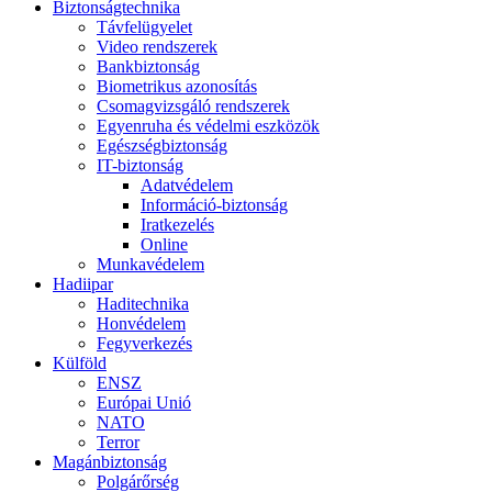
Biztonságtechnika
Távfelügyelet
Video rendszerek
Bankbiztonság
Biometrikus azonosítás
Csomagvizsgáló rendszerek
Egyenruha és védelmi eszközök
Egészségbiztonság
IT-biztonság
Adatvédelem
Információ-biztonság
Iratkezelés
Online
Munkavédelem
Hadiipar
Haditechnika
Honvédelem
Fegyverkezés
Külföld
ENSZ
Európai Unió
NATO
Terror
Magánbiztonság
Polgárőrség