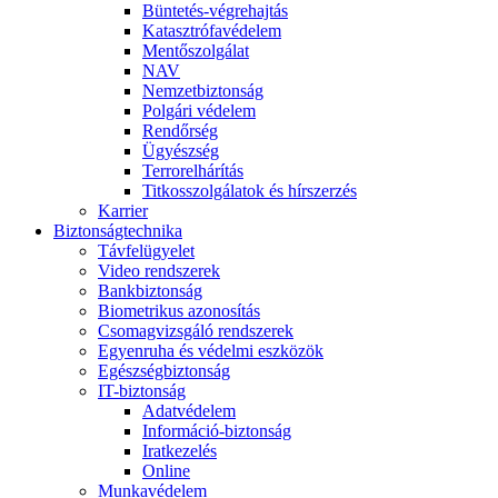
Büntetés-végrehajtás
Katasztrófavédelem
Mentőszolgálat
NAV
Nemzetbiztonság
Polgári védelem
Rendőrség
Ügyészség
Terrorelhárítás
Titkosszolgálatok és hírszerzés
Karrier
Biztonságtechnika
Távfelügyelet
Video rendszerek
Bankbiztonság
Biometrikus azonosítás
Csomagvizsgáló rendszerek
Egyenruha és védelmi eszközök
Egészségbiztonság
IT-biztonság
Adatvédelem
Információ-biztonság
Iratkezelés
Online
Munkavédelem