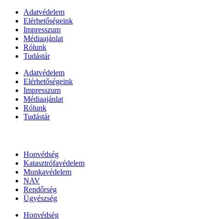
Adatvédelem
Elérhetőségeink
Impresszum
Médiaajánlat
Rólunk
Tudástár
Adatvédelem
Elérhetőségeink
Impresszum
Médiaajánlat
Rólunk
Tudástár
Állami szervezetek
Honvédség
Katasztrófavédelem
Munkavédelem
NAV
Rendőrség
Ügyészség
Honvédség