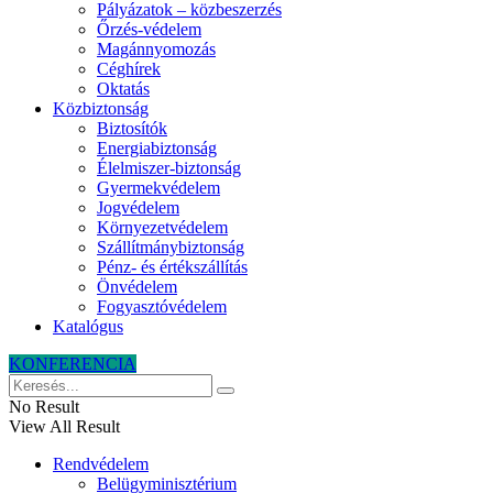
Pályázatok – közbeszerzés
Őrzés-védelem
Magánnyomozás
Céghírek
Oktatás
Közbiztonság
Biztosítók
Energiabiztonság
Élelmiszer-biztonság
Gyermekvédelem
Jogvédelem
Környezetvédelem
Szállítmánybiztonság
Pénz- és értékszállítás
Önvédelem
Fogyasztóvédelem
Katalógus
KONFERENCIA
No Result
View All Result
Rendvédelem
Belügyminisztérium