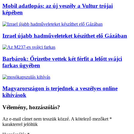
Mobil adatlopás: az új veszély a Vultur trójai
képében
Izrael újabb hadműveleteket készíthet elő Gázában
Barbárok: Őrizetbe vettek két férfit a lelőtt svájci
farkas ügyében
Magyarországon is terjednek a veszélyes online
kihívások
Vélemény, hozzászólás?
Az e-mail címet nem tesszük közzé.
A kötelező mezőket
*
karakterrel jelöltük