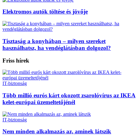
Elektromos autók töltése és jövője
Tisztaság a konyhában – milyen szereket
használhatsz, ha vendéglátásban dolgozol?
Friss hírek
IT-biztonság
Több millió eurós kárt okozott zsarolóvírus az IKEA
kelet-európai üzemeltetőjénél
IT-biztonság
Nem minden alkalmazás az, aminek látszik