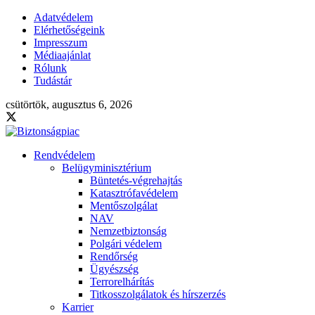
Adatvédelem
Elérhetőségeink
Impresszum
Médiaajánlat
Rólunk
Tudástár
csütörtök, augusztus 6, 2026
Rendvédelem
Belügyminisztérium
Büntetés-végrehajtás
Katasztrófavédelem
Mentőszolgálat
NAV
Nemzetbiztonság
Polgári védelem
Rendőrség
Ügyészség
Terrorelhárítás
Titkosszolgálatok és hírszerzés
Karrier