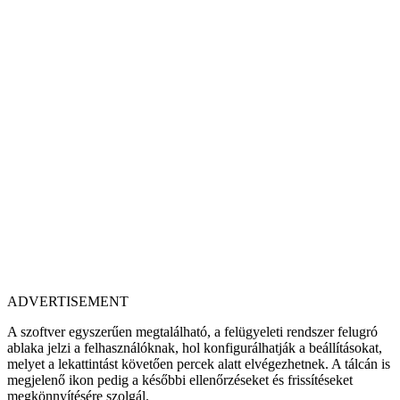
ADVERTISEMENT
A szoftver egyszerűen megtalálható, a felügyeleti rendszer felugró
ablaka jelzi a felhasználóknak, hol konfigurálhatják a beállításokat,
melyet a lekattintást követően percek alatt elvégezhetnek. A tálcán is
megjelenő ikon pedig a későbbi ellenőrzéseket és frissítéseket
megkönnyítésére szolgál.