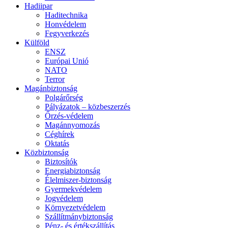
Hadiipar
Haditechnika
Honvédelem
Fegyverkezés
Külföld
ENSZ
Európai Unió
NATO
Terror
Magánbiztonság
Polgárőrség
Pályázatok – közbeszerzés
Őrzés-védelem
Magánnyomozás
Céghírek
Oktatás
Közbiztonság
Biztosítók
Energiabiztonság
Élelmiszer-biztonság
Gyermekvédelem
Jogvédelem
Környezetvédelem
Szállítmánybiztonság
Pénz- és értékszállítás