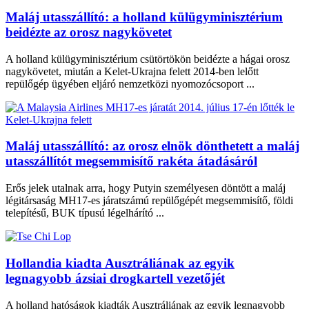
Maláj utasszállító: a holland külügyminisztérium
beidézte az orosz nagykövetet
A holland külügyminisztérium csütörtökön beidézte a hágai orosz
nagykövetet, miután a Kelet-Ukrajna felett 2014-ben lelőtt
repülőgép ügyében eljáró nemzetközi nyomozócsoport ...
Maláj utasszállító: az orosz elnök dönthetett a maláj
utasszállítót megsemmisítő rakéta átadásáról
Erős jelek utalnak arra, hogy Putyin személyesen döntött a maláj
légitársaság MH17-es járatszámú repülőgépét megsemmisítő, földi
telepítésű, BUK típusú légelhárító ...
Hollandia kiadta Ausztráliának az egyik
legnagyobb ázsiai drogkartell vezetőjét
A holland hatóságok kiadták Ausztráliának az egyik legnagyobb