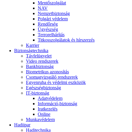
Mentőszolgálat
NAV
Nemzetbiztonság
Polgári védelem
Rendőrség
Ügyészség
Terrorelhárítás
Titkosszolgálatok és hírszerzés
Karrier
Biztonságtechnika
Távfelügyelet
Video rendszerek
Bankbiztonság
Biometrikus azonosítás
Csomagvizsgáló rendszerek
Egyenruha és védelmi eszközök
Egészségbiztonság
IT-biztonság
Adatvédelem
Információ-biztonság
Iratkezelés
Online
Munkavédelem
Hadiipar
Haditechnika