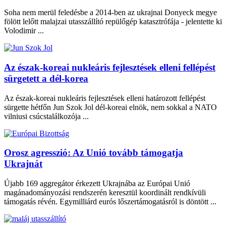
Soha nem merül feledésbe a 2014-ben az ukrajnai Donyeck megye
fölött lelőtt malajzai utasszállító repülőgép katasztrófája - jelentette ki
Volodimir ...
Az észak-koreai nukleáris fejlesztések elleni fellépést
sürgetett a dél-korea
Az észak-koreai nukleáris fejlesztések elleni határozott fellépést
sürgette hétfőn Jun Szok Jol dél-koreai elnök, nem sokkal a NATO
vilniusi csúcstalálkozója ...
Orosz agresszió: Az Unió tovább támogatja
Ukrajnát
Újabb 169 aggregátor érkezett Ukrajnába az Európai Unió
magánadományozási rendszerén keresztül koordinált rendkívüli
támogatás révén. Egymilliárd eurós lőszertámogatásról is döntött ...