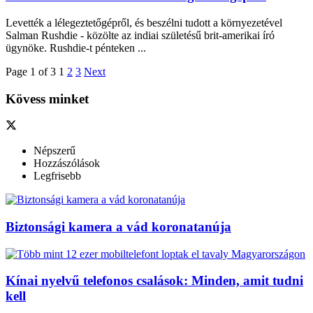
Levették a lélegeztetőgépről, és beszélni tudott a környezetével
Salman Rushdie - közölte az indiai születésű brit-amerikai író
ügynöke. Rushdie-t pénteken ...
Page 1 of 3
1
2
3
Next
Kövess minket
Népszerű
Hozzászólások
Legfrisebb
Biztonsági kamera a vád koronatanúja
Kínai nyelvű telefonos csalások: Minden, amit tudni
kell