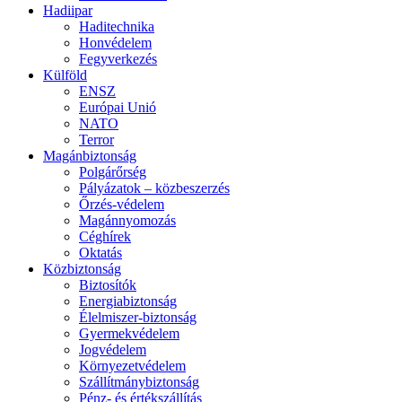
Hadiipar
Haditechnika
Honvédelem
Fegyverkezés
Külföld
ENSZ
Európai Unió
NATO
Terror
Magánbiztonság
Polgárőrség
Pályázatok – közbeszerzés
Őrzés-védelem
Magánnyomozás
Céghírek
Oktatás
Közbiztonság
Biztosítók
Energiabiztonság
Élelmiszer-biztonság
Gyermekvédelem
Jogvédelem
Környezetvédelem
Szállítmánybiztonság
Pénz- és értékszállítás