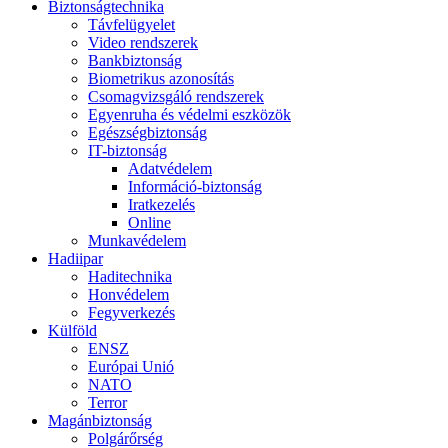
Biztonságtechnika
Távfelügyelet
Video rendszerek
Bankbiztonság
Biometrikus azonosítás
Csomagvizsgáló rendszerek
Egyenruha és védelmi eszközök
Egészségbiztonság
IT-biztonság
Adatvédelem
Információ-biztonság
Iratkezelés
Online
Munkavédelem
Hadiipar
Haditechnika
Honvédelem
Fegyverkezés
Külföld
ENSZ
Európai Unió
NATO
Terror
Magánbiztonság
Polgárőrség