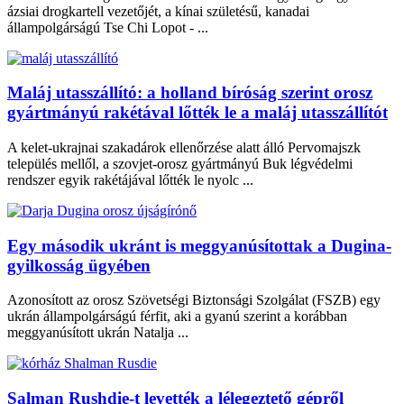
ázsiai drogkartell vezetőjét, a kínai születésű, kanadai
állampolgárságú Tse Chi Lopot - ...
Maláj utasszállító: a holland bíróság szerint orosz
gyártmányú rakétával lőtték le a maláj utasszállítót
A kelet-ukrajnai szakadárok ellenőrzése alatt álló Pervomajszk
település mellől, a szovjet-orosz gyártmányú Buk légvédelmi
rendszer egyik rakétájával lőtték le nyolc ...
Egy második ukránt is meggyanúsítottak a Dugina-
gyilkosság ügyében
Azonosított az orosz Szövetségi Biztonsági Szolgálat (FSZB) egy
ukrán állampolgárságú férfit, aki a gyanú szerint a korábban
meggyanúsított ukrán Natalja ...
Salman Rushdie-t levették a lélegeztető gépről