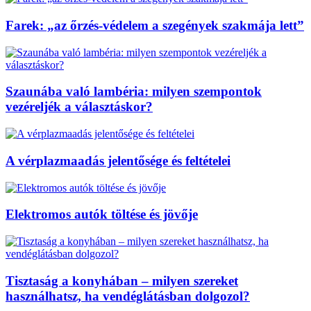
Farek: „az őrzés-védelem a szegények szakmája lett”
Szaunába való lambéria: milyen szempontok
vezéreljék a választáskor?
A vérplazmaadás jelentősége és feltételei
Elektromos autók töltése és jövője
Tisztaság a konyhában – milyen szereket
használhatsz, ha vendéglátásban dolgozol?