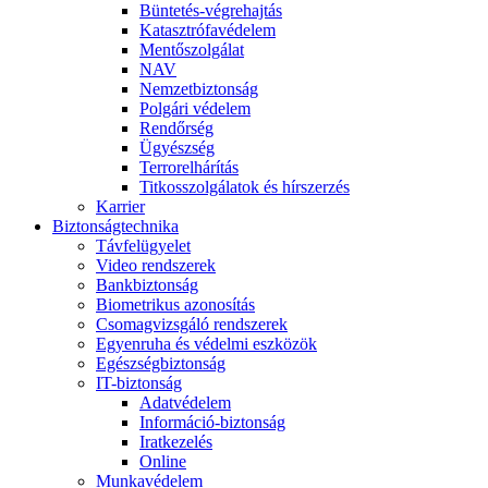
Büntetés-végrehajtás
Katasztrófavédelem
Mentőszolgálat
NAV
Nemzetbiztonság
Polgári védelem
Rendőrség
Ügyészség
Terrorelhárítás
Titkosszolgálatok és hírszerzés
Karrier
Biztonságtechnika
Távfelügyelet
Video rendszerek
Bankbiztonság
Biometrikus azonosítás
Csomagvizsgáló rendszerek
Egyenruha és védelmi eszközök
Egészségbiztonság
IT-biztonság
Adatvédelem
Információ-biztonság
Iratkezelés
Online
Munkavédelem