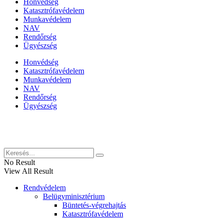
Honvédség
Katasztrófavédelem
Munkavédelem
NAV
Rendőrség
Ügyészség
Honvédség
Katasztrófavédelem
Munkavédelem
NAV
Rendőrség
Ügyészség
Híreinket szemlézi
No Result
View All Result
Rendvédelem
Belügyminisztérium
Büntetés-végrehajtás
Katasztrófavédelem