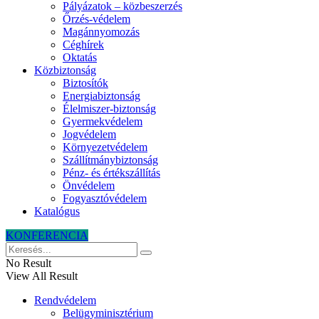
Pályázatok – közbeszerzés
Őrzés-védelem
Magánnyomozás
Céghírek
Oktatás
Közbiztonság
Biztosítók
Energiabiztonság
Élelmiszer-biztonság
Gyermekvédelem
Jogvédelem
Környezetvédelem
Szállítmánybiztonság
Pénz- és értékszállítás
Önvédelem
Fogyasztóvédelem
Katalógus
KONFERENCIA
No Result
View All Result
Rendvédelem
Belügyminisztérium