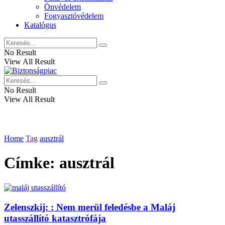
Önvédelem
Fogyasztóvédelem
Katalógus
No Result
View All Result
No Result
View All Result
Home
Tag
ausztrál
Címke:
ausztrál
Zelenszkij: : Nem merül feledésbe a Maláj
utasszállító katasztrófája