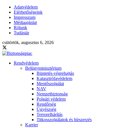
Adatvédelem
Elérhetőségeink
Impresszum
Médiaajánlat
Rólunk
Tudástár
csütörtök, augusztus 6, 2026
Rendvédelem
Belügyminisztérium
Büntetés-végrehajtás
Katasztrófavédelem
Mentőszolgálat
NAV
Nemzetbiztonság
Polgári védelem
Rendőrség
Ügyészség
Terrorelhárítás
Titkosszolgálatok és hírszerzés
Karrier