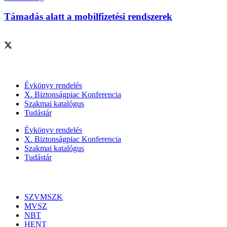
Támadás alatt a mobilfizetési rendszerek
Szolgáltatásaink
Évkönyv rendelés
X. Biztonságpiac Konferencia
Szakmai katalógus
Tudástár
Évkönyv rendelés
X. Biztonságpiac Konferencia
Szakmai katalógus
Tudástár
Szakmai szervezetek
SZVMSZK
MVSZ
NBT
HENT