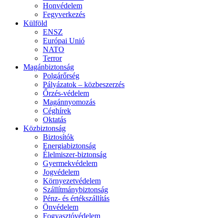
Honvédelem
Fegyverkezés
Külföld
ENSZ
Európai Unió
NATO
Terror
Magánbiztonság
Polgárőrség
Pályázatok – közbeszerzés
Őrzés-védelem
Magánnyomozás
Céghírek
Oktatás
Közbiztonság
Biztosítók
Energiabiztonság
Élelmiszer-biztonság
Gyermekvédelem
Jogvédelem
Környezetvédelem
Szállítmánybiztonság
Pénz- és értékszállítás
Önvédelem
Fogyasztóvédelem