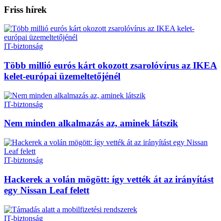
Friss hírek
IT-biztonság
Több millió eurós kárt okozott zsarolóvírus az IKEA
kelet-európai üzemeltetőjénél
IT-biztonság
Nem minden alkalmazás az, aminek látszik
IT-biztonság
Hackerek a volán mögött: így vették át az irányítást
egy Nissan Leaf felett
IT-biztonság