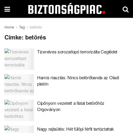
Home
Tag
betörés
Címke:
betörés
Tizenéves sorozatlopó terrorizálta Ceglédet
Hamis riasztás: Nincs betörőbanda az Oladi
platón
Cipőnyom vezetett a fiatal betörőhöz
Orgoványon
Nagy rajtaütés: Hét fülöpi férfit tartóztattak