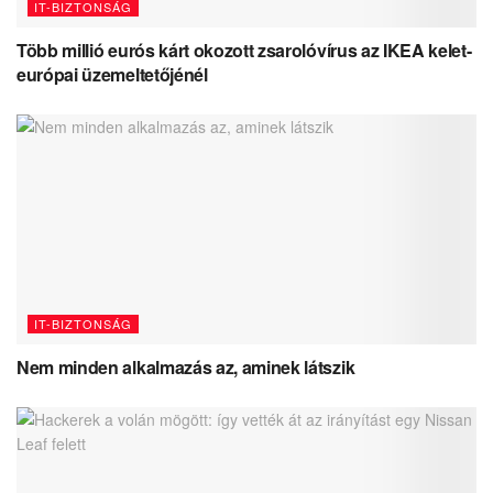
IT-BIZTONSÁG
Több millió eurós kárt okozott zsarolóvírus az IKEA kelet-
európai üzemeltetőjénél
IT-BIZTONSÁG
Nem minden alkalmazás az, aminek látszik