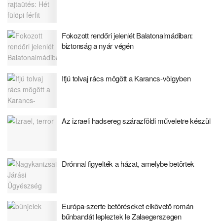
Fokozott rendőri jelenlét Balatonalmádiban:
biztonság a nyár végén
Ifjú tolvaj rács mögött a Karancs-völgyben
Az izraeli hadsereg szárazföldi műveletre készül
Drónnal figyelték a házat, amelybe betörtek
Európa-szerte betöréseket elkövető román
bűnbandát lepleztek le Zalaegerszegen