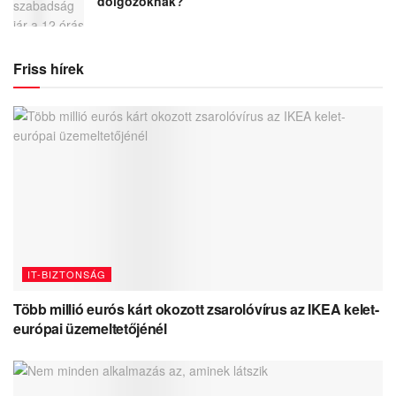
dolgozóknak?
Friss hírek
IT-BIZTONSÁG
Több millió eurós kárt okozott zsarolóvírus az IKEA kelet-
európai üzemeltetőjénél