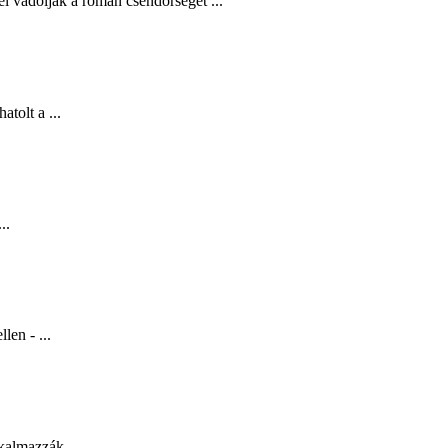
l vádolják a román csendőrséget ...
tolt a ...
..
len - ...
kalmazzák ...