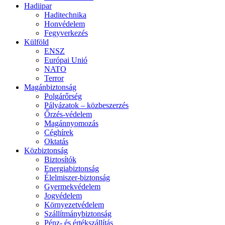
Hadiipar
Haditechnika
Honvédelem
Fegyverkezés
Külföld
ENSZ
Európai Unió
NATO
Terror
Magánbiztonság
Polgárőrség
Pályázatok – közbeszerzés
Őrzés-védelem
Magánnyomozás
Céghírek
Oktatás
Közbiztonság
Biztosítók
Energiabiztonság
Élelmiszer-biztonság
Gyermekvédelem
Jogvédelem
Környezetvédelem
Szállítmánybiztonság
Pénz- és értékszállítás