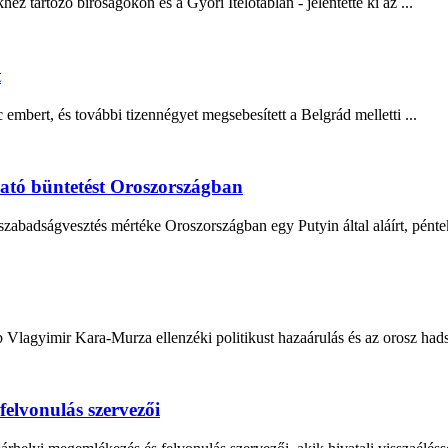
z tartozó bíróságokon és a Győri Ítélőtáblán - jelentette ki az ...
t
lc embert, és további tizennégyet megsebesített a Belgrád melletti ...
bható büntetést Oroszországban
szabadságvesztés mértéke Oroszországban egy Putyin által aláírt, pénte
b Vlagyimir Kara-Murza ellenzéki politikust hazaárulás és az orosz hads
elvonulás szervezői