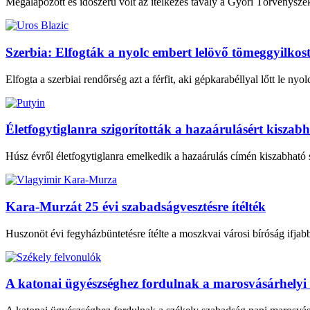
Megalapozott és időszerű volt az ítélkezés tavaly a Győri Törvényszékhe
Szerbia: Elfogták a nyolc embert lelövő tömeggyilkos
Elfogta a szerbiai rendőrség azt a férfit, aki gépkarabéllyal lőtt le nyo
Életfogytiglanra szigorították a hazaárulásért kisza
Húsz évről életfogytiglanra emelkedik a hazaárulás címén kiszabható 
Kara-Murzát 25 évi szabadságvesztésre ítélték
Huszonöt évi fegyházbüntetésre ítélte a moszkvai városi bíróság ifjab
A katonai ügyészséghez fordulnak a marosvásárhelyi f