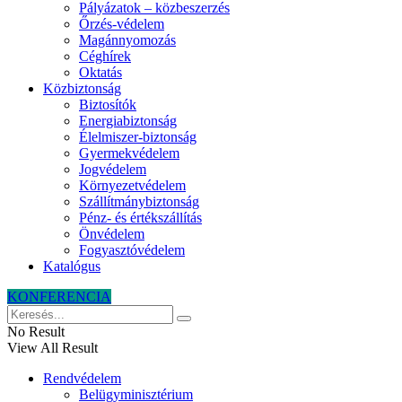
Pályázatok – közbeszerzés
Őrzés-védelem
Magánnyomozás
Céghírek
Oktatás
Közbiztonság
Biztosítók
Energiabiztonság
Élelmiszer-biztonság
Gyermekvédelem
Jogvédelem
Környezetvédelem
Szállítmánybiztonság
Pénz- és értékszállítás
Önvédelem
Fogyasztóvédelem
Katalógus
KONFERENCIA
No Result
View All Result
Rendvédelem
Belügyminisztérium