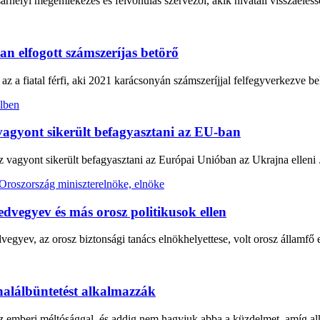
helyi megemlékezés és felvonulás szervezői, akik hivatali visszaélésse
n elfogott számszeríjas betörő
z a fiatal férfi, aki 2021 karácsonyán számszeríjjal felfegyverkezve beha
z vagyont sikerült befagyasztani az EU-ban
sz vagyont sikerült befagyasztani az Európai Unióban az Ukrajna elleni .
edvegyev és más orosz politikusok ellen
yev, az orosz biztonsági tanács elnökhelyettese, volt orosz államfő el
alálbüntetést alkalmazzák
z emberi méltósággal, és addig nem hagyjuk abba a küzdelmet, amíg al