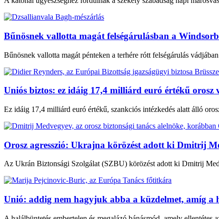
A katonai ügyészséghez fordulnak a székely szabadság napi marosvásár
Bűnösnek vallotta magát felségárulásban a Windsorba
Bűnösnek vallotta magát pénteken a terhére rótt felségárulás vádjában a
Uniós biztos: ez idáig 17,4 milliárd euró értékű oros
Ez idáig 17,4 milliárd euró értékű, szankciós intézkedés alatt álló oro
Orosz agresszió: Ukrajna körözést adott ki Dmitrij M
Az Ukrán Biztonsági Szolgálat (SZBU) körözést adott ki Dmitrij Medveg
Unió: addig nem hagyjuk abba a küzdelmet, amíg a h
A halálbüntetés embertelen és megalázó bánásmód, amely ellentétes a