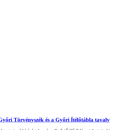
 Győri Törvényszék és a Győri Ítélőtábla tavaly