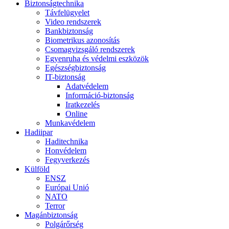
Biztonságtechnika
Távfelügyelet
Video rendszerek
Bankbiztonság
Biometrikus azonosítás
Csomagvizsgáló rendszerek
Egyenruha és védelmi eszközök
Egészségbiztonság
IT-biztonság
Adatvédelem
Információ-biztonság
Iratkezelés
Online
Munkavédelem
Hadiipar
Haditechnika
Honvédelem
Fegyverkezés
Külföld
ENSZ
Európai Unió
NATO
Terror
Magánbiztonság
Polgárőrség