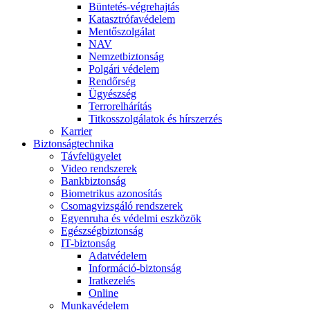
Büntetés-végrehajtás
Katasztrófavédelem
Mentőszolgálat
NAV
Nemzetbiztonság
Polgári védelem
Rendőrség
Ügyészség
Terrorelhárítás
Titkosszolgálatok és hírszerzés
Karrier
Biztonságtechnika
Távfelügyelet
Video rendszerek
Bankbiztonság
Biometrikus azonosítás
Csomagvizsgáló rendszerek
Egyenruha és védelmi eszközök
Egészségbiztonság
IT-biztonság
Adatvédelem
Információ-biztonság
Iratkezelés
Online
Munkavédelem