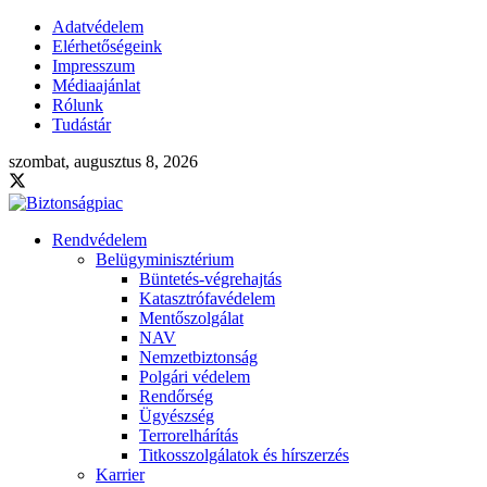
Adatvédelem
Elérhetőségeink
Impresszum
Médiaajánlat
Rólunk
Tudástár
szombat, augusztus 8, 2026
Rendvédelem
Belügyminisztérium
Büntetés-végrehajtás
Katasztrófavédelem
Mentőszolgálat
NAV
Nemzetbiztonság
Polgári védelem
Rendőrség
Ügyészség
Terrorelhárítás
Titkosszolgálatok és hírszerzés
Karrier