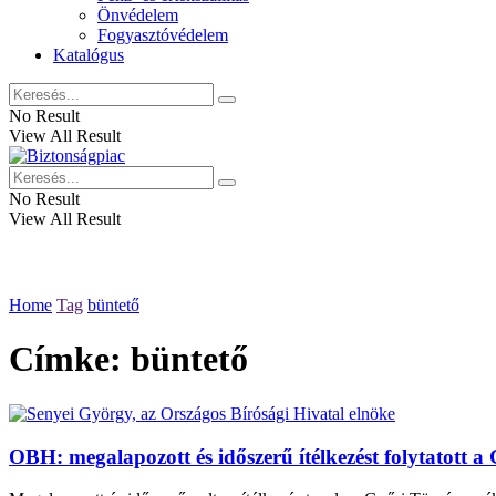
Önvédelem
Fogyasztóvédelem
Katalógus
No Result
View All Result
No Result
View All Result
Home
Tag
büntető
Címke:
büntető
OBH: megalapozott és időszerű ítélkezést folytatott a