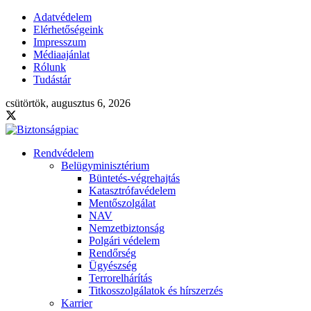
Adatvédelem
Elérhetőségeink
Impresszum
Médiaajánlat
Rólunk
Tudástár
csütörtök, augusztus 6, 2026
Rendvédelem
Belügyminisztérium
Büntetés-végrehajtás
Katasztrófavédelem
Mentőszolgálat
NAV
Nemzetbiztonság
Polgári védelem
Rendőrség
Ügyészség
Terrorelhárítás
Titkosszolgálatok és hírszerzés
Karrier