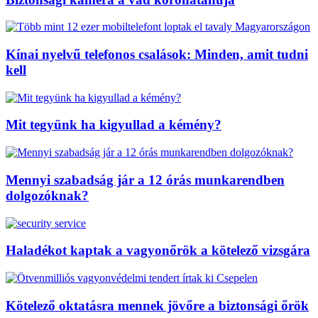
Kínai nyelvű telefonos csalások: Minden, amit tudni
kell
Mit tegyünk ha kigyullad a kémény?
Mennyi szabadság jár a 12 órás munkarendben
dolgozóknak?
Haladékot kaptak a vagyonőrök a kötelező vizsgára
Kötelező oktatásra mennek jövőre a biztonsági őrök