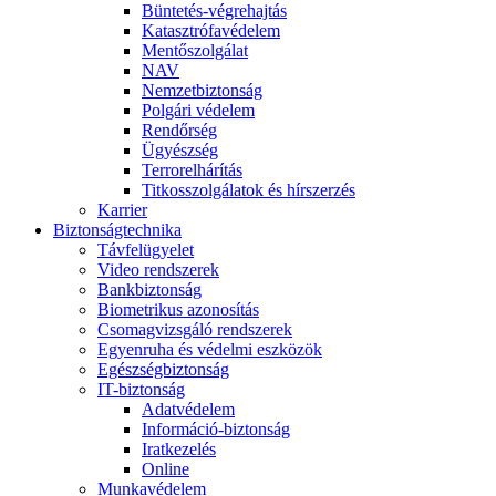
Büntetés-végrehajtás
Katasztrófavédelem
Mentőszolgálat
NAV
Nemzetbiztonság
Polgári védelem
Rendőrség
Ügyészség
Terrorelhárítás
Titkosszolgálatok és hírszerzés
Karrier
Biztonságtechnika
Távfelügyelet
Video rendszerek
Bankbiztonság
Biometrikus azonosítás
Csomagvizsgáló rendszerek
Egyenruha és védelmi eszközök
Egészségbiztonság
IT-biztonság
Adatvédelem
Információ-biztonság
Iratkezelés
Online
Munkavédelem