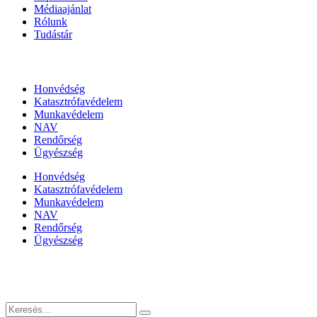
Médiaajánlat
Rólunk
Tudástár
Állami szervezetek
Honvédség
Katasztrófavédelem
Munkavédelem
NAV
Rendőrség
Ügyészség
Honvédség
Katasztrófavédelem
Munkavédelem
NAV
Rendőrség
Ügyészség
Híreinket szemlézi