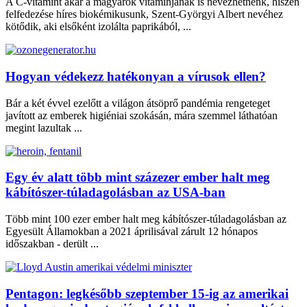
A C-vitamint akár a magyarok vitaminjának is nevezhetnénk, hiszen
felfedezése híres biokémikusunk, Szent-Györgyi Albert nevéhez
kötődik, aki elsőként izolálta paprikából, ...
Hogyan védekezz hatékonyan a vírusok ellen?
Bár a két évvel ezelőtt a világon átsöprő pandémia rengeteget
javított az emberek higiéniai szokásán, mára szemmel láthatóan
megint lazultak ...
Egy év alatt több mint százezer ember halt meg
kábítószer-túladagolásban az USA-ban
Több mint 100 ezer ember halt meg kábítószer-túladagolásban az
Egyesült Államokban a 2021 áprilisával zárult 12 hónapos
időszakban - derült ...
Pentagon: legkésőbb szeptember 15-ig az amerikai