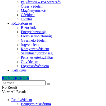
Pályázatok – közbeszerzés
Őrzés-védelem
Magánnyomozás
Céghírek
Oktatás
Közbiztonság
Biztosítók
Energiabiztonság
Élelmiszer-biztonság
Gyermekvédelem
Jogvédelem
Környezetvédelem
Szállítmánybiztonság
Pénz- és értékszállítás
Önvédelem
Fogyasztóvédelem
Katalógus
KONFERENCIA
No Result
View All Result
Rendvédelem
Belügyminisztérium