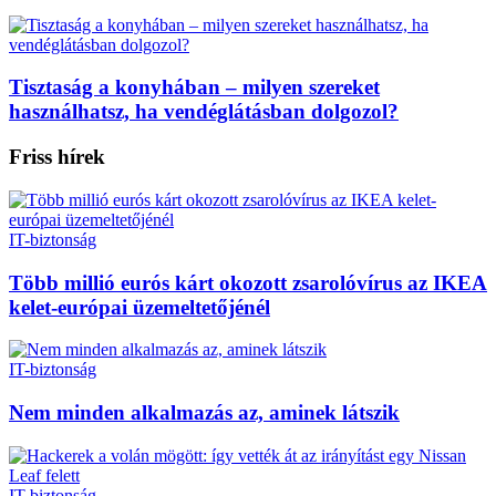
Tisztaság a konyhában – milyen szereket
használhatsz, ha vendéglátásban dolgozol?
Friss hírek
IT-biztonság
Több millió eurós kárt okozott zsarolóvírus az IKEA
kelet-európai üzemeltetőjénél
IT-biztonság
Nem minden alkalmazás az, aminek látszik
IT-biztonság