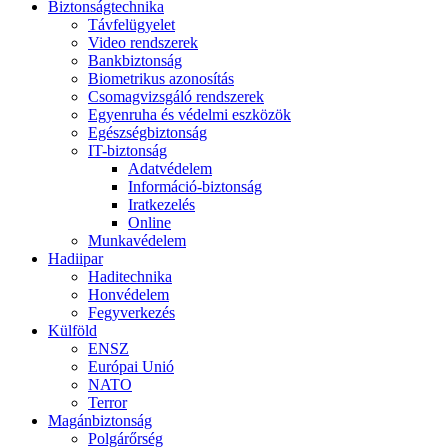
Biztonságtechnika
Távfelügyelet
Video rendszerek
Bankbiztonság
Biometrikus azonosítás
Csomagvizsgáló rendszerek
Egyenruha és védelmi eszközök
Egészségbiztonság
IT-biztonság
Adatvédelem
Információ-biztonság
Iratkezelés
Online
Munkavédelem
Hadiipar
Haditechnika
Honvédelem
Fegyverkezés
Külföld
ENSZ
Európai Unió
NATO
Terror
Magánbiztonság
Polgárőrség