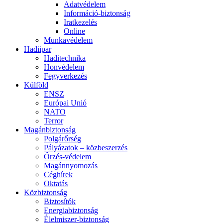
Adatvédelem
Információ-biztonság
Iratkezelés
Online
Munkavédelem
Hadiipar
Haditechnika
Honvédelem
Fegyverkezés
Külföld
ENSZ
Európai Unió
NATO
Terror
Magánbiztonság
Polgárőrség
Pályázatok – közbeszerzés
Őrzés-védelem
Magánnyomozás
Céghírek
Oktatás
Közbiztonság
Biztosítók
Energiabiztonság
Élelmiszer-biztonság