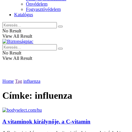
Önvédelem
Fogyasztóvédelem
Katalógus
No Result
View All Result
No Result
View All Result
Home
Tag
influenza
Címke:
influenza
A vitaminok királynője, a C-vitamin