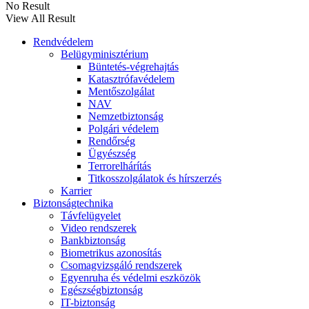
No Result
View All Result
Rendvédelem
Belügyminisztérium
Büntetés-végrehajtás
Katasztrófavédelem
Mentőszolgálat
NAV
Nemzetbiztonság
Polgári védelem
Rendőrség
Ügyészség
Terrorelhárítás
Titkosszolgálatok és hírszerzés
Karrier
Biztonságtechnika
Távfelügyelet
Video rendszerek
Bankbiztonság
Biometrikus azonosítás
Csomagvizsgáló rendszerek
Egyenruha és védelmi eszközök
Egészségbiztonság
IT-biztonság