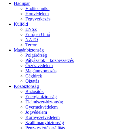
Hadiipar
Haditechnika
Honvédelem
Fegyverkezés
Külföld
ENSZ
Európai Unió
NATO
Terror
Magánbiztonság
Polgárőrség
Pályázatok – közbeszerzés
Őrzés-védelem
Magánnyomozás
Céghírek
Oktatás
Közbiztonság
Biztosítók
Energiabiztonság
Élelmiszer-biztonság
Gyermekvédelem
Jogvédelem
Környezetvédelem
Szállítmánybiztonság
Pénz- és értékszállítás