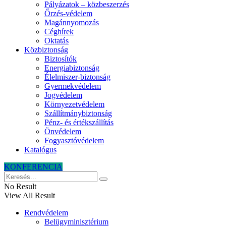
Pályázatok – közbeszerzés
Őrzés-védelem
Magánnyomozás
Céghírek
Oktatás
Közbiztonság
Biztosítók
Energiabiztonság
Élelmiszer-biztonság
Gyermekvédelem
Jogvédelem
Környezetvédelem
Szállítmánybiztonság
Pénz- és értékszállítás
Önvédelem
Fogyasztóvédelem
Katalógus
KONFERENCIA
No Result
View All Result
Rendvédelem
Belügyminisztérium