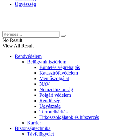
Ügyészség
Híreinket szemlézi
No Result
View All Result
Rendvédelem
Belügyminisztérium
Büntetés-végrehajtás
Katasztrófavédelem
Mentőszolgálat
NAV
Nemzetbiztonság
Polgári védelem
Rendőrség
Ügyészség
Terrorelhárítás
Titkosszolgálatok és hírszerzés
Karrier
Biztonságtechnika
Távfelügyelet