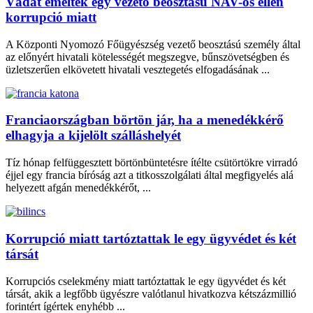
Vádat emeltek egy vezető beosztású NAV-os ellen
korrupció miatt
A Központi Nyomozó Főügyészség vezető beosztású személy által
az előnyért hivatali kötelességét megszegve, bűnszövetségben és
üzletszerűen elkövetett hivatali vesztegetés elfogadásának ...
Franciaországban börtön jár, ha a menedékkérő
elhagyja a kijelölt szálláshelyét
Tíz hónap felfüggesztett börtönbüntetésre ítélte csütörtökre virradó
éjjel egy francia bíróság azt a titkosszolgálati által megfigyelés alá
helyezett afgán menedékkérőt, ...
Korrupció miatt tartóztattak le egy ügyvédet és két
társát
Korrupciós cselekmény miatt tartóztattak le egy ügyvédet és két
társát, akik a legfőbb ügyészre valótlanul hivatkozva kétszázmillió
forintért ígértek enyhébb ...