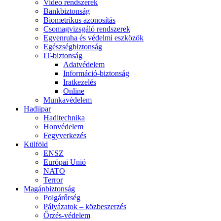
Video rendszerek
Bankbiztonság
Biometrikus azonosítás
Csomagvizsgáló rendszerek
Egyenruha és védelmi eszközök
Egészségbiztonság
IT-biztonság
Adatvédelem
Információ-biztonság
Iratkezelés
Online
Munkavédelem
Hadiipar
Haditechnika
Honvédelem
Fegyverkezés
Külföld
ENSZ
Európai Unió
NATO
Terror
Magánbiztonság
Polgárőrség
Pályázatok – közbeszerzés
Őrzés-védelem