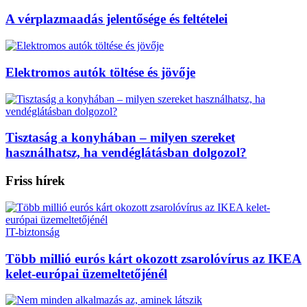
A vérplazmaadás jelentősége és feltételei
Elektromos autók töltése és jövője
Tisztaság a konyhában – milyen szereket
használhatsz, ha vendéglátásban dolgozol?
Friss hírek
IT-biztonság
Több millió eurós kárt okozott zsarolóvírus az IKEA
kelet-európai üzemeltetőjénél