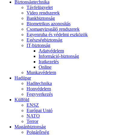
Biztonságtechnika
Távfelügyelet
Video rendszerek
Bankbiztonság
Biometrikus azonosítás
Csomagvizsgáló rendszerek
Egyenruha és védelmi eszközök
Egészségbiztonság
IT-biztonság
Adatvédelem
Információ-biztonság
Iratkezelés
Online
Munkavédelem
Hadiipar
Haditechnika
Honvédelem
Fegyverkezés
Külföld
ENSZ
Európai Unió
NATO
Terror
Magánbiztonság
Polgárőrség