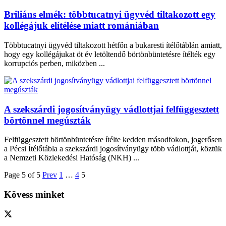
Briliáns elmék: többtucatnyi ügyvéd tiltakozott egy
kollégájuk elítélése miatt romániában
Többtucatnyi ügyvéd tiltakozott hétfőn a bukaresti ítélőtáblán amiatt,
hogy egy kollégájukat öt év letöltendő börtönbüntetésre ítélték egy
korrupciós perben, miközben ...
A szekszárdi jogosítványügy vádlottjai felfüggesztett
börtönnel megúszták
Felfüggesztett börtönbüntetésre ítélte kedden másodfokon, jogerősen
a Pécsi Ítélőtábla a szekszárdi jogosítványügy több vádlottját, köztük
a Nemzeti Közlekedési Hatóság (NKH) ...
Page 5 of 5
Prev
1
…
4
5
Kövess minket