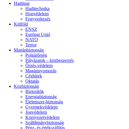
Hadiipar
Haditechnika
Honvédelem
Fegyverkezés
Külföld
ENSZ
Európai Unió
NATO
Terror
Magánbiztonság
Polgárőrség
Pályázatok – közbeszerzés
Őrzés-védelem
Magánnyomozás
Céghírek
Oktatás
Közbiztonság
Biztosítók
Energiabiztonság
Élelmiszer-biztonság
Gyermekvédelem
Jogvédelem
Környezetvédelem
Szállítmánybiztonság
Pénz- és értékszállítás