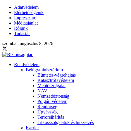
Adatvédelem
Elérhetőségeink
Impresszum
Médiaajánlat
Rólunk
Tudástár
szombat, augusztus 8, 2026
Rendvédelem
Belügyminisztérium
Büntetés-végrehajtás
Katasztrófavédelem
Mentőszolgálat
NAV
Nemzetbiztonság
Polgári védelem
Rendőrség
Ügyészség
Terrorelhárítás
Titkosszolgálatok és hírszerzés
Karrier