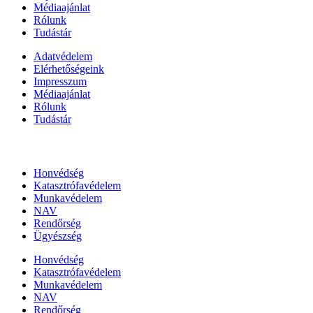
Médiaajánlat
Rólunk
Tudástár
Adatvédelem
Elérhetőségeink
Impresszum
Médiaajánlat
Rólunk
Tudástár
Állami szervezetek
Honvédség
Katasztrófavédelem
Munkavédelem
NAV
Rendőrség
Ügyészség
Honvédség
Katasztrófavédelem
Munkavédelem
NAV
Rendőrség