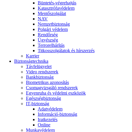
Büntetés-végrehajtás
Katasztrófavédelem
Mentőszolgálat
NAV
Nemzetbiztonság
Polgári védelem
Rendőrség
Ügyészség
Terrorelhárítás
Titkosszolgálatok és hírszerzés
Karrier
Biztonságtechnika
Távfelügyelet
Video rendszerek
Bankbiztonság
Biometrikus azonosítás
Csomagvizsgáló rendszerek
Egyenruha és védelmi eszközök
Egészségbiztonság
IT-biztonság
Adatvédelem
Információ-biztonság
Iratkezelés
Online
Munkavédelem