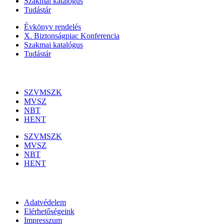
Szakmai katalógus
Tudástár
Évkönyv rendelés
X. Biztonságpiac Konferencia
Szakmai katalógus
Tudástár
Szakmai szervezetek
SZVMSZK
MVSZ
NBT
HENT
SZVMSZK
MVSZ
NBT
HENT
Információk
Adatvédelem
Elérhetőségeink
Impresszum