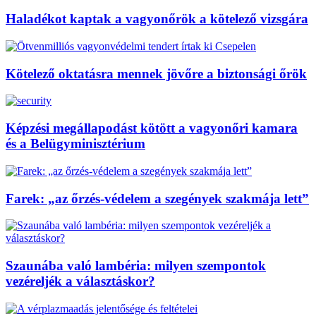
Haladékot kaptak a vagyonőrök a kötelező vizsgára
Kötelező oktatásra mennek jövőre a biztonsági őrök
Képzési megállapodást kötött a vagyonőri kamara
és a Belügyminisztérium
Farek: „az őrzés-védelem a szegények szakmája lett”
Szaunába való lambéria: milyen szempontok
vezéreljék a választáskor?