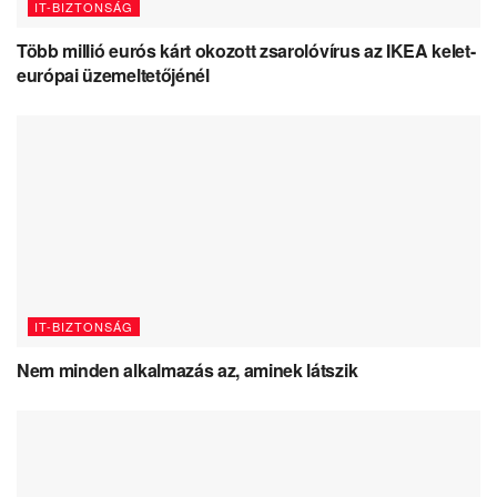
IT-BIZTONSÁG
Több millió eurós kárt okozott zsarolóvírus az IKEA kelet-
európai üzemeltetőjénél
IT-BIZTONSÁG
Nem minden alkalmazás az, aminek látszik