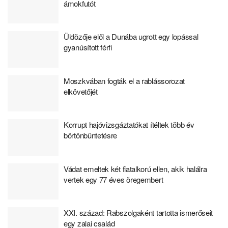
ámokfutót
Üldözője elől a Dunába ugrott egy lopással
gyanúsított férfi
Moszkvában fogták el a rablássorozat
elkövetőjét
Korrupt hajóvizsgáztatókat ítéltek több év
börtönbüntetésre
Vádat emeltek két fiatalkorú ellen, akik halálra
vertek egy 77 éves öregembert
XXI. század: Rabszolgaként tartotta ismerőseit
egy zalai család