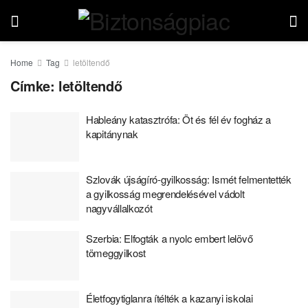
Home
Tag
letöltendő
Címke:
letöltendő
Hableány katasztrófa: Öt és fél év fogház a
kapitánynak
Szlovák újságíró-gyilkosság: Ismét felmentették
a gyilkosság megrendelésével vádolt
nagyvállalkozót
Szerbia: Elfogták a nyolc embert lelövő
tömeggyilkost
Életfogytiglanra ítélték a kazanyi iskolai