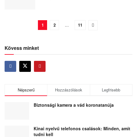
1
2
…
11
Kövess minket
Népszerű
Hozzászólások
Legfrisebb
Biztonsági kamera a vád koronatanúja
Kínai nyelvű telefonos csalások: Minden, amit
tudni kell