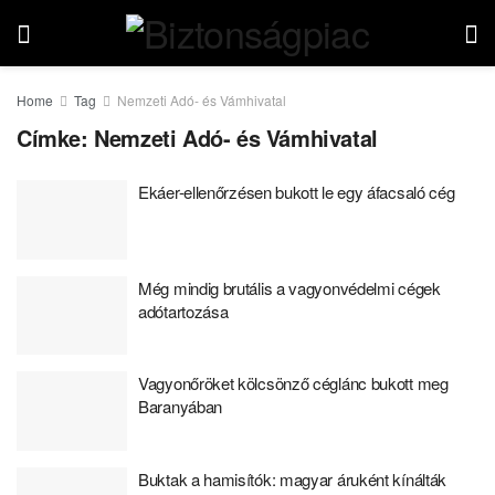
Home
Tag
Nemzeti Adó- és Vámhivatal
Címke:
Nemzeti Adó- és Vámhivatal
Ekáer-ellenőrzésen bukott le egy áfacsaló cég
Még mindig brutális a vagyonvédelmi cégek
adótartozása
Vagyonőröket kölcsönző céglánc bukott meg
Baranyában
Buktak a hamisítók: magyar áruként kínálták