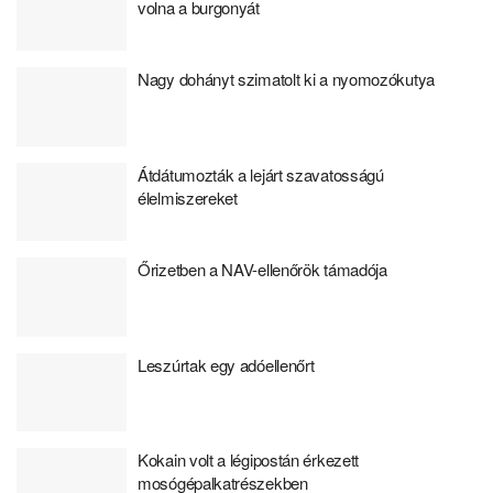
volna a burgonyát
Nagy dohányt szimatolt ki a nyomozókutya
Átdátumozták a lejárt szavatosságú
élelmiszereket
Őrizetben a NAV-ellenőrök támadója
Leszúrtak egy adóellenőrt
Kokain volt a légipostán érkezett
mosógépalkatrészekben