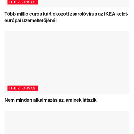
IT-BIZTONSÁG
Több millió eurós kárt okozott zsarolóvírus az IKEA kelet-
európai üzemeltetőjénél
IT-BIZTONSÁG
Nem minden alkalmazás az, aminek látszik