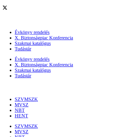
Szolgáltatásaink
Évkönyv rendelés
X. Biztonságpiac Konferencia
Szakmai katalógus
Tudástár
Évkönyv rendelés
X. Biztonságpiac Konferencia
Szakmai katalógus
Tudástár
Szakmai szervezetek
SZVMSZK
MVSZ
NBT
HENT
SZVMSZK
MVSZ