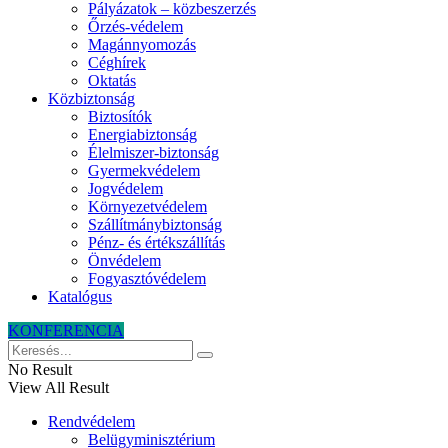
Pályázatok – közbeszerzés
Őrzés-védelem
Magánnyomozás
Céghírek
Oktatás
Közbiztonság
Biztosítók
Energiabiztonság
Élelmiszer-biztonság
Gyermekvédelem
Jogvédelem
Környezetvédelem
Szállítmánybiztonság
Pénz- és értékszállítás
Önvédelem
Fogyasztóvédelem
Katalógus
KONFERENCIA
No Result
View All Result
Rendvédelem
Belügyminisztérium