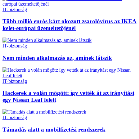
IT-biztonság
Több millió eurós kárt okozott zsarolóvírus az IKEA
kelet-európai üzemeltetőjénél
IT-biztonság
Nem minden alkalmazás az, aminek látszik
IT-biztonság
Hackerek a volán mögött: így vették át az irányítást
egy Nissan Leaf felett
IT-biztonság
Támadás alatt a mobilfizetési rendszerek