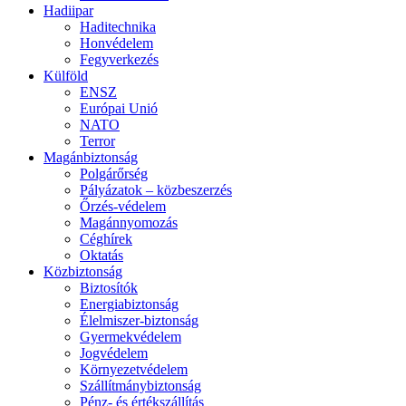
Hadiipar
Haditechnika
Honvédelem
Fegyverkezés
Külföld
ENSZ
Európai Unió
NATO
Terror
Magánbiztonság
Polgárőrség
Pályázatok – közbeszerzés
Őrzés-védelem
Magánnyomozás
Céghírek
Oktatás
Közbiztonság
Biztosítók
Energiabiztonság
Élelmiszer-biztonság
Gyermekvédelem
Jogvédelem
Környezetvédelem
Szállítmánybiztonság
Pénz- és értékszállítás