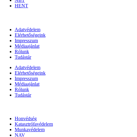
NBT
HENT
Információk
Adatvédelem
Elérhetőségeink
Impresszum
Médiaajánlat
Rólunk
Tudástár
Adatvédelem
Elérhetőségeink
Impresszum
Médiaajánlat
Rólunk
Tudástár
Állami szervezetek
Honvédség
Katasztrófavédelem
Munkavédelem
NAV