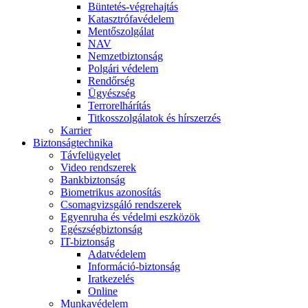
Büntetés-végrehajtás
Katasztrófavédelem
Mentőszolgálat
NAV
Nemzetbiztonság
Polgári védelem
Rendőrség
Ügyészség
Terrorelhárítás
Titkosszolgálatok és hírszerzés
Karrier
Biztonságtechnika
Távfelügyelet
Video rendszerek
Bankbiztonság
Biometrikus azonosítás
Csomagvizsgáló rendszerek
Egyenruha és védelmi eszközök
Egészségbiztonság
IT-biztonság
Adatvédelem
Információ-biztonság
Iratkezelés
Online
Munkavédelem