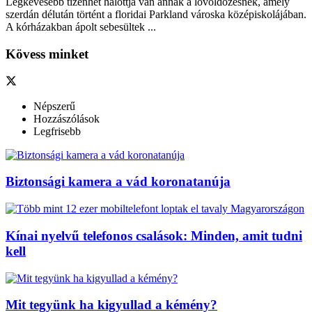
Legkevesebb tizenhét halottja van annak a lövöldözésnek, amely
szerdán délután történt a floridai Parkland városka középiskolájában.
A kórházakban ápolt sebesültek ...
Kövess minket
Népszerű
Hozzászólások
Legfrisebb
Biztonsági kamera a vád koronatanúja
Kínai nyelvű telefonos csalások: Minden, amit tudni
kell
Mit tegyünk ha kigyullad a kémény?