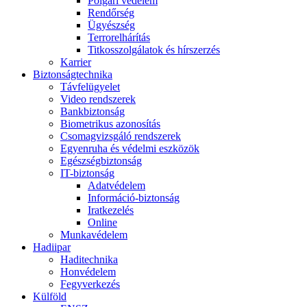
Polgári védelem
Rendőrség
Ügyészség
Terrorelhárítás
Titkosszolgálatok és hírszerzés
Karrier
Biztonságtechnika
Távfelügyelet
Video rendszerek
Bankbiztonság
Biometrikus azonosítás
Csomagvizsgáló rendszerek
Egyenruha és védelmi eszközök
Egészségbiztonság
IT-biztonság
Adatvédelem
Információ-biztonság
Iratkezelés
Online
Munkavédelem
Hadiipar
Haditechnika
Honvédelem
Fegyverkezés
Külföld