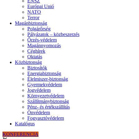
ENSZ
Európai Unió
NATO
Terror
Magánbiztonság
Polgárőrség
Pályázatok – közbeszerzés
Őrzés-védelem
Magánnyomozás
Céghírek
Oktatás
Közbiztonság
Biztosítók
Energiabiztonság
Élelmiszer-biztonság
Gyermekvédelem
Jogvédelem
Környezetvédelem
Szállítmánybiztonság
Pénz- és értékszállítás
Önvédelem
Fogyasztóvédelem
Katalógus
KONFERENCIA