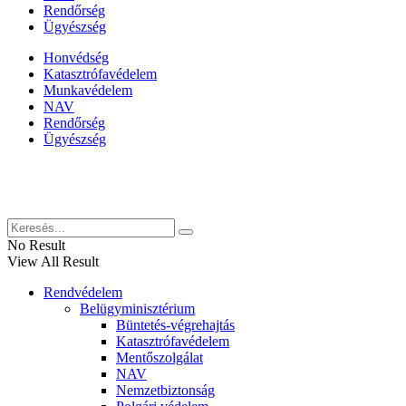
Rendőrség
Ügyészség
Honvédség
Katasztrófavédelem
Munkavédelem
NAV
Rendőrség
Ügyészség
Híreinket szemlézi
No Result
View All Result
Rendvédelem
Belügyminisztérium
Büntetés-végrehajtás
Katasztrófavédelem
Mentőszolgálat
NAV
Nemzetbiztonság