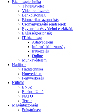
Biztonságtechnika
Távfelügyelet
Video rendszerek
Bankbiztonság
Biometrikus azonosítás
Csomagvizsgáló rendszerek
Egyenruha és védelmi eszközök
Egészségbiztonság
IT-biztonság
Adatvédelem
Információ-biztonság
Iratkezelés
Online
Munkavédelem
Hadiipar
Haditechnika
Honvédelem
Fegyverkezés
Külföld
ENSZ
Európai Unió
NATO
Terror
Magánbiztonság
Polgárőrség