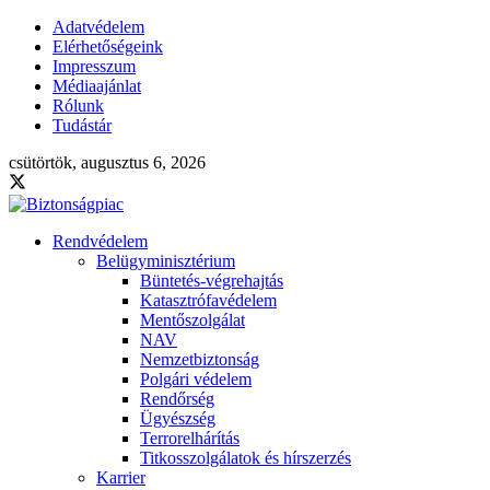
Adatvédelem
Elérhetőségeink
Impresszum
Médiaajánlat
Rólunk
Tudástár
csütörtök, augusztus 6, 2026
Rendvédelem
Belügyminisztérium
Büntetés-végrehajtás
Katasztrófavédelem
Mentőszolgálat
NAV
Nemzetbiztonság
Polgári védelem
Rendőrség
Ügyészség
Terrorelhárítás
Titkosszolgálatok és hírszerzés
Karrier