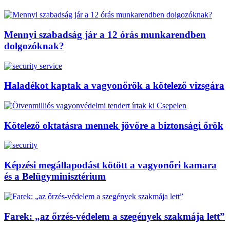
Mennyi szabadság jár a 12 órás munkarendben
dolgozóknak?
Haladékot kaptak a vagyonőrök a kötelező vizsgára
Kötelező oktatásra mennek jövőre a biztonsági őrök
Képzési megállapodást kötött a vagyonőri kamara
és a Belügyminisztérium
Farek: „az őrzés-védelem a szegények szakmája lett”