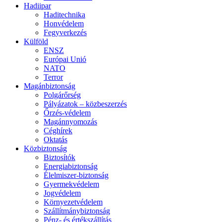
Hadiipar
Haditechnika
Honvédelem
Fegyverkezés
Külföld
ENSZ
Európai Unió
NATO
Terror
Magánbiztonság
Polgárőrség
Pályázatok – közbeszerzés
Őrzés-védelem
Magánnyomozás
Céghírek
Oktatás
Közbiztonság
Biztosítók
Energiabiztonság
Élelmiszer-biztonság
Gyermekvédelem
Jogvédelem
Környezetvédelem
Szállítmánybiztonság
Pénz- és értékszállítás