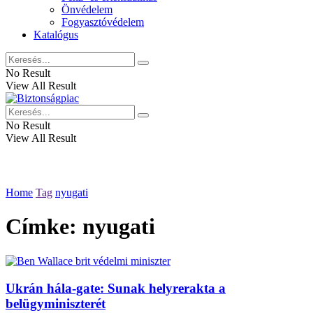
Önvédelem
Fogyasztóvédelem
Katalógus
No Result
View All Result
No Result
View All Result
Home
Tag
nyugati
Címke:
nyugati
Ukrán hála-gate: Sunak helyrerakta a
belügyminiszterét