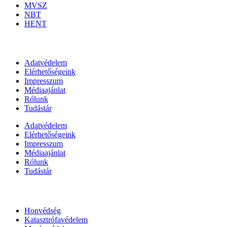
MVSZ
NBT
HENT
Információk
Adatvédelem
Elérhetőségeink
Impresszum
Médiaajánlat
Rólunk
Tudástár
Adatvédelem
Elérhetőségeink
Impresszum
Médiaajánlat
Rólunk
Tudástár
Állami szervezetek
Honvédség
Katasztrófavédelem