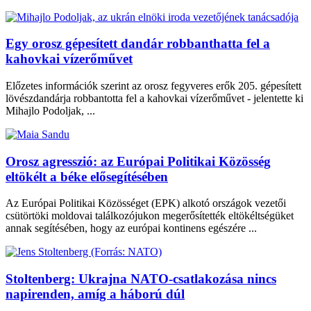
Egy orosz gépesített dandár robbanthatta fel a
kahovkai vízerőművet
Előzetes információk szerint az orosz fegyveres erők 205. gépesített
lövészdandárja robbantotta fel a kahovkai vízerőművet - jelentette ki
Mihajlo Podoljak, ...
Orosz agresszió: az Európai Politikai Közösség
eltökélt a béke elősegítésében
Az Európai Politikai Közösséget (EPK) alkotó országok vezetői
csütörtöki moldovai találkozójukon megerősítették eltökéltségüket
annak segítésében, hogy az európai kontinens egészére ...
Stoltenberg: Ukrajna NATO-csatlakozása nincs
napirenden, amíg a háború dúl