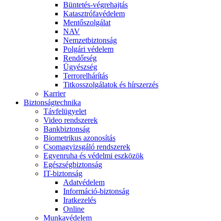
Büntetés-végrehajtás
Katasztrófavédelem
Mentőszolgálat
NAV
Nemzetbiztonság
Polgári védelem
Rendőrség
Ügyészség
Terrorelhárítás
Titkosszolgálatok és hírszerzés
Karrier
Biztonságtechnika
Távfelügyelet
Video rendszerek
Bankbiztonság
Biometrikus azonosítás
Csomagvizsgáló rendszerek
Egyenruha és védelmi eszközök
Egészségbiztonság
IT-biztonság
Adatvédelem
Információ-biztonság
Iratkezelés
Online
Munkavédelem