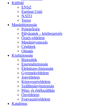
Külföld
ENSZ
Európai Unió
NATO
Terror
Magánbiztonság
Polgárőrség
Pályázatok – közbeszerzés
Őrzés-védelem
Magánnyomozás
Céghírek
Oktatás
Közbiztonság
Biztosítók
Energiabiztonság
Élelmiszer-biztonság
Gyermekvédelem
Jogvédelem
Környezetvédelem
Szállítmánybiztonság
Pénz- és értékszállítás
Önvédelem
Fogyasztóvédelem
Katalógus