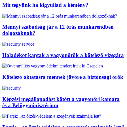
Mit tegyünk ha kigyullad a kémény?
Mennyi szabadság jár a 12 órás munkarendben
dolgozóknak?
Haladékot kaptak a vagyonőrök a kötelező vizsgára
Kötelező oktatásra mennek jövőre a biztonsági őrök
Képzési megállapodást kötött a vagyonőri kamara
és a Belügyminisztérium