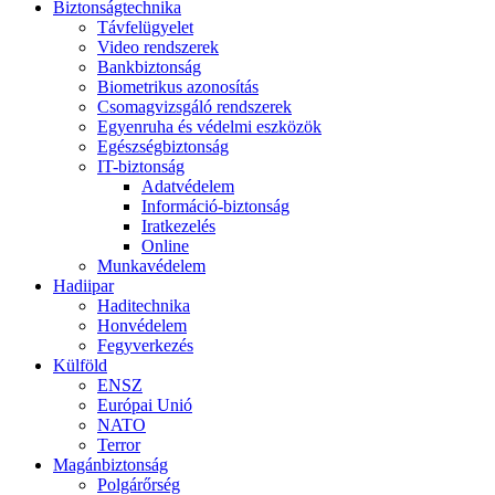
Biztonságtechnika
Távfelügyelet
Video rendszerek
Bankbiztonság
Biometrikus azonosítás
Csomagvizsgáló rendszerek
Egyenruha és védelmi eszközök
Egészségbiztonság
IT-biztonság
Adatvédelem
Információ-biztonság
Iratkezelés
Online
Munkavédelem
Hadiipar
Haditechnika
Honvédelem
Fegyverkezés
Külföld
ENSZ
Európai Unió
NATO
Terror
Magánbiztonság
Polgárőrség