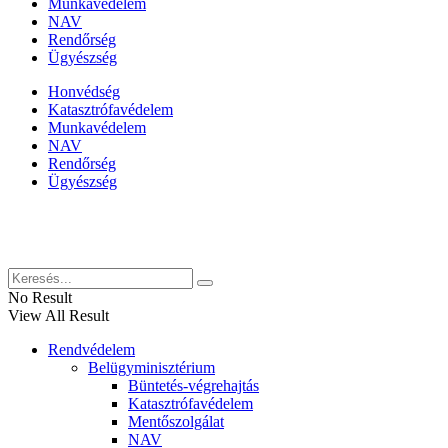
Munkavédelem
NAV
Rendőrség
Ügyészség
Honvédség
Katasztrófavédelem
Munkavédelem
NAV
Rendőrség
Ügyészség
Híreinket szemlézi
No Result
View All Result
Rendvédelem
Belügyminisztérium
Büntetés-végrehajtás
Katasztrófavédelem
Mentőszolgálat
NAV