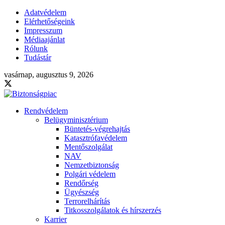
Adatvédelem
Elérhetőségeink
Impresszum
Médiaajánlat
Rólunk
Tudástár
vasárnap, augusztus 9, 2026
Rendvédelem
Belügyminisztérium
Büntetés-végrehajtás
Katasztrófavédelem
Mentőszolgálat
NAV
Nemzetbiztonság
Polgári védelem
Rendőrség
Ügyészség
Terrorelhárítás
Titkosszolgálatok és hírszerzés
Karrier