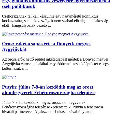
Egy globális konfliktus veszélyeire figyelmeztetnek a
cseh politikusok
Csehországnak fel kell készülnie egy nagyméretű konfliktus
kockázataira, s ennek veszélyeit nem szabad elhallgatni a lakosság
előtt - hangsúlyozták vezető ...
Orosz rakétacsapás érte a Donyeck megyei
Avgyijivkát
Az orosz erők hétfő reggel rakétacsapást mértek a Donyec megyei
Avgyijivka városra, eltaláltak egy többemeletes lakóépületet és egy
kultúrházat, a ...
Putyin: július 7-8-án kezdődik meg az orosz
atomfegyverek Fehéroroszországba telepítése
Július 7-8-án kezdődik meg az orosz atomfegyverek
Fehéroroszországba telepítése - jelentette ki Putyin a fehérorosz
hivatali partnerével, Aljakszandr Lukasenkával folytatott ...