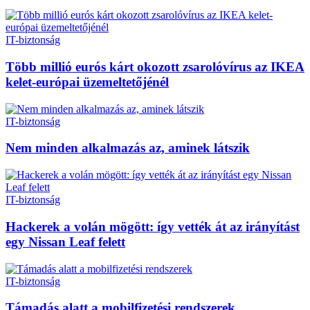
IT-biztonság
Több millió eurós kárt okozott zsarolóvírus az IKEA
kelet-európai üzemeltetőjénél
IT-biztonság
Nem minden alkalmazás az, aminek látszik
IT-biztonság
Hackerek a volán mögött: így vették át az irányítást
egy Nissan Leaf felett
IT-biztonság
Támadás alatt a mobilfizetési rendszerek