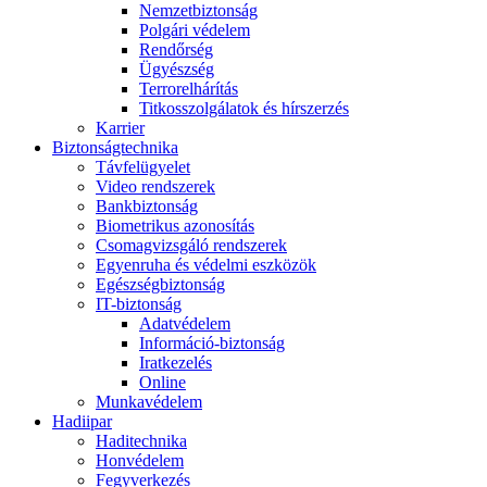
Nemzetbiztonság
Polgári védelem
Rendőrség
Ügyészség
Terrorelhárítás
Titkosszolgálatok és hírszerzés
Karrier
Biztonságtechnika
Távfelügyelet
Video rendszerek
Bankbiztonság
Biometrikus azonosítás
Csomagvizsgáló rendszerek
Egyenruha és védelmi eszközök
Egészségbiztonság
IT-biztonság
Adatvédelem
Információ-biztonság
Iratkezelés
Online
Munkavédelem
Hadiipar
Haditechnika
Honvédelem
Fegyverkezés