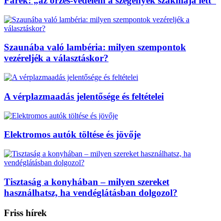
Farek: „az őrzés-védelem a szegények szakmája lett”
Szaunába való lambéria: milyen szempontok
vezéreljék a választáskor?
A vérplazmaadás jelentősége és feltételei
Elektromos autók töltése és jövője
Tisztaság a konyhában – milyen szereket
használhatsz, ha vendéglátásban dolgozol?
Friss hírek