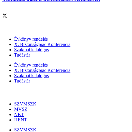
Szolgáltatásaink
Évkönyv rendelés
X. Biztonságpiac Konferencia
Szakmai katalógus
Tudástár
Évkönyv rendelés
X. Biztonságpiac Konferencia
Szakmai katalógus
Tudástár
Szakmai szervezetek
SZVMSZK
MVSZ
NBT
HENT
SZVMSZK