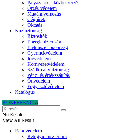
Pályázatok – közbeszerzés
Őrzés-védelem
Magánnyomozás
Céghírek
Oktatás
Közbiztonság
Biztosítók
Energiabiztonság
Élelmiszer-biztonság
Gyermekvédelem
Jogvédelem
Környezetvédelem
Szállítmánybiztonság
Pénz- és értékszállítás
Önvédelem
Fogyasztóvédelem
Katalógus
KONFERENCIA
No Result
View All Result
Rendvédelem
Belügyminisztérium