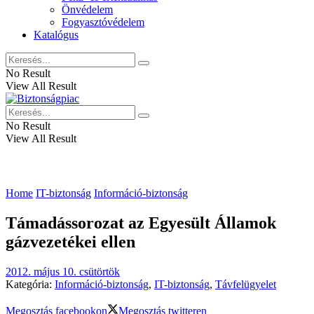
Önvédelem
Fogyasztóvédelem
Katalógus
No Result
View All Result
No Result
View All Result
Home
IT-biztonság
Információ-biztonság
Támadássorozat az Egyesült Államok
gázvezetékei ellen
2012. május 10. csütörtök
Kategória:
Információ-biztonság
,
IT-biztonság
,
Távfelügyelet
Megosztás facebookon
Megosztás twitteren