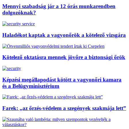
Mennyi szabadság jár a 12 órás munkarendben
dolgozóknak?
Haladékot kaptak a vagyonőrök a kötelező vizsgára
Kötelező oktatásra mennek jövőre a biztonsági őrök
Képzési megállapodást kötött a vagyonőri kamara
és a Belügyminisztérium
Farek: „az őrzés-védelem a szegények szakmája lett”