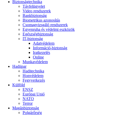
Biztonságtechnika
Távfelügyelet
Video rendszerek
Bankbiztonság
Biometrikus azonosítás
Csomagvizsgáló rendszerek
Egyenruha és védelmi eszközök
Egészségbiztonság
IT-biztonság
Adatvédelem
Információ-biztonság
Iratkezelés
Online
Munkavédelem
Hadiipar
Haditechnika
Honvédelem
Fegyverkezés
Külföld
ENSZ
Európai Unió
NATO
Terror
Magánbiztonság
Polgárőrség