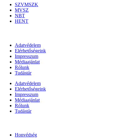
SZVMSZK
MVSZ
NBT
HENT
Információk
Adatvédelem
Elérhetőségeink
Impresszum
Médiaajánlat
Rólunk
Tudástár
Adatvédelem
Elérhetőségeink
Impresszum
Médiaajánlat
Rólunk
Tudástár
Állami szervezetek
Honvédség