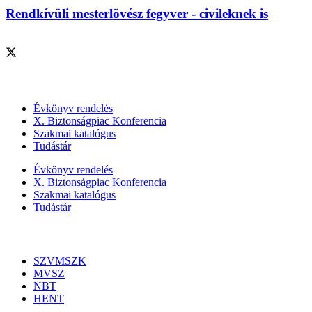
Rendkívüli mesterlövész fegyver - civileknek is
Szolgáltatásaink
Évkönyv rendelés
X. Biztonságpiac Konferencia
Szakmai katalógus
Tudástár
Évkönyv rendelés
X. Biztonságpiac Konferencia
Szakmai katalógus
Tudástár
Szakmai szervezetek
SZVMSZK
MVSZ
NBT
HENT