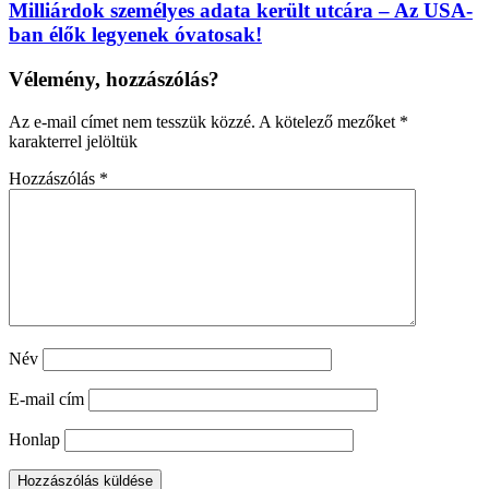
Milliárdok személyes adata került utcára – Az USA-
ban élők legyenek óvatosak!
Vélemény, hozzászólás?
Az e-mail címet nem tesszük közzé.
A kötelező mezőket
*
karakterrel jelöltük
Hozzászólás
*
Név
E-mail cím
Honlap