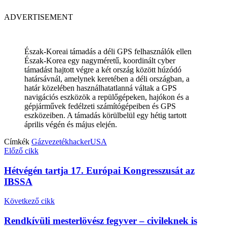
ADVERTISEMENT
Észak-Koreai támadás a déli GPS felhasználók ellen
Észak-Korea egy nagyméretű, koordinált cyber
támadást hajtott végre a két ország között húzódó
határsávnál, amelynek keretében a déli országban, a
határ közelében használhatatlanná váltak a GPS
navigációs eszközök a repülőgépeken, hajókon és a
gépjárművek fedélzeti számítógépeiben és GPS
eszközeiben. A támadás körülbelül egy hétig tartott
április végén és május elején.
Címkék
Gázvezeték
hacker
USA
Előző cikk
Hétvégén tartja 17. Európai Kongresszusát az
IBSSA
Következő cikk
Rendkívüli mesterlövész fegyver – civileknek is