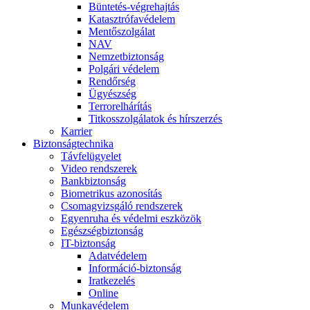
Büntetés-végrehajtás
Katasztrófavédelem
Mentőszolgálat
NAV
Nemzetbiztonság
Polgári védelem
Rendőrség
Ügyészség
Terrorelhárítás
Titkosszolgálatok és hírszerzés
Karrier
Biztonságtechnika
Távfelügyelet
Video rendszerek
Bankbiztonság
Biometrikus azonosítás
Csomagvizsgáló rendszerek
Egyenruha és védelmi eszközök
Egészségbiztonság
IT-biztonság
Adatvédelem
Információ-biztonság
Iratkezelés
Online
Munkavédelem