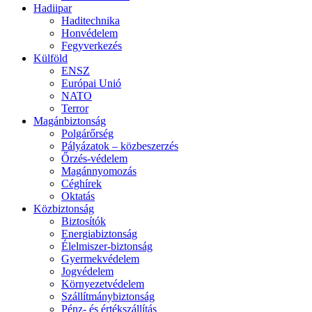
Hadiipar
Haditechnika
Honvédelem
Fegyverkezés
Külföld
ENSZ
Európai Unió
NATO
Terror
Magánbiztonság
Polgárőrség
Pályázatok – közbeszerzés
Őrzés-védelem
Magánnyomozás
Céghírek
Oktatás
Közbiztonság
Biztosítók
Energiabiztonság
Élelmiszer-biztonság
Gyermekvédelem
Jogvédelem
Környezetvédelem
Szállítmánybiztonság
Pénz- és értékszállítás