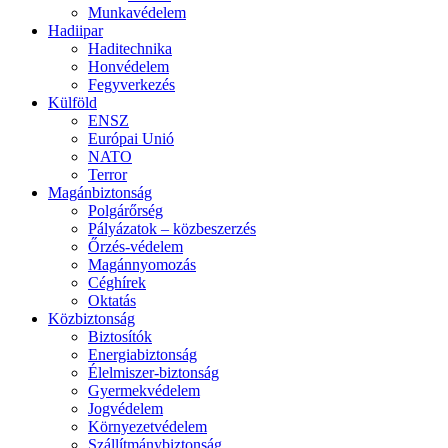
Munkavédelem
Hadiipar
Haditechnika
Honvédelem
Fegyverkezés
Külföld
ENSZ
Európai Unió
NATO
Terror
Magánbiztonság
Polgárőrség
Pályázatok – közbeszerzés
Őrzés-védelem
Magánnyomozás
Céghírek
Oktatás
Közbiztonság
Biztosítók
Energiabiztonság
Élelmiszer-biztonság
Gyermekvédelem
Jogvédelem
Környezetvédelem
Szállítmánybiztonság