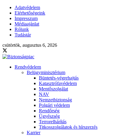
Adatvédelem
Elérhetőségeink
Impresszum
Médiaajánlat
Rólunk
Tudástár
csütörtök, augusztus 6, 2026
Rendvédelem
Belügyminisztérium
Büntetés-végrehajtás
Katasztrófavédelem
Mentőszolgálat
NAV
Nemzetbiztonság
Polgári védelem
Rendőrség
Ügyészség
Terrorelhárítás
Titkosszolgálatok és hírszerzés
Karrier