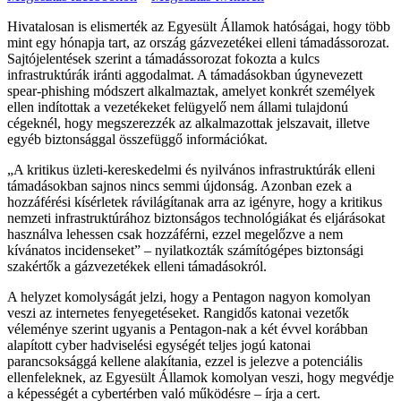
Hivatalosan is elismerték az Egyesült Államok hatóságai, hogy több
mint egy hónapja tart, az ország gázvezetékei elleni támadássorozat.
Sajtójelentések szerint a támadássorozat fokozta a kulcs
infrastruktúrák iránti aggodalmat. A támadásokban úgynevezett
spear-phishing módszert alkalmaztak, amelyet konkrét személyek
ellen indítottak a vezetékeket felügyelő nem állami tulajdonú
cégeknél, hogy megszerezzék az alkalmazottak jelszavait, illetve
egyéb biztonsággal összefüggő információkat.
„A kritikus üzleti-kereskedelmi és nyilvános infrastruktúrák elleni
támadásokban sajnos nincs semmi újdonság. Azonban ezek a
hozzáférési kísérletek rávilágítanak arra az igényre, hogy a kritikus
nemzeti infrastruktúrához biztonságos technológiákat és eljárásokat
használva lehessen csak hozzáférni, ezzel megelőzve a nem
kívánatos incidenseket” – nyilatkozták számítógépes biztonsági
szakértők a gázvezetékek elleni támadásokról.
A helyzet komolyságát jelzi, hogy a Pentagon nagyon komolyan
veszi az internetes fenyegetéseket. Rangidős katonai vezetők
véleménye szerint ugyanis a Pentagon-nak a két évvel korábban
alapított cyber hadviselési egységét teljes jogú katonai
parancsoksággá kellene alakítania, ezzel is jelezve a potenciális
ellenfeleknek, az Egyesült Államok komolyan veszi, hogy megvédje
a képességét a cybertérben való működésre – írja a cert.