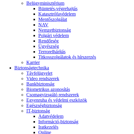
Belügyminisztérium
Büntetés-végrehajtás
Katasztrófavédelem
Mentőszolgálat
NAV
Nemzetbiztonság
Polgári védelem
Rendőrség
Ügyészség
Terrorelhárítás
Titkosszolgálatok és hírszerzés
Karrier
Biztonságtechnika
Távfelügyelet
Video rendszerek
Bankbiztonság
Biometrikus azonosítás
Csomagvizsgáló rendszerek
Egyenruha és védelmi eszközök
Egészségbiztonság
IT-biztonság
Adatvédelem
Információ-biztonság
Iratkezelés
Online