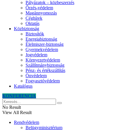
Pályázatok – közbeszerzés
Őrzés-védelem
Magánnyomozás
Céghírek
Oktatás
Közbiztonság
Biztosítók
Energiabiztonság
Élelmiszer-biztonság
Gyermekvédelem
Jogvédelem
Környezetvédelem
Szállítmánybiztonság
Pénz- és értékszállítás
Önvédelem
Fogyasztóvédelem
Katalógus
KONFERENCIA
No Result
View All Result
Rendvédelem
Belügyminisztérium