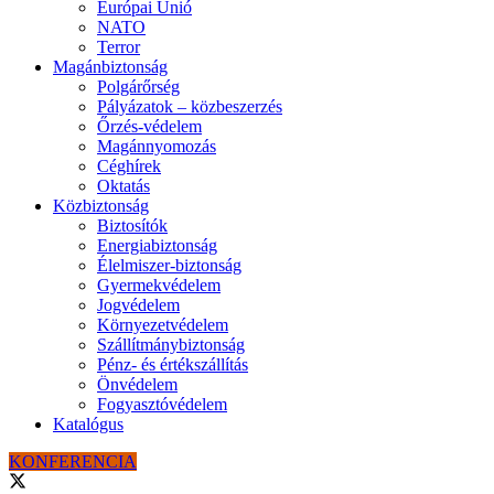
Európai Unió
NATO
Terror
Magánbiztonság
Polgárőrség
Pályázatok – közbeszerzés
Őrzés-védelem
Magánnyomozás
Céghírek
Oktatás
Közbiztonság
Biztosítók
Energiabiztonság
Élelmiszer-biztonság
Gyermekvédelem
Jogvédelem
Környezetvédelem
Szállítmánybiztonság
Pénz- és értékszállítás
Önvédelem
Fogyasztóvédelem
Katalógus
KONFERENCIA