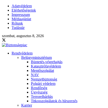
Adatvédelem
Elérhetőségeink
Impresszum
Médiaajánlat
Rólunk
Tudástár
szombat, augusztus 8, 2026
Rendvédelem
Belügyminisztérium
Büntetés-végrehajtás
Katasztrófavédelem
Mentőszolgálat
NAV
Nemzetbiztonság
Polgári védelem
Rendőrség
Ügyészség
Terrorelhárítás
Titkosszolgálatok és hírszerzés
Karrier