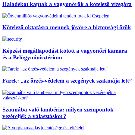
Haladékot kaptak a vagyonőrök a kötelező vizsgára
Kötelező oktatásra mennek jövőre a biztonsági őrök
Képzési megállapodást kötött a vagyonőri kamara
és a Belügyminisztérium
Farek: „az őrzés-védelem a szegények szakmája lett”
Szaunába való lambéria: milyen szempontok
vezéreljék a választáskor?