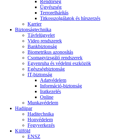
Rendőrség
Ügyészség
Terrorelhárítás
Titkosszolgálatok és hírszerzés
Karrier
Biztonságtechnika
Távfelügyelet
Video rendszerek
Bankbiztonság
Biometrikus azonosítás
Csomagvizsgáló rendszerek
Egyenruha és védelmi eszközök
Egészségbiztonság
IT-biztonság
Adatvédelem
Információ-biztonság
Iratkezelés
Online
Munkavédelem
Hadiipar
Haditechnika
Honvédelem
Fegyverkezés
Külföld
ENSZ