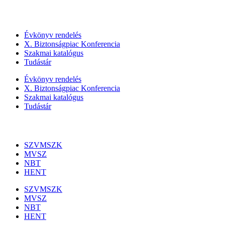
Szolgáltatásaink
Évkönyv rendelés
X. Biztonságpiac Konferencia
Szakmai katalógus
Tudástár
Évkönyv rendelés
X. Biztonságpiac Konferencia
Szakmai katalógus
Tudástár
Szakmai szervezetek
SZVMSZK
MVSZ
NBT
HENT
SZVMSZK
MVSZ
NBT
HENT