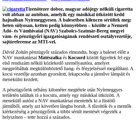
Tizenötezer doboz, magyar adójegy nélküli cigaretta
volt abban az autóban, amelyik egy másikkal ütközött kedd
hajnalban Nyírmeggyesen. A balesetben kilencen sérültek meg:
heten súlyosan, ketten pedig könnyebben – közölte a Nemzeti
Adó- és Vámhivatal (NAV) Szabolcs-Szatmár-Bereg megyei
vám- és pénzügyőri igazgatóságának rendészeti osztályvezetője,
sajtóreferense az MTI-vel.
Dávid Zoltán
pénzügyőr százados elmondta, hogy a baleset előtt a
NAV munkatársai
Mátészalka
és
Kocsord
között figyeltek fel egy
első rendszám nélkül közlekedő személyautóra, amelyet
megpróbáltak megkülönböztető hang- és fényjelzéssel megállítani. A
kocsi vezetője azonban gyorsított, lekapcsolta a járműve lámpáit és
menekülni kezdett.
A pénzügyőrök néhány kilométer megtétele után Nyírmeggyes
területén találtak rá a kocsira, amely egy másikkal ütközött. A
menekülő autóst a NAV munkatársai mentették ki a füstölő
járműből, amely azt követően lángba borult. A tűzoltók és a mentők
kiérkezéséig a pénzügyőrök a többi sérült mentését végezték a
helyszínen – tette hozzá a százados.