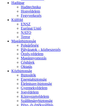
Hadiipar
Haditechnika
Honvédelem
Fegyverkezés
Külföld
ENSZ
Európai Unió
NATO
Terror
Magánbiztonság
Polgárőrség
Pályázatok – közbeszerzés
Őrzés-védelem
Magánnyomozás
Céghírek
Oktatás
Közbiztonság
Biztosítók
Energiabiztonság
Élelmiszer-biztonság
Gyermekvédelem
Jogvédelem
Környezetvédelem
Szállítmánybiztonság
Pénz- és értékszállítás