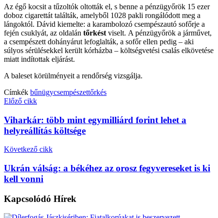
Az égő kocsit a tűzoltók oltották el, s benne a pénzügyőrök 15 ezer
doboz cigarettát találták, amelyből 1028 pakli rongálódott meg a
lángoktól. Dávid kiemelte: a karambolozó csempészautó sofőrje a
fején csuklyát, az oldalán
tőrkést
viselt. A pénzügyőrök a járművet,
a csempészett dohányárut lefoglalták, a sofőr ellen pedig – aki
súlyos sérülésekkel került kórházba – költségvetési csalás elkövetése
miatt indítottak eljárást.
A baleset körülményeit a rendőrség vizsgálja.
Címkék
bűnügy
csempészet
tőrkés
Előző cikk
Viharkár: több mint egymilliárd forint lehet a
helyreállítás költsége
Következő cikk
Ukrán válság: a békéhez az orosz fegyvereseket is ki
kell vonni
Kapcsolódó
Hírek