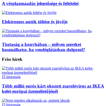
A vérplazmaadás jelentősége és feltételei
Elektromos autók töltése és jövője
Tisztaság a konyhában – milyen szereket
használhatsz, ha vendéglátásban dolgozol?
Friss hírek
IT-biztonság
Több millió eurós kárt okozott zsarolóvírus az IKEA
kelet-európai üzemeltetőjénél
IT-biztonság