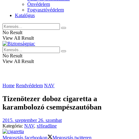
Önvédelem
Fogyasztóvédelem
Katalógus
No Result
View All Result
No Result
View All Result
Home
Rendvédelem
NAV
Tizenötezer doboz cigaretta a
karambolozó csempészautóban
2015. szeptember 26. szombat
Kategória:
NAV
,
xHeadline
Megosztás facebookon
Megosztás twitteren