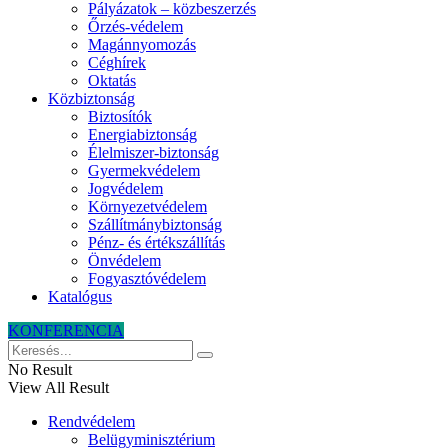
Pályázatok – közbeszerzés
Őrzés-védelem
Magánnyomozás
Céghírek
Oktatás
Közbiztonság
Biztosítók
Energiabiztonság
Élelmiszer-biztonság
Gyermekvédelem
Jogvédelem
Környezetvédelem
Szállítmánybiztonság
Pénz- és értékszállítás
Önvédelem
Fogyasztóvédelem
Katalógus
KONFERENCIA
No Result
View All Result
Rendvédelem
Belügyminisztérium