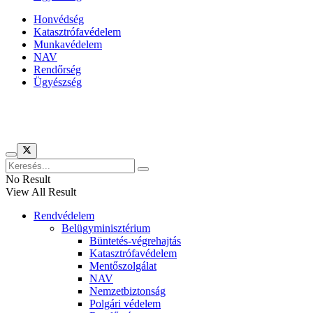
Honvédség
Katasztrófavédelem
Munkavédelem
NAV
Rendőrség
Ügyészség
Híreinket szemlézi
No Result
View All Result
Rendvédelem
Belügyminisztérium
Büntetés-végrehajtás
Katasztrófavédelem
Mentőszolgálat
NAV
Nemzetbiztonság
Polgári védelem