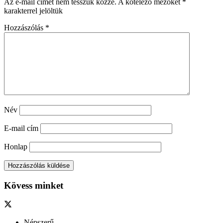
Az e-mail címet nem tesszük közzé.
A kötelező mezőket
*
karakterrel jelöltük
Hozzászólás
*
Név
E-mail cím
Honlap
Kövess minket
Népszerű