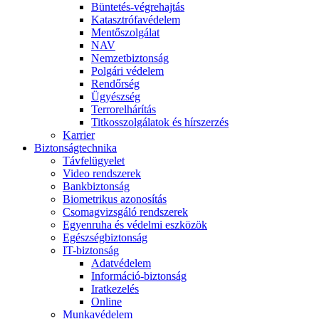
Büntetés-végrehajtás
Katasztrófavédelem
Mentőszolgálat
NAV
Nemzetbiztonság
Polgári védelem
Rendőrség
Ügyészség
Terrorelhárítás
Titkosszolgálatok és hírszerzés
Karrier
Biztonságtechnika
Távfelügyelet
Video rendszerek
Bankbiztonság
Biometrikus azonosítás
Csomagvizsgáló rendszerek
Egyenruha és védelmi eszközök
Egészségbiztonság
IT-biztonság
Adatvédelem
Információ-biztonság
Iratkezelés
Online
Munkavédelem