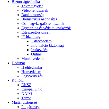
Biztonságtechnika
Távfelügyelet
Video rendszerek
Bankbiztonság
Biometrikus azonosítás
Csomagvizsgáló rendszerek
Egyenruha és védelmi eszközök
Egészségbiztonság
IT-biztonság
Adatvédelem
Információ-biztonság
Iratkezelés
Online
Munkavédelem
Hadiipar
Haditechnika
Honvédelem
Fegyverkezés
Külföld
ENSZ
Európai Unió
NATO
Terror
Magánbiztonság
Polgárőrség