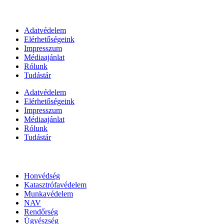
Információk
Adatvédelem
Elérhetőségeink
Impresszum
Médiaajánlat
Rólunk
Tudástár
Adatvédelem
Elérhetőségeink
Impresszum
Médiaajánlat
Rólunk
Tudástár
Állami szervezetek
Honvédség
Katasztrófavédelem
Munkavédelem
NAV
Rendőrség
Ügyészség