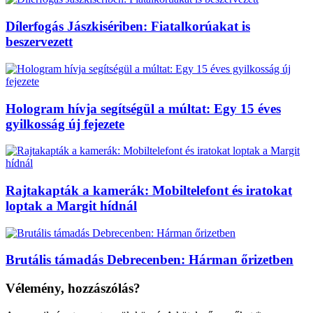
Dílerfogás Jászkisériben: Fiatalkorúakat is
beszervezett
Hologram hívja segítségül a múltat: Egy 15 éves
gyilkosság új fejezete
Rajtakapták a kamerák: Mobiltelefont és iratokat
loptak a Margit hídnál
Brutális támadás Debrecenben: Hárman őrizetben
Vélemény, hozzászólás?