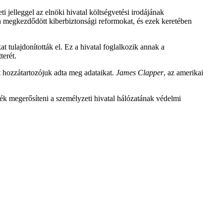
i jelleggel az elnöki hivatal költségvetési irodájának
n megkezdődött kiberbiztonsági reformokat, és ezek keretében
 tulajdonították el. Ez a hivatal foglalkozik annak a
terét.
t hozzátartozójuk adta meg adataikat.
James Clapper
, az amerikai
ék megerősíteni a személyzeti hivatal hálózatának védelmi