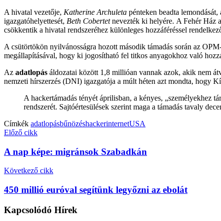
A hivatal vezetője,
Katherine Archuleta
pénteken beadta lemondását,
igazgatóhelyettesét,
Beth Cobertet
nevezték ki helyére. A Fehér Ház a
csökkentik a hivatal rendszeréhez különleges hozzáféréssel rendelkez
A csütörtökön nyilvánosságra hozott második támadás során az OPM-nél 
megállapításával, hogy ki jogosítható fel titkos anyagokhoz való hozzá
Az
adatlopás
áldozatai között 1,8 millióan vannak azok, akik nem át
nemzeti hírszerzés (DNI) igazgatója a múlt héten azt mondta, hogy Kí
A hackertámadás tényét áprilisban, a kényes, „személyekhez tár
rendszerét. Sajtóértesülések szerint maga a támadás tavaly dece
Címkék
adatlopás
bűnözés
hacker
internet
USA
Előző cikk
A nap képe: migránsok Szabadkán
Következő cikk
450 millió euróval segítünk legyőzni az ebolát
Kapcsolódó
Hírek