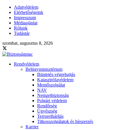
Adatvédelem
Elérhetőségeink
Impresszum
Médiaajánlat
Rólunk
Tudástár
szombat, augusztus 8, 2026
Rendvédelem
Belügyminisztérium
Büntetés-végrehajtás
Katasztrófavédelem
Mentőszolgálat
NAV
Nemzetbiztonság
Polgári védelem
Rendőrség
Ügyészség
Terrorelhárítás
Titkosszolgálatok és hírszerzés
Karrier