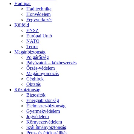
Hadiipar
Haditechnika
Honvédelem
Fegyverkezés
Külföld
ENSZ
Európai Unió
NATO
Terror
Magánbiztonság
Polgárőrség
Pályázatok – közbeszerzés
Őrzés-védelem
Magánnyomozás
Céghírek
Oktatás
Közbiztonság
Biztosítók
Energiabiztonság
Élelmiszer-biztonság
Gyermekvédelem
Jogvédelem
Környezetvédelem
Szállítmánybiztonság
Pénz- és értékszállítás