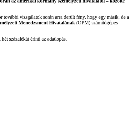
során az amerikai kormány személyzeti hivatalától – közölte
.
r további vizsgálatok során arra derült fény, hogy egy másik, de a
mélyzeti Menedzsment Hivatalának
(OPM) számítógépes
ét százalékát érinti az adatlopás.