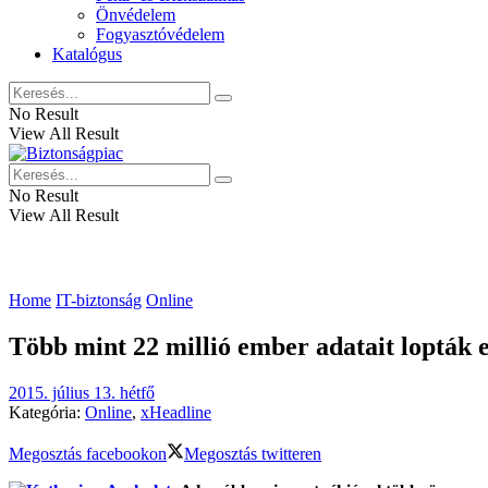
Önvédelem
Fogyasztóvédelem
Katalógus
No Result
View All Result
No Result
View All Result
Home
IT-biztonság
Online
Több mint 22 millió ember adatait lopták 
2015. július 13. hétfő
Kategória:
Online
,
xHeadline
Megosztás facebookon
Megosztás twitteren