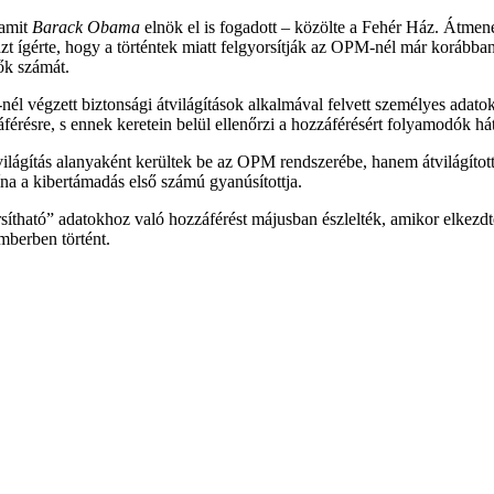
 amit
Barack Obama
elnök el is fogadott – közölte a Fehér Ház. Átmenet
zt ígérte, hogy a történtek miatt felgyorsítják az OPM-nél már korábba
ők számát.
végzett biztonsági átvilágítások alkalmával felvett személyes adatokat
férésre, s ennek keretein belül ellenőrzi a hozzáférésért folyamodók hát
világítás alanyaként kerültek be az OPM rendszerébe, hanem átvilágítot
na a kibertámadás első számú gyanúsítottja.
sítható” adatokhoz való hozzáférést májusban észlelték, amikor elkezdt
mberben történt.