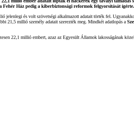
 22,1 millió ember adatait lopták el hackerek egy tavalyi támadás 
 Fehér Ház pedig a kiberbiztonsági reformok felgyorsítását ígérte
 jelenlegi és volt szövetségi alkalmazott adatait törték fel. Ugyanakko
vábbi 21,5 millió személy adatait szerezték meg. Mindkét adatlopás a
Sze
szesen 22,1 millió embert, azaz az Egyesült Államok lakosságának közel h