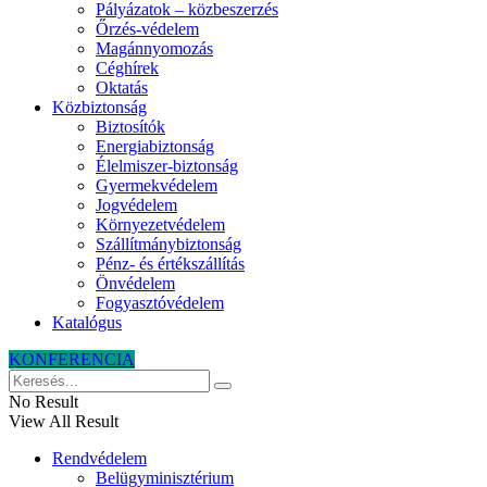
Pályázatok – közbeszerzés
Őrzés-védelem
Magánnyomozás
Céghírek
Oktatás
Közbiztonság
Biztosítók
Energiabiztonság
Élelmiszer-biztonság
Gyermekvédelem
Jogvédelem
Környezetvédelem
Szállítmánybiztonság
Pénz- és értékszállítás
Önvédelem
Fogyasztóvédelem
Katalógus
KONFERENCIA
No Result
View All Result
Rendvédelem
Belügyminisztérium