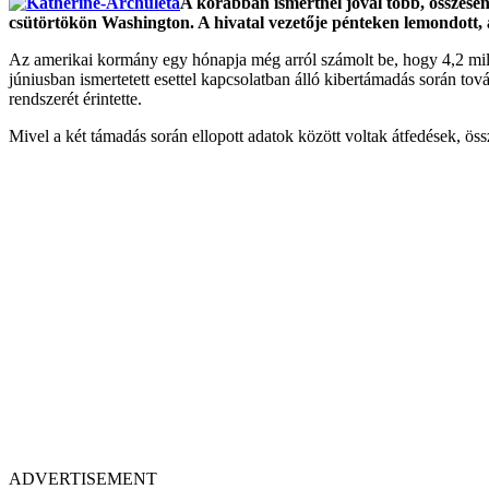
A korábban ismertnél jóval több, összesen
csütörtökön Washington. A hivatal vezetője pénteken lemondott, a
Az amerikai kormány egy hónapja még arról számolt be, hogy 4,2 millió
júniusban ismertetett esettel kapcsolatban álló kibertámadás során to
rendszerét érintette.
Mivel a két támadás során ellopott adatok között voltak átfedések, ös
ADVERTISEMENT