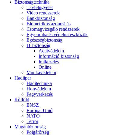
Biztonságtechnika
Távfelügyelet
Video rendszerek
Bankbiztonság
Biometrikus azonosítás
Csomagvizsgáló rendszerek
Egyenruha és védelmi eszközök
Egészségbiztonság
IT-biztonság
Adatvédelem
Információ-biztonság
Iratkezelés
Online
Munkavédelem
Hadiipar
Haditechnika
Honvédelem
Fegyverkezés
Külföld
ENSZ
Európai Unió
NATO
Terror
Magánbiztonság
Polgárőrség