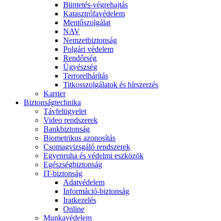
Büntetés-végrehajtás
Katasztrófavédelem
Mentőszolgálat
NAV
Nemzetbiztonság
Polgári védelem
Rendőrség
Ügyészség
Terrorelhárítás
Titkosszolgálatok és hírszerzés
Karrier
Biztonságtechnika
Távfelügyelet
Video rendszerek
Bankbiztonság
Biometrikus azonosítás
Csomagvizsgáló rendszerek
Egyenruha és védelmi eszközök
Egészségbiztonság
IT-biztonság
Adatvédelem
Információ-biztonság
Iratkezelés
Online
Munkavédelem