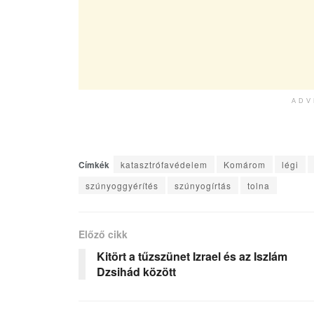
ADV
Címkék
katasztrófavédelem
Komárom
légi
szúnyoggyérítés
szúnyogírtás
tolna
Előző cikk
Kitört a tűzszünet Izrael és az Iszlám
Dzsihád között