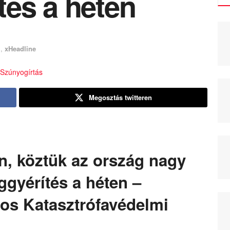
tés a héten
m
,
xHeadline
Megosztás twitteren
n, köztük az ország nagy
ggyérítés a héten –
gos Katasztrófavédelmi