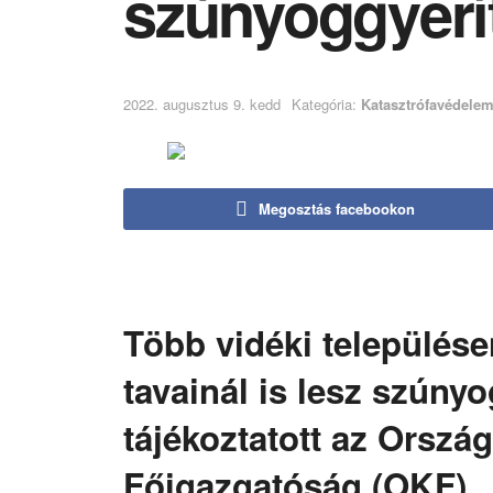
szúnyoggyérí
2022. augusztus 9. kedd
Kategória:
Katasztrófavédele
Megosztás facebookon
Több vidéki települése
tavainál is lesz szúnyo
tájékoztatott az Orszá
Főigazgatóság (OKF).