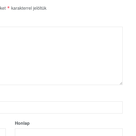
őket
karakterrel jelöltük
*
Honlap