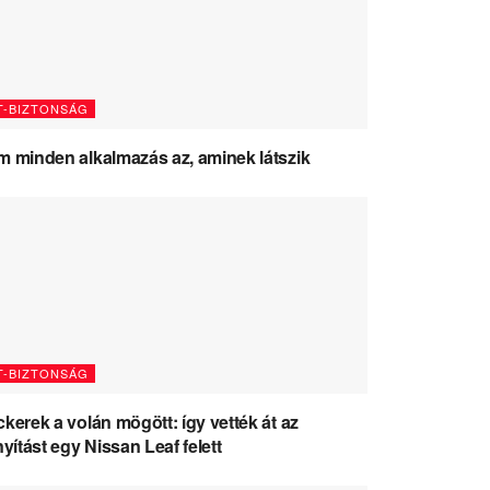
T-BIZTONSÁG
 minden alkalmazás az, aminek látszik
T-BIZTONSÁG
kerek a volán mögött: így vették át az
nyítást egy Nissan Leaf felett