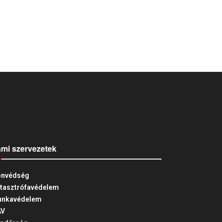
ami szervezetek
nvédség
tasztrófavédelem
nkavédelem
AV