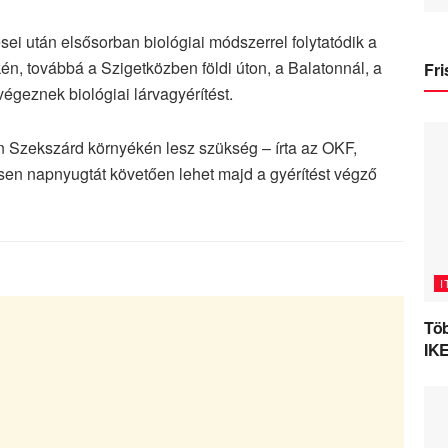
i után elsősorban biológiai módszerrel folytatódik a
n, továbbá a Szigetközben földi úton, a Balatonnál, a
Fri
végeznek biológiai lárvagyérítést.
en Szekszárd környékén lesz szükség – írta az OKF,
ésen napnyugtát követően lehet majd a gyérítést végző
I
Töb
IKE