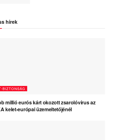
ss hírek
T-BIZTONSÁG
b millió eurós kárt okozott zsarolóvírus az
A kelet-európai üzemeltetőjénél