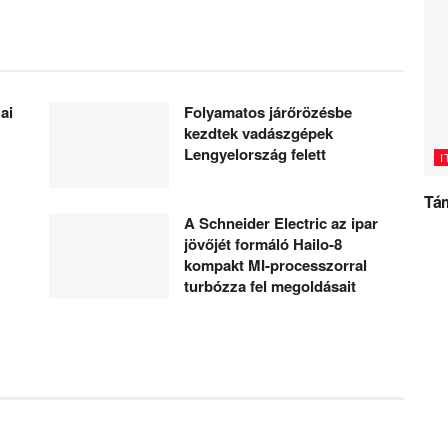
ai
Folyamatos járőrözésbe
kezdtek vadászgépek
Lengyelország felett
I
Tám
A Schneider Electric az ipar
jövőjét formáló Hailo-8
kompakt MI-processzorral
turbózza fel megoldásait