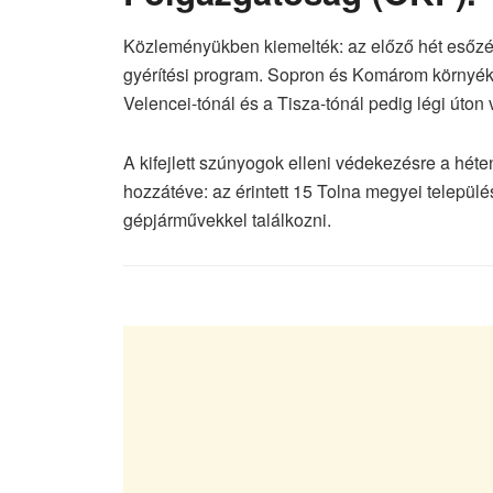
Közleményükben kiemelték: az előző hét esőzése
gyérítési program. Sopron és Komárom környéké
Velencei-tónál és a Tisza-tónál pedig légi úton 
A kifejlett szúnyogok elleni védekezésre a hét
hozzátéve: az érintett 15 Tolna megyei települ
gépjárművekkel találkozni.