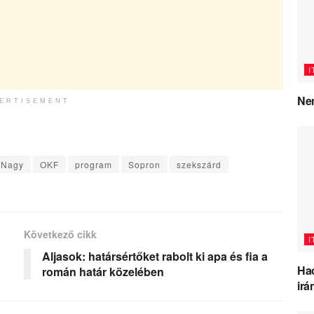
I
Nem
ERTISEMENT
Nagy
OKF
program
Sopron
szekszárd
Következő cikk
I
Aljasok: határsértőket rabolt ki apa és fia a
Hac
román határ közelében
irá