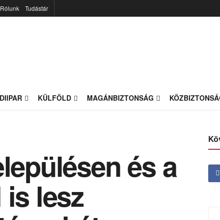
Rólunk
Tudástár
DIIPAR
KÜLFÖLD
MAGÁNBIZTONSÁG
KÖZBIZTONSÁ
Kö
elepülésen és a
 is lesz