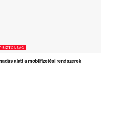
T-BIZTONSÁG
adás alatt a mobilfizetési rendszerek