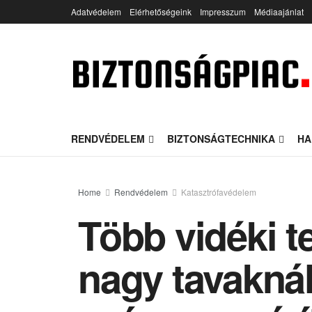
Adatvédelem
Elérhetőségeink
Impresszum
Médiaajánlat
RENDVÉDELEM
BIZTONSÁGTECHNIKA
HA
Home
Rendvédelem
Katasztrófavédelem
Több vidéki t
nagy tavaknál