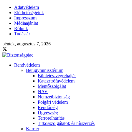
Adatvédelem
Elérhetőségeink
Impresszum
Médiaajánlat
Rólunk
Tudástár
péntek, augusztus 7, 2026
Rendvédelem
Belügyminisztérium
Büntetés-végrehajtás
Katasztrófavédelem
Mentőszolgálat
NAV
Nemzetbiztonság
Polgári védelem
Rendőrség
Ügyészség
Terrorelhárítás
Titkosszolgálatok és hírszerzés
Karrier