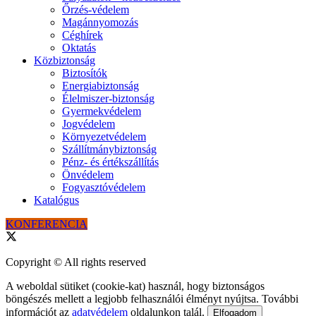
Őrzés-védelem
Magánnyomozás
Céghírek
Oktatás
Közbiztonság
Biztosítók
Energiabiztonság
Élelmiszer-biztonság
Gyermekvédelem
Jogvédelem
Környezetvédelem
Szállítmánybiztonság
Pénz- és értékszállítás
Önvédelem
Fogyasztóvédelem
Katalógus
KONFERENCIA
Copyright © All rights reserved
A weboldal sütiket (cookie-kat) használ, hogy biztonságos
böngészés mellett a legjobb felhasználói élményt nyújtsa. További
információt az
adatvédelem
oldalunkon talál.
Elfogadom