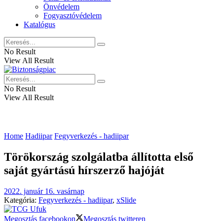
Önvédelem
Fogyasztóvédelem
Katalógus
No Result
View All Result
No Result
View All Result
Home
Hadiipar
Fegyverkezés - hadiipar
Törökország szolgálatba állította első
saját gyártású hírszerző hajóját
2022. január 16. vasárnap
Kategória:
Fegyverkezés - hadiipar
,
xSlide
Megosztás facebookon
Megosztás twitteren