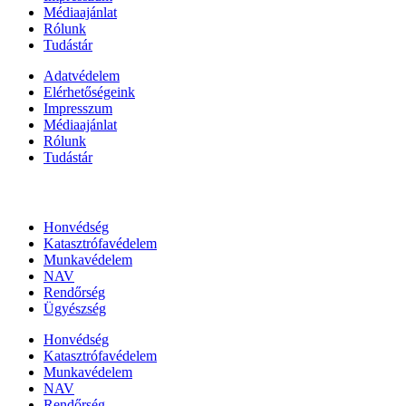
Médiaajánlat
Rólunk
Tudástár
Adatvédelem
Elérhetőségeink
Impresszum
Médiaajánlat
Rólunk
Tudástár
Állami szervezetek
Honvédség
Katasztrófavédelem
Munkavédelem
NAV
Rendőrség
Ügyészség
Honvédség
Katasztrófavédelem
Munkavédelem
NAV
Rendőrség