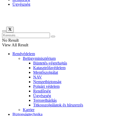
Ügyészség
Híreinket szemlézi
No Result
View All Result
Rendvédelem
Belügyminisztérium
Büntetés-végrehajtás
Katasztrófavédelem
Mentőszolgálat
NAV
Nemzetbiztonság
Polgári védelem
Rendőrség
Ügyészség
Terrorelhárítás
Titkosszolgálatok és hírszerzés
Karrier
Biztonságtechnika