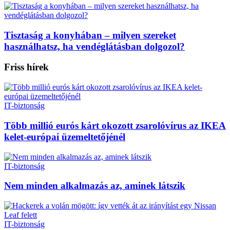
Tisztaság a konyhában – milyen szereket
használhatsz, ha vendéglátásban dolgozol?
Friss hírek
IT-biztonság
Több millió eurós kárt okozott zsarolóvírus az IKEA
kelet-európai üzemeltetőjénél
IT-biztonság
Nem minden alkalmazás az, aminek látszik
IT-biztonság