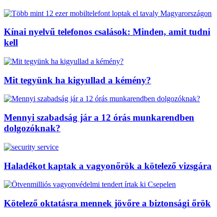
Kínai nyelvű telefonos csalások: Minden, amit tudni
kell
Mit tegyünk ha kigyullad a kémény?
Mennyi szabadság jár a 12 órás munkarendben
dolgozóknak?
Haladékot kaptak a vagyonőrök a kötelező vizsgára
Kötelező oktatásra mennek jövőre a biztonsági őrök