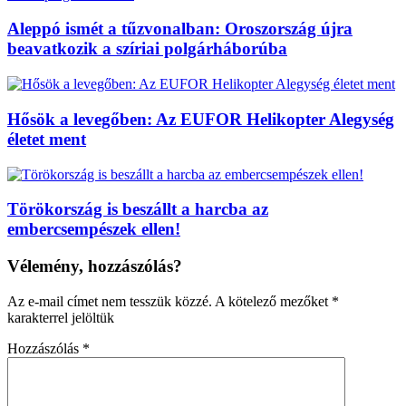
Aleppó ismét a tűzvonalban: Oroszország újra
beavatkozik a szíriai polgárháborúba
Hősök a levegőben: Az EUFOR Helikopter Alegység
életet ment
Törökország is beszállt a harcba az
embercsempészek ellen!
Vélemény, hozzászólás?
Az e-mail címet nem tesszük közzé.
A kötelező mezőket
*
karakterrel jelöltük
Hozzászólás
*