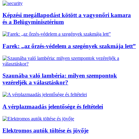
Képzési megállapodást kötött a vagyonőri kamara
és a Belügyminisztérium
Farek: „az őrzés-védelem a szegények szakmája lett”
Szaunába való lambéria: milyen szempontok
vezéreljék a választáskor?
A vérplazmaadás jelentősége és feltételei
Elektromos autók töltése és jövője