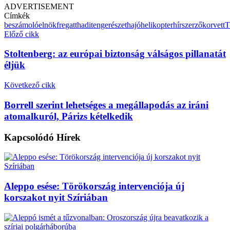
ADVERTISEMENT
Címkék
beszámoló
elnök
fregatt
haditengerészet
hajó
helikopter
hírszerző
korvett
T
Előző cikk
Stoltenberg: az európai biztonság válságos pillanatát
éljük
Következő cikk
Borrell szerint lehetséges a megállapodás az iráni
atomalkuról, Párizs kételkedik
Kapcsolódó
Hírek
Aleppo esése: Törökország intervenciója új
korszakot nyit Szíriában