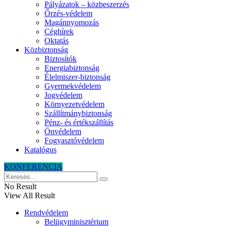
Pályázatok – közbeszerzés
Őrzés-védelem
Magánnyomozás
Céghírek
Oktatás
Közbiztonság
Biztosítók
Energiabiztonság
Élelmiszer-biztonság
Gyermekvédelem
Jogvédelem
Környezetvédelem
Szállítmánybiztonság
Pénz- és értékszállítás
Önvédelem
Fogyasztóvédelem
Katalógus
KONFERENCIA
No Result
View All Result
Rendvédelem
Belügyminisztérium