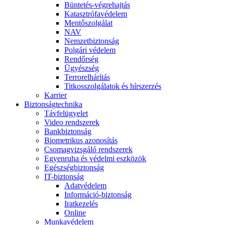
Büntetés-végrehajtás
Katasztrófavédelem
Mentőszolgálat
NAV
Nemzetbiztonság
Polgári védelem
Rendőrség
Ügyészség
Terrorelhárítás
Titkosszolgálatok és hírszerzés
Karrier
Biztonságtechnika
Távfelügyelet
Video rendszerek
Bankbiztonság
Biometrikus azonosítás
Csomagvizsgáló rendszerek
Egyenruha és védelmi eszközök
Egészségbiztonság
IT-biztonság
Adatvédelem
Információ-biztonság
Iratkezelés
Online
Munkavédelem