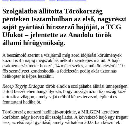
Szolgálatba állította Törökország
pénteken Isztambulban az első, nagyrészt
saját gyártású hírszerző hajóját, a TCG
Ufukot – jelentette az Anadolu török
állami hírügynökség.
A beszámoló szerint a vízijármű még zord időjárási körülmények
között is 45 napig megszakítás nélkül üzemképes marad. A hajó
csaknem száz méter hosszú, 14 méter széles, a működtetéséről 110
fős személyzet gondoskodik, a fedélzetén pedig akár tíztonnás
helikopter is képes leszállni.
Recep Tayyip Erdogan
török elnök a szolgálatba állítási ünnepségen
tartott beszédében hangsúlyozta, hogy országa azon tíz ország közé
tartozik a világon, amely saját erőből képes tervezni, építeni és
fenntartani hadihajót.
Törökország nemzeti hadihajó-projektje, a MILGEM keretében
korábban négy korvett állt szolgálatba. A következő hajó egy fregatt
lesz, az első saját gyártású, amely várhatóan 2023-ban készül el.