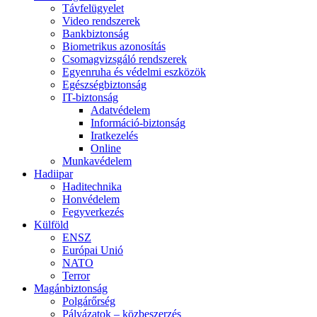
Távfelügyelet
Video rendszerek
Bankbiztonság
Biometrikus azonosítás
Csomagvizsgáló rendszerek
Egyenruha és védelmi eszközök
Egészségbiztonság
IT-biztonság
Adatvédelem
Információ-biztonság
Iratkezelés
Online
Munkavédelem
Hadiipar
Haditechnika
Honvédelem
Fegyverkezés
Külföld
ENSZ
Európai Unió
NATO
Terror
Magánbiztonság
Polgárőrség
Pályázatok – közbeszerzés