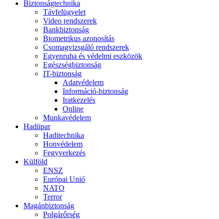
Biztonságtechnika
Távfelügyelet
Video rendszerek
Bankbiztonság
Biometrikus azonosítás
Csomagvizsgáló rendszerek
Egyenruha és védelmi eszközök
Egészségbiztonság
IT-biztonság
Adatvédelem
Információ-biztonság
Iratkezelés
Online
Munkavédelem
Hadiipar
Haditechnika
Honvédelem
Fegyverkezés
Külföld
ENSZ
Európai Unió
NATO
Terror
Magánbiztonság
Polgárőrség