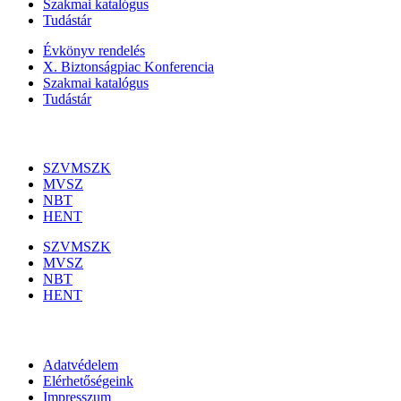
Szakmai katalógus
Tudástár
Évkönyv rendelés
X. Biztonságpiac Konferencia
Szakmai katalógus
Tudástár
Szakmai szervezetek
SZVMSZK
MVSZ
NBT
HENT
SZVMSZK
MVSZ
NBT
HENT
Információk
Adatvédelem
Elérhetőségeink
Impresszum