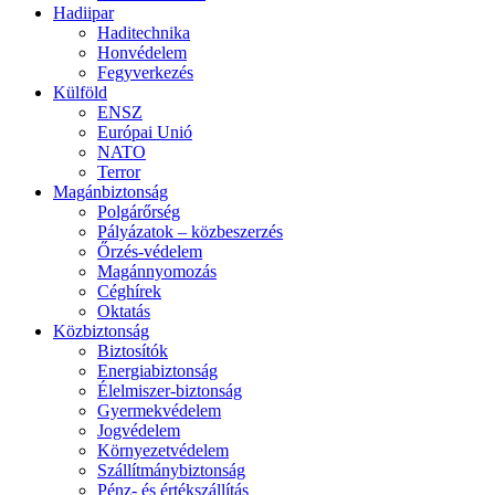
Hadiipar
Haditechnika
Honvédelem
Fegyverkezés
Külföld
ENSZ
Európai Unió
NATO
Terror
Magánbiztonság
Polgárőrség
Pályázatok – közbeszerzés
Őrzés-védelem
Magánnyomozás
Céghírek
Oktatás
Közbiztonság
Biztosítók
Energiabiztonság
Élelmiszer-biztonság
Gyermekvédelem
Jogvédelem
Környezetvédelem
Szállítmánybiztonság
Pénz- és értékszállítás