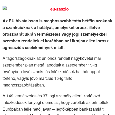
Az EU hivatalosan is meghosszabbította hétfőn azoknak
a szankcióknak a hatályát, amelyeket orosz, illetve
oroszbarát ukrán természetes vagy jogi személyekkel
szemben rendeltek el korábban az Ukrajna elleni orosz
agressziós cselekmények miatt.
A tagországoknak az unióhoz rendelt nagykövetei már
szeptember 2-án megállapodtak a szeptember 15-ig
érvényben levő szankciós intézkedések hat hónappal
történő, vagyis jövő március 15-ig tartó
meghosszabbításában.
A 149 természetes és 37 jogi személy elleni korlátozó
intézkedések lényegi eleme az, hogy zárolták az érintettek
Európában fellelhető javait – legfőképpen bankszámláit,