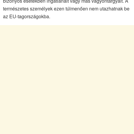
bizonyos esetekben ingatlanait vagy más vagyontárgyait. A
természetes személyek ezen túlmenően nem utazhatnak be
az EU-tagországokba.