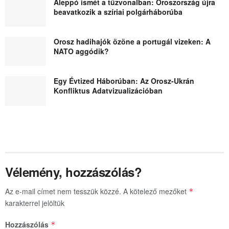
Aleppó ismét a tűzvonalban: Oroszország újra
beavatkozik a szíriai polgárháborúba
Orosz hadihajók özöne a portugál vizeken: A
NATO aggódik?
Egy Évtized Háborúban: Az Orosz-Ukrán
Konfliktus Adatvizualizációban
Vélemény, hozzászólás?
Az e-mail címet nem tesszük közzé.
A kötelező mezőket
*
karakterrel jelöltük
Hozzászólás
*