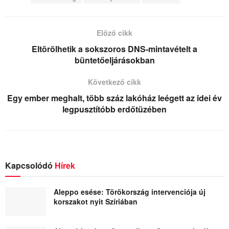
Előző cikk
Eltörölhetik a sokszoros DNS-mintavételt a
büntetőeljárásokban
Következő cikk
Egy ember meghalt, több száz lakóház leégett az idei év
legpusztítóbb erdőtüzében
Kapcsolódó
Hírek
Aleppo esése: Törökország intervenciója új
korszakot nyit Szíriában