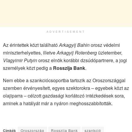
ADVERTISEMENT
Az érintettek közt található
Arkagyij Bahin
orosz védelmi
miniszterhelyettes, illetve
Arkagyij Rotenberg
üzletember,
Vlagyimir Putyin
orosz elnök korábbi dzsúdópartnere, a jogi
személyek közt pedig a
Rosszija Bank
.
Nem ebbe a szankciócsoportba tartozik az Oroszországgal
szemben érvényesített, egyes szektorokra – egyebek közt az
olajiparra – célzott gazdasági korlátozó intézkedések sora,
aminek a hatályát már a nyáron meghosszabbították.
Címkék
Oroszország
Rosszija Bank
szankció