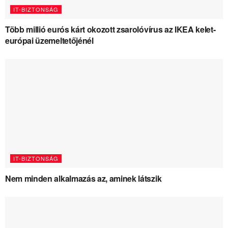
IT-BIZTONSÁG
Több millió eurós kárt okozott zsarolóvírus az IKEA kelet-
európai üzemeltetőjénél
IT-BIZTONSÁG
Nem minden alkalmazás az, aminek látszik