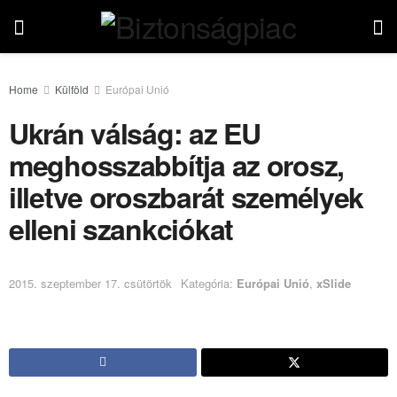
Home
Külföld
Európai Unió
Ukrán válság: az EU
meghosszabbítja az orosz,
illetve oroszbarát személyek
elleni szankciókat
2015. szeptember 17. csütörtök
Kategória:
Európai Unió
,
xSlide