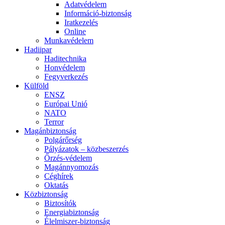
Adatvédelem
Információ-biztonság
Iratkezelés
Online
Munkavédelem
Hadiipar
Haditechnika
Honvédelem
Fegyverkezés
Külföld
ENSZ
Európai Unió
NATO
Terror
Magánbiztonság
Polgárőrség
Pályázatok – közbeszerzés
Őrzés-védelem
Magánnyomozás
Céghírek
Oktatás
Közbiztonság
Biztosítók
Energiabiztonság
Élelmiszer-biztonság