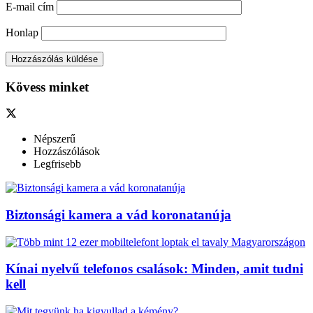
E-mail cím
Honlap
Kövess minket
Népszerű
Hozzászólások
Legfrisebb
Biztonsági kamera a vád koronatanúja
Kínai nyelvű telefonos csalások: Minden, amit tudni
kell