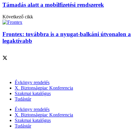
Támadás alatt a mobilfizetési rendszerek
Következő cikk
Frontex: továbbra is a nyugat-balkáni útvonalon a
legaktívabb
Szolgáltatásaink
Évkönyv rendelés
X. Biztonságpiac Konferencia
Szakmai katalógus
Tudástár
Évkönyv rendelés
X. Biztonságpiac Konferencia
Szakmai katalógus
Tudástár