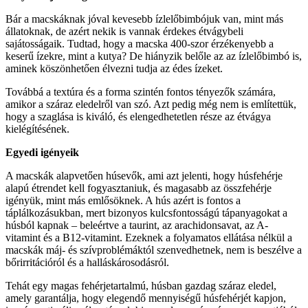
Bár a macskáknak jóval kevesebb ízlelőbimbójuk van, mint más
állatoknak, de azért nekik is vannak érdekes étvágybeli
sajátosságaik. Tudtad, hogy a macska 400-szor érzékenyebb a
keserű ízekre, mint a kutya? De hiányzik belőle az az ízlelőbimbó is,
aminek köszönhetően élvezni tudja az édes ízeket.
Továbbá a textúra és a forma szintén fontos tényezők számára,
amikor a száraz eledelről van szó. Azt pedig még nem is említettük,
hogy a szaglása is kiváló, és elengedhetetlen része az étvágya
kielégítésének.
Egyedi igényeik
A macskák alapvetően húsevők, ami azt jelenti, hogy húsfehérje
alapú étrendet kell fogyasztaniuk, és magasabb az összfehérje
igényük, mint más emlősöknek. A hús azért is fontos a
táplálkozásukban, mert bizonyos kulcsfontosságú tápanyagokat a
húsból kapnak – beleértve a taurint, az arachidonsavat, az A-
vitamint és a B12-vitamint. Ezeknek a folyamatos ellátása nélkül a
macskák máj- és szívproblémáktól szenvedhetnek, nem is beszélve a
bőrirritációról és a halláskárosodásról.
Tehát egy magas fehérjetartalmú, húsban gazdag száraz eledel,
amely garantálja, hogy elegendő mennyiségű húsfehérjét kapjon,