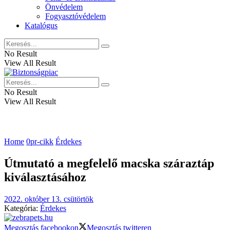
Önvédelem
Fogyasztóvédelem
Katalógus
No Result
View All Result
No Result
View All Result
Home
0pr-cikk
Érdekes
Útmutató a megfelelő macska száraztáp
kiválasztásához
2022. október 13. csütörtök
Kategória:
Érdekes
Megosztás facebookon
Megosztás twitteren