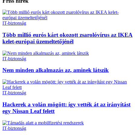
Friss hírek
IT-biztonság
Több millió eurós kárt okozott zsarolóvírus az IKEA
kelet-európai üzemeltetőjénél
IT-biztonság
Nem minden alkalmazás az, aminek látszik
IT-biztonság
Hackerek a volán mögött: így vették át az irányítást
egy Nissan Leaf felett
IT-biztonság