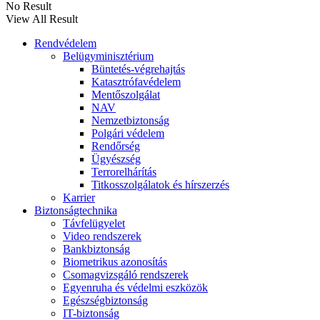
No Result
View All Result
Rendvédelem
Belügyminisztérium
Büntetés-végrehajtás
Katasztrófavédelem
Mentőszolgálat
NAV
Nemzetbiztonság
Polgári védelem
Rendőrség
Ügyészség
Terrorelhárítás
Titkosszolgálatok és hírszerzés
Karrier
Biztonságtechnika
Távfelügyelet
Video rendszerek
Bankbiztonság
Biometrikus azonosítás
Csomagvizsgáló rendszerek
Egyenruha és védelmi eszközök
Egészségbiztonság
IT-biztonság