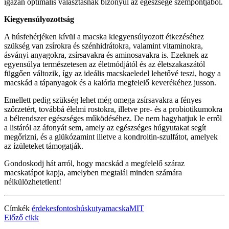
igazán optimális választásnak bizonyul az egészsége szempontjából.
Kiegyensúlyozottság
A húsfehérjéken kívül a macska kiegyensúlyozott étkezéséhez
szükség van zsírokra és szénhidrátokra, valamint vitaminokra,
ásványi anyagokra, zsírsavakra és aminosavakra is. Ezeknek az
egyensúlya természetesen az életmódjától és az életszakaszától
függően változik, így az ideális macskaeledel lehetővé teszi, hogy a
macskád a tápanyagok és a kalória megfelelő keverékéhez jusson.
Emellett pedig szükség lehet még omega zsírsavakra a fényes
szőrzetért, továbbá élelmi rostokra, illetve pre- és a probiotikumokra
a bélrendszer egészséges működéséhez. De nem hagyhatjuk le erről
a listáról az áfonyát sem, amely az egészséges húgyutakat segít
megőrizni, és a glükózamint illetve a kondroitin-szulfátot, amelyek
az ízületeket támogatják.
Gondoskodj hát arról, hogy macskád a megfelelő száraz
macskatápot kapja, amelyben megtalál minden számára
nélkülözhetetlent!
Címkék
érdekes
fontos
hús
kutya
macska
MIT
Előző cikk