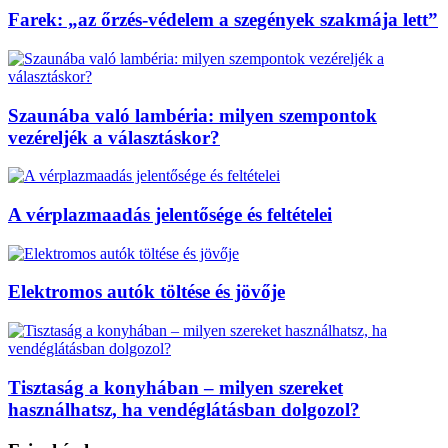
Farek: „az őrzés-védelem a szegények szakmája lett”
Szaunába való lambéria: milyen szempontok
vezéreljék a választáskor?
A vérplazmaadás jelentősége és feltételei
Elektromos autók töltése és jövője
Tisztaság a konyhában – milyen szereket
használhatsz, ha vendéglátásban dolgozol?