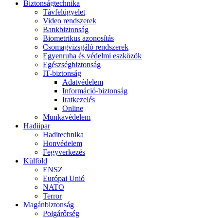
Biztonságtechnika
Távfelügyelet
Video rendszerek
Bankbiztonság
Biometrikus azonosítás
Csomagvizsgáló rendszerek
Egyenruha és védelmi eszközök
Egészségbiztonság
IT-biztonság
Adatvédelem
Információ-biztonság
Iratkezelés
Online
Munkavédelem
Hadiipar
Haditechnika
Honvédelem
Fegyverkezés
Külföld
ENSZ
Európai Unió
NATO
Terror
Magánbiztonság
Polgárőrség