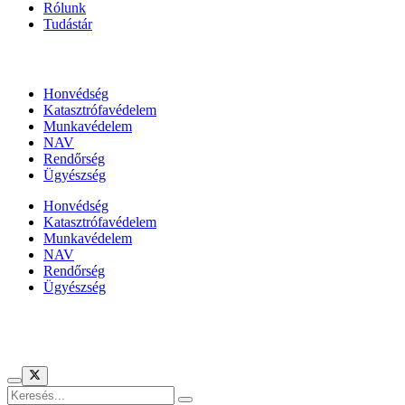
Rólunk
Tudástár
Állami szervezetek
Honvédség
Katasztrófavédelem
Munkavédelem
NAV
Rendőrség
Ügyészség
Honvédség
Katasztrófavédelem
Munkavédelem
NAV
Rendőrség
Ügyészség
Híreinket szemlézi