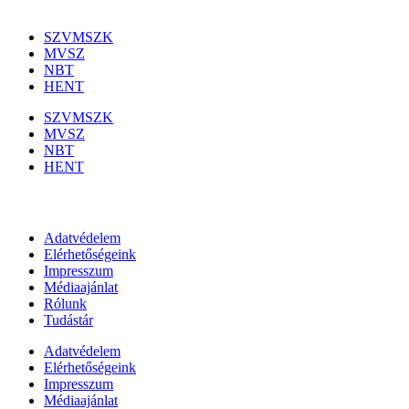
Szakmai szervezetek
SZVMSZK
MVSZ
NBT
HENT
SZVMSZK
MVSZ
NBT
HENT
Információk
Adatvédelem
Elérhetőségeink
Impresszum
Médiaajánlat
Rólunk
Tudástár
Adatvédelem
Elérhetőségeink
Impresszum
Médiaajánlat