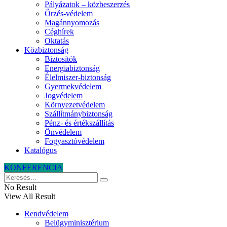
Pályázatok – közbeszerzés
Őrzés-védelem
Magánnyomozás
Céghírek
Oktatás
Közbiztonság
Biztosítók
Energiabiztonság
Élelmiszer-biztonság
Gyermekvédelem
Jogvédelem
Környezetvédelem
Szállítmánybiztonság
Pénz- és értékszállítás
Önvédelem
Fogyasztóvédelem
Katalógus
KONFERENCIA
No Result
View All Result
Rendvédelem
Belügyminisztérium