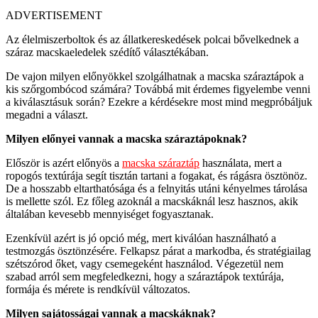
ADVERTISEMENT
Az élelmiszerboltok és az állatkereskedések polcai bővelkednek a
száraz macskaeledelek szédítő választékában.
De vajon milyen előnyökkel szolgálhatnak a macska száraztápok a
kis szőrgombócod számára? Továbbá mit érdemes figyelembe venni
a kiválasztásuk során? Ezekre a kérdésekre most mind megpróbáljuk
megadni a választ.
Milyen előnyei vannak a macska száraztápoknak?
Először is azért előnyös a
macska száraztáp
használata, mert a
ropogós textúrája segít tisztán tartani a fogakat, és rágásra ösztönöz.
De a hosszabb eltarthatósága és a felnyitás utáni kényelmes tárolása
is mellette szól. Ez főleg azoknál a macskáknál lesz hasznos, akik
általában kevesebb mennyiséget fogyasztanak.
Ezenkívül azért is jó opció még, mert kiválóan használható a
testmozgás ösztönzésére. Felkapsz párat a markodba, és stratégiailag
szétszórod őket, vagy csemegeként használod. Végezetül nem
szabad arról sem megfeledkezni, hogy a száraztápok textúrája,
formája és mérete is rendkívül változatos.
Milyen sajátosságai vannak a macskáknak?