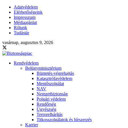
Adatvédelem
Elérhetőségeink
Impresszum
Médiaajánlat
Rólunk
Tudástár
vasárnap, augusztus 9, 2026
Rendvédelem
Belügyminisztérium
Büntetés-végrehajtás
Katasztrófavédelem
Mentőszolgálat
NAV
Nemzetbiztonság
Polgári védelem
Rendőrség
Ügyészség
Terrorelhárítás
Titkosszolgálatok és hírszerzés
Karrier