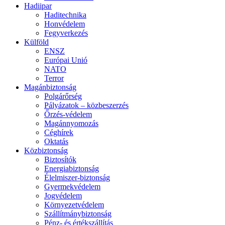
Hadiipar
Haditechnika
Honvédelem
Fegyverkezés
Külföld
ENSZ
Európai Unió
NATO
Terror
Magánbiztonság
Polgárőrség
Pályázatok – közbeszerzés
Őrzés-védelem
Magánnyomozás
Céghírek
Oktatás
Közbiztonság
Biztosítók
Energiabiztonság
Élelmiszer-biztonság
Gyermekvédelem
Jogvédelem
Környezetvédelem
Szállítmánybiztonság
Pénz- és értékszállítás