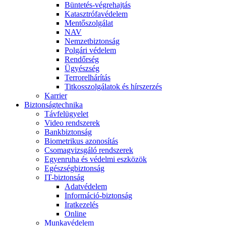
Büntetés-végrehajtás
Katasztrófavédelem
Mentőszolgálat
NAV
Nemzetbiztonság
Polgári védelem
Rendőrség
Ügyészség
Terrorelhárítás
Titkosszolgálatok és hírszerzés
Karrier
Biztonságtechnika
Távfelügyelet
Video rendszerek
Bankbiztonság
Biometrikus azonosítás
Csomagvizsgáló rendszerek
Egyenruha és védelmi eszközök
Egészségbiztonság
IT-biztonság
Adatvédelem
Információ-biztonság
Iratkezelés
Online
Munkavédelem