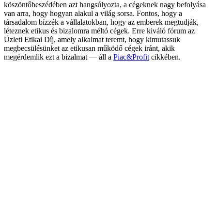
köszöntőbeszédében azt hangsúlyozta, a cégeknek nagy befolyása
van arra, hogy hogyan alakul a világ sorsa. Fontos, hogy a
társadalom bízzék a vállalatokban, hogy az emberek megtudják,
léteznek etikus és bizalomra méltó cégek. Erre kiváló fórum az
Üzleti Etikai Díj, amely alkalmat teremt, hogy kimutassuk
megbecsülésünket az etikusan működő cégek iránt, akik
megérdemlik ezt a bizalmat — áll a
Piac&Profit
cikkében.