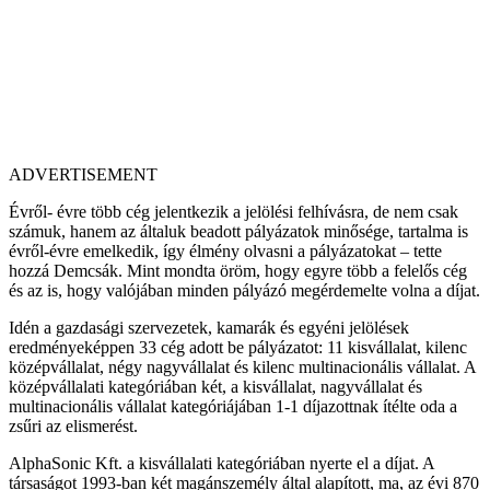
ADVERTISEMENT
Évről- évre több cég jelentkezik a jelölési felhívásra, de nem csak
számuk, hanem az általuk beadott pályázatok minősége, tartalma is
évről-évre emelkedik, így élmény olvasni a pályázatokat – tette
hozzá Demcsák. Mint mondta öröm, hogy egyre több a felelős cég
és az is, hogy valójában minden pályázó megérdemelte volna a díjat.
Idén a gazdasági szervezetek, kamarák és egyéni jelölések
eredményeképpen 33 cég adott be pályázatot: 11 kisvállalat, kilenc
középvállalat, négy nagyvállalat és kilenc multinacionális vállalat. A
középvállalati kategóriában két, a kisvállalat, nagyvállalat és
multinacionális vállalat kategóriájában 1-1 díjazottnak ítélte oda a
zsűri az elismerést.
AlphaSonic Kft. a kisvállalati kategóriában nyerte el a díjat. A
társaságot 1993-ban két magánszemély által alapított, ma, az évi 870