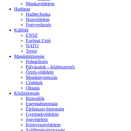
Munkavédelem
Hadiipar
Haditechnika
Honvédelem
Fegyverkezés
Külföld
ENSZ
Európai Unió
NATO
Terror
Magánbiztonság
Polgárőrség
Pályázatok – közbeszerzés
Őrzés-védelem
Magánnyomozás
Céghírek
Oktatás
Közbiztonság
Biztosítók
Energiabiztonság
Élelmiszer-biztonság
Gyermekvédelem
Jogvédelem
Környezetvédelem
Szállítmánybiztonság