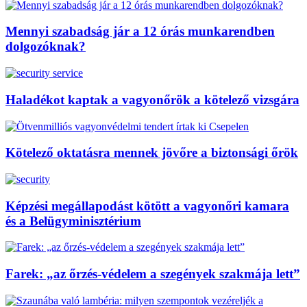
Mennyi szabadság jár a 12 órás munkarendben
dolgozóknak?
Haladékot kaptak a vagyonőrök a kötelező vizsgára
Kötelező oktatásra mennek jövőre a biztonsági őrök
Képzési megállapodást kötött a vagyonőri kamara
és a Belügyminisztérium
Farek: „az őrzés-védelem a szegények szakmája lett”