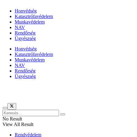
Honvédség
Katasztrófavédelem
Munkavédelem
NAV
Rendőrség
Ügyészség
Honvédség
Katasztrófavédelem
Munkavédelem
NAV
Rendőrség
Ügyészség
Híreinket szemlézi
No Result
View All Result
Rendvédelem