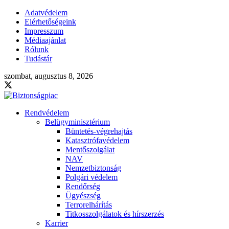
Adatvédelem
Elérhetőségeink
Impresszum
Médiaajánlat
Rólunk
Tudástár
szombat, augusztus 8, 2026
Rendvédelem
Belügyminisztérium
Büntetés-végrehajtás
Katasztrófavédelem
Mentőszolgálat
NAV
Nemzetbiztonság
Polgári védelem
Rendőrség
Ügyészség
Terrorelhárítás
Titkosszolgálatok és hírszerzés
Karrier