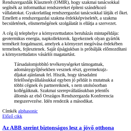
Rendszergazdák Klaszterét (OMIR), hogy szakmai tanácsokkal
segítsék az informatikai rendszereket építeni szándékozó
vállalatokat. Gyakorlatilag rendszergazdai tanácsokkal látják el őket.
Emellett a rendszergazdai szakma érdekképviseletét, a szakma
becsületének, elismertségének szolgálatát is ellátja a szervezet.
A cég új telephelye a környezettudatos beruházás mintapéldája:
geotermikus energia, napkollektorok. Igyekeznek olyan gyártók
termékeit forgalmazni, amelyek a környezet megóvása érdekében
termelnek, fejlesztenek. Saját újságjukban is próbálják előmozdítani
a környezettudatos vásárlói magatartást.
Társadalomjobbító tevékenységeket támogatnak,
adománygyűjtésekben vesznek részt, gyermekrajz-
díjakat ajánlanak fel. Hiszik, hogy társadalmi
felelősségvállalásukkal egyben jó példát is mutatnak a
többi cégnek és partnereiknek, s nem utolsósorban
kollégáiknak. Szakmai szerepvállalásukban jelentős
állomás az első Országos Rendszergazda Konferencia
megszervezése. Idén rendezik a másodikat.
Címkék
alphasonic
Előző cikk
Az ABB szerint biztonságos lesz a jövő otthona