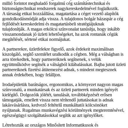
millió forintot meghaladó forgalmú cég számítástechnikai és
biztonságtechnikai rendszerek nagykereskedelmével foglalkozik.
A társaság etikai hozzáállása, magatartása a céget vezető alapítók
gondolkodásmódját adja vissza. A tulajdonos bolgár házaspár a cég
fejlődését kereskedelmi és magatartásbeli stratégiájuknak
tulajdonítják. A magas erkölcsi színvonalat tanúsítja, hogy inkább
visszamondanak jó üzleti lehetőségeket, ha azok rontanák cégük
megítélését, sértené etikai normájukat.
A partnerekre, üzletfelekre figyelő, azok érdekeit maximálisan
kiszolgáló, segítő szemlélet uralkodik a cégben. Még a válságban is
arra törekedtek, hogy partnereiknek segítsenek, s velük
együttműködve segítsék a válságból kilábalásukat. Bajba jutott üzleti
partnereiknek fizetési átütemezést adnak, s mindent megtesznek
annak érdekében, hogy felálljon.
Irodaépületük barátságos, ergonomikus, a környezet nagyon magas
színvonalú, a munkatársak és az üzleti partnerek minden igényét
kielégítő. Dolgozóik jólétét, tanulását, továbbképzését erősen
támogatják, emellett vissza nem térítendő juttatásokat is adnak
lakásvásárlásra, kedvező feltételű munkáltatói kölcsönöket
nyújtanak. Rugalmas munkavégzési körülmények megteremtésével,
egészségügyi szolgáltatásokkal segítik az azt igénylőket.
Létrehozták az országos Minősített Informatikusok és