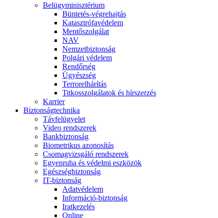
Belügyminisztérium
Büntetés-végrehajtás
Katasztrófavédelem
Mentőszolgálat
NAV
Nemzetbiztonság
Polgári védelem
Rendőrség
Ügyészség
Terrorelhárítás
Titkosszolgálatok és hírszerzés
Karrier
Biztonságtechnika
Távfelügyelet
Video rendszerek
Bankbiztonság
Biometrikus azonosítás
Csomagvizsgáló rendszerek
Egyenruha és védelmi eszközök
Egészségbiztonság
IT-biztonság
Adatvédelem
Információ-biztonság
Iratkezelés
Online