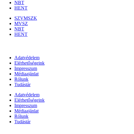
NBT
HENT
SZVMSZK
MVSZ
NBT
HENT
Információk
Adatvédelem
Elérhetőségeink
Impresszum
Médiaajánlat
Rólunk
Tudástár
Adatvédelem
Elérhetőségeink
Impresszum
Médiaajánlat
Rólunk
Tudástár
Állami szervezetek