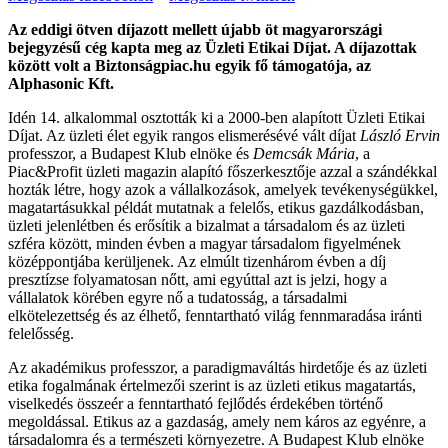
Az eddigi ötven díjazott mellett újabb öt magyarországi
bejegyzésű cég kapta meg az Üzleti Etikai Díjat. A díjazottak
között volt a Biztonságpiac.hu egyik fő támogatója, az
Alphasonic Kft.
Idén 14. alkalommal osztották ki a 2000-ben alapított Üzleti Etikai
Díjat. Az üzleti élet egyik rangos elismerésévé vált díjat
László Ervin
professzor, a Budapest Klub elnöke és
Demcsák Mária
, a
Piac&Profit üzleti magazin alapító főszerkesztője azzal a szándékkal
hozták létre, hogy azok a vállalkozások, amelyek tevékenységükkel,
magatartásukkal példát mutatnak a felelős, etikus gazdálkodásban,
üzleti jelenlétben és erősítik a bizalmat a társadalom és az üzleti
szféra között, minden évben a magyar társadalom figyelmének
középpontjába kerüljenek. Az elmúlt tizenhárom évben a díj
presztízse folyamatosan nőtt, ami egyúttal azt is jelzi, hogy a
vállalatok körében egyre nő a tudatosság, a társadalmi
elkötelezettség és az élhető, fenntartható világ fennmaradása iránti
felelősség.
Az akadémikus professzor, a paradigmaváltás hirdetője és az üzleti
etika fogalmának értelmezői szerint is az üzleti etikus magatartás,
viselkedés összeér a fenntartható fejlődés érdekében történő
megoldással. Etikus az a gazdaság, amely nem káros az egyénre, a
társadalomra és a természeti környezetre. A Budapest Klub elnöke