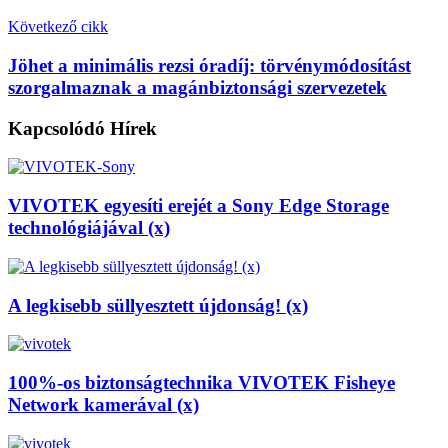
Következő cikk
Jöhet a minimális rezsi óradíj: törvénymódosítást
szorgalmaznak a magánbiztonsági szervezetek
Kapcsolódó
Hírek
VIVOTEK egyesíti erejét a Sony Edge Storage
technológiájával (x)
A legkisebb süllyesztett újdonság! (x)
100%-os biztonságtechnika VIVOTEK Fisheye
Network kamerával (x)