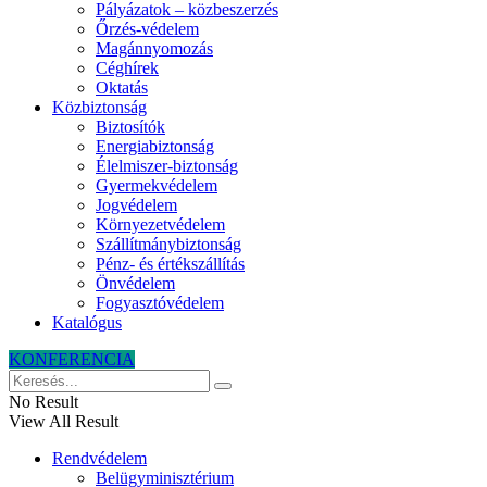
Pályázatok – közbeszerzés
Őrzés-védelem
Magánnyomozás
Céghírek
Oktatás
Közbiztonság
Biztosítók
Energiabiztonság
Élelmiszer-biztonság
Gyermekvédelem
Jogvédelem
Környezetvédelem
Szállítmánybiztonság
Pénz- és értékszállítás
Önvédelem
Fogyasztóvédelem
Katalógus
KONFERENCIA
No Result
View All Result
Rendvédelem
Belügyminisztérium