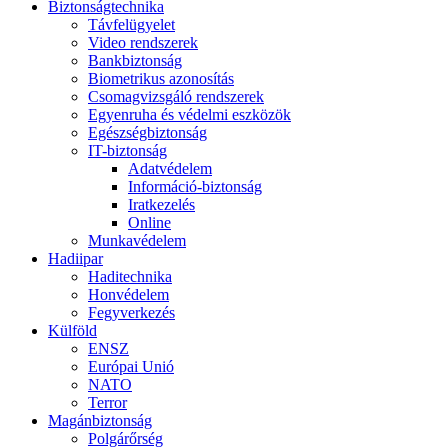
Biztonságtechnika
Távfelügyelet
Video rendszerek
Bankbiztonság
Biometrikus azonosítás
Csomagvizsgáló rendszerek
Egyenruha és védelmi eszközök
Egészségbiztonság
IT-biztonság
Adatvédelem
Információ-biztonság
Iratkezelés
Online
Munkavédelem
Hadiipar
Haditechnika
Honvédelem
Fegyverkezés
Külföld
ENSZ
Európai Unió
NATO
Terror
Magánbiztonság
Polgárőrség