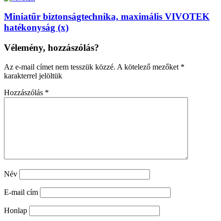
Miniatűr biztonságtechnika, maximális VIVOTEK
hatékonyság (x)
Vélemény, hozzászólás?
Az e-mail címet nem tesszük közzé.
A kötelező mezőket
*
karakterrel jelöltük
Hozzászólás
*
Név
E-mail cím
Honlap