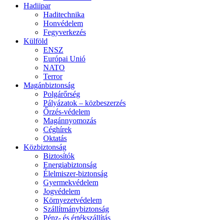
Hadiipar
Haditechnika
Honvédelem
Fegyverkezés
Külföld
ENSZ
Európai Unió
NATO
Terror
Magánbiztonság
Polgárőrség
Pályázatok – közbeszerzés
Őrzés-védelem
Magánnyomozás
Céghírek
Oktatás
Közbiztonság
Biztosítók
Energiabiztonság
Élelmiszer-biztonság
Gyermekvédelem
Jogvédelem
Környezetvédelem
Szállítmánybiztonság
Pénz- és értékszállítás