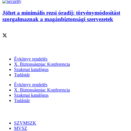
Jöhet a minimális rezsi óradíj: törvénymódosítást
szorgalmaznak a magánbiztonsági szervezetek
Szolgáltatásaink
Évkönyv rendelés
X. Biztonságpiac Konferencia
Szakmai katalógus
Tudástár
Évkönyv rendelés
X. Biztonságpiac Konferencia
Szakmai katalógus
Tudástár
Szakmai szervezetek
SZVMSZK
MVSZ