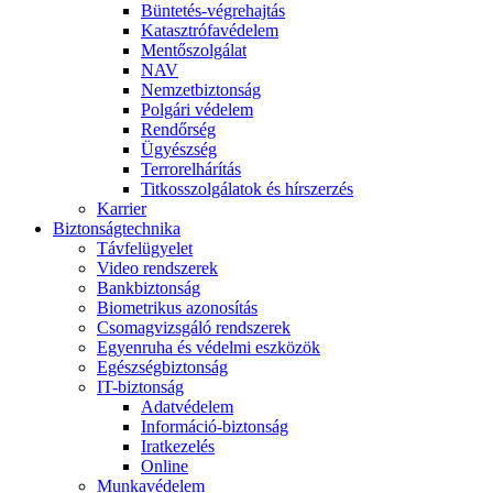
Büntetés-végrehajtás
Katasztrófavédelem
Mentőszolgálat
NAV
Nemzetbiztonság
Polgári védelem
Rendőrség
Ügyészség
Terrorelhárítás
Titkosszolgálatok és hírszerzés
Karrier
Biztonságtechnika
Távfelügyelet
Video rendszerek
Bankbiztonság
Biometrikus azonosítás
Csomagvizsgáló rendszerek
Egyenruha és védelmi eszközök
Egészségbiztonság
IT-biztonság
Adatvédelem
Információ-biztonság
Iratkezelés
Online
Munkavédelem