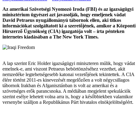
Az amerikai Szövetségi Nyomozó Iroda (FBI) és az igazságügyi
minisztérium ügyészei azt javasolják, hogy emeljenek vádat
David Petraeus nyugállományú tábornok ellen, aki titkos
információkat szolgáltatott ki a szeretőjének, amikor a Központi
Hírszerző Ügynökség (CIA) igazgatója volt – írta pénteken
internetes kiadásában a The New York Times.
A lap szerint Eric Holder igazságügyi miniszteren múlik, hogy vádat
emelnek-e, ami viszont Petraeus bebörtönzéséhez vezethet, akit
nemzedéke legtehetségesebb katonai vezetőjének tekintettek. A CIA
élére történt 2011-es kinevezését megelőzően a volt négycsillagos
tábornok Irakban és Afganisztánban is volt az amerikai és a
szövetséges erők parancsnoka. A médiában megjelent spekulációk
szerint esélye lehetett volna arra is, hogy a későbbiekben valamikor
versenybe szálljon a Republikánus Párt hivatalos elnökjelöltségéért.