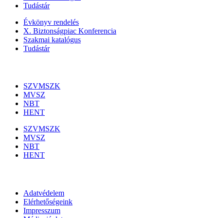
Tudástár
Évkönyv rendelés
X. Biztonságpiac Konferencia
Szakmai katalógus
Tudástár
Szakmai szervezetek
SZVMSZK
MVSZ
NBT
HENT
SZVMSZK
MVSZ
NBT
HENT
Információk
Adatvédelem
Elérhetőségeink
Impresszum