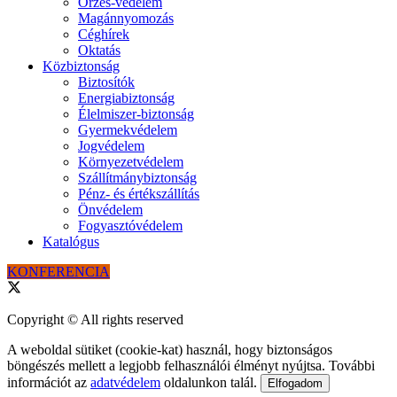
Őrzés-védelem
Magánnyomozás
Céghírek
Oktatás
Közbiztonság
Biztosítók
Energiabiztonság
Élelmiszer-biztonság
Gyermekvédelem
Jogvédelem
Környezetvédelem
Szállítmánybiztonság
Pénz- és értékszállítás
Önvédelem
Fogyasztóvédelem
Katalógus
KONFERENCIA
Copyright © All rights reserved
A weboldal sütiket (cookie-kat) használ, hogy biztonságos
böngészés mellett a legjobb felhasználói élményt nyújtsa. További
információt az
adatvédelem
oldalunkon talál.
Elfogadom