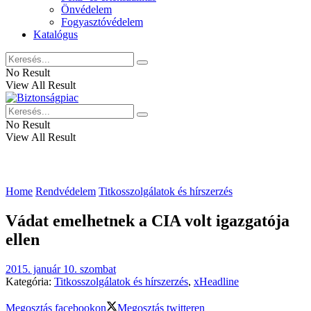
Önvédelem
Fogyasztóvédelem
Katalógus
No Result
View All Result
No Result
View All Result
Home
Rendvédelem
Titkosszolgálatok és hírszerzés
Vádat emelhetnek a CIA volt igazgatója
ellen
2015. január 10. szombat
Kategória:
Titkosszolgálatok és hírszerzés
,
xHeadline
Megosztás facebookon
Megosztás twitteren