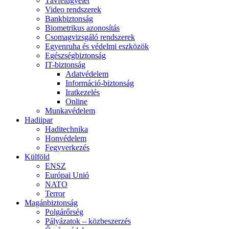
Távfelügyelet
Video rendszerek
Bankbiztonság
Biometrikus azonosítás
Csomagvizsgáló rendszerek
Egyenruha és védelmi eszközök
Egészségbiztonság
IT-biztonság
Adatvédelem
Információ-biztonság
Iratkezelés
Online
Munkavédelem
Hadiipar
Haditechnika
Honvédelem
Fegyverkezés
Külföld
ENSZ
Európai Unió
NATO
Terror
Magánbiztonság
Polgárőrség
Pályázatok – közbeszerzés