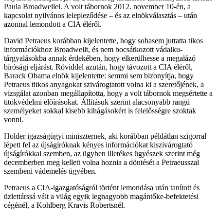
Paula Broadwellel. A volt tábornok 2012. november 10-én, a
kapcsolat nyilvános lelepleződése – és az elnökválasztás – után
azonnal lemondott a CIA éléről.
David Petraeus korábban kijelentette, hogy sohasem juttatta tikos
információkhoz Broadwellt, és nem bocsátkozott vádalku-
tárgyalásokba annak érdekében, hogy elkerülhesse a megalázó
bírósági eljárást. Röviddel azután, hogy távozott a CIA éléről,
Barack Obama elnök kijelentette: semmi sem bizonyítja, hogy
Petraeus titkos anyagokat szivárogtatott volna ki a szeretőjének, a
vizsgálat azonban megállapította, hogy a volt tábornok megsértette a
titokvédelmi előírásokat. Állításuk szerint alacsonyabb rangú
személyeket sokkal kisebb kihágásokért is felelősségre szoktak
vonni.
Holder igazságügyi miniszternek, aki korábban példátlan szigorral
lépett fel az újságíróknak kényes információkat kiszivárogtató
újságírókkal szemben, az ügyben illetékes ügyészek szerint még
decemberben meg kellett volna hoznia a döntését a Petraeusszal
szembeni vádemelés ügyében.
Petraeus a CIA-igazgatóságról történt lemondása után tanított és
üzlettárssá vált a világ egyik legnagyobb magántőke-befektetési
cégénél, a Kohlberg Kravis Robertsnél.