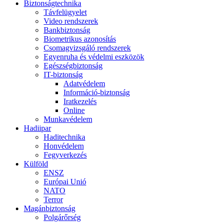
Biztonságtechnika
Távfelügyelet
Video rendszerek
Bankbiztonság
Biometrikus azonosítás
Csomagvizsgáló rendszerek
Egyenruha és védelmi eszközök
Egészségbiztonság
IT-biztonság
Adatvédelem
Információ-biztonság
Iratkezelés
Online
Munkavédelem
Hadiipar
Haditechnika
Honvédelem
Fegyverkezés
Külföld
ENSZ
Európai Unió
NATO
Terror
Magánbiztonság
Polgárőrség