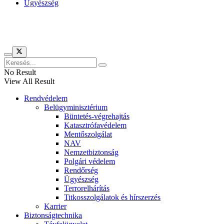
Ügyészség
Híreinket szemlézi
No Result
View All Result
Rendvédelem
Belügyminisztérium
Büntetés-végrehajtás
Katasztrófavédelem
Mentőszolgálat
NAV
Nemzetbiztonság
Polgári védelem
Rendőrség
Ügyészség
Terrorelhárítás
Titkosszolgálatok és hírszerzés
Karrier
Biztonságtechnika