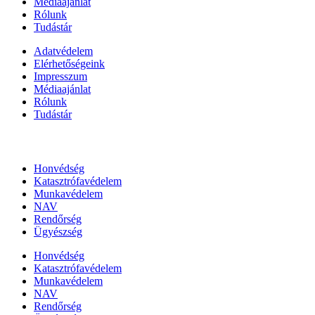
Médiaajánlat
Rólunk
Tudástár
Adatvédelem
Elérhetőségeink
Impresszum
Médiaajánlat
Rólunk
Tudástár
Állami szervezetek
Honvédség
Katasztrófavédelem
Munkavédelem
NAV
Rendőrség
Ügyészség
Honvédség
Katasztrófavédelem
Munkavédelem
NAV
Rendőrség