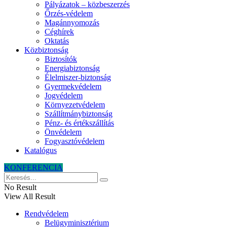
Pályázatok – közbeszerzés
Őrzés-védelem
Magánnyomozás
Céghírek
Oktatás
Közbiztonság
Biztosítók
Energiabiztonság
Élelmiszer-biztonság
Gyermekvédelem
Jogvédelem
Környezetvédelem
Szállítmánybiztonság
Pénz- és értékszállítás
Önvédelem
Fogyasztóvédelem
Katalógus
KONFERENCIA
No Result
View All Result
Rendvédelem
Belügyminisztérium