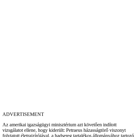
ADVERTISEMENT
Az amerikai igazságügyi minisztérium azt követően indított
vizsgálatot ellene, hogy kiderült: Petraeus házasságtörő viszonyt
folytatott életrajzírójával, a hadsereg tartalékos állományához tartozó