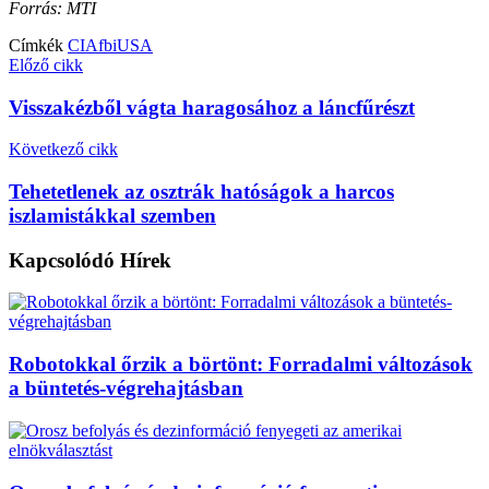
Forrás: MTI
Címkék
CIA
fbi
USA
Előző cikk
Visszakézből vágta haragosához a láncfűrészt
Következő cikk
Tehetetlenek az osztrák hatóságok a harcos
iszlamistákkal szemben
Kapcsolódó
Hírek
Robotokkal őrzik a börtönt: Forradalmi változások
a büntetés-végrehajtásban