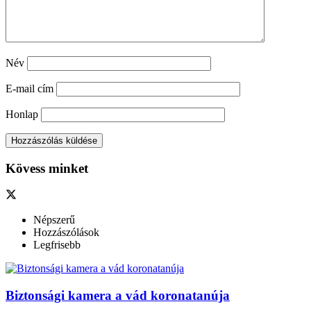
Név
E-mail cím
Honlap
Kövess minket
Népszerű
Hozzászólások
Legfrisebb
Biztonsági kamera a vád koronatanúja