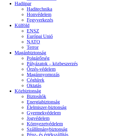
Hadiipar
Haditechnika
Honvédelem
Fegyverkezés
Külföld
ENSZ
Európai Unió
NATO
Terror
Magánbiztonság
Polgárőrség
Pályázatok – közbeszerzés
Őrzés-védelem
Magánnyomozás
Céghírek
Oktatás
Közbiztonság
Biztosítók
Energiabiztonság
Élelmiszer-biztonság
Gyermekvédelem
Jogvédelem
Környezetvédelem
Szállítmánybiztonság
Pénz- és értékszállítás