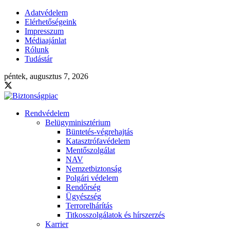
Adatvédelem
Elérhetőségeink
Impresszum
Médiaajánlat
Rólunk
Tudástár
péntek, augusztus 7, 2026
Rendvédelem
Belügyminisztérium
Büntetés-végrehajtás
Katasztrófavédelem
Mentőszolgálat
NAV
Nemzetbiztonság
Polgári védelem
Rendőrség
Ügyészség
Terrorelhárítás
Titkosszolgálatok és hírszerzés
Karrier