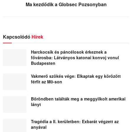
Ma kezdődik a Globsec Pozsonyban
Kapcsolódó
Hírek
Harckocsik és páncélosok érkeznek a
fővárosba: Látványos katonai konvoj vonul
Budapesten
Vakmerő szökés vége: Elkaptak egy körözött
férfit az M0-son
Bőröndben találták meg a meggyilkolt amerikai
lányt
Tragédia a II. kerületben: Exbarát végzett az
anyával