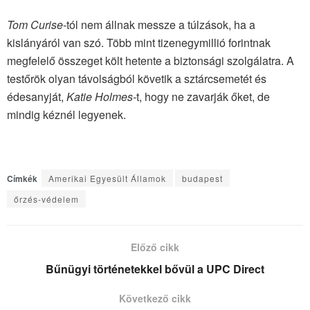
Tom Curise-
tól nem állnak messze a túlzások, ha a
kislányáról van szó. Több mint tizenegymillió forintnak
megfelelő összeget költ hetente a biztonsági szolgálatra. A
testőrök olyan távolságból követik a sztárcsemetét és
édesanyját,
Katie Holmes-
t, hogy ne zavarják őket, de
mindig kéznél legyenek.
Címkék
Amerikai Egyesült Államok
budapest
őrzés-védelem
Előző cikk
Bűnügyi történetekkel bővül a UPC Direct
Következő cikk