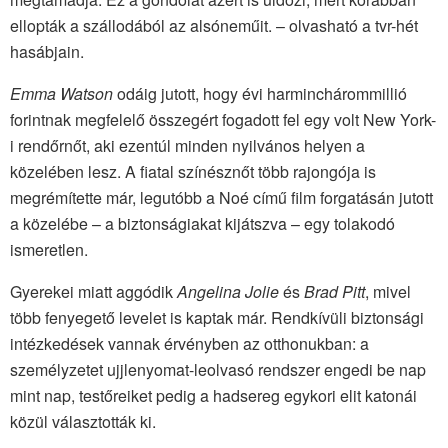
ellopták a szállodából az alsóneműit. – olvasható a tvr-hét
hasábjain.
Emma Watson
odáig jutott, hogy évi harminchárommillió
forintnak megfelelő összegért fogadott fel egy volt New York-
i rendőrnőt, aki ezentúl minden nyilvános helyen a
közelében lesz. A fiatal színésznőt több rajongója is
megrémítette már, legutóbb a Noé című film forgatásán jutott
a közelébe – a biztonságiakat kijátszva – egy tolakodó
ismeretlen.
Gyerekei miatt aggódik
Angelina Jolie
és
Brad Pitt
, mivel
több fenyegető levelet is kaptak már. Rendkívüli biztonsági
intézkedések vannak érvényben az otthonukban: a
személyzetet ujjlenyomat-leolvasó rendszer engedi be nap
mint nap, testőreiket pedig a hadsereg egykori elit katonái
közül választották ki.