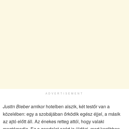
ADVERTISEMENT
Justin Bieber
amikor hotelben alszik, két testőr van a
közelében: egy a szobájában őrködik egész éjjel, a másik
az ajtó előtt áll. Az énekes retteg attól, hogy valaki
megtámadja. Ez a gondolat azért is üldözi, mert korábban