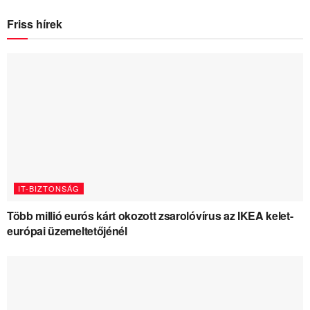
Friss hírek
IT-BIZTONSÁG
Több millió eurós kárt okozott zsarolóvírus az IKEA kelet-
európai üzemeltetőjénél