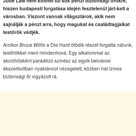
Jude Law nem költhet túl sok pénzt biztonsági őrökre,
hiszen budapesti forgatása idején fesztelenül járt-kelt a
városban. Viszont vannak világsztárok, akik nem
sajnálják a pénzt arra, hogy magukat és családtagjaikat
testőrök védjék.
Amikor
Bruce Willis
a Die Hard ötödik részét forgatta nálunk,
testőrökkel ment mindenhová. Egy alkalommal az
akcióhősként parádézó színész az egyik belvárosi
ékszerboltban nyakláncot nézegetett, közben hat izmos
biztonsági őr vigyázott rá.