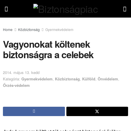
Home
Közbiztonság
Gyermekvédelem
Vagyonokat költenek
biztonságra a celebek
2014. május 13. kedd
Kategória:
Gyermekvédelem
,
Közbiztonság
,
Külföld
,
Önvédelem
,
Őrzés-védelem