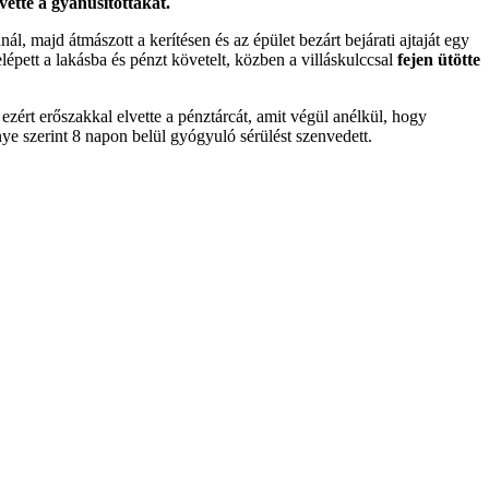
vette a gyanúsítottakat.
nál, majd átmászott a kerítésen és az épület bezárt bejárati ajtaját egy
belépett a lakásba és pénzt követelt, közben a villáskulccsal
fejen ütötte
 ezért erőszakkal elvette a pénztárcát, amit végül anélkül, hogy
nye szerint 8 napon belül gyógyuló sérülést szenvedett.