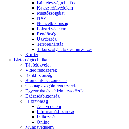
Büntetés-végrehajtás
Katasztrófavédelem
Mentőszolgálat
NAV
Nemzetbiztonság
Polgári védelem
Rendőrség
Ügyészség
Terrorelhárítás
Titkosszolgálatok és hírszerzés
Karrier
Biztonságtechnika
Távfelügyelet
Video rendszerek
Bankbiztonság
Biometrikus azonosítás
Csomagvizsgáló rendszerek
Egyenruha és védelmi eszközök
Egészségbiztonság
IT-biztonság
Adatvédelem
Információ-biztonság
Iratkezelés
Online
Munkavédelem