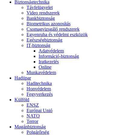
Biztonságtechnika
Távfelügyelet
Video rendszerek
Bankbiztonság
Biometrikus azonosítás
Csomagvizsgáló rendszerek
Egyenruha és védelmi eszközök
Egészségbiztonság
IT-biztonság
Adatvédelem
Információ-biztonság
Iratkezelés
Online
Munkavédelem
Hadiipar
Haditechnika
Honvédelem
Fegyverkezés
Külföld
ENSZ
Európai Unió
NATO
Terror
Magánbiztonság
Polgárőrség