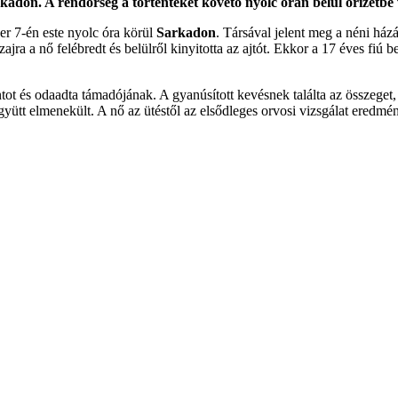
rkadon. A rendőrség a történteket követő nyolc órán belül őrizetbe 
er 7-én este nyolc óra körül
Sarkadon
. Társával jelent meg a néni házá
zajra a nő felébredt és belülről kinyitotta az ajtót. Ekkor a 17 éves fiú 
intot és odaadta támadójának. A gyanúsított kevésnek találta az összeget,
 együtt elmenekült. A nő az ütéstől az elsődleges orvosi vizsgálat eredmé