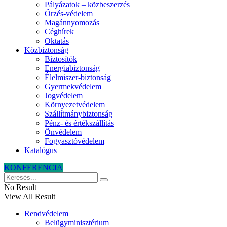
Pályázatok – közbeszerzés
Őrzés-védelem
Magánnyomozás
Céghírek
Oktatás
Közbiztonság
Biztosítók
Energiabiztonság
Élelmiszer-biztonság
Gyermekvédelem
Jogvédelem
Környezetvédelem
Szállítmánybiztonság
Pénz- és értékszállítás
Önvédelem
Fogyasztóvédelem
Katalógus
KONFERENCIA
No Result
View All Result
Rendvédelem
Belügyminisztérium