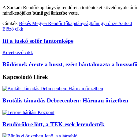
A Sarkadi Rendőrkapitányság rendőrei a történteket követő nyolc órán
mindkettőjüket
bűnügyi őrizetbe
vette.
Címkék
Békés Megyei Rendőr-főkapitányság
bűnügyi őrizet
Sarkad
Előző cikk
Itt a tuskó sofőr fantomképe
Következő cikk
Büdösnek érezte a buszt, ezért bántalmazta a buszsofő
Kapcsolódó
Hírek
Brutális támadás Debrecenben: Hárman őrizetben
Rendőrökre lőtt, a TEK-esek lerendezték