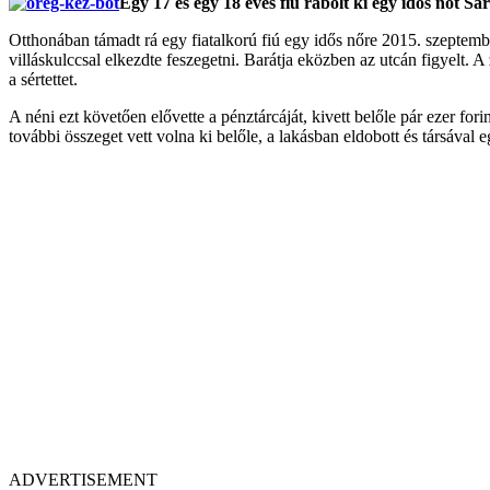
Egy 17 és egy 18 éves fiú rabolt ki egy idős nőt Sa
Otthonában támadt rá egy fiatalkorú fiú egy idős nőre 2015. szeptemb
villáskulccsal elkezdte feszegetni. Barátja eközben az utcán figyelt. A 
a sértettet.
A néni ezt követően elővette a pénztárcáját, kivett belőle pár ezer for
további összeget vett volna ki belőle, a lakásban eldobott és társával
ADVERTISEMENT