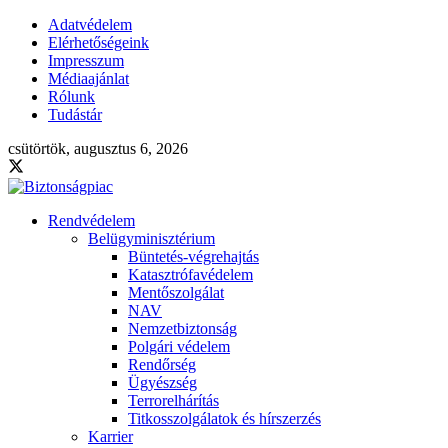
Adatvédelem
Elérhetőségeink
Impresszum
Médiaajánlat
Rólunk
Tudástár
csütörtök, augusztus 6, 2026
Rendvédelem
Belügyminisztérium
Büntetés-végrehajtás
Katasztrófavédelem
Mentőszolgálat
NAV
Nemzetbiztonság
Polgári védelem
Rendőrség
Ügyészség
Terrorelhárítás
Titkosszolgálatok és hírszerzés
Karrier