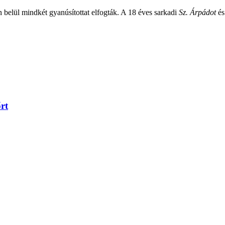
 belül mindkét gyanúsítottat elfogták. A 18 éves sarkadi
Sz. Árpádot
és
rt