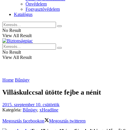
Önvédelem
Fogyasztóvédelem
Katalógus
No Result
View All Result
No Result
View All Result
Home
Bűnügy
Villáskulccsal ütötte fejbe a nénit
2015. szeptember 10. csütörtök
Kategória:
Bűnügy
,
xHeadline
Megosztás facebookon
Megosztás twitteren