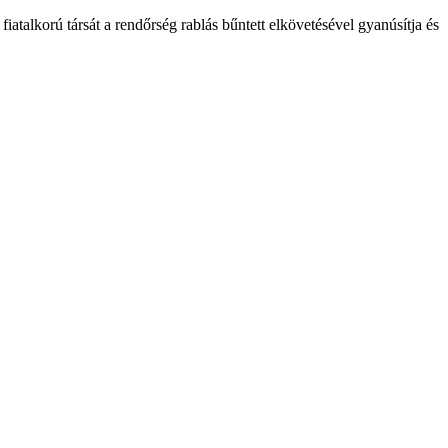
 fiatalkorú társát a rendőrség rablás bűntett elkövetésével gyanúsítja és