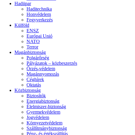
Hadiipar
Haditechnika
Honvédelem
Fegyverkezés
Külföld
ENSZ
Európai Unió
NATO
Terror
Magánbiztonság
Polgárőrség
Pályázatok – közbeszerzés
Őrzés-védelem
Magánnyomozás
Céghírek
Oktatás
Közbiztonság
Biztosítók
Energiabiztonság
Élelmiszer-biztonság
Gyermekvédelem
Jogvédelem
Környezetvédelem
Szállítmánybiztonság
Pénz- és értékszállítás