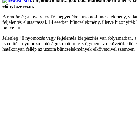
A nyomozó hatóságok folyamatosan derítik fel és vo
előnyt szerezni.
A rendőrség a tavalyi év IV. negyedében uzsora-bűncselekmény, valam
feljelentés-elutasítással, 14 esetben bűncselekmény, illetve bizonyíték 
police.hu.
Jelenleg 48 nyomozás vagy feljelentés-kiegészítés van folyamatban, 
ismertté a nyomozó hatóságok előtt, míg 3 ügyben az elkövetők kiléte e
hatékonyan fellép az uzsora bűncselekmények elkövetőivel szemben.