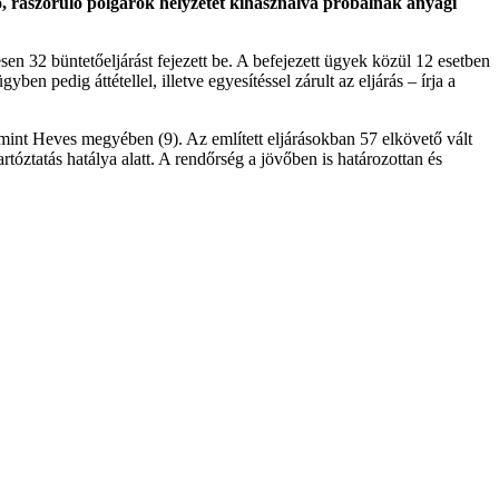
ő, rászoruló polgárok helyzetét kihasználva próbálnak anyagi
 32 büntetőeljárást fejezett be. A befejezett ügyek közül 12 esetben
en pedig áttétellel, illetve egyesítéssel zárult az eljárás – írja a
int Heves megyében (9). Az említett eljárásokban 57 elkövető vált
tóztatás hatálya alatt. A rendőrség a jövőben is határozottan és