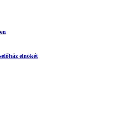
ben
selőház elnökét