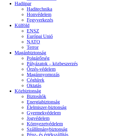
Hadiipar
Haditechnika
Honvédelem
Fegyverkezés
Külföld
ENSZ
Európai Unió
NATO
Terror
Magánbiztonság
Polgárőrség
Pályázatok – közbeszerzés
Őrzés-védelem
Magánnyomozás
Céghírek
Oktatás
Közbiztonság
Biztosítók
Energiabiztonság
Élelmiszer-biztonság
Gyermekvédelem
Jogvédelem
Környezetvédelem
Szállítmánybiztonság
Pénz- és értékszállítás