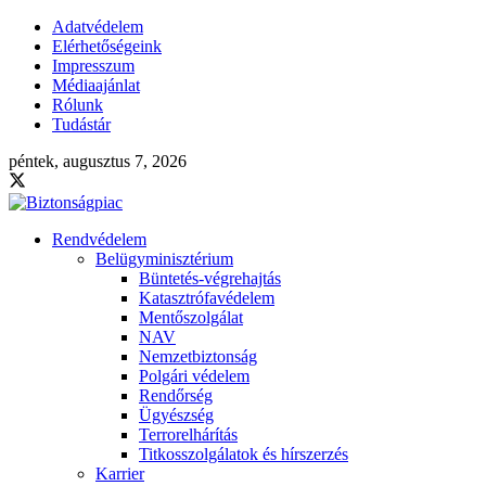
Adatvédelem
Elérhetőségeink
Impresszum
Médiaajánlat
Rólunk
Tudástár
péntek, augusztus 7, 2026
Rendvédelem
Belügyminisztérium
Büntetés-végrehajtás
Katasztrófavédelem
Mentőszolgálat
NAV
Nemzetbiztonság
Polgári védelem
Rendőrség
Ügyészség
Terrorelhárítás
Titkosszolgálatok és hírszerzés
Karrier