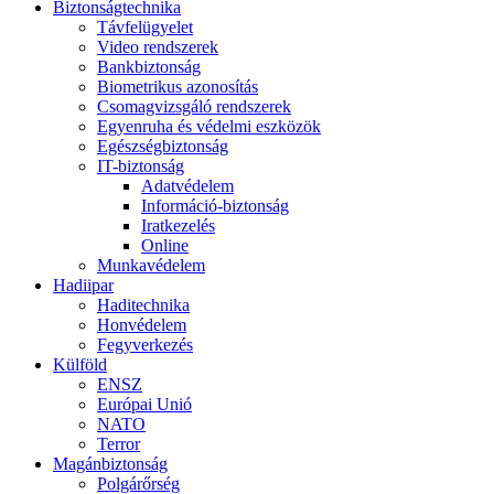
Biztonságtechnika
Távfelügyelet
Video rendszerek
Bankbiztonság
Biometrikus azonosítás
Csomagvizsgáló rendszerek
Egyenruha és védelmi eszközök
Egészségbiztonság
IT-biztonság
Adatvédelem
Információ-biztonság
Iratkezelés
Online
Munkavédelem
Hadiipar
Haditechnika
Honvédelem
Fegyverkezés
Külföld
ENSZ
Európai Unió
NATO
Terror
Magánbiztonság
Polgárőrség