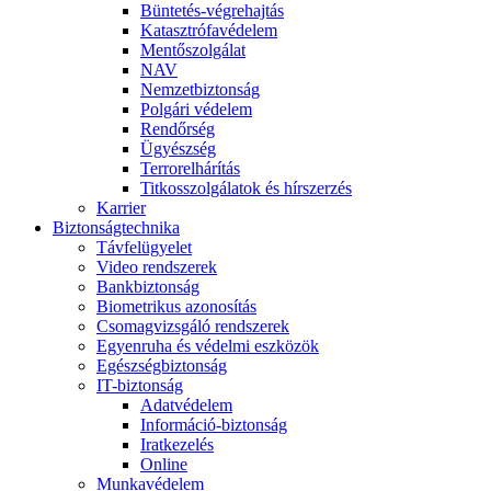
Büntetés-végrehajtás
Katasztrófavédelem
Mentőszolgálat
NAV
Nemzetbiztonság
Polgári védelem
Rendőrség
Ügyészség
Terrorelhárítás
Titkosszolgálatok és hírszerzés
Karrier
Biztonságtechnika
Távfelügyelet
Video rendszerek
Bankbiztonság
Biometrikus azonosítás
Csomagvizsgáló rendszerek
Egyenruha és védelmi eszközök
Egészségbiztonság
IT-biztonság
Adatvédelem
Információ-biztonság
Iratkezelés
Online
Munkavédelem