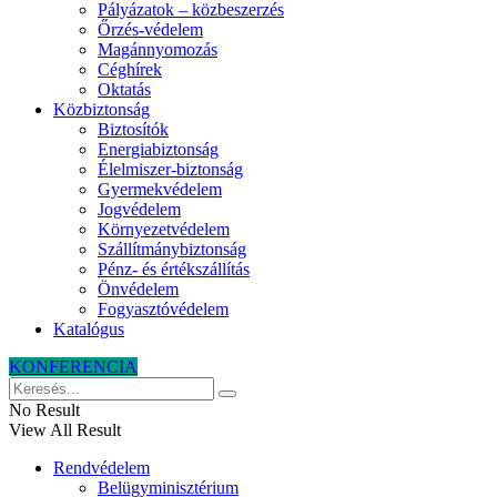
Pályázatok – közbeszerzés
Őrzés-védelem
Magánnyomozás
Céghírek
Oktatás
Közbiztonság
Biztosítók
Energiabiztonság
Élelmiszer-biztonság
Gyermekvédelem
Jogvédelem
Környezetvédelem
Szállítmánybiztonság
Pénz- és értékszállítás
Önvédelem
Fogyasztóvédelem
Katalógus
KONFERENCIA
No Result
View All Result
Rendvédelem
Belügyminisztérium