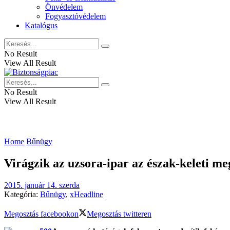
Önvédelem
Fogyasztóvédelem
Katalógus
No Result
View All Result
No Result
View All Result
Home
Bűnügy
Virágzik az uzsora-ipar az észak-keleti m
2015. január 14. szerda
Kategória:
Bűnügy
,
xHeadline
Megosztás facebookon
Megosztás twitteren