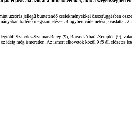
nják eljárás alá azokat a bűnelkövetőket, akik a szegénységben él
int uzsorás jellegű büntetendő cselekményekkel összefüggésben összesen
hiányában történő megszüntetéssel, 4 ügyben vádemelési javaslattal, 2 ügyb
a legtöbb Szabolcs-Szatmár-Bereg (9), Borsod-Abaúj-Zemplén (9), valam
z ideig még ismeretlen. Az ismert elkövetők közül 9 fő áll előzetes letar