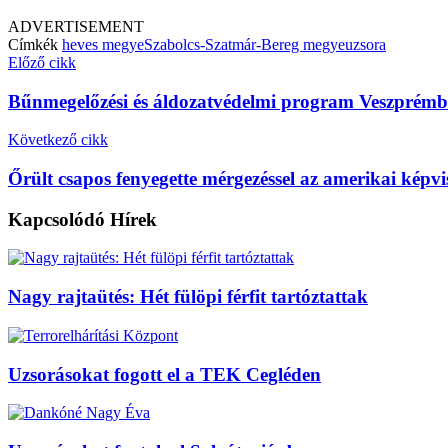
ADVERTISEMENT
Címkék
heves megye
Szabolcs-Szatmár-Bereg megye
uzsora
Előző cikk
Bűnmegelőzési és áldozatvédelmi program Veszprém
Következő cikk
Őrült csapos fenyegette mérgezéssel az amerikai képvi
Kapcsolódó
Hírek
Nagy rajtaütés: Hét fülöpi férfit tartóztattak
Uzsorásokat fogott el a TEK Cegléden