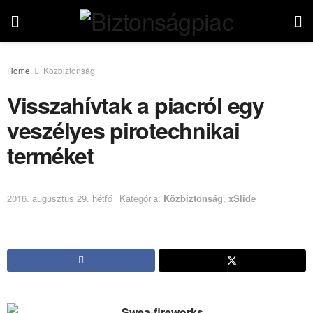
Home
Közbiztonság
Visszahívtak a piacról egy
veszélyes pirotechnikai
terméket
2016. augusztus 29. hétfő
Kategória:
Közbiztonság
,
xSlide