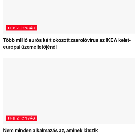
IT-BIZTONSÁG
Több millió eurós kárt okozott zsarolóvírus az IKEA kelet-
európai üzemeltetőjénél
IT-BIZTONSÁG
Nem minden alkalmazás az, aminek látszik