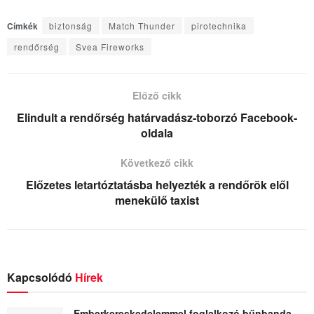
Címkék
biztonság
Match Thunder
pirotechnika
rendőrség
Svea Fireworks
Előző cikk
Elindult a rendőrség határvadász-toborzó Facebook-
oldala
Következő cikk
Előzetes letartóztatásba helyezték a rendőrök elől
menekülő taxist
Kapcsolódó
Hírek
Emberkereskedelemmel foglalkozó bűnbanda