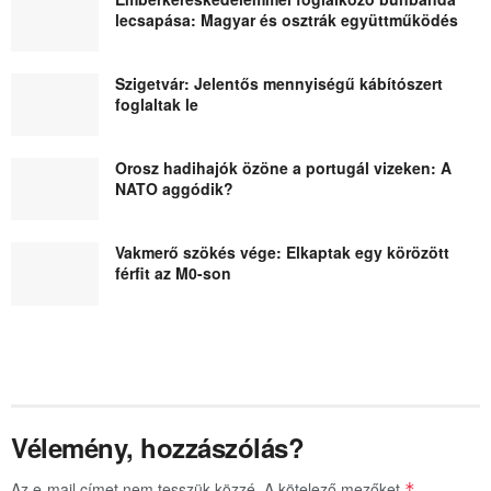
lecsapása: Magyar és osztrák együttműködés
Szigetvár: Jelentős mennyiségű kábítószert
foglaltak le
Orosz hadihajók özöne a portugál vizeken: A
NATO aggódik?
Vakmerő szökés vége: Elkaptak egy körözött
férfit az M0-son
Vélemény, hozzászólás?
Az e-mail címet nem tesszük közzé.
A kötelező mezőket
*