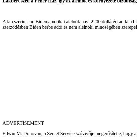
Lakbért szed a Fehér Ház, így az alelnök és környezete biztonságá
A lap szerint Joe Biden amerikai alelnök havi 2200 dollárért ad ki a 
szerződésben Biden bérbe adói és nem alelnöki minőségében szerepel
ADVERTISEMENT
Edwin M. Donovan, a Sercet Service szóvivője megerősítette, hogy a b