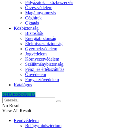
Pályázatok – közbeszerzés
Őrzés-védelem
Magánnyomozás
Céghírek
Oktatás
Közbiztonság
Biztosítók
Energiabiztonság
Élelmiszer-biztonság
Gyermekvédelem
Jogvédelem
Környezetvédelem
Szállítmánybiztonság
Pénz- és értékszállítás
Önvédelem
Fogyasztóvédelem
Katalógus
KONFERENCIA
No Result
View All Result
Rendvédelem
Belügyminisztérium