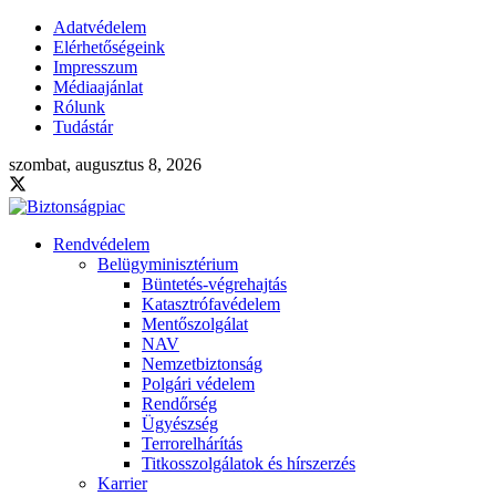
Adatvédelem
Elérhetőségeink
Impresszum
Médiaajánlat
Rólunk
Tudástár
szombat, augusztus 8, 2026
Rendvédelem
Belügyminisztérium
Büntetés-végrehajtás
Katasztrófavédelem
Mentőszolgálat
NAV
Nemzetbiztonság
Polgári védelem
Rendőrség
Ügyészség
Terrorelhárítás
Titkosszolgálatok és hírszerzés
Karrier