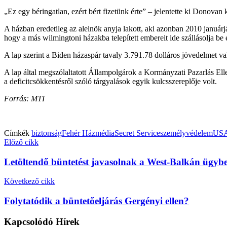
„Ez egy béringatlan, ezért bért fizetünk érte” – jelentette ki Donovan
A házban eredetileg az alelnök anyja lakott, aki azonban 2010 januárjá
hogy a más wilmingtoni házakba telepített embereit ide szállásolja be é
A lap szerint a Biden házaspár tavaly 3.791.78 dolláros jövedelmet val
A lap által megszólaltatott Állampolgárok a Kormányzati Pazarlás Ell
a deficitcsökkentésről szóló tárgyalások egyik kulcsszereplője volt.
Forrás: MTI
Címkék
biztonság
Fehér Ház
média
Secret Service
személyvédelem
US
Előző cikk
Letöltendő büntetést javasolnak a West-Balkán ügyb
Következő cikk
Folytatódik a büntetőeljárás Gergényi ellen?
Kapcsolódó
Hírek