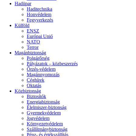
Hadiipar
Haditechnika
Honvédelem
Fegyverkezés
Külföld
ENSZ
Európai Unió
NATO
Terror
Magánbiztonság
Polgárőrség
Pályázatok – közbeszerzés
Őrzés-védelem
Magánnyomozás
Céghírek
Oktatás
Közbiztonság
Biztosítók
Energiabiztonság
Élelmiszer-biztonság
Gyermekvédelem
Jogvédelem
Környezetvédelem
Szállítmánybiztonság
Pénz- és értékszállítás