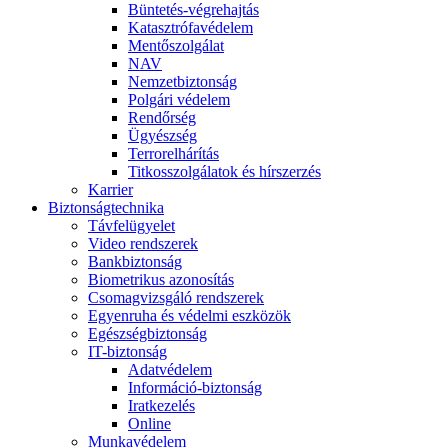
Büntetés-végrehajtás
Katasztrófavédelem
Mentőszolgálat
NAV
Nemzetbiztonság
Polgári védelem
Rendőrség
Ügyészség
Terrorelhárítás
Titkosszolgálatok és hírszerzés
Karrier
Biztonságtechnika
Távfelügyelet
Video rendszerek
Bankbiztonság
Biometrikus azonosítás
Csomagvizsgáló rendszerek
Egyenruha és védelmi eszközök
Egészségbiztonság
IT-biztonság
Adatvédelem
Információ-biztonság
Iratkezelés
Online
Munkavédelem