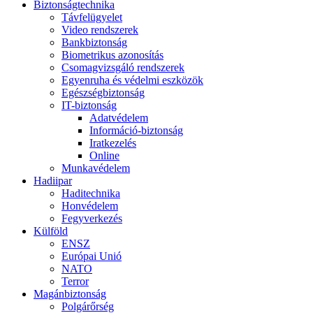
Biztonságtechnika
Távfelügyelet
Video rendszerek
Bankbiztonság
Biometrikus azonosítás
Csomagvizsgáló rendszerek
Egyenruha és védelmi eszközök
Egészségbiztonság
IT-biztonság
Adatvédelem
Információ-biztonság
Iratkezelés
Online
Munkavédelem
Hadiipar
Haditechnika
Honvédelem
Fegyverkezés
Külföld
ENSZ
Európai Unió
NATO
Terror
Magánbiztonság
Polgárőrség