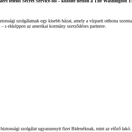
ért felelős Secret Service-től – közölte hétfőn a The Washington T
biztonsági szolgálatnak egy kisebb házat, amely a vízparti otthona szo
 – s ekképpen az amerikai kormány szerződéses partnere.
iztonsági szolgálat ugyanannyit fizet Bidenéknak, mint az előző lakó.