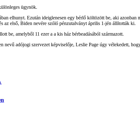
 különleges ügynök.
ban elhunyt. Ezután ideiglenesen egy bérlő költözött be, aki azonban már
s az első, Biden nevére szóló pénzutalványt április 1-jén állították ki.
lott be, amelyből 11 ezer a a kis ház bérbeadásából származott.
en nevű adójogi szervezet képviselője, Leslie Page úgy vélekedett, hog
A
en