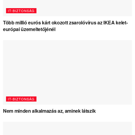
IT-BIZTONSÁG
Több millió eurós kárt okozott zsarolóvírus az IKEA kelet-
európai üzemeltetőjénél
IT-BIZTONSÁG
Nem minden alkalmazás az, aminek látszik