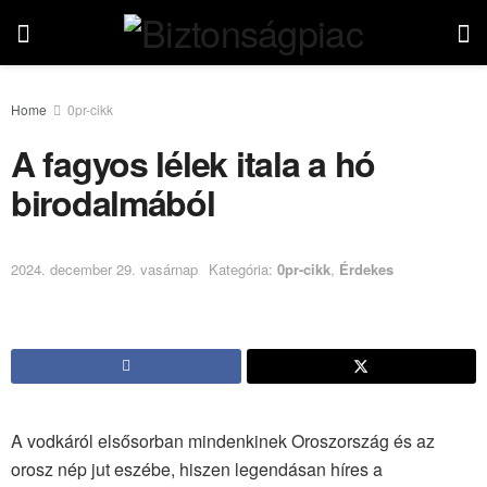
Home
0pr-cikk
A fagyos lélek itala a hó
birodalmából
2024. december 29. vasárnap
Kategória:
0pr-cikk
,
Érdekes
A vodkáról elsősorban mindenkinek Oroszország és az
orosz nép jut eszébe, hiszen legendásan híres a