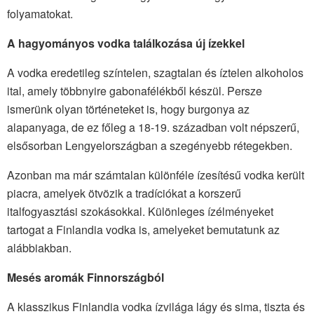
folyamatokat.
A hagyományos vodka találkozása új ízekkel
A vodka eredetileg színtelen, szagtalan és íztelen alkoholos
ital, amely többnyire gabonafélékből készül. Persze
ismerünk olyan történeteket is, hogy burgonya az
alapanyaga, de ez főleg a 18-19. században volt népszerű,
elsősorban Lengyelországban a szegényebb rétegekben.
Azonban ma már számtalan különféle ízesítésű vodka került
piacra, amelyek ötvözik a tradíciókat a korszerű
italfogyasztási szokásokkal. Különleges ízélményeket
tartogat a Finlandia vodka is, amelyeket bemutatunk az
alábbiakban.
Mesés aromák Finnországból
A klasszikus Finlandia vodka ízvilága lágy és sima, tiszta és