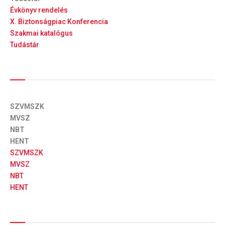
Évkönyv rendelés
X. Biztonságpiac Konferencia
Szakmai katalógus
Tudástár
Szakmai szervezetek
SZVMSZK
MVSZ
NBT
HENT
SZVMSZK
MVSZ
NBT
HENT
Információk