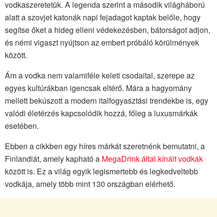
vodkaszeretetük. A legenda szerint a második világháború
alatt a szovjet katonák napi fejadagot kaptak belőle, hogy
segítse őket a hideg elleni védekezésben, bátorságot adjon,
és némi vigaszt nyújtson az embert próbáló körülmények
között.
Ám a vodka nem valamiféle keleti csodaital, szerepe az
egyes kultúrákban igencsak eltérő. Mára a hagyomány
mellett bekúszott a modern italfogyasztási trendekbe is, egy
valódi életérzés kapcsolódik hozzá, főleg a luxusmárkák
esetében.
Ebben a cikkben egy híres márkát szeretnénk bemutatni, a
Finlandiát, amely kapható a
MegaDrink által kínált vodkák
között is. Ez a világ egyik legismertebb és legkedveltebb
vodkája, amely több mint 130 országban elérhető.