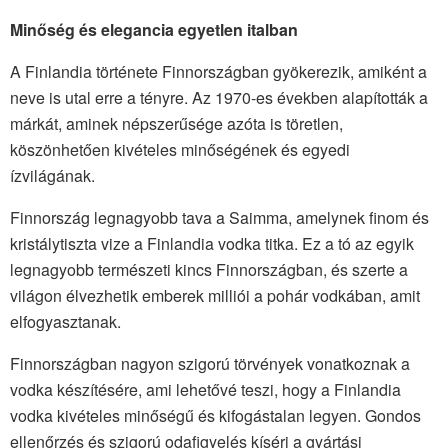
Minőség és elegancia egyetlen italban
A Finlandia története Finnországban gyökerezik, amiként a
neve is utal erre a tényre. Az 1970-es években alapították a
márkát, aminek népszerűsége azóta is töretlen,
köszönhetően kivételes minőségének és egyedi
ízvilágának.
Finnország legnagyobb tava a Saimma, amelynek finom és
kristálytiszta vize a Finlandia vodka titka. Ez a tó az egyik
legnagyobb természeti kincs Finnországban, és szerte a
világon élvezhetik emberek milliói a pohár vodkában, amit
elfogyasztanak.
Finnországban nagyon szigorú törvények vonatkoznak a
vodka készítésére, ami lehetővé teszi, hogy a Finlandia
vodka kivételes minőségű és kifogástalan legyen. Gondos
ellenőrzés és szigorú odafigyelés kíséri a gyártási