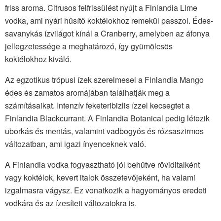
friss aroma. Citrusos felfrissülést nyújt a Finlandia Lime
vodka, ami nyári hűsítő koktélokhoz remekül passzol. Édes-
savanykás ízvilágot kínál a Cranberry, amelyben az áfonya
jellegzetessége a meghatározó, így gyümölcsös
koktélokhoz kiváló.
Az egzotikus trópusi ízek szerelmesei a Finlandia Mango
édes és zamatos aromájában találhatják meg a
számításaikat. Intenzív feketeribizlis ízzel kecsegtet a
Finlandia Blackcurrant. A Finlandia Botanical pedig létezik
uborkás és mentás, valamint vadbogyós és rózsaszirmos
változatban, ami igazi ínyenceknek való.
A Finlandia vodka fogyasztható jól behűtve röviditalként
vagy koktélok, kevert italok összetevőjeként, ha valami
izgalmasra vágysz. Ez vonatkozik a hagyományos eredeti
vodkára és az ízesített változatokra is.