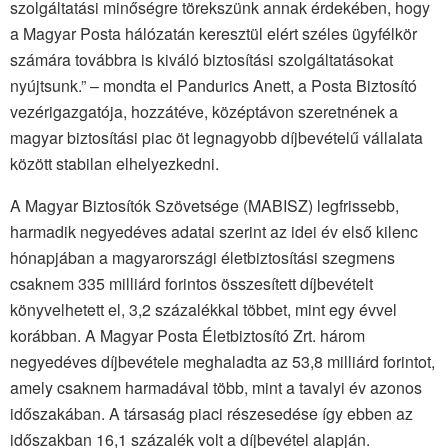
szolgáltatási minőségre törekszünk annak érdekében, hogy
a Magyar Posta hálózatán keresztül elért széles ügyfélkör
számára továbbra is kiváló biztosítási szolgáltatásokat
nyújtsunk.” – mondta el Pandurics Anett, a Posta Biztosító
vezérigazgatója, hozzátéve, középtávon szeretnének a
magyar biztosítási piac öt legnagyobb díjbevételű vállalata
között stabilan elhelyezkedni.
A Magyar Biztosítók Szövetsége (MABISZ) legfrissebb,
harmadik negyedéves adatai szerint az idei év első kilenc
hónapjában a magyarországi életbiztosítási szegmens
csaknem 335 milliárd forintos összesített díjbevételt
könyvelhetett el, 3,2 százalékkal többet, mint egy évvel
korábban. A Magyar Posta Életbiztosító Zrt. három
negyedéves díjbevétele meghaladta az 53,8 milliárd forintot,
amely csaknem harmadával több, mint a tavalyi év azonos
időszakában. A társaság piaci részesedése így ebben az
időszakban 16,1 százalék volt a díjbevétel alapján.