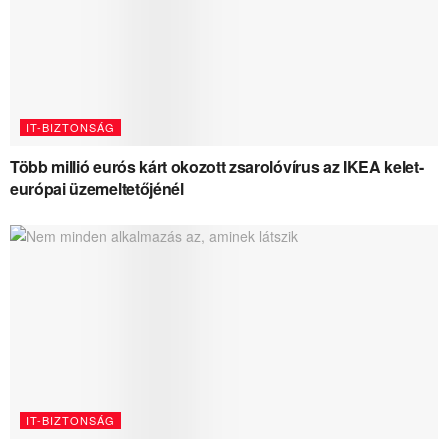
IT-BIZTONSÁG
Több millió eurós kárt okozott zsarolóvírus az IKEA kelet-
európai üzemeltetőjénél
IT-BIZTONSÁG