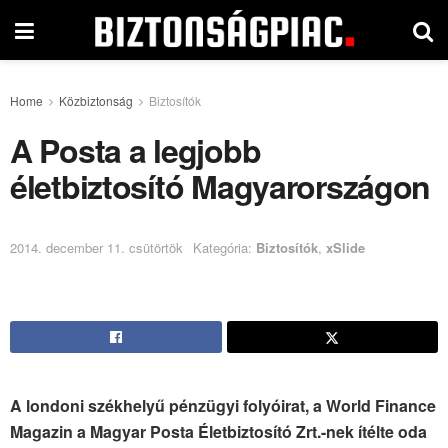
Home
Közbiztonság
Biztosítók
A Posta a legjobb
életbiztosító Magyarországon
2014. december 11. csütörtök
Kategória:
Biztosítók
,
xSlide
A londoni székhelyű pénzügyi folyóirat, a World Finance
Magazin a Magyar Posta Életbiztosító Zrt.-nek ítélte oda