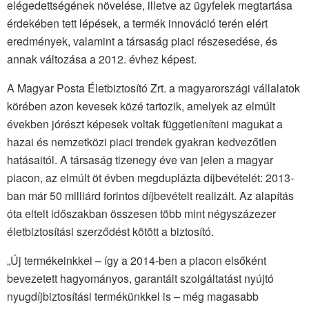
elégedettségének növelése, illetve az ügyfelek megtartása
érdekében tett lépések, a termék innováció terén elért
eredmények, valamint a társaság piaci részesedése, és
annak változása a 2012. évhez képest.
A Magyar Posta Életbiztosító Zrt. a magyarországi vállalatok
körében azon kevesek közé tartozik, amelyek az elmúlt
években jórészt képesek voltak függetleníteni magukat a
hazai és nemzetközi piaci trendek gyakran kedvezőtlen
hatásaitól. A társaság tizenegy éve van jelen a magyar
piacon, az elmúlt öt évben megduplázta díjbevételét: 2013-
ban már 50 milliárd forintos díjbevételt realizált. Az alapítás
óta eltelt időszakban összesen több mint négyszázezer
életbiztosítási szerződést kötött a biztosító.
„Új termékeinkkel – így a 2014-ben a piacon elsőként
bevezetett hagyományos, garantált szolgáltatást nyújtó
nyugdíjbiztosítási termékünkkel is – még magasabb