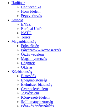
Hadiipar
Haditechnika
Honvédelem
Fegyverkezés
Külföld
ENSZ
Európai Unió
NATO
Terror
Magánbiztonság
Polgárőrség
Pályázatok – közbeszerzés
Őrzés-védelem
Magánnyomozás
Céghírek
Oktatás
Közbiztonság
Biztosítók
Energiabiztonság
Élelmiszer-biztonság
Gyermekvédelem
Jogvédelem
Környezetvédelem
Szállítmánybiztonság
Pénz- és értékszállítás