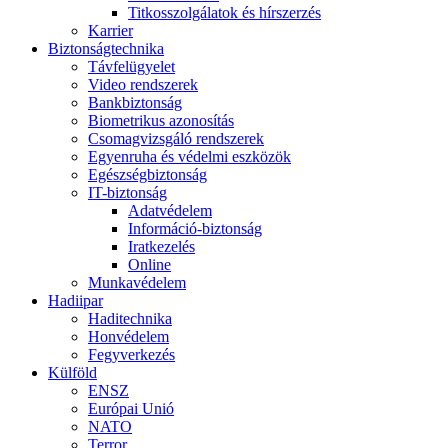
Titkosszolgálatok és hírszerzés
Karrier
Biztonságtechnika
Távfelügyelet
Video rendszerek
Bankbiztonság
Biometrikus azonosítás
Csomagvizsgáló rendszerek
Egyenruha és védelmi eszközök
Egészségbiztonság
IT-biztonság
Adatvédelem
Információ-biztonság
Iratkezelés
Online
Munkavédelem
Hadiipar
Haditechnika
Honvédelem
Fegyverkezés
Külföld
ENSZ
Európai Unió
NATO
Terror