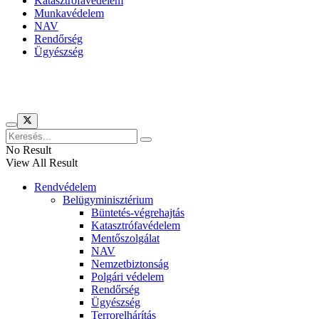
Katasztrófavédelem
Munkavédelem
NAV
Rendőrség
Ügyészség
Híreinket szemlézi
No Result
View All Result
Rendvédelem
Belügyminisztérium
Büntetés-végrehajtás
Katasztrófavédelem
Mentőszolgálat
NAV
Nemzetbiztonság
Polgári védelem
Rendőrség
Ügyészség
Terrorelhárítás