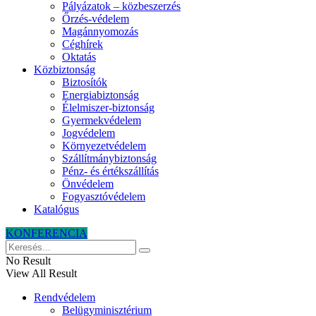
Pályázatok – közbeszerzés
Őrzés-védelem
Magánnyomozás
Céghírek
Oktatás
Közbiztonság
Biztosítók
Energiabiztonság
Élelmiszer-biztonság
Gyermekvédelem
Jogvédelem
Környezetvédelem
Szállítmánybiztonság
Pénz- és értékszállítás
Önvédelem
Fogyasztóvédelem
Katalógus
KONFERENCIA
No Result
View All Result
Rendvédelem
Belügyminisztérium