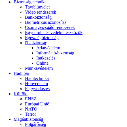
Biztonságtechnika
Távfelügyelet
Video rendszerek
Bankbiztonság
Biometrikus azonosítás
Csomagvizsgáló rendszerek
Egyenruha és védelmi eszközök
Egészségbiztonság
IT-biztonság
Adatvédelem
Információ-biztonság
Iratkezelés
Online
Munkavédelem
Hadiipar
Haditechnika
Honvédelem
Fegyverkezés
Külföld
ENSZ
Európai Unió
NATO
Terror
Magánbiztonság
Polgárőrség