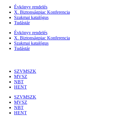
Évkönyv rendelés
X. Biztonságpiac Konferencia
Szakmai katalógus
Tudástár
Évkönyv rendelés
X. Biztonságpiac Konferencia
Szakmai katalógus
Tudástár
Szakmai szervezetek
SZVMSZK
MVSZ
NBT
HENT
SZVMSZK
MVSZ
NBT
HENT
Információk