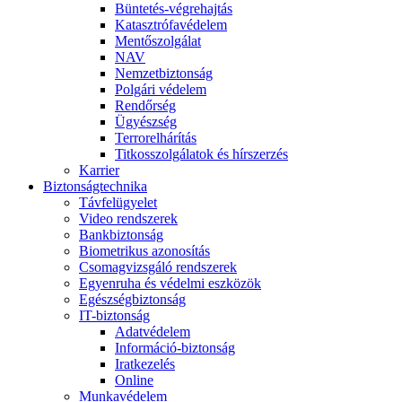
Büntetés-végrehajtás
Katasztrófavédelem
Mentőszolgálat
NAV
Nemzetbiztonság
Polgári védelem
Rendőrség
Ügyészség
Terrorelhárítás
Titkosszolgálatok és hírszerzés
Karrier
Biztonságtechnika
Távfelügyelet
Video rendszerek
Bankbiztonság
Biometrikus azonosítás
Csomagvizsgáló rendszerek
Egyenruha és védelmi eszközök
Egészségbiztonság
IT-biztonság
Adatvédelem
Információ-biztonság
Iratkezelés
Online
Munkavédelem