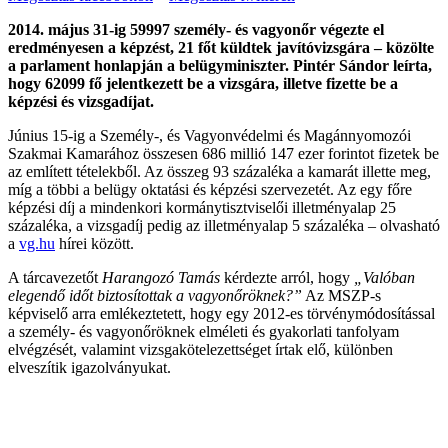
2014. május 31-ig 59997 személy- és vagyonőr végezte el
eredményesen a képzést, 21 főt küldtek javítóvizsgára – közölte
a parlament honlapján a belügyminiszter. Pintér Sándor leírta,
hogy 62099 fő jelentkezett be a vizsgára, illetve fizette be a
képzési és vizsgadíjat.
Június 15-ig a Személy-, és Vagyonvédelmi és Magánnyomozói
Szakmai Kamarához összesen 686 millió 147 ezer forintot fizetek be
az említett tételekből. Az összeg 93 százaléka a kamarát illette meg,
míg a többi a belügy oktatási és képzési szervezetét. Az egy főre
képzési díj a mindenkori kormánytisztviselői illetményalap 25
százaléka, a vizsgadíj pedig az illetményalap 5 százaléka – olvasható
a
vg.hu
hírei között.
A tárcavezetőt
Harangozó Tamás
kérdezte arról, hogy
„Valóban
elegendő időt biztosítottak a vagyonőröknek?”
Az MSZP-s
képviselő arra emlékeztetett, hogy egy 2012-es törvénymódosítással
a személy- és vagyonőröknek elméleti és gyakorlati tanfolyam
elvégzését, valamint vizsgakötelezettséget írtak elő, különben
elveszítik igazolványukat.