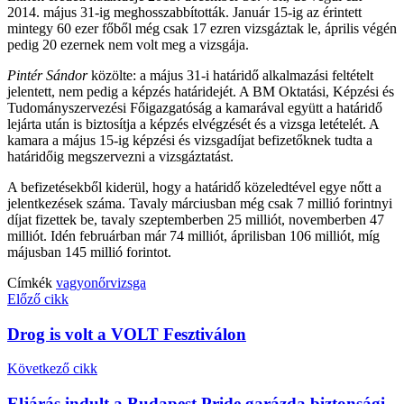
2014. május 31-ig meghosszabbították. Január 15-ig az érintett
mintegy 60 ezer főből még csak 17 ezren vizsgáztak le, április végén
pedig 20 ezernek nem volt meg a vizsgája.
Pintér Sándor
közölte: a május 31-i határidő alkalmazási feltételt
jelentett, nem pedig a képzés határidejét. A BM Oktatási, Képzési és
Tudományszervezési Főigazgatóság a kamarával együtt a határidő
lejárta után is biztosítja a képzés elvégzését és a vizsga letételét. A
kamara a május 15-ig képzési és vizsgadíjat befizetőknek tudta a
határidőig megszervezni a vizsgáztatást.
A befizetésekből kiderül, hogy a határidő közeledtével egye nőtt a
jelentkezések száma. Tavaly márciusban még csak 7 millió forintnyi
díjat fizettek be, tavaly szeptemberben 25 milliót, novemberben 47
milliót. Idén februárban már 74 milliót, áprilisban 106 milliót, míg
májusban 145 millió forintot.
Címkék
vagyonőr
vizsga
Előző cikk
Drog is volt a VOLT Fesztiválon
Következő cikk
Eljárás indult a Budapest Pride garázda biztonsági