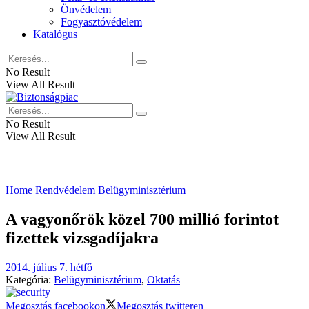
Önvédelem
Fogyasztóvédelem
Katalógus
No Result
View All Result
No Result
View All Result
Home
Rendvédelem
Belügyminisztérium
A vagyonőrök közel 700 millió forintot
fizettek vizsgadíjakra
2014. július 7. hétfő
Kategória:
Belügyminisztérium
,
Oktatás
Megosztás facebookon
Megosztás twitteren