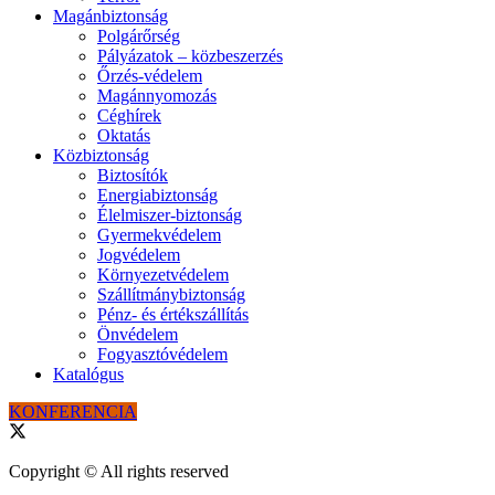
Magánbiztonság
Polgárőrség
Pályázatok – közbeszerzés
Őrzés-védelem
Magánnyomozás
Céghírek
Oktatás
Közbiztonság
Biztosítók
Energiabiztonság
Élelmiszer-biztonság
Gyermekvédelem
Jogvédelem
Környezetvédelem
Szállítmánybiztonság
Pénz- és értékszállítás
Önvédelem
Fogyasztóvédelem
Katalógus
KONFERENCIA
Copyright © All rights reserved