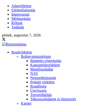
Adatvédelem
Elérhetőségeink
Impresszum
Médiaajánlat
Rólunk
Tudástár
péntek, augusztus 7, 2026
Rendvédelem
Belügyminisztérium
Büntetés-végrehajtás
Katasztrófavédelem
Mentőszolgálat
NAV
Nemzetbiztonság
Polgári védelem
Rendőrség
Ügyészség
Terrorelhárítás
Titkosszolgálatok és hírszerzés
Karrier