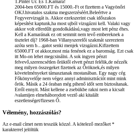
T.Pintér Úr. És T.Kamara!
2004-ben 65000.FT és 15000.-Ft ot fizettem a Vagyönőri
OKJ.hivatalos szakma megszerzéséért.Beleértve a
Fegyvervizsgát is. Akkor ezekszerint csak időszakos
képesítést kaptunk,ha most ujból vizsgázni kell. Valaki vagy
akkor volt elferdűlt gondolkádású,vagy most lett pénz éhes.
Kell a Kamarának ez ott semmit nem tevő embereknek a
tisztelet díj? 1968-ban Villanyszerelői szakmát szereztem
azóta sem b…gatot senki menjek vizsgázni.Kifizettem
65000.FT ot akkor,most mia fenének ez a baromság. Ezt csak
itt Mo-on lehet megcsinálni. A sok ingyen pénzt
felvevő,szerencsétlen őrüktől elvett pénzt felélik,de nézzék
meg milyen összegeket fizetnek az Őröknek,és milyen
követelményeket támasztanak mostanában. Egy nagy cég
Főkönyvelője nem végez annyi adminisztrációt mint mink
őrök. Másik a 24 óraban még pihenő időt sem biztosítanak.
Erről ennyit. Mást kellene a zsebükbe rakni nem a kicsalt
/valamijen elmeháborodott veztő aki kitalált
eszetlenséget/fizesen Ő.
Vélemény, hozzászólás?
Az e-mail címet nem tesszük közzé.
A kötelező mezőket
*
karakterrel jelöltük