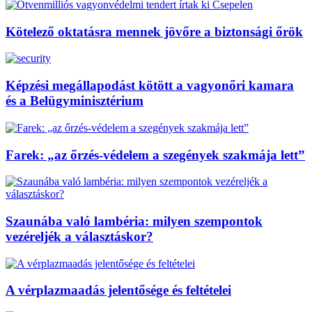
Kötelező oktatásra mennek jövőre a biztonsági őrök
Képzési megállapodást kötött a vagyonőri kamara
és a Belügyminisztérium
Farek: „az őrzés-védelem a szegények szakmája lett”
Szaunába való lambéria: milyen szempontok
vezéreljék a választáskor?
A vérplazmaadás jelentősége és feltételei