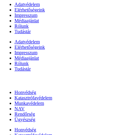
Adatvédelem
Elérhetőségeink
Impresszum
Médiaajánlat
Rólunk
Tudástár
Adatvédelem
Elérhetőségeink
Impresszum
Médiaajánlat
Rólunk
Tudástár
Állami szervezetek
Honvédség
Katasztrófavédelem
Munkavédelem
NAV
Rendőrség
Ügyészség
Honvédség