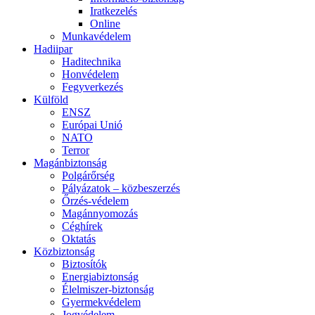
Iratkezelés
Online
Munkavédelem
Hadiipar
Haditechnika
Honvédelem
Fegyverkezés
Külföld
ENSZ
Európai Unió
NATO
Terror
Magánbiztonság
Polgárőrség
Pályázatok – közbeszerzés
Őrzés-védelem
Magánnyomozás
Céghírek
Oktatás
Közbiztonság
Biztosítók
Energiabiztonság
Élelmiszer-biztonság
Gyermekvédelem
Jogvédelem