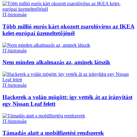
IT-biztonság
Több millió eurós kárt okozott zsarolóvírus az IKEA
kelet-európai üzemeltetőjénél
IT-biztonság
Nem minden alkalmazás az, aminek látszik
IT-biztonság
Hackerek a volán mögött: így vették át az irányítást
egy Nissan Leaf felett
IT-biztonság
Támadás alatt a mobilfizetési rendszerek