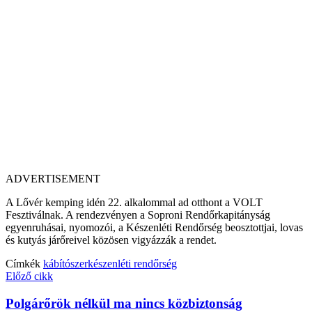
ADVERTISEMENT
A Lővér kemping idén 22. alkalommal ad otthont a VOLT
Fesztiválnak. A rendezvényen a Soproni Rendőrkapitányság
egyenruhásai, nyomozói, a Készenléti Rendőrség beosztottjai, lovas
és kutyás járőreivel közösen vigyázzák a rendet.
Címkék
kábítószer
készenléti rendőrség
Előző cikk
Polgárőrök nélkül ma nincs közbiztonság