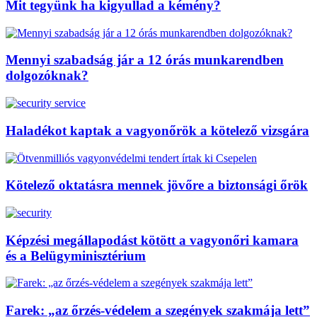
Mit tegyünk ha kigyullad a kémény?
Mennyi szabadság jár a 12 órás munkarendben
dolgozóknak?
Haladékot kaptak a vagyonőrök a kötelező vizsgára
Kötelező oktatásra mennek jövőre a biztonsági őrök
Képzési megállapodást kötött a vagyonőri kamara
és a Belügyminisztérium
Farek: „az őrzés-védelem a szegények szakmája lett”