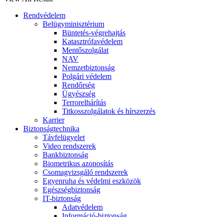
Rendvédelem
Belügyminisztérium
Büntetés-végrehajtás
Katasztrófavédelem
Mentőszolgálat
NAV
Nemzetbiztonság
Polgári védelem
Rendőrség
Ügyészség
Terrorelhárítás
Titkosszolgálatok és hírszerzés
Karrier
Biztonságtechnika
Távfelügyelet
Video rendszerek
Bankbiztonság
Biometrikus azonosítás
Csomagvizsgáló rendszerek
Egyenruha és védelmi eszközök
Egészségbiztonság
IT-biztonság
Adatvédelem
Információ-biztonság