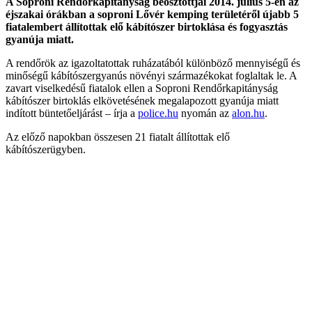
A Soproni Rendőrkapitányság beosztottjai 2014. július 5-én az
éjszakai órákban a soproni Lővér kemping területéről újabb 5
fiatalembert állítottak elő kábítószer birtoklása és fogyasztás
gyanúja miatt.
A rendőrök az igazoltatottak ruházatából különböző mennyiségű és
minőségű kábítószergyanús növényi származékokat foglaltak le. A
zavart viselkedésű fiatalok ellen a Soproni Rendőrkapitányság
kábítószer birtoklás elkövetésének megalapozott gyanúja miatt
indított büntetőeljárást – írja a
police.hu
nyomán az
alon.hu
.
Az előző napokban összesen 21 fiatalt állítottak elő
kábítószerügyben.